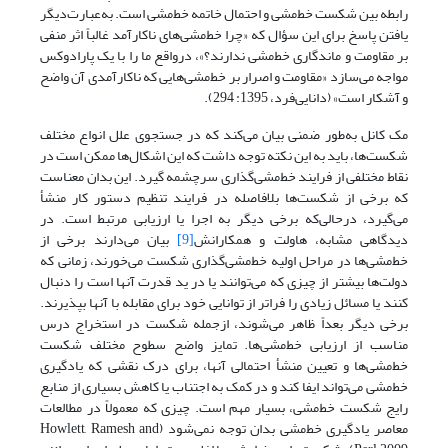
رابطه بین شکست خط‌‌‌‌مشی و احتمال خاتمه خط‌‌‌‌مشی است. به‌عبارت‌دیگر
یافتن پاسخ برای این سؤال که «چرا خط‌‌‌‌مشی‌‌‌‌های ناکارآمد غالباً اثر منفی
بر مقاومت و ماندگاری خط‌‌‌‌مشی ندارند؟»، درواقع ما را با یک پارادوکس
مواجه می‌سازد «مقاومت و اصرار بر خط‌‌‌‌مشی‌‌‌‌هایی که ناکارآمدی آن واضح
و آشکار است» (دانایی‌‌‌‌فرد، 1395: 294).
مک کانل به‌طور ضمنی بیان می‌‌‌‌کند که در جستجوی علل انواع مختلف
شکست‌ها، باید به این نکته توجه داشت که این اشکال‌ها‌ ممکن است در
نقاط مختلفی از فرایند خط‌‌‌‌مشی‌‌‌‌گذاری سرچشمه گیرد. این بدان معناست
که برخی از شکست‌ها بلافاصله در فرایند تنظیم دستور کار منشأ
می‌گیرد، درحالی‌که برخی دیگر به اجرا یا ارزیابی مرتبط است. در
دیدگاهی مشابه، هاولت و همکارانش
[9]
بیان می‌دارند برخی از
خط‌‌‌‌مشی‌‌‌‌ها در مراحل اولیه خط‌‌‌‌مشی‌‌‌‌گذاری شکست می‌خورند، زمانی که
دولت‌‌‌‌ها بیشتر از چیزی که می‌‌‌‌توانند یا در ید قدرت آنها است را دنبال
کنند یا مسائل زیادی را فراتر از توانایی خود برای مقابله با آنها بپذیرند.
برخی دیگر بعداً ظاهر می‌شوند، از‌جمله شکست در استخراج درس
مناسب از ارزیابی خط‌‌‌‌مشی‌‌‌‌ها. تمایز واضح سطوح مختلف شکست
خط‌‌‌‌مشی‌‌‌‌ها و تعیین منشأ احتمالی آنها، برای درک نقشی که یادگیری
خط‌‌‌‌مشی می‌‌‌‌تواند ایفا کند و در کمک به اجتناب یا کاهش بسیاری از منابع
رایج شکست خط‌‌‌‌مشی، بسیار مهم است. چیزی که معمولاً در مطالعات
معاصر یادگیری خط‌‌‌‌مشی بدان توجه نمی‌‌‌‌شود (Howlett, Ramesh and