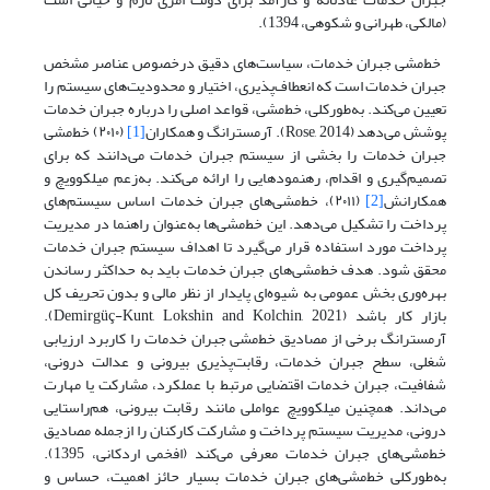
(مالکی، طهرانی و شکوهی، 1394).
خط‌‌‌‌مشی جبران خدمات، سیاست‌‌‌‌های دقیق درخصوص عناصر مشخص
جبران خدمات است که انعطاف‌‌‌‌پذیری، اختیار و محدودیت‌‌‌‌های سیستم را
تعیین می‌‌‌‌کند. به‌طورکلی، خط‌‌‌‌مشی، قواعد اصلی را درباره جبران خدمات
پوشش می‌‌‌‌دهد (Rose, 2014). آرمسترانگ و همکاران
[1]
(۲۰۱۰) خط‌‌‌‌مشی
جبران خدمات را بخشی از سیستم جبران خدمات می‌دانند که برای
تصمیم‌‌‌‌گیری و اقدام، رهنمودهایی را ارائه می‌‌‌‌کند. به‌زعم میلکوویچ و
همکارانش
[2]
(۲۰۱۱)، خط‌‌‌‌مشی‌‌‌‌های جبران خدمات اساس سیستم‌‌‌‌های
پرداخت را تشکیل می‌‌‌‌دهد. این خط‌‌‌‌مشی‌‌‌‌ها به‌عنوان راهنما در مدیریت
پرداخت مورد استفاده قرار می‌‌‌‌گیرد تا اهداف سیستم جبران خدمات
محقق شود. هدف خط‌مشی‌های جبران خدمات باید به حداکثر رساندن
بهره‌وری بخش عمومی به شیوه‌ای پایدار از نظر مالی و بدون تحریف کل
بازار کار باشد (Demirgüç-Kunt, Lokshin and Kolchin, 2021).
آرمسترانگ برخی از مصادیق خط‌مشی جبران خدمات را کاربرد ارزیابی
شغلی، سطح جبران خدمات، رقابت‌‌‌‌پذیری بیرونی و عدالت درونی،
شفافیت، جبران خدمات اقتضایی مرتبط با عملکرد، مشارکت یا مهارت
می‌داند. همچنین میلکوویچ عواملی مانند رقابت بیرونی، هم‌راستایی
درونی، مدیریت سیستم پرداخت و مشارکت کارکنان را ازجمله مصادیق
خط‌مشی‌های جبران خدمات معرفی می‌‌‌‌کند (افخمی اردکانی، 1395).
به‌طورکلی خط‌‌‌‌مشی‌‌‌‌های جبران خدمات بسیار حائز اهمیت، حساس و