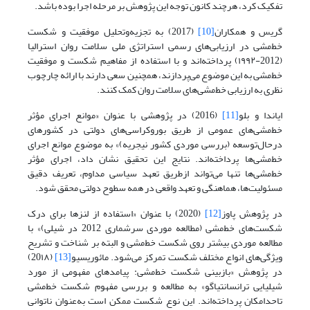
تفکیک کرد، هرچند کانون توجه این پژوهش بر مرحله اجرا بوده باشد.
گریس و همکاران
[10]
(2017) به تجزیه‌وتحلیل موفقیت و شکست
خط‌مشی در ارزیابی‌‌‌‌های رسمی استراتژی ملی سلامت روان استرالیا
(2012-۱۹۹۲) پرداخته‌اند و با استفاده از مفاهیم شکست و موفقیت
خط‌‌‌‌مشی به این موضوع می‌‌‌‌پردازند، همچنین سعی دارند با ارائه چارچوب
نظری به ارزیابی خط‌مشی‌های سلامت روان کمک کنند.
ایاندا و بلو
[11]
(2016) در پژوهشی با عنوان «موانع اجرای مؤثر
خط‌مشی‌های عمومی از طریق بوروکراسی‌های دولتی در کشورهای
درحال‌توسعه (بررسی موردی کشور نیجریه)» به موضوع موانع اجرای
خط‌‌‌‌مشی‌‌‌‌ها پرداخته‌‌‌‌اند. نتایج این تحقیق نشان داد، اجرای مؤثر
خط‌‌‌‌مشی‌‌‌‌ها تنها می‌‌‌‌تواند ازطریق تعهد سیاسی مداوم، تعریف دقیق
مسئولیت‌‌‌‌ها، هماهنگی و تعهد واقعی در همه سطوح دولتی محقق شود.
در پژوهش پاوز
[12]
(2020) با عنوان «استفاده از لنزها برای درک
شکست‌‌‌‌های خط‌‌‌‌مشی (مطالعه موردی سرشماری 2012 در شیلی)» با
مطالعه موردی بیشتر روی شکست خط‌مشی و البته بر شناخت و تشریح
ویژگی‌های انواع مختلف شکست تمرکز می‌شود. مائوریسیو
[13]
(20۱۸)
در پژوهش «بازبینی شکست خط‌مشی: پیامدهای مفهومی از مورد
شیلیایی ترانسانتیاگو» به مطالعه و بررسی مفهوم شکست خط‌‌‌‌مشی
تاحدامکان پرداخته‌‌‌‌اند. این نوع شکست ممکن است به‌عنوان ناتوانی