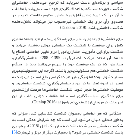
سیاسی و برنامه‌ای دست نمی‌یابد که ترجیح می‌دهند». خط‌‌‌‌مشی‌‌‌‌ای
شکست خورده است که به اهداف کلیدی خود دست نمی‌‌‌‌یابد یا مخالفت
با آن در یک دوره زمانی قابل‌‌‌‌توجه به‌طور مداوم بالاست. تحریم در
صندوق رأی برای یک خط‌‌‌‌مشی غیرمحبوب نیز می‌تواند نشان‌‌‌‌دهنده
شکست خط‌‌‌‌مشی باشد .(Daddow, 2019)
برای خط‌‌‌‌مشی‌‌‌‌های عمومی انتظار برای پاسخگویی به نیازهای جامعه معیاری
کامل برای موفقیت یا شکست یک خط‌‌‌‌مشی دولتی به‌شمار می‌‌‌‌آید و
شکست برای این مأموریت، فشار زیادی را برای تغییر خط‌‌‌‌مشی، اصلاح یا
خاتمه آن ایجاد می‌‌‌‌کند (دانایی‌فرد، 1395: 288). خط‌‌‌‌مشی‌‌‌‌گذاران،
همان‌طور که در یک موفقیت خود را سهیم می‌دانند باید در هنگام
شکست خط‌‌‌‌مشی هم مسئولیت‌‌‌‌پذیر باشند. اگر‌چه این مسئولیت‌‌‌‌پذیری
بسیار دشوار بوده اما ویژگی بارز هر دمکراسی بالغ است و می‌تواند به
تغییر در نحوه تفکر ما در مورد خط‌‌‌‌مشی‌‌‌‌گذاری، شکست خط‌‌‌‌مشی‌‌‌‌ها و
موفقیت خط‌‌‌‌مشی‌‌‌‌ها منجر شود. شکست‌ خط‌مشی‌‌‌‌ها فرصت ارزشمندی
برای یادگیری سیاستگذاری است، اما مقامات دولتی اغلب از این
تجربیات، درس‌های ارزشمندی نمی‌آموزند (Dunlop, 2016).
هنگامی که هر خط‌‌‌‌مشی به‌عنوان شکست شناسایی شد، سؤالی که
به‌طور منطقی دنبال می‌‌‌‌شود این است که چه شرایطی ممکن است به
شکست خط‌‌‌‌مشی منجر شده باشد؟ به بیان مک کانل (2015)، چه‌چیزی
باعث شکست خط‌مشی می‌‌‌‌شود؟ یا به‌عبارت‌دیگر از بونز و تی‌‌‌‌هارت
[5]