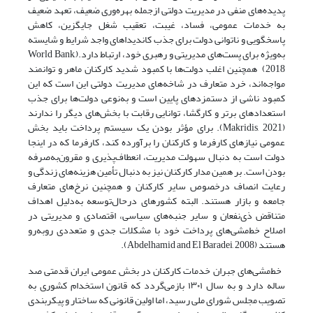
پدیده‌های منفی در مدیریت دولتی ازجمله بهره‌وری ضعیف، تعهد ضعیف
به خدمات عمومی، فساد، غیبت، تعقیب شغل جایگزین، کاهش
پاسخگویی و ناتوانی دولت برای جذب کاندیداهای واجد شرایط و شایسته
به‌ویژه برای پست‌‌‌‌های مدیریتی و رهبری خود، ارتباط دارد.(World Bank,
2018) همچنین اغلب دولت‌ها با کمبود شدید کارکنان ماهر و توانمند
مواجه‌اند، خرد متعارف در شاخه‌‌‌‌های مدیریت دولتی این است که این
کمبود ناشی از دستمزدهای پایین است و به‌نوعی دولت‌ها برای جذب
استعدادهای برتر و کارگشا، توانایی رقابت با بخش‌های دیگر را ندارند
(Makridis, 2021). برای مؤثر بودن یک سیستم پرداخت باید بخش
عمومی نیازهای کارفرما و کارکنان را برآورده کند، کارفرما که در اینجا
دولت است به دنبال سهولت مدیریت، انعطاف‌پذیری و مقرون‌به‌صرفه
بودن است. بر همین مدار کارکنان نیز به دنبال تأمین هزینه‌‌‌‌های زندگی و
رعایت انصاف درخصوص سایر کارکنان و همچنین نرخ‌‌‌‌های متعارف
جامعه و بازار هستند. البته کشورهای درحال‌توسعه به‌دلیل اهداف
متناقض ذی‌نفعان و سایر جنبه‌‌‌‌های سیاسی، اقتصادی و مدیریتی در
اصلاح خط‌مشی‌های پرداخت خود با مشکلات جدی و متعددی روبه‌رو
هستند (Abdelhamid and El Baradei, 2008).
خط‌مشی‌های جبران خدمات کارکنان در بخش عمومی ایران قدمتی صد
ساله دارد و به سال ۱۳۰۱ بازمی‌‌‌‌گردد که قانون استخدام کشوری به
تصویب مجلس شورای ملی رسید، اما اولین قانونی که ساختار و پیکربندی