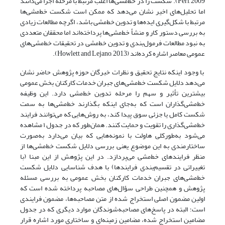
Perl, 2009). شکست را در خط‌‌‌‌مشی‌‌‌‌ها اغلب مرتبط با مرحله اجرا می‌دانند
اما تحلیل‌‌‌‌های اخیر نشان می‌دهد که ممکن است شکست خط‌‌‌‌مشی‌‌‌‌ها
مرتبط با شکل‌‌‌‌گیری ایده‌‌‌‌ها و تدوین خط‌‌‌‌مشی باشد، اگرچه مطالعات زیادی
به بررسی دستور کار و منشأ خط‌‌‌‌مشی‌‌‌‌ها پرداخته‌‌‌‌اند اما محققان متعددی
به نبود مطالعات فرمول‌‌‌‌بندی و تدوین خط‌‌‌‌مشی در تحقیقات خط‌‌‌‌مشی‌‌‌‌های
عمومی معاصر اشاره کرده‌‌‌‌اند (Howlett and Lejano, 2013).
با وجود اینکه نتایج تحقیق و نظرات خبرگان حوزه پژوهش حاضر نشان
می‌دهد دلایل شکست خط‌مشی‌‌‌‌های جبران خدمات کارکنان بخش عمومی
بیشترین تأثیر و سهم را مرحله تدوین خط‌‌‌‌مشی دارد. این وظیفه
خط‌‌‌‌مشی‌‌‌‌گذاران است که به‌جای اینکه بگذارند خط‌‌‌‌مشی‌ها به سمت
شکست کامل یا جزئی سوق پیدا کند، به روش‌هایی که می‌توانند فرایند
خط‌‌‌‌مشی‌گذاری را تقویت و حمایت کنند. همان‌طور که در جدول ۱ مشاهده
می‌شود به‌طورکلی هاولت با نمونه‌‌‌‌هایی که بیان می‌دارد به‌صورت
ساختارمندی به این موضوع یعنی بررسی دلایل شکست خط‌‌‌‌مشی‌‌‌‌ها از
منظر فرایندهای خط‌مشی می‌پردازد. در این پژوهش از این مبنا (با
تغییراتی در تقسیم‌‌‌‌بندی فرایندها) با هدف شناسایی دلایل شکست
خط‌‌‌‌مشی‌‌‌‌های جبران خدمات کارکنان بخش عمومی به بررسی مسئله
پژوهش و همچنین طراحی سؤال‌های مصاحبه پرداخته شده است که
اولین مضمون اصلی استخراج شده از متن مصاحبه‌‌‌‌ها، مضمون فرایندی
است؛ البته در پاسخ‌‌‌‌های مصاحبه‌‌‌‌شوندگان موارد دیگری که در جدول
مضامین استخراج شده، مضامین زمینه‌ای و ساختاری مورد اشاره قرار