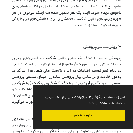
عام برای شکست‌‌‌‌ها رسید به‌نوعی بیشتر این دلایل در اکثر خط‌‌‌‌مشی‌‌‌‌های
ناموفق دیده شود. البته یک نظر تعدیل‌‌‌‌شده هم اینکه می‌توان در هر
حوزه و زمینه‌‌‌‌ای دلایل شکست خط‌‌‌‌مشی را برای خط‌‌‌‌مشی‌‌‌‌های مرتبط با آن
حوزه تا حدودی صادق دانست.
۳. روش‌‌‌‌شناسی پژوهش
پژوهش حاضر با هدف شناسایی دلایل شکست خط‌مشی‌های جبران
خدمات بخش عمومی صورت گرفته و از این منظر کاربردی است. ازطرفی
به لحاظ نوع تفسیر اطلاعات در زمره پژوهش‌های کیفی قرار می‌گیرد.
به‌طور خلاصه و براساس پیاز پژوهش ساندرز، مبنای فلسفی پژوهش
تفسیری، جهت‌‌‌‌گیری آن کاربردی، هدف اکتشافی و رویکرد پژوهش کیفی
است. به‌طورکلی پژوهش رویکردی استقرایی (مبتنی‌بر داده‌‌‌‌ها) داشته و
در روش استقرایی، فرایند کدگذاری داده‌‌‌‌ها بدون تلاش برای انطباق آن
این وب سایت از کوکی ها برای اطمینان از ارائه بهترین
با چارچوب کدگذاری از قبل تهیه شده (قالب مضامین) صورت می‌گیرد
خدمات استفاده می کند.
(عابدی و همکاران، 1390).
متوجه شدم
به‌منظور دستیابی به هدف پژوهش کیفی از روش تحلیل مضمون
استفاده شده است که به چارچوب نظری وابستگی ندارد و می‌‌‌‌توان در
چارچوب‌‌‌‌های نظری متفاوت و برای امور گوناگون، بهره گرفت. علاوه بر