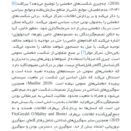
(2016)، چه‌چیزی شکست‌‌‌‌های خط‌‌‌‌مشی را توضیح می‌‌‌‌دهد؟ بیرکلند
[6]
(۲۰۱۴)، عدم اطمینان، موانع ناشی از منافع سازمان‌‌‌‌یافته و موانع سیاسی
را ذکر می‌‌‌‌کند و بر پردازش اطلاعات تمرکز می‌‌‌‌کند. برخی شکست‌‌‌‌های
خط‌‌‌‌مشی را به‌عنوان نوعی حباب سیاسی تصور می‌‌‌‌کنند، جایی‌که ممکن
است در یک خط‌‌‌‌مشی بیش از حد سرمایه‌‌‌‌گذاری شود. به‌طور خاص، آنها
به اتکای تصمیم‌‌‌‌گیرندگان به «مجموعه‌های خاص باورها» (ایدئولوژی)
اشاره می‌‌‌‌کنند که اقدام‌های خاصی را حتی در مواجهه با شواهد مخالف
توجیه می‌‌‌‌کند، یا میل به جستجوی شواهد مخالف را محدود می‌‌‌‌کند.
بااین‌حال، تمرکز مولر
[7]
بر منبع متفاوتی از شکست خط‌مشی عمومی
است، چیزی که صرفاً با استفاده از شیوه‌‌‌‌ها و روش‌های بهتر یا مدیران و
کارشناسان آگاه‌‌‌‌تر قابل‌اصلاح نیست. مولر بر درک این مفهوم تأکید دارد
که خط‌‌‌‌مشی‌‌‌‌های عمومی در سیستم‌‌‌‌های پیچیده تعبیه شده‌‌‌‌ است و
استدلال می‌‌‌‌کند که دلیل اساسی این شکست در ماهیت سیستمی
پیچیده خط‌‌‌‌مشی‌‌‌‌های عمومی نهفته است .(Mueller, 2019) همچنین
سوگیری‌‌‌‌های شناختی در بسیاری از تصمیمات شکست خورده، مهم تلقی
می‌‌‌‌شود و همراه با ماهیت محدود عقلانیت انسانی به غیرعقلانی بودن
تصمیم‌گیرندگان می‌‌‌‌افزاید. اطلاعات به‌ندرت خنثی است، یک بینش مهم
این است که انسان‌‌‌‌ها نه پردازشگر بی‌‌‌‌طرف اطلاعات هستند و نه
جمع‌‌‌‌آوری‌‌‌‌کننده اطلاعات بی‌‌‌‌طرف (FitzGerald, O’Malley and Broin,
2019). همچنین سایر سوگیری‌‌‌‌های شناختی شامل رفتار گله‌‌‌‌ای، سوگیری
برون‌یابی، اعتماد بیش از حد، سوگیری در دسترس بودن و سوگیری