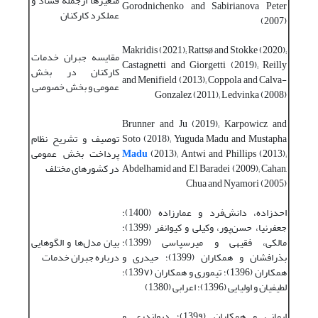
متغیرها ازجمله فساد و
Gorodnichenko and Sabirianova Peter
عملکرد کارکنان
(2007)
Makridis (2021); Rattsø and Stokke (2020);
مقایسه جبران خدمات
Castagnetti and Giorgetti (2019); Reilly
کارکنان در بخش
and Menifield (2013); Coppola and Calva-
عمومی و بخش خصوصی
Gonzalez (2011); Ledvinka (2008)
Brunner and Ju (2019); Karpowicz and
Soto (2018); Yuguda Madu and Mustapha
توصیف و تشریح نظام
(2013); Antwi and Phillips (2013);
Madu
پرداخت بخش عمومی
Abdelhamid and El Baradei (2009); Cahan,
در کشورهای مختلف
Chua and Nyamori (2005)
احدزاده، دانش‌فرد و عمارزاده (1400)؛
جعفرنیا، حسن‌پور، وکیلی و کیوانفر (1399)؛
مالکی، فقیهی و میرسپاسی (1399)؛
بیان مدل‌ها و الگوهایی
بذرافشان و همکاران (1399)؛ حیدری و
درباره جبران خدمات
همکاران (1396)؛ تیموری و همکاران (139۷)؛
لطیفیان و اولیایی (1396)؛ اعرابی (1380)
ایمانی و همکاران (139۹)؛ دیواندری و