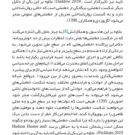
تأیید نیز تأثیرگذار است .(Daddow, 2019) علاوه بر این یکی از دلایل
دیگر شکست خط‌مشی، بیگانگی از خط‌مشی است که حالتی روان‌شناختی
دارد و به گسست روان‌‌‌‌شناختی مجریان از خط‌‌‌‌مشی‌‌‌‌های عمومی منجر
می‌‌‌‌شود (گل‌وردی و همکاران، 1398).
علاوه بر این هادسون و همکارانش
[8]
‌به چهار عامل کلی اشاره می‌‌‌‌کنند
که در شکست خط‌‌‌‌مشی‌ها نقش دارد: انتظارات بیش از حد خوش‌بینانه،
حکمرانی پراکنده (خط‌‌‌‌مشی‌‌‌‌هایی که در سطح ملی تدوین می‌شود، به
درجاتی از اراده منسجم در سطح پایین‌‌‌‌تر و خرده ملی نیاز دارد)، همکاری
ناکافی (طراحی و اجرای خط‌‌‌‌مشی باید شبیه فرایندی یکپارچه باشد تا
مراحل مجزا، (البته این اتفاق به‌ندرت می‌‌‌‌افتد))، ابهام‌های چرخه سیاسی
(شواهدی وجود دارد که نشان می‌دهد اراده سیاسی لازم برای پیشبرد
خط‌‌‌‌مشی‌گذاری بلندمدت به‌مرور زمان از بین می‌رود). در‌واقع شبکه
پیچیده‌‌‌‌ای از حوادث و فرایندهای مختلف، زمینه شکست خط‌‌‌‌مشی‌‌‌‌های
عمومی را فراهم می‌‌‌‌آورد. حوادثی که از سیاست‌‌‌‌های ناخواسته‌‌‌‌ای ناشی
می‌شود که می‌تواند به آسیب‌‌‌‌های جدی غیرقابل‌بازگشت منجر ‌‌‌‌شود
(منوریان، 1395). طبیعی است که دولت‌‌‌‌ها چه در سطح ملی و چه محلی
می‌خواهند شکست خط‌‌‌‌مشی‌‌‌‌ها را کم‌اهمیت جلوه دهند و موفقیت‌‌‌‌های
ظاهری را در بوق‌وکرنا کنند، اما انجام این کار خطر از دست دادن درک
این موضوع را دارد که چرا شکست خط‌‌‌‌مشی‌‌‌‌ها بسیار رایج بوده و چگونه
ممکن است ریشه‌‌‌‌کن شده یا به حداقل برسد (Hudson, Hunter and
Peckham, 2019). علاوه بر این یکی از مسائلی که باید به آن پرداخته شود