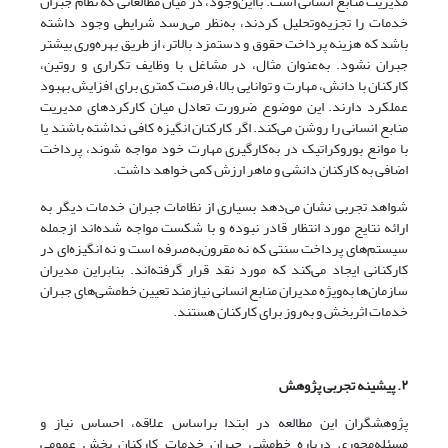
مدیریت منابع انسانی است. بااین‌وجود، در میان مطالعاتی که نظام جبران
خدمات را تجزیه‌وتحلیل کردند، به‌نظر می‌رسد شرایطی وجود داشته
باشد که هزینه پرداخت حقوق و دستمزد بالاتر، از طریق بهره‌‌‌‌وری بیشتر
جبران نشود. به‌عنوان‌ مثال، در مشاغل با وظایف تکراری و روتین،
کارکنان با دانش، مهارت و توانایی بالا، فرصت کمتری برای افزایش بهبود
عملکرد دارند. این موضوع ضرورت تعادل میان کارکردهای مدیریت
منابع انسانی را روشن می‌کند. اگر کارکنان انگیزه کافی نداشته باشند یا
با موانع بوروکراتیک در به‌کارگیری مهارت خود مواجه شوند، پرداخت
اضافی به کارکنان دانشی و ماهر ارزش کمی خواهد داشت.
شواهد تجربی نشان می‌دهد بسیاری از نظامات جبران خدمات دیگر به
ارائه نتایج مورد انتظار قادر نبوده و با شکست مواجه شده‌‌‌‌اند ازجمله
سیستم‌‌‌‌های پرداخت سنتی که نه‌ مقرون‌به‌صرفه است و نه انگیزه‌ای در
کارکنانی ایجاد می‌کند که مورد نقد قرار گرفته‌اند. بنابراین مدیران
سازمان‌ها به‌ویژه مدیران منابع انسانی نیازمند تعیین خط‌مشی‌‌های جبران
خدمات اثربخش و به‌‌‌‌روز برای کارکنان هستند.
۲. پیشینه تجربی پژوهش
پژوهشگران این مطالعه در ابتدا براساس علاقه، احساس نیاز و
مسئله‌محوری درباره خط‌مشی‌ جبران خدمات کارکنان بخش عمومی