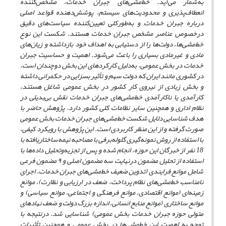
به‌شمار می‌آید. خط‌مشی‌های جبران خدمات، مشخص‌کننده
انعطاف‌پذیری و محدودیت‌های سیستم، پوشش‌دهنده قواعد اصلی
درباره جبران خدمات و به‌طورکلی تعیین‌کننده سیاست‌های دقیق
در‌خصوص عناصر مشخص جبران خدمات هستند. شکست این نوع‌
خط‌‌‌‌مشی‌ها، دولت
ها را از دستیابی به اهداف خود بازداشته و زیان‌های
مادی و غیرمادی بسیاری را باعث می‌‌‌‌‌شود. اهمیت و حساسیت جبران
خدمات در بخش عمومی، به‌دلیل کارکردهای این بخش دوچندان است،
در کشوری مانند ایران که دولت سهم و تأثیر بسزایی در حکمرانی داشته
و
بخش
زیادی
از
نیروی
کار
کشور
در بخش
عمومی
شاغل
هستند،
کارآمدی یا ناکارآمدی خط‌مشی‌های جبران خدمات نقش بی‌بدیلی در
نظام اداری و همچنین سایر نظامات کلی کشور دارد. پژوهش حاضر با
هدف شناسایی دلایل شکست خط‌مشی‌های جبران خدمات بخش عمومی
صورت گرفته و
از این منظر کاربردی است. این پژوهش با رویکرد کیفی،
با استفاده از روش نمونه‌‌‌‌‌گیری گلوله‌برفی با مصاحبه نیمه‌ساختار‌یافته با
18 نفر از خبرگان این حوزه، انجام شده و پس از تجزیه‌وتحلیل داده‌‌‌‌ها با
استفاده از تحلیل مضمون درنهایت سه مضمون اصلی و ۹ مضمون فرعی
شامل موانع فرایندی (تدوین ضعیف خط‌مشی‌های جبران خدمات، اجرای
نامناسب خط‌مشی‌های نظام پرداخت، ضعف در ارزیابی و نظارت)، موانع
زمینه‌ای (موانع اقتصادی، موانع فرهنگی و اجتماعی، موانع سیاسی) و
موانع ساختاری (موانع منابع انسانی، اندازه بزرگ دولت و ضعف‌‌‌‌ نهادهای
متولی حوزه جبران خدمات بخش عمومی) شناسایی شد.
درنتیجه با
توجه به اهمیت این خط‌‌‌‌مشی‌‌‌‌ها در بخش عمومی و همچنین تأثیرات