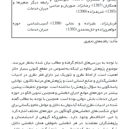
رابطه دیگر متغیرها و
همکاران (1397)؛ رضانژاد، منوریان و عباسی
جبران خدمات
(1395)؛ شریف‌زاده (1390)
قربان‌نژاد، علیزاده و نجانی (1398)؛
آسیب‌شناسی حوزه
جواهری‌زاده و خان‌محمدی (1395)
جبران خدمات
مأخذ: یافته‌های تحقیق.
با توجه ‌به بررسی‌‌‌‌های انجام گرفته و مطالب بیان شده به‌نظر می‌‌‌‌رسد،
موضوع پژوهش علاوه بر اینکه به‌خصوص در مقطع کنونی بسیار حائز
‌‌‌‌اهمیت است، از لحاظ نظری و تئوریک نیز دارای فقر نظری در ادبیات
خط‌‌‌‌مشی‌‌‌‌گذاری و منابع انسانی است و پژوهش‌‌‌‌های مرتبط تاکنون، توانایی
پاسخگویی به سؤال پژوهش را نداشته است. موضوع تحقیقات پیشین
بیشتر در حوزه‌‌‌‌های موانع اجرای خط‌‌‌‌مشی و همچنین تدوین الگو در حوزه
جبران خدمات بخش دولتی بوده است. همچنین با توجه به مطالب گفته
شده در ادبیات نظری اینکه آیا بتوان به دلایل و عوامل عام و یکسانی برای
انواع شکست‌‌‌‌های خط‌‌‌‌مشی‌‌‌‌های گوناگون در حوزه‌‌‌‌های مختلف اشاره کرد
یا خیر، اختلاف‌‌‌‌نظر وجود دارد. به‌طوری‌که گروهی از اندیشمندان و
پژوهشگران معتقدند در هر خط‌‌‌‌مشی ناموفقی همان خط‌‌‌‌مشی دلایل
شکست است، درحالی‌که ازمنظر برخی پژوهشگران، می‌توان به دلایلی