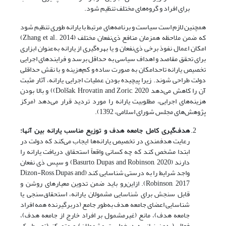
برای افراد و گروه‌های مختلف تنظیم شود.
همچنین لازم است سیاست و برنامه‌های مرتبط با یارانه طوری تنظیم شود
که ضمن ملاحظه همزمان منافع ذی‌نفعان مختلف (Zhang et al., 2014)
امکان اعمال نفوذ برخی ذی‌نفعان و یا بهره‌گیری از یارانه به‌عنوان ابزاری
برای تحقق مقاصد و اهداف سیاسی به حداقل برسد و فرایندهای اجرایی
تخصیص یارانه تاحدامکان به صورت ساده و کم‌هزینه و با نقش حداقلی
دولت طراحی شوند. زیرا پیچیده بودن عملیات اجرایی یارانه، آثار مثبت
آن را کاهش می‌دهد Dolšak, Hrovatin and Zoric, 2020)) و بالا بودن
هزینه‌های اجرایی، مطلوبیت یارانه را مورد تردید قرار می‌دهد (مرکز
پژوهش‌های مجلس شورای اسلامی، 1392).
هدف‌گیری کامل جامعه هدف و توزیع مناسب یارانه بین آنها
:
رعایت هدفمندی در تخصیص یارانه‌ها ایجاب می‌کند که دولت در
ابتدا مشخص کند که چه کسانی واقعاً استحقاق دریافت یارانه را
دارند (Basurto, Dupas and Robinson, 2020) و سپس ذی نفعان
واجد شرایط را به درستی شناسایی کند (Dizon-Ross, Dupas and
Robinson, 2017). ازاین‌رو باید ضمن تدوین معیارهای روشن و
قابل سنجش برای شناسایی مشمولان یارانه، استحقاق‌سنجی یا
شناسایی اعضای جامعه هدف به‌طور جامع (دربرگیرنده همه افراد
جامعه هدف)، مانع (غیرمشمول بر افراد خارج از جامعه هدف)،
فعال (بدون نیاز به درخواست مشمولان) و متمرکز (توسط یک