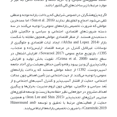
موارد مرتبط با زیرساخت‌های کلی کشور) باشد.
اگرچه پژوهشگران درخصوص شرایطی که پرداخت یارانه موجه و منطقی
تلقی می‌شود اجماع و اتفاق‌نظر ندارند (Sun et al., 2016)؛ اما عمده‌ترین
عواملی که ضرورت تخصیص یارانه‌های عمومی را توجیه می‌کنند در سه
دسته ضرورت‌های اقتصادی، اجتماعی و سیاسی و حاکمیتی قابل
دسته‌بندی هستند. از منظر اقتصادی عواملی همچون مقابله با شکست
بازار (Afcha and Lopez, 2014)، ایجاد ثبات اقتصادی و جلوگیری از
نوسانات غیرقابل کنترل در عرصه اقتصاد (رئیس‌زاده و منجذب،
1395)، بازتوزیع منابع عمومی (Sovacool, 2017)، افزایش اشتغال در
سطح جامعه (Grima et al., 2008)، تقویت بخش تولید و افزایش
رقابت‌پذیری آن و نیز بهبود رفاه و تأمین حداقل معیشت برای آحاد جامعه
(سپهردوست، 1392) از جمله عواملی هستند که پرداخت یارانه‌های
عمومی را توجیه می‌کنند. از جهت اجتماعی نیز تأمین اهدافی چون عدالت
اجتماعی، حمایت از اقشار آسیب‌پذیر و کنترل آسیب‌های اجتماعی و از
بُعد سیاسی و حاکمیتی، عواملی چون لزوم مدیریت بحران‌ها و پیگیری
اهداف مشروع در حوزه‌هایی نظیر حفظ محیط زیست و توسعه فناوری‌های
مبتنی‌بر انرژی‌های تجدیدپذیر (Jeon, Lee and Shin, 2015)‌ و همچنین
حمایت از فعالیت‌های مرتبط با تحقیق و توسعه (Hünermund and
Czarnitzki, 2019)، با ضرورت تخصیص یارانه‌ها ارتباط می‌یابند.