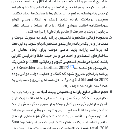
به نحوی تخصیص یابند که منجر به ایجاد اختلال و یا آسیب دیدن
سایر عملکردها و فرایندهای اقتصادی و اجتماعی نشده و شرایط
ترجیحی ناخواسته به نفع برخی بخش‌ها یا فعالیت‌ها ایجاد نکنند.
همچنین پرداخت یارانه نباید زمینه و امکان وقوع انواع
سوءاستفاده (مانند سواری رایگان یا بازار سیاه) و فساد (نظیر
قاچاق، زدوبند یا سرقت از منابع یارانه‌ای) را فراهم کند.
محدوده زمانی مشخص
:
تخصیص یارانه باید به صورت موقت و
مدت‌دار و در یک برنامه زمان‌بندی مشخص انجام شود. به این معنا
که پرداخت یارانه باید عاملی موقت برای ایجاد تعادل در
ساختارهای اقتصادی و اجتماعی و در جهت حفظ و افزایش کارایی
باشد (مصباحی‌مقدم، اسمعیلی گیوی و رعایائی‌، 1388) و ضمن یک
[12]
زمان‌بندی هوشمندانه
(Rentschler and Bazilian, 2017) در
برنامه یارانه‌ای تصریح شود که کمک و حمایت دولت موقتی بوده
(Li, Shi and Su, 2017) و صرفاً تا حل مسئله پیش‌رو و دستیابی به
اهداف مدنظر‌ ادامه خواهد یافت.
حجم منطقی منابع یارانه و تخصیص بهینه آنها:
منابع یارانه باید به
اندازه‌ای باشد که از یک‌سو برای دستیابی به اهداف موردنظر و
تأمین نیازهای ذی‌نفعان کافی بوده و از سوی دیگر، بیش از حد
نباشد و منجر به اتلاف منابع عمومی نشود. در واقع تخصیص یارانه
باید توجیه‌پذیری اقتصادی داشته باشد و اگر هزینه‌های یارانه از
منافعی که ایجاد می‌کند بیشتر باشد، توجیه‌پذیر نخواهد بود (Sun
et al., 2016). همچنین لازم است حجم یارانه نسبت به کل بودجه و