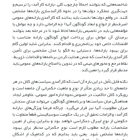
شاخصه‌هایی که بتوانند اجمالاً چارچوب کلی «یارانه کارآمد» را ترسیم و
جهت‌گیری عملکرد دولت‌ها را در نحوه کارآمدسازی یارانه‌ها مشخص
کنند. در واقع دولت‌ها نخست باید بدانند که کارآمدی یارانه‌های عمومی
(صرف‌نظر از انواع و ابعاد گوناگون آنها) چه الزاماتی دارد و چه عوامل یا
مؤلفه‌هایی باید در تخصیص یارانه‌ها لحاظ شود تا در مرحله بعد بتوانند
برمبنای آن عوامل برای پرداخت انواع گوناگون یارانه متناسب با
اقتضائات خاص خود برنامه‌ریزی و اقدام کنند. بنابراین شاید اولین گام
برای بهبود یارانه‌ها، دستیابی به الگو یا مدل مشخصی برای تأمین
کارآمدی یارانه است که ضمن هدایت کردن برنامه‌ها و اقدامات ذی‌ربط،
نقاط مرجع و محورهای مهمی که در تدوین یا اصلاح یارانه‌های عمومی باید
مدنظر قرار گیرد را معین کند.
نکته قابل تأمل در این باره آن است که کارآمدی سیاست‌های کلان در هر
جامعه‌ای تا حد زیادی متأثر از نوع و ماهیت حکمرانی آن جامعه است و
رویکرد کلان حاکمیت در خصوص نحوه اداره امور عمومی، علاوه‌بر ایجاد
هماهنگی میان سیاست‌ها و برنامه‌های گوناگون، می‌تواند مبنای سنجش
میزان مطلوبیت آنها نیز قرار می‌گیرد. چراکه فرضاً ویژگی‌های «یارانه
کارآمد» و الزامات تحقق آن در یک حکومت سوسیالیستی قطعاً متفاوت با
حکومتی از نوع لیبرال دمکراسی خواهد بود و بنابراین پیش از تعیین
مشخصات یارانه مطلوب لازم است نوع حکمرانی مدنظر برای بهبود
یارانه‌ها مشخص شود. یعنی باید بدانیم که در کدام‌یک از اشکال