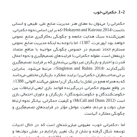
1-2. حکمرانی خوب
حکمرانی را می‌توان به معنای هنر مدیریت منابع ملی، طبیعی و انسانی
دانست (Hokayem and Kairouz, 2014) که بر این اساس نحوه حکمرانی،
تعیین‌کننده سبک هدایت جامعه و چگونگی به‌کارگیری منابع عمومی
خواهد بود (پورعزت، 1387). اما با توجه به اینکه مدیریت منابع عمومی
مستلزم اتخاذ تصمیم در خصوص چگونگی مواجهه با منافع متضاد
ذی‌نفعان است، مقوله حکمرانی با فرایند‌های تصمیم‌گیری و نحوه اعمال
قدرت و اختیار و بازیگران غیردولتی بی‌شماری که بر فرایند تصمیم‌گیری
تأثیرگذارند (Singleton and Rubin, 2014)، مرتبط می‌شود. بنابراین
برخی صاحب‌نظران حکمرانی را برایند عملکرد بازیگران مختلفی می‌دانند
که به همراه هم و در تقابل با یکدیگر آن را محقق می‌کنند (الوانی، 1388).
در واقع مفهوم حکمرانی دربرگیرنده قواعد بازی (یعنی ارتباطات بین
حکومت‌کنندگان و حکومت‌شوندگان)، بازیگران و داوران احتمالی بازی
است (McCall and Dunn, 2012) و کیفیت حمکرانی، بیانگر نحوه ارتباط
میان دولت و مردم، ماهیت عوامل مؤثر در فرایندهای تصمیم‌گیری و
چگونگی عملکرد آنهاست.
اما «حکمرانی خوب» مفهومی میان‌رشته‌ای است که در خلال ادبیات
توسعه شکل گرفته‌ و نشان از یک تغییر پارادایم در نقش دولت‌ها و