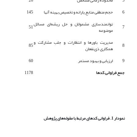
5
محدوده زمانی مشخص
26
6
حجم منطقی منابع یارانه و تخصیص بهینه آنها
145
توانمندسازی مشمولان و حل ریشه‌ای مسائل
51
7
موضوعه
مدیریت باورها و انتظارات و جلب مشارکت و
85
8
همکاری ذی‌نفعان
9
ارزیابی و بهبود مستمر
60
جمع فراوانی کدها
1178
نمودار 1. فراوانی کدهای مرتبط با مقوله‌های پژوهش