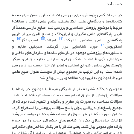
دست آید.
در مرحله کیفی پژوهش، برای بررسی ادبیات نظری ضمن مراجعه به
کتابخانه‌ها و پایگا‌های علمی الکترونیکی، منابع علمی (کتب و مقالات)
مرتبط با موضوع پژوهش شناسایی و بررسی شد. منابع فارسی عمدتاً از
طریق پایگاه‌های علمی مگیران و ایران‌داک و ‌منابع لاتین نیز از طریق
[6]
[5]
[4]
پایگاه‌های علمی ساینس دایرکت،
‌ امرالد،
‌ اسپیرینگز
و
[7]
اسکوپوس
مورد شناسایی قرار گرفتند. همچنین منابع و
دستاوردهای پژوهشی موجود در تارنمای نهادها و سازمان‌های داخلی و
بین‌المللی ذی‌ربط (مانند بانک جهانی، سازمان تجارت جهانی، مرکز
پژوهش‌های مجلس شورای اسلامی و نظایر آن) نیز حسب مورد بررسی
شده است. به این ترتیب در مجموع بیش از دویست عنوان منبع علمی
مرتبط با موضوع تحقیق مورد مطالعه و بررسی واقع شد.
همچنین دیدگاه شانزده نفر از خبرگان مرتبط با موضوع در رابطه با
سؤالات پژوهش از طریق انجام مصاحبه نیمه‌ساختاریافته اخذ شد.
سؤالات مصاحبه به صورت باز مطرح و به‌گونه‌ای تنظیم شده بود که از
تجمیع پاسخ‌های دریافتی بتوان پاسخ سؤالات پژوهش را استخراج کرد.
به این صورت که در هر سؤال از مصاحبه‌شونده درخواست می‌شد
الزامات پیاده‌سازی یکی از شاخص‌های حکمرانی خوب را در حوزه
یارانه‌های عمومی بیان کند. یعنی متناظر با هر یک از شاخص‌های حکمرانی
خوب، عناصری که بتوانند هماهنگی و هم‌راستایی یارانه با آن شاخص را