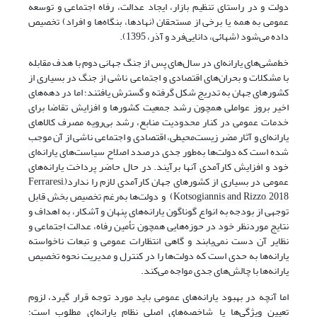
دولت‌ و در راستای تنظیم بازار، ایجاد عدالت، رفاه اجتماعی و توسعه
عمومی به همه یا برخی از مستحقان (نهادها، بنگاه‌ها و افراد) تخصیص
داده می‌شود (شهائی، دانایی‌فرد و‌‌ آذر‌، 1395).
خط‌مشی‌های یارانه‌ای در سال‌های پس از جنگ جهانی دوم با هدف مقابله
با مشکلات و بحران‌های اقتصادی و اجتماعی ناشی از جنگ در بسیاری از
کشورهای جهان به تدریج شکل گرفته و گسترش یافتند؛ اما در دهه‌های
اخیر بروز عواملی همچون رشد جمعیت کشورها و افزایش تقاضا برای
خدمات عمومی در کنار محدودیت منابع، رشد بی‌رویه مصرف کالاهای
یارانه‌ای و آثار مضر زیست‌محیطی، اقتصادی و اجتماعی ناشی از آن موجب
شده است که دولت‌ها به‌طور جدی در‌صدد اصلاح سیاست‌های یارانه‌ای
خود و افزایش کارآمدی آنها برآیند. در حال حاضر پرداخت یارانه‌های
عمومی در بسیاری از کشورهای جهان کارآمدی لازم را ندارد(Ferraresi,
Kotsogiannis and Rizzo, 2018) و دولت‌ها به‌رغم تخصیص بخش قابل
توجهی از بودجه به انواع گوناگون یارانه‌های پنهان و آشکار، به اهداف و
نتایج موردنظر خود در حوزه‌هایی همچون تأمین رفاه، عدالت اجتماعی و
نظایر آن دست نمی‌یابند و گاهی انتظارات عمومی و تبعات ناخواسته
یارانه‌ها به حدی است که دولت‌ها را در کنترل و مدیریت نحوه تخصیص
یارانه‌ها با چالش‌های جدی مواجه می‌کند.
اما آنچه در بهبود یارانه‌های عمومی باید مورد توجه قرار گیرد، لزوم
تعیین ویژگی‌ها یا شاخصه‌های اصلی نظام یارانه‌ای مطلوب است؛