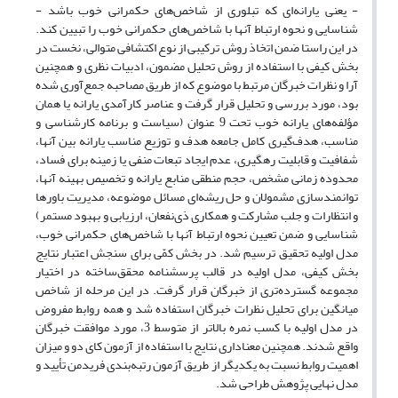
- یعنی یارانه‌ای که تبلوری از شاخص‌های حکمرانی خوب باشد -
شناسایی و نحوه ارتباط آنها با شاخص‌های حکمرانی خوب را تبیین کند.
در این راستا ضمن اتخاذ روش ترکیبی از نوع ‌اکتشافی متوالی، نخست در
بخش کیفی با استفاده از روش تحلیل مضمون، ادبیات نظری و همچنین
آرا‌ و نظرات خبرگان مرتبط با موضوع که از طریق مصاحبه جمع‌آوری شده
بود، مورد بررسی و تحلیل قرار گرفت و عناصر کارآمدی یارانه یا همان
مؤلفه‌های یارانه خوب تحت 9 عنوان (سیاست و برنامه کارشناسی و
مناسب، هدف‌گیری کامل جامعه هدف و توزیع مناسب یارانه بین آنها،
شفافیت و قابلیت رهگیری، عدم ایجاد تبعات منفی یا زمینه برای فساد،
محدوده زمانی مشخص، حجم منطقی منابع یارانه و تخصیص بهینه آنها،
توانمندسازی مشمولان و حل ریشه‌ای مسائل موضوعه، مدیریت باورها
و انتظارات و جلب مشارکت و همکاری ذی‌نفعان، ارزیابی و بهبود مستمر)
شناسایی و ضمن تعیین نحوه ارتباط آنها با شاخص‌های حکمرانی خوب،
مدل اولیه تحقیق ترسیم شد. در بخش کمّی برای سنجش اعتبار نتایج
بخش کیفی، مدل اولیه در قالب پرسشنامه محقق‌ساخته در اختیار
مجموعه گسترده‌تری از خبرگان قرار گرفت. در این مرحله از شاخص
میانگین برای تحلیل نظرات خبرگان استفاده شد و همه روابط مفروض
در مدل اولیه با کسب نمره بالاتر از متوسط 3، مورد موافقت خبرگان
واقع شدند. همچنین معناداری نتایج با استفاده از آزمون کای دو و میزان
اهمیت روابط نسبت به یکدیگر از طریق آزمون رتبه‌بندی فریدمن تأیید و
‌مدل نهایی پژوهش طراحی شد.