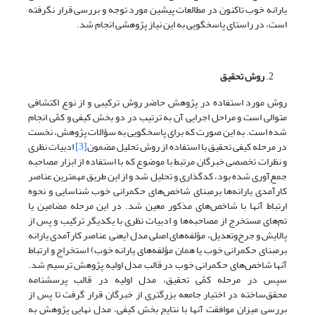
یارانه خوب تاکنون در مطالعات پیشین مورد توجه و بررسی قرار نگرفته
است، در راستای پاسخگویی به این نیاز پژوهشی انجام شد.
روش تحقیق
روش مورد استفاده در پژوهش حاضر روش ترکیبی و از نوع اکتشافی
متوالی است و مراحل اجرایی آن به ترتیب در دو بخش کیفی و کمّی انجام
شده است. به این صورت که برای پاسخگویی به سؤالات پژوهش، نخست
در مرحله کیفی تحقیق با استفاده از روش تحلیل مضمون
[3]
ادبیات نظری
و نظرات تخصصی خبرگان مرتبط با موضوع که با استفاده از ابزار مصاحبه
جمع‌آوری شده بود، کدگذاری و تحلیل شد و از این طریق مهمترین عناصر
کارآمدی یارانه‌ها بر‌مبنای شاخص‌های حکمرانی خوب شناسایی و نحوه
ارتباط آنها با شاخص‌های مذکور معین شد. در این مرحله مضامین یا
تم‌های مستخرج از مصاحبه‌ها و ادبیات نظری با یکدیگر ترکیب‌‌ و پس از
پالایش و جرح‌وتعدیل، مؤلفه‌های اصلی مدل (یعنی عناصر کارآمدی یارانه
برمبنای حکمرانی خوب یا همان مؤلفه‌های یارانه خوب) استخراج و ارتباط
آنها شاخص‌های حکمرانی خوب در قالب مدل اولیه پژوهش ترسیم شد.
سپس در مرحله کمّی تحقیق، مدل اولیه در قالب پرسشنامه
محقق‌ساخته در اختیار جامعه بزرگتری از خبرگان قرار گرفت تا پس از
بررسی میزان موافقت آنها با نتایج بخش کیفی، مدل نهایی پژوهش به