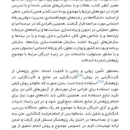
معتبر (نظیر کتاب، مقالات و یا سخنرانی‌های منتشر شده) و یا تدریس
افراد در حوزه‌های مرتبط با موضوع بوده است که بر همین اساس، جمعی
از اساتید دانشگاه‌ها در رشته‌های علوم اقتصادی، مدیریت دولتی و رفاه
اجتماعی مورد مراجعه قرار گرفتند. همچنین افرادی که در عرصه اجرا و
به‌طور عملیاتی در تدوین و پیاده‌سازی سیاست‌ها و برنامه‌های مرتبط با
یارانه‌ها و یا شاخص های کلان حکمرانی دخیل بوده و یا در نهادها و
سازمان‌های ذی‌ربط (مانند سازمان هدفمندسازی یارانه‌ها، سازمان
برنامه و بودجه کشور و وزارت تعاون، کار و رفاه اجتماعی) به‌عنوان مدیر
و یا مشاور مسئولیت داشته‌اند نیز در زمره خبرگان مرتبط با موضوع
پژوهش شمرده شده‌اند.
به‌منظور تأمین روایی و پایایی یا قابلیت اعتماد نتایج پژوهش از
[10]
کثرت‌گرایی در روش،
کثرت‌گرایی در منابع و کثرت‌گرایی در
[11]
پژوهشگر
استفاده شده است. بدین صورت که علاوه‌بر روش کیفی
مورد استفاده برای طراحی مدل موردنظر از آزمون‌های کمّی نیز برای
تأیید نتایج استفاده شد. همچنین تلاش شد داده‌های مورد نیاز برای
انجام پژوهش از منابع مختلف جمع‌آوری شود و در این راستا، ادبیات
نظری و آرای خبرگان مرتبط با موضوع هر یک به‌طور جداگانه بررسی،
کدگذاری و تحلیل شد. به‌علاوه پس از اتمام فرایند کدگذاری، متن سه
مورد از مصاحبه‌ها در اختیار یک پژوهشگر مستقل قرار گرفت و ضمن
ارائه توضیحات لازم در خصوص موضوع و روش انجام تحقیق از وی