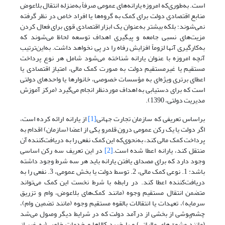
است. به‌طوری‌که امروزه یارانه‌های عمومی صرفاً به‌منزله انتقال بلاعوض
منابع اقتصادی دولت برای کمک به گروه‌ها یا افراد خاص در نظر گرفته
نمی‌شوند؛ بلکه بیشتر به‌عنوان یک ابزار اقتصادی قوی برای فعال کردن
مزیت‌های نسبی جامعه و پیگیری اهداف توسعه لحاظ می‌شوند که
به‌کارگیری آنها لزوماً افزایش رفاه را در پی نخواهد داشت. به‌این‌ترتیب
آنچه امروزه با عنوان یارانه شناخته می‌شود شامل هر نوع پرداخت
مستقیم یا غیرمستقیم دولت به صورت کمک مالی، امتیاز اقتصادی یا
اعطای برتری ویژه‌ای به مؤسسات خصوصی، خانوارها یا واحدهای دولتی
است که برای دستیابی به اهداف موردنظر انجام می‌گیرد (مرکز آموزش
مدیریت دولتی، 1390).
بر‌اساس تعریفی که سازمان تجارت جهانی
[1]
از یارانه ارائه کرده است،
اگر دولت یا یک رکن عمومی درون قلمرو یکی از اعضا (سازمان) اقدام به
پرداخت کمک مالی کند، به‌نحوی‌که این کمک نفعی را به دریافت‌کننده آن
منتقل کند، یارانه اعطا شده است.
[2]
در این تعریف سه رکن اساسی
وجود دارد که برای مصداق یافتن یارانه باید هر سه شرط وجود داشته
باشد: 1. نوعی کمک مالی، 2. توسط دولت یا بخش عمومی، 3. نفعی را به
دریافت‌کننده اعطا کند. در رابطه با شرط نخست این کمک می‌تواند
متضمن انتقال مستقیم وجوه (مانند کمک‌های بلاعوض، وام و تزریق
سرمایه)، تعهدات یا انتقالات بالقوه مستقیم وجوه (مانند تضمین وام)،
چشم‌پوشی از بخشی از درآمد دولت که در شرایط دیگر وصول می‌شد
(مانند مشوق‌های مالیاتی) و یا خرید کالاها و خدمات خاص (به‌ غیر از