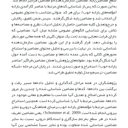
سطح مضامین پایه، مضامین سازمان‌دهنده و مضامین فراگیر انجام شد.
به این صورت که پس از شناسایی کدهای مرتبط با عناصر کارآمدی یارانه
(مؤلفه‌های یارانه خوب)، برای هر کد عنوانی متناسب با محتوای مفهومی
آن انتخاب شد و مضامین پایه شکل گرفتند. سپس ضمن تلفیق، پالایش
و جرح‌وتعدیل کلیه مضامین حاصل از تحلیل ادبیات نظری و مصاحبه‌ها و
تلاش برای شناسایی الگوهای مفهومی مشابه میان آنها، مضامینی که
دارای قرابت معنایی بودند تحت یک عنوان کلی‌تر که همه معانی موردنظر
را پوشش دهد؛ قرار گرفتند و از این طریق، مضامین سازمان‌دهنده
شناسایی شدند. در نهایت با بررسی و تحلیل محتوای‌‌ مضامین و استنتاج
محورهای کلانی که بخش عمده داده‌ها و مضامین به دست آمده حول
آنها شکل گرفته بود، مقوله‌های پژوهش یا همان مضامین فراگیر (عناصر
یارانه خوب)، استخراج و صورت‌بندی شدند. در پایان این مرحله «شبکه
مضامین» ترسیم و مدل اولیه تحقیق طراحی شد.
پژوهشگران در همه مراحل کدگذاری و تحلیل داده‌ها مسیر رفت و
برگشت بین داده‌ها، کدها و مضامین شناسایی شده را چندین بار مرور
کرده و ضمن اصلاح و تعدیل آنها متناسب با مفاهیم و معانی موجود در
داده‌ها، مضامین مرتبط با آنها را شناسایی کرده است. همچنین استخراج
مضامین مرتبط با مؤلفه‌های یارانه خوب برمبنای هماهنگی درونی و تمایز
بیرونی انجام شده است (Schommer et al., 2009). یعنی مضامین تعریف
شده در هر سطح به‌رغم سازگاری و استحکام درونی، نسبت به سایر
مضامین شناسایی شده متفاوت بوده و تمایز نسبتاً مشخصی بین آنها