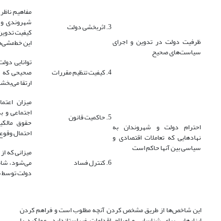
مفاهیم ناظر
شهروندی و م
3. اثربخشی دولت
کیفیت تدوین 
ظرفیت دولت در تدوین و اجرای
این خط‌مشی‌ه
سیاست‌های صحیح
توانایی دول
4. کیفیت تنظیم مقررات
صحیحی که ت
ارتقا‌ می‌بخش
میزان اعتما
اجتماعی و ب
5. حاکمیت قانون
حقوق مالکیت
احترام دولت و شهروندان به
احتمال وقوع
نهادهایی که تعاملات اقتصادی و
سیاسی بین آنها حاکم است
میزانی که ا
6. کنترل فساد
می‌شود، شام
دولت توسط ن
این شاخص‌ها از طریق مشخص کردن آنچه مطلوب است و فراهم کردن
ابزارهایی برای شناسایی و اصلاح اقدامات غیراستاندارد، عملکرد را