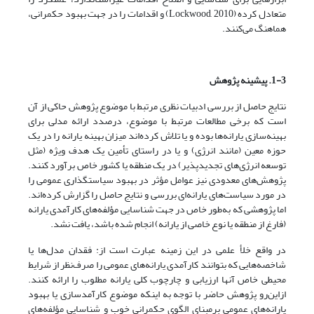
متعادل کرده (Lockwood, 2010) و اقدامات را در جهت بهبود حکمرانی،
هماهنگ می‌کنند.
1-3. پیشینه پژوهش
نتایج حاصل از بررسی ادبیات نظری مرتبط با موضوع پژوهش حاکی از آن
است که برخی مطالعات مرتبط با موضوع، در‌صدد ارائه مدلی برای
بهینه‌سازی یارانه‌ها بوده و یا تلاش کرده‌اند میزان بهینه یارانه را در یک
حوزه معین (مانند انرژی) و یا در راستای تأمین یک هدف ویژه (مثل
توسعه انرژی‌های تجدیدپذیر) در یک منطقه یا کشور خاص برآورد کنند.
پژوهش‌های معدودی نیز عوامل مؤثر در بهبود سیاستگذاری عمومی را
در مورد سیاست‌های یارانه‌ای بررسی و نتایج حاصل را گزارش کرده‌اند.
اما پژوهشی که به‌طور خاص در جهت شناسایی مؤلفه‌های کارآمدی یارانه
(فارغ از منطقه یا نوع خاصی از یارانه) انجام شده باشد، یافت نشد.
در واقع خلأ علمی در این زمینه عبارت است از: فقدان مدل‌ها یا
شاخصه‌هایی که بتوانند کارآمدی یارانه‌های عمومی را صرف‌نظر از شرایط
محیطی خاص آنها ارزیابی و چارچوب کلی یارانه مطلوب را ارائه کنند.
ازاین‌رو پژوهش حاضر با توجه به اینکه موضوع کارآمدسازی یا بهبود
یارانه‌های عمومی بر‌مبنای الگوی حکمرانی خوب و شناسایی مؤلفه‌های