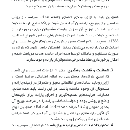
مرجع معتبر و مشترک برای همه مشمولان) صورت پذیرد.
همچنین باید با اولویت‌بندی اعضای جامعه هدف، سیاست و روش
مناسبی برای توزیع یارانه بین آنها تعیین شود؛ چراکه منابع یارانه محدود
است و باید در توزیع آن میزان اولویت مشمولان برای برخورداری از
کمک‌های‌ دولت رعایت شود (مرکز پژوهش‌های مجلس شورای اسلامی،
1388). همچنین لازم است ضمن پیش‌بینی سازوکارهای مناسب برای
اصابت کردن یارانه به ذی‌نفعان مدنظر، اطمینان حاصل شود که یارانه به
صورت مستقیم و عادلانه توسط همه افراد جامعه هدف دریافت شده و
امکان برخورداری مضاعف برخی مشمولان از یارانه وجود ندارد.
شفافیت و قابلیت رهگیری
:
یکی از الزامات اساسی برای تأمین
کارآمدی یارانه‌ها، دسترسی به اقلام اطلاعاتی مرتبط است و
ازاین‌رو باید سامانه‌های اطلاعاتی دقیق و متمرکز در زمینه یارانه و
مشمولان آن وجود داشته باشد. در این راستا باید همه منابع،
مصارف، فرایندهای تصمیم‌گیری و اجرای یارانه برای ذی‌نفعان
واضح و روشن بوده و دولت اطلاعات یارانه را در مرحله توزیع آن
به‌طور عمومی و شفاف ارائه دهد (Bai et al., 2019). همچنین انواع
گوناگون یارانه‌های پرداختی و مشمولان آنها نیز در همه مراحل
باید قابل رهگیری، کنترل و رصد باشند.
عدم ایجاد تبعات منفی یا زمینه برای فساد:
یارانه‌های عمومی باید