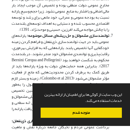
مخارج عمومی دولت منطقی بوده و تخصیص آن موجب ایجاد بار
مالی اضافی و یا فشار به منابع عمومی نشود. زیرا حجم وسیع یارانه
نسبت به بودجه عمومی و عمرانی، خود مانعی برای رشد و توسعه
اقتصادی محسوب شده و دستیابی به اهداف توسعه‌ای بلندمدت
را با چالش مواجه می‌کند (فرزین، حسینی و موحدنژاد، 1391).
توانمندسازی مشمولان و حل ریشه‌ای مسائل موضوعه
:
یارانه‌های
عمومی باید در جهت توانمندسازی ذی‌نفعان و فراهم کردن زمینه
خودکفایی آنها تخصیص یابند. یارانه‌هایی که به افزایش بهره‌وری،
رقابت‌پذیری و توانمندی مشمولان خود منجر نشوند، در بلندمدت
محکوم به شکست خواهند بود (Bernini, Cerqua and Pellegrini,
2017). بنابراین همه حمایت‌های دولت به ویژه یارانه‌ها باید از
طریق کمک به برطرف کردن محدودیت‌هایی که مانع از فعالیت
مؤثر مشمولان می‌شود (Colombo et al, 2013)، زمینه و بستر لازم
برای اینکه آنها بتوانند عملکرد مناسب و قابل قبول را به‌طور
مستقل و پایدار ارائه کنند، فراهم سازد. همچنین تخصیص
این وب سایت از کوکی ها برای اطمینان از ارائه بهترین
یارانه‌ها باید به‌گونه‌ای باشد که ضمن جلوگیری از تنبلی مشمولان و
خدمات استفاده می کند.
یا وابستگی آنها به یارانه، در بلندمدت حل ریشه‌ای (نه سطحی و
ظاهری) مسائل جامعه هدف و بی‌نیاز کردن آنها از دریافت یارانه را
متوجه شدم
دنبال کند.
مدیریت باورها و انتظارات و جلب مشارکت و همکاری ذی‌نفعان
:
برداشت عمومی مردم و نخبگان جامعه درباره نقش و ماهیت