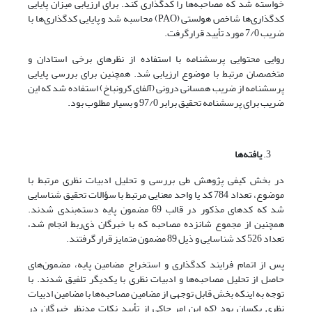
خواسته شد که مصاحبه‌ها را کدگذاری کند. برای ارزیابی میزان پایایی
کدگذاری‌ها شاخص هولستی (PAO) محاسبه شد و پایایی کدگذاری‌ها با
ضریب 7/0 مورد تأیید قرارگرفت.
روایی محتوایی پرسشنامه با استفاده از نظرهای برخی استادان و
متخصصان مرتبط با موضوع ارزیابی شد. همچنین برای بررسی پایایی
پرسشنامه از ضریب همسانی درونی (آلفای کرونباخ) استفاده شد که این
ضریب برای پرسشنامه تحقیق برابر 97/0 و بسیار مطلوب بود.
یافته‌ها
در بخش کیفی پژوهش طی بررسی و تحلیل ادبیات نظری مرتبط با
موضوع، تعداد 784 کد یا واحد معنایی مرتبط با سؤالات تحقیق شناسایی
شد که کدهای مذکور در قالب 69 مضمون پایه دسته‌بندی شدند.
همچنین از مجموع شانزده مصاحبه که با خبرگان ذی‌ربط انجام شد،
تعداد 526 کد شناسایی‌‌ و ذیل 89 مضمون متمایز قرار گرفتند.
پس از اتمام فرایند کدگذاری و استخراج مضامین پایه، مضمون‌های
حاصل از تحلیل مصاحبه‌ها و ادبیات نظری با یکدیگر تلفیق شدند. با
توجه به اینکه بخش قابل توجهی از مضامین مصاحبه‌ها با مضامین ادبیات
نظری یکسان بود (که این امر حاکی از تأیید نکات مدنظر خبرگان در