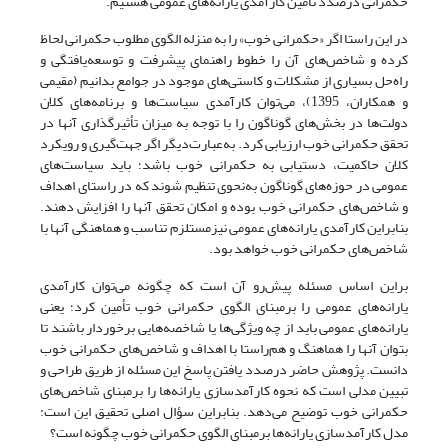
حکمرانی درصدد تأمین کارآمدی یارانه‌های عمومی هستیم.
در این راستا اگر «حکمرانی خوب» را به منزله الگوی مطلوب حکمرانی لحاظ
کرده و شاخص‌های آن را خطوط راهنمای پیشرفت و توسعه‌یافتگی و
راه‌حل بسیاری از مشکلات و کاستی‌های موجود در جوامع بدانیم (مقیمی
و همکاران، 1395)، می‌توان کارآمدی سیاست‌ها و برنامه‌های کلان
دولت‌ها در بخش‌های گوناگون را با توجه به میزان تأثیرگذاری آنها در
تحقق حکمرانی خوب ارزیابی کرد. به‌عبارت‌دیگر اگر جهت‌گیری و رویکرد
کلان حاکمیت، دستیابی به حکمرانی خوب باشد؛ باید سیاست‌های
عمومی در حوزه‌های گوناگون به‌نحوی تنظیم شوند که در راستای اهداف
و شاخص‌های حکمرانی خوب بوده و امکان تحقق آنها را افزایش دهند.
بنابراین کارآمدی یارانه‌های عمومی نیزمستلزم تناسب و هماهنگی آنها با
شاخص‌های حکمرانی خوب خواهد بود.
براین اساس مسئله پیش‌رو آن است که چگونه می‌توان کارآمدی
یارانه‌های عمومی را برمبنای الگوی حکمرانی خوب تأمین کرد؛ یعنی
یارانه‌های عمومی باید از چه ویژگی‌ها یا شاخصه‌هایی برخوردار باشند تا
بتوان آنها را هماهنگ و هم‌راستا با اهداف و شاخص‌های حکمرانی خوب
دانست. پژوهش حاضر درصدد یافتن پاسخ این مسئله از طریق طراحی و
تبیین مدلی است که نحوه کارآمدسازی یارانه‌ها را برمبنای شاخص‌های
حکمرانی خوب توضیح می‌دهد. بنابراین سؤال اصلی تحقیق این است:
مدل کارآمدسازی یارانه‌ها برمبنای الگوی حکمرانی خوب چگونه است؟