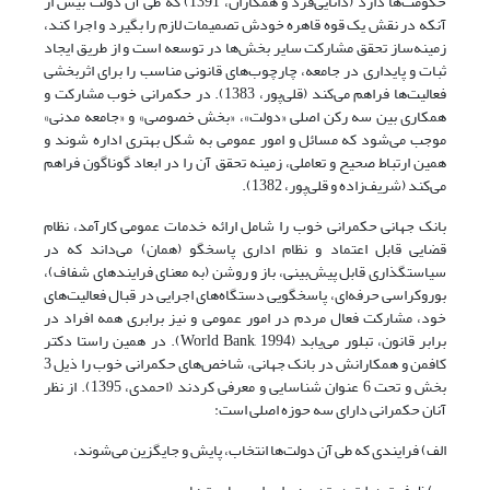
حکومت‌ها دارد (دانایی‌فرد و همکاران، 1391) که طی آن دولت بیش از
آنکه در نقش یک قوه قاهره خودش تصمیمات لازم را بگیرد و اجرا کند،
زمینه‌ساز تحقق مشارکت سایر بخش‌ها در توسعه است و از طریق ایجاد
ثبات و پایداری در جامعه، چارچوب‌های قانونی مناسب را برای اثربخشی
فعالیت‌ها فراهم می‌کند (قلی‌پور، 1383). در حکمرانی خوب مشارکت و
همکاری بین سه رکن اصلی «دولت»، «بخش خصوصی» و «جامعه مدنی»
موجب می‌شود که مسائل و امور عمومی به شکل بهتری اداره شوند و
همین ارتباط صحیح و تعاملی، زمینه تحقق آن را در ابعاد گوناگون فراهم
می‌کند (شریف‌زاده و قلی‌پور، 1382).
بانک جهانی حکمرانی خوب
را شامل ارائه خدمات عمومی کارآمد، نظام
قضایی قابل اعتماد و نظام اداری پاسخگو (همان) می‌داند که در
سیاستگذاری قابل پیش‌بینی، باز و روشن (به معنای فرایندهای شفاف)،
بوروکراسی حرفه‌ای، پاسخگویی دستگاه‌های اجرایی در قبال فعالیت‌های
خود، مشارکت فعال مردم در امور عمومی و نیز برابری همه افراد در
برابر قانون، تبلور می‌یابد (World Bank, 1994). در همین راستا دکتر
کافمن و همکارانش در بانک جهانی، شاخص‌های حکمرانی خوب را ذیل 3
بخش و تحت 6 عنوان شناسایی و معرفی کردند (احمدی، 1395). از نظر
آنان حکمرانی دارای سه حوزه اصلی است:
الف) فرایندی که طی آن دولت‌ها انتخاب، پایش و جایگزین می‌شوند،