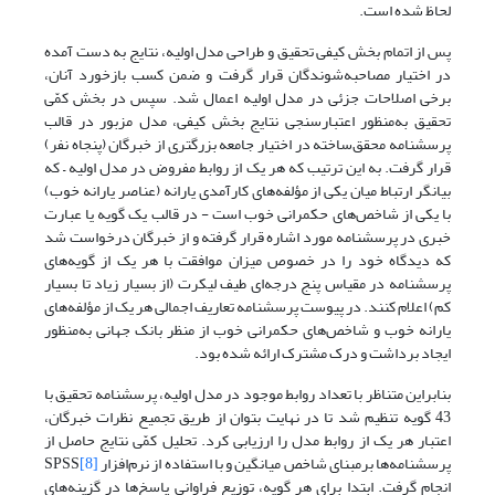
لحاظ شده است.
پس از اتمام بخش کیفی تحقیق و طراحی مدل اولیه، نتایج به دست آمده
در اختیار مصاحبه‌شوندگان قرار گرفت و ضمن کسب بازخورد آنان،
برخی اصلاحات جزئی در مدل اولیه اعمال شد. سپس در بخش کمّی
تحقیق به‌منظور اعتبارسنجی نتایج بخش کیفی، مدل مزبور در قالب
پرسشنامه محقق‌ساخته در اختیار جامعه بزرگتری از خبرگان (پنجاه نفر)
قرار گرفت. به این ترتیب که هر یک از روابط مفروض در مدل اولیه – که
بیانگر ارتباط میان یکی از مؤلفه‌های کارآمدی یارانه (عناصر یارانه خوب)
با یکی از شاخص‌های حکمرانی خوب است - در قالب یک گویه یا عبارت
خبری در پرسشنامه مورد اشاره قرار گرفته و از خبرگان درخواست شد
که دیدگاه خود را در خصوص میزان موافقت با هر یک از گویه‌های
پرسشنامه در مقیاس پنج درجه‌ای طیف لیکرت (از بسیار زیاد تا بسیار
کم) اعلام کنند. در پیوست پرسشنامه تعاریف اجمالی هر یک از مؤلفه‌های
یارانه خوب و شاخص‌های حکمرانی خوب از منظر بانک جهانی به‌‌منظور
ایجاد برداشت و درک مشترک ارائه شده بود.
بنابراین متناظر با تعداد روابط موجود در مدل اولیه، پرسشنامه تحقیق با
43 گویه تنظیم شد تا در نهایت بتوان از طریق تجمیع نظرات خبرگان،
اعتبار هر یک از روابط مدل را ارزیابی کرد. تحلیل کمّی نتایج حاصل از
پرسشنامه‌ها بر‌مبنای شاخص میانگین و با استفاده از نرم‌افزار SPSS
[8]
انجام گرفت. ‌ابتدا برای هر گویه، توزیع فراوانی پاسخ‌ها در گزینه‌های