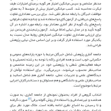
مدنظر مشخص و سپس میانگین امتیاز هر گویه بر‌مبنای امتیازات طیف
لیکرت محاسبه شد. کسب میانگین امتیاز بیش از متوسط 3 به معنای
موافقت خبرگان با رابطه مدنظر تلقی شد. برای بررسی معناداری تفاوت
پاسخ‌های دریافتی، از آزمون کای‌دو استفاده شد و چنانچه تفاوت فراوانی
پاسخ‌های یک گویه از نظر آماری معنادار بود، رابطه مورد اشاره در آن
گویه تأیید‌‌ و در مدل نهایی لحاظ می‌شد. ‌‌آزمون رتبه‌بندی فریدمن نیز
برای ارزیابی معناداری تفاوت میانگین امتیازهای روابط مدل نسبت به
یکدیگر مورد استفاده قرار گرفت و بر این اساس مدل نهایی پژوهش
طراحی شد.
جامعه آماری پژوهش شامل خبرگان مرتبط با حوزه یارانه‌های عمومی و
حکمرانی خوب است و همه افرادی راکه با توجه به رشته تحصیلی و یا
حیطه فعالیت‌های شغلی یا پژوهشی خود در این زمینه متخصص و
صاحب‌نظر محسوب می‌شوند، دربرمی‌گیرد. برای استفاده توأمان از
دیدگاه‌های علمی و تجربیات عملی، جامعه آماری هم شامل اساتید و
صاحب‌نظران علمی و دانشگاهی و هم مسئولان و دست‌اندرکاران اجرایی
مرتبط با موضوع است.
انتخاب گروهی از افراد به‌عنوان نمونه‌ای از جامعه آماری، به صورت
[9]
هدفمند و غیرتصادفی و با استفاده از روش گلوله برفی
صورت گرفته
و تا رسیدن به اشباع نظری ادامه یافته است. ملاک مورد نظر برای
شناسایی صاحب‌نظران در عرصه‌های علمی و پژوهشی، منابع و آثار علمی