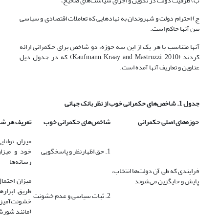
ب) ظرفیت دولت در تدوین و اجرای سیاست‌های صحیح،
ج) احترام دولت و شهروندان به نهادهایی که تعاملات اقتصادی و سیاسی
بین آنها حاکم است.
آنها متناسب با هر یک از این سه حوزه، دو شاخص برای حکمرانی ارائه
کردند (Kaufmann, Kraay and Mastruzzi, 2010) که در جدول ذیل
عناوین و تعاریف آنها آمده است.
جدول 1. شاخص‌های حکمرانی خوب از نظر بانک جهانی
حوزه‌های اصلی حکمرانی
شاخص‌های حکمرانی خوب
تعریف هر ش
میزان توانا
1. حق اظهارنظر و پاسخگویی
خود و میزان
رسانه‌ها
فرایندی که طی آن دولت‌ها انتخاب،
میزان احتما
پایش و جایگزین می‌شوند
طریق ابزاره
2. ثبات سیاسی و عدم خشونت
خشونت‌آمیز 
(مانند شورش