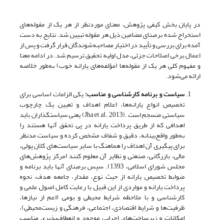
در پایان بخش کیفی پژوهش، معنای موردنظر از هر یک از مقوله‌های
استخراج شده بر‌مبنای مضامین ذیل هر مقوله تبیین شد. نتایج به دست
آمده برای بررسی و تأیید در اختیار مصاحبه‌شوندگان قرار گرفت و پس از
اعمال برخی اصلاحات جزئی، مدل اولیه تحقیق ترسیم شد. در ادامه معنا
و مفهوم کلی هر یک از مقوله‌ها (مؤلفه‌های یارانه خوب) به‌طور خلاصه
ارائه می‌شود.
سیاست و برنامه کارشناسی و مناسب:
یکی الزامات اساسی برای
تخصیص انواع یارانه‌ها، اعلام اهداف و تعیین یک چارچوب
سیاستی منسجم است .(Jha et al., 2013) یعنی سیاستگذاران باید
اهدافی که از طریق پرداخت یارانه در پی تحقق آنها هستند را
به‌طور واقع‌بینانه، دقیق و شفاف مشخص کرده و سیاست مدنظر
برای پیگیری آن اهداف را هماهنگ با سایر سیاست‌های کلان پولی،
مالی، بازرگانی، صنعتی و نظایر آن معلوم کنند (مرکز پژوهش‌های
مجلس شورای اسلامی، 1393). سپس برمبنای آنها باید برنامه و
ضوابط تخصیص یارانه از حیث نوع، مقدار، جامعه هدف، نحوه
پرداخت یارانه و مواردی از این قبیل با رعایت کامل اصول علمی و
کارشناسی و با ملاحظه شرایط محیطی و بومی (اعم از نیازها،
ظرفیت‌ها و شرایط اقتصادی، اجتماعی، فرهنگی و زیست‌‌محیطی)،
امکانات و زیرساخت‌های اجرایی موجود و انعطاف‌پذیری مناسب