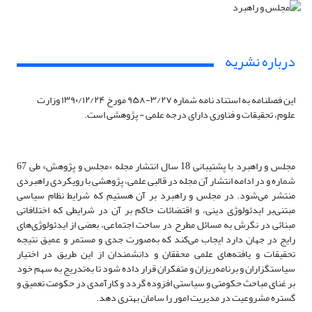
درباره نشریه
این فصلنامه به استناد نامه شماره ۳/۲۷-۹۵۸ مورخ ۱۳۹۰/۱۲/۲۴ وزارت
علوم، تحقیقات و فناوری دارای درجه علمی - پژوهشی است.
مجلس و راهبرد با پشتیبانی 18 سال انتشار مجله «مجلس و پژوهش» طی 67
شماره و در ادامه انتشار آن مجله در قالبی علمی، پژوهشی با رویکردی راهبردی
منتشر می‌شود. در مجلس و راهبرد بر آن هستیم که شرایط نظام سیاسی
مبتنی‌بر ایدئولوژی دینی، و اقتضائات حاکم بر آن در شرایطی که اختلافاتی
مبنائی در نگرش به مسائل مطرح در ساحت اجتماعی، بعضی از ایدئولوژی‌های
رایج در جهان دارد ایجاب می‌کند که به‌صورت جدی و مستمر و عمیق نتیجه
تحقیقات و یافته‌های علمی محققان و دانشمندان از این طریق در اختیار
سیاستگزاران و برنامه‌ریزان و متفکران قرار داده شود تا به‌تدریج به سهم خود
بر غنای مباحث حکومتی و سیاستی افزوده گردد و کارآمدی در حکومت تعمیق و
گستره مشروعیت در مدیریت امور را سامان بهتری دهد.