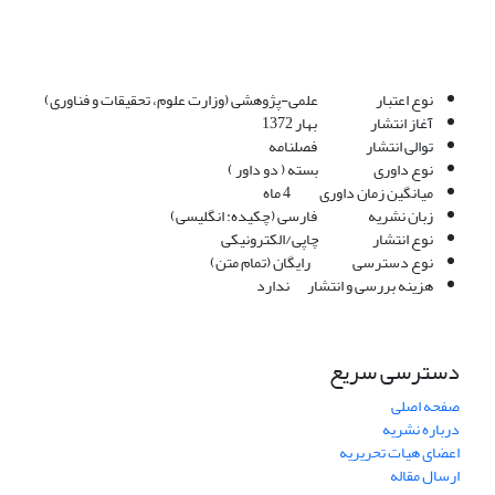
نوع اعتبار علمی-پژوهشی (وزارت علوم، تحقیقات و فناوری)
آغاز انتشار بهار 1372
توالی انتشار فصلنامه
نوع داوری بسته ( دو داور )
میانگین زمان داوری 4 ماه
زبان نشریه فارسی (چکیده: انگلیسی)
نوع انتشار چاپی/الکترونیکی
نوع دسترسی رایگان (تمام متن)
هزینه بررسی و انتشار ندارد
دسترسی سریع
صفحه اصلی
درباره نشریه
اعضای هیات تحریریه
ارسال مقاله