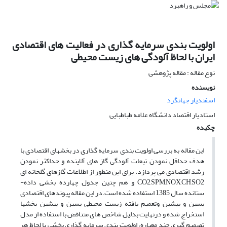
اولویت بندی سرمایه گذاری در فعالیت های اقتصادی
ایران با لحاظ آلودگی های زیست محیطی
نوع مقاله : مقاله پژوهشی
نویسنده
اسفندیار جهانگرد
استادیار اقتصاد دانشگاه علامه طباطبایی
چکیده
این مقاله به بررسی اولویت بندی سرمایه گذاری در بخشهای اقتصادی با
هدف حداقل نمودن تبعات آلودگی گاز های آلاینده و حداکثر نمودن
رشد اقتصادی می پردازد. برای این منظور از اطلاعات گازهای گلخانه ای
CO2,SPM,NOX,CH,SO2 و هم چنین جدول چهارده بخشی داده-
ستانده سال 1385 استفاده شده است.در این مقاله پیوندهای اقتصادی
پسین و پیشین وتعمیم یافته زیست محیطی پسین و پیشین بخشها
استخراج شده و درنهایت بدلیل شاخص های متناقض با استفاده از مدل
تصمیم گیری چند معیاره، اولویت بندی سرمایه گذاری بخشی با لحاظ هر