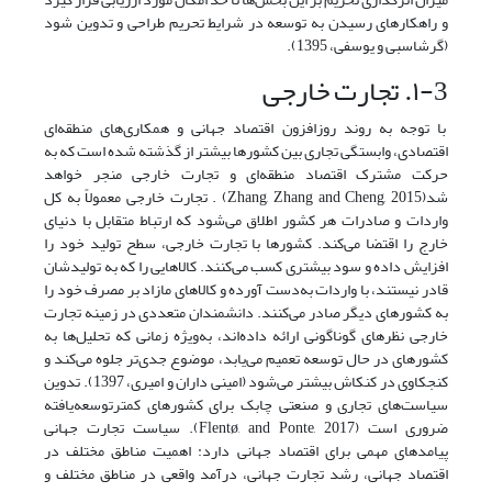
و راهکارهای رسیدن به توسعه در شرایط تحریم طراحی و تدوین شود
(گرشاسبی و یوسفی، 1395).
۱-3. تجارت خارجی
با توجه به روند روزافزون اقتصاد جهانی و همکاری‌های منطقه‌ای
اقتصادی، وابستگی تجاری بین کشورها بیشتر از گذشته شده است که به
حرکت مشترک اقتصاد منطقه‌ای و تجارت خارجی منجر خواهد
شد(Zhang, Zhang and Cheng, 2015) . تجارت خارجی معمولاً به‌ کل
واردات و صادرات هر کشور اطلاق می‌شود که ارتباط متقابل با دنیای
خارج را اقتضا می‌کند. کشورها با تجارت خارجی، سطح تولید خود را
افزایش داده و سود بیشتری کسب می‌کنند. کالاهایی را که به تولیدشان
قادر نیستند، با واردات به‌دست آورده و کالاهای مازاد بر مصرف خود را
به کشورهای دیگر صادر می‌کنند. دانشمندان متعددی در زمینه تجارت
خارجی نظرهای گوناگونی ارائه داده‌اند، به‌ویژه زمانی که تحلیل‌ها به
کشورهای در حال توسعه تعمیم می‌یابد، موضوع جدی‌تر جلوه می‌کند و
کنجکاوی در کنکاش بیشتر می‌شود (امینی داران و امیری، 1397). تدوین
سیاست‌های تجاری و صنعتی چابک برای کشورهای کمترتوسعه‌یافته
ضروری است (Flentø, and Ponte, 2017). سیاست تجارت جهانی
پیامدهای مهمی برای اقتصاد جهانی دارد: اهمیت مناطق مختلف در
اقتصاد جهانی، رشد تجارت‌ جهانی، درآمد واقعی در مناطق مختلف و