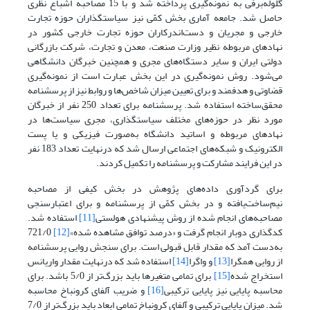
گلوله‌برفی به نمونه‌گیری پرداخته شد و با 15 مصاحبه اشباع نظری
حاصل شد. جامعه آماری بخش کمّی نیز سیاستگذاران حوزه تجارت
خارجی و مجریان و دست‌اندرکاران حوزه تجارت خارجی کشور در
نهادهای مربوطه نظیر وزارت صنعت، معدن و تجارت، شرکت بازرگانی
دولتی ایران و سایر دستگاه‌های مجری و همچنین خبرگان دانشگاهی
می‌شود. روش نمونه‌گیری در این بخش عبارت است از نمونه‌گیری
قضاوتی و هدفمند و برای تعیین میزان شاخص‌ها و روابط نیز از پرسشنامه
محقق‌ساخته استفاده شد. پرسشنامه برای تعداد 250 نفر از خبرگان
مورد نظر در حوزه‌های مختلف سیاستگذاری، مجری سیاست‌ها در
نهادهای مربوطه و اساتید دانشگاه به‌صورت فیزیکی و یا پست
الکترونیک و شبکه‌های اجتماعی ارسال شد که درنهایت تعداد 183 نفر
در این فرایند مشارکت و پرسشنامه را تکمیل کردند.
برای گردآوری داده‌های پژوهش در بخش کیفی از مصاحبه
نیم‌ساخت‌یافته و در بخش کمّی از پرسشنامه و برای اعتبارسنجی
مصاحبه‌های انجام شده از روش پیشنهادی هولستی
[11]
استفاده شد.
کدگذاری دوبار انجام گرفت و «درصد توافق مشاهده‌ شده»
[12]
721/0
به‌دست آمد که مقدار قابل قبولی است. برای سنجش روایی پرسشنامه
از روایی همگرا
[13]
و واگرا
[14]
استفاده شد که درنهایت مقدار واریانس
استخراج شده
[15]
برای تمامی متغیرها باید بزرگ‌تر از 5/0 باشد. برای
محاسبه پایایی نیز پایایی ترکیبی
[16]
و ضریب آلفای کرونباخ محاسبه
شد. میزان پایایی ترکیبی و آلفای کرونباخ تمامی ابعاد باید بزرگ‌تر از 7/0