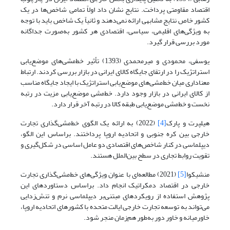
اقتصاد مقاومتی پرداخت. نتایج نشان داد اولاً تمامی شاخص‌ها در یک
کشور خاص نتایج مشابهی ارائه نمی‌دهند و ثانیاً یک شاخص باید با توجه
به ویژگی‌های اقلیمی، سیاسی، اقتصادی هر کشور به‌صورت جداگانه
مورد بررسی قرار گیرد.
یوسفی، محمودی و میرمحمدی (1393) تأثیر خط‌مشی‌های موضع‌یابی
استراتژیک را در ارتقای جایگاه کالای ایرانی در بازار بررسی کردند. ارتباط
معناداری میان خط‌مشی‌های موضع‌یابی استراتژیک با ایجاد جایگاه مناسب
از کالای ایرانی در بازار وجود دارد. خط‌مشی موضع‌یابی مزیت در رتبه
نخست و خط‌مشی موضع‌یابی طبقه کالا در رتبه آخر قرار دارد.
هیلپرت و پارک
[4]
(2022) به ارائه یک الگوی خط‌مشی‌گذاری تجارت
خارجی بین کره جنوبی و اتحادیه اروپا پرداختند. براساس این الگو،
دیپلماسی در کنار شاخص‌های اقتصادی دو عامل اساسی در شکل‌گیری و
تقویت روابط تجاری در سطح بین‌الملل هستند.
منشیکوا
[5]
(2021) مطالعه‌ای با عنوان ویژگی‌های خط‌مشی‌گذاری تجارت
خارجی در اقتصاد دمکراتیک انجام داد. براساس دستاوردهای این
پژوهش استفاده از رویکردهای مبتنی‌بر دیپلماسی نرم و تنش‌زدایی
می‌تواند به توسعه تجارت خارجی ایالت متحده با کشورهای اتحادیه اروپا،
خاورمیانه و خاور دور به‌طور هم‌زمان منجر شود.