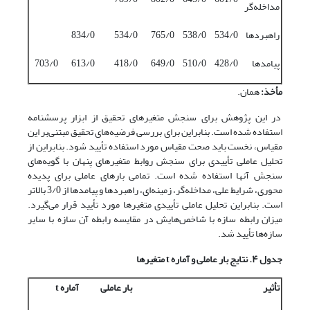
مداخله‌گر
راهبردها
534/0
538/0
765/0
534/0
834/0
پیامدها
428/0
510/0
649/0
418/0
613/0
703/0
مأخذ:
همان.
در این پژوهش برای سنجش متغیرهای تحقیق از ابزار پرسشنامه
استفاده شده است. بنابراین برای بررسی فرضیه‌های تحقیق مبتنی‌بر این
مقیاس، نخست باید صحت مقیاس مورد استفاده تأیید شود. بنابراین از
تحلیل عاملی تأییدی برای سنجش روابط متغیرهای پنهان با گویه‌های
سنجش آنها استفاده شده است. تمامی بارهای عاملی برای پدیده
محوری، شرایط علی، مداخله‌گر، زمینه‌ای، راهبردها و پیامدها از 3/0 بالاتر
است. بنابراین تحلیل عاملی تأییدی متغیرها مورد تأیید قرار می‌گیرد.
میزان رابطه سازه با شاخص‌هایش در مقایسه رابطه آن سازه با سایر
سازه‌ها تأیید شد.
جدول ۴. نتایج بار عاملی و آماره
t
متغیرها
تأثیر
بار عاملی
آماره
t