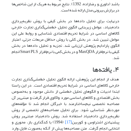
باشد (داوری و رضازاده، 1392). نتایج مربوط به هریک از این شاخص‌ها
در برازش بیرونی مدل ارائه شده‌ است.
درنهایت برای تحلیل داده‌ها در بخش کیفی با روش نظریه‌پردازی
داده‌بنیاد، عوامل زیربنایی الگوی تحلیل خط‌مشی‌گذاری تجارت خارجی
کالاهای اساسی در شرایط تحریم اقتصادی شناسایی و روابط علی این
عوامل تبیین شد. در بخش کمّی با روش حداقل مربعات جزئی، اعتبار
الگوی پارادایم پژوهش ارزیابی شد. تجزیه‌ و تحلیل داده‌ها در بخش
کیفی با نرم‌افزار MaxQDA و در بخش کمی با نرم‌افزار Smart PLS انجام
شد.
۴. یافته‌ها
هدف از انجام این پژوهش، ارائه الگوی تحلیل خط‌مشی‌گذاری تجارت
خارجی کالاهای اساسی در شرایط تحریم اقتصادی است. در این راستا
ابتدا ادبیات و الگوهای تحلیل خط‌مشی از دانش موجود و به‌خصوص
بخش اقتصادی و کالاهای اساسی مورد واکاوی قرار گرفت و مبتنی‌بر آن
مصاحبه تخصصی نیم‌ساختارمند با خبرگان انجام شد تا مؤلفه‌های
موردنظر شناسایی شود. برای تحلیل مصاحبه‌های تخصصی از روش
نظریه‌پردازی داده‌بنیاد استفاده شد. روش داده‌بنیاد مبتنی‌بر روش
پیشنهادی اشتراوس و کوربین
[17]
(1994) با کدگذاری باز، محوری و
انتخابی انجام گرفت. متن مصاحبه‌ها پیش از آنکه به‌صورت فایل وارد