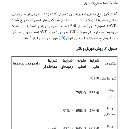
مأخذ:
یافته‌های تحقیق.
آلفای کرونباخ تمامی متغیرها بزرگ‌تر از 6/0 بوده بنابراین از نظر پایایی
تمامی متغیرها مورد تأیید است. مقدار میانگین واریانس استخراج‌ شده
(AVE) همواره بزرگ‌تر از 5/0 است بنابراین روایی همگرا نیز تأیید
می‌شود. مقدار پایایی مرکب (CR) نیز بزرگ‌تر از AVE است. روایی همگرا
نیز با روش پیشنهادی فورنل و لارکر
[19]
مورد بررسی قرار گرفت.
جدول ۳. روش فورنل و لاکر
شرایط
مقوله
شرایط
شرایط
متغیرها
راهبردها
پیامدها
علی
اصلی
زمینه‌ای
مداخله‌گر
شرایط علی
781/0
مقوله
795/0
533/0
اصلی
شرایط
816/0
690/0
436/0
زمینه‌ای
شرایط
789/0
802/0
645/0
601/0