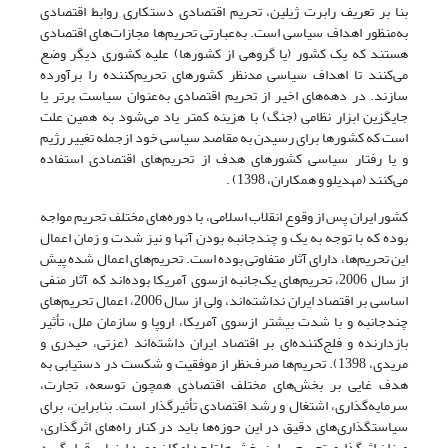
بنا بر تعریف رابرت ژیلین، تحریم اقتصادی دستکاری روابط اقتصادی
به‌منظور اهداف سیاسی است. به‌عبارتی تحریم‌ها مجازات‌های اقتصادی
هستند که یک کشور (یا گروهی از کشورها) علیه کشوری دیگر وضع
می‌کنند تا اهداف سیاسی مد‌نظر کشورهای تحریم‌کننده را برآورده
سازند. در دهه‌های اخیر از تحریم اقتصادی به‌عنوان سیاست برتر یا
جایگزین ابزار نظامی (جنگ) با هزینه کمتر یاد می‌شود به همین علت
است که کشورها برای رسیدن به مقاصد سیاسی خود از‌جمله تغییر رژیم
و یا رفتار سیاسی کشورهای هدف از تحریم‌های اقتصادی استفاده
می‌کنند (مهدیلو و همکاران، 1398) .
کشور ایران پس از وقوع انقلاب اسلامی، با دوره‌های مختلف تحریم مواجه
بوده که با توجه به یک و چندجانبه بودن آنها و نیز شدت و زمان اعمال
این تحریم‌ها، دارای آثار متفاوتی بوده است. تحریم‌های اعمال شده پیش
از سال 2006، تحریم‌های یک‌جانبه از‌سوی آمریکا بوده‌اند که آثار منفی
اساسی بر اقتصاد ایران نداشته‌اند، ولی از سال 2006، اعمال تحریم‌های
چندجانبه و با شدت بیشتر از‌سوی آمریکا، اروپا و سازمان ملل، تأثیر
بازدارنده و فلج‌کننده‌ای بر اقتصاد ایران داشته‌اند (عزتی، حیدری و
مریدی، 1398). تحریم‌ها صرف‌نظر از موفقیت و شکست در دستیابی به
هدف غایی بر بخش‌های مختلف اقتصادی همچون توسعه، تجارت،
سرمایه‌گذاری، اشتغال و رشد اقتصادی تأثیرگذار است. بنابراین، برای
سیاستگذاری‌های دقیق در این حوزه‌ها باید در کنار راه‌های اثرگذاری،
میزان اثرگذاری تحریم بر این بخش‌ها تا حد امکان مورد ارزیابی قرار گیرد