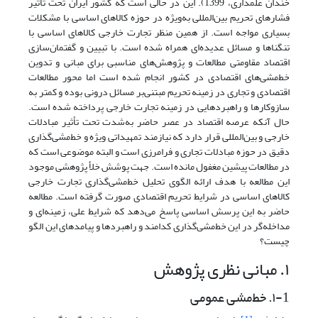
خندان علمداری، 1399). این در حالی است که کشور ایران تحت‌ تأثیر
فشارهای تحریم بین‌المللی به‌ویژه در حوزه کالاهای اساسی با مشکلات
بسیاری مواجه است. از همین منظر تجارت خارجی کالاهای اساسی با
تنگناها و مسائل عدیده‌ای همراه شده است. با تبیین و گفتمان‌سازی
اقتصاد مقاومتی مطالعات و پژوهش‌های مناسبی برای مبانی و تدوین
خط‌مشی‌های اقتصادی در کشور انجام شده است اما محور مطالعات
اقتصادی و تجاری در زمینه تحریم مبتنی‌بر مسائل درونی بوده و کمتر به
سازوکارها و راهبردهایی در زمینه تجارت خارجی پرداخته شده‌ است.
حال آنکه عرصه اقتصاد در عصر حاضر به‌شدت تحت تأثیر مبادلات
خارجی و بین‌المللی قرار دارد که نیازمند تمهیداتی ویژه و خط‌مشی‌گذاری
دقیق در حوزه مبادلات تجاری و فرامرزی است و البته موضوعی است که
در مطالعات پیشین مغفول مانده‌ است. جهت پوشش خلأ پژوهشی موجود
این مطالعه با هدف ارائه الگوی تحلیل خط‌مشی‌گذاری تجارت خارجی
کالاهای اساسی در شرایط تحریم اقتصادی صورت گرفته است. مطالعه
حاضر به این پرسش اساسی پاسخ می‌دهد که شرایط علی، زمینه‌ای و
مداخله‌گر در این خط‌مشی‌گذاری کدامند و راهبردها و پیامدهای این الگو
چیست؟
۱. مبانی نظری پژوهش
۱-1. خط‌مشی عمومی