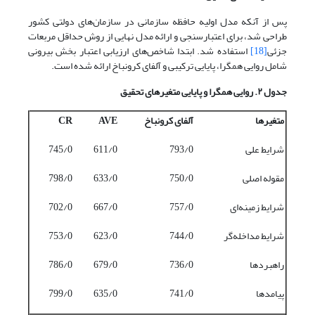
پس از آنکه مدل اولیه حافظه سازمانی در سازمان‌های دولتی کشور
طراحی شد، برای اعتبارسنجی و ارائه مدل نهایی از روش حداقل مربعات
جزئی
[18]
استفاده شد. ابتدا شاخص‌های ارزیابی اعتبار بخش بیرونی
شامل روایی همگرا، پایایی ترکیبی و آلفای کرونباخ ارائه شده است.
جدول ۲. روایی همگرا و پایایی متغیرهای تحقیق
متغیرها
آلفای کرونباخ
AVE
CR
شرایط علی
793/0
611/0
745/0
مقوله اصلی
750/0
633/0
798/0
شرایط زمینه‌ای
757/0
667/0
702/0
شرایط مداخله‌گر
744/0
623/0
753/0
راهبردها
736/0
679/0
786/0
پیامدها
741/0
635/0
799/0