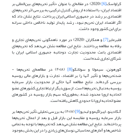
کراواسک
[6]
(2020) در مقاله‌ای با عنوان «تأثیر تحریم‌های بین‌المللی بر
اقتصاد ایران» با استفاده از روش کنترل ترکیبی به بررسی اثر تحریم‌های
اقتصادی بر رشد در جمهوری اسلامی ایران پرداخت. نتایج نشان داد که
اگر اقتصاد ایران تحریم نبود، رشد پایدار تولید ناخالص داخلی سرانه
برای این کشور وجود داشت.
فلبرمایر
[7]
و همکاران (2020) در مورد ناهمگونی تحریم‌های تجاری و
رفاه به مطالعه پرداختند. نتایج این مطالعه نشان‌ می‌دهد که تحریم‌های
اقتصادی باعث محدودیت تجارت دوجانبه جمهوری اسلامی ایران با
شرکای تجاری شده است.
کورهونن، سیمولا و سولانکو
[8]
(۲۰۱۸) در مطالعه‌ای تحریم‌ها -
ضد‌تحریم‌ها و تأثیر آنها را بر اقتصاد، تجارت و بازارهای مالی روسیه
بررسی کرده‌اند. نتایج مطالعه آنها حاکی از محدودیت بازار سرمایه
روسیه به‌دنبال تحریم‌ها است. از‌سوی‌دیگر ارتباط تجاری کشورهای عضو
اتحادیه اروپا محدود شده، به‌طوری‌که سهم بازار روسیه در کشورهای
عضو اتحادیه اروپا تا حدودی کاهش یافته‌ است.
آنکادینو، ایبراگیمو و لبدیو
[9]
(۲۰۱۷) به بررسی تحلیلی تأثیر تحریم‌ها بر
بازار سرمایه روسیه و مقایسه این بازار قبل و بعد از اعمال تحریم‌ها
پرداخته‌اند. نتایج این مطالعه نشان می‌دهد که تحریم‌ها با توجه به تمامی
شاخص‌ها و آمارهای محاسباتی نوسان‌های زیادی را در این بخش به‌وجود