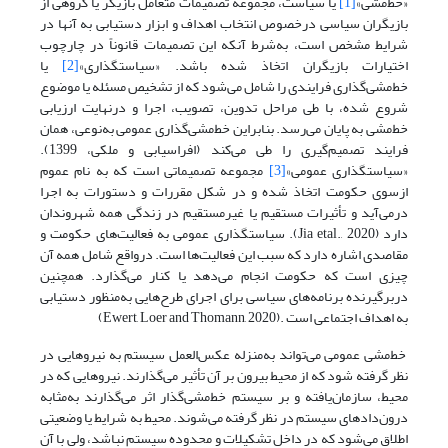
«خط‌مشی»
[1]
یا سیاست، مجموعه تصمیمات متعامل بازیگر یا گروهی از
بازیگران سیاسی درخصوص انتخاب اهداف و ابزار دستیابی به آنها در
شرایط مشخص است، به‌شرط آنکه این تصمیمات قانوناً در چارچوب
اختیارات بازیگران اتخاذ شده باشد. «سیاستگذاری»
[2]
یا
خط‌مشی‌گذاری فرایندی را شامل می‌شود که از تشخیص مسئله یا موضوع
شروع‌ شده، با طی مراحل تدوین، تصویب، اجرا و درنهایت ارزیابی
خط‌مشی به پایان می‌رسد. بنابراین خط‌مشی‌گذاری عمومی به‌نوعی، همان
فرایند تصمیم‌گیری را طی می‌کند (افراسیابی و ملکی، 1399).
«سیاستگذاری عمومی»
[3]
مجموعه تصمیماتی است که به نام عموم
ازسوی حکومت اتخاذ شده و در شکل مقررات و دستورات به اجرا
درمی‌آید و تأثیرات مستقیم یا غیرمستقیم در زندگی همه شهروندان
دارد (Jia etal., 2020). سیاستگذاری عمومی به فعالیت‌های حکومت و
مقاصدی اشاره دارد که سبب این فعالیت‌ها است. درواقع شامل همه آن
چیزی است که حکومت انجام می‌دهد یا کنار می‌گذارد. همچنین
دربرگیرنده برنامه‌های سیاسی برای اجرای طرح‌هایی به‌منظور دستیابی
به اهداف اجتماعی است .(Ewert, Loer and Thomann, 2020)
خط‌مشی عمومی می‌تواند به‌منزله عکس‌العمل سیستم به نیروهایی در
نظر گرفته شود که از محیط بیرون بر آن تأثیر می‌گذارند. نیروهایی که در
محیط، سازمان‌یافته و بر سیستم خط‌مشی‌گذار اثر می‌گذارند به‌مثابه
درون‌دادهای سیستم در نظر گرفته می‌شوند. محیط به شرایط یا وضعیتی
اطلاق می‌شود که در داخل تشکیلات و محدوده سیستم نباشد، ولی با آن