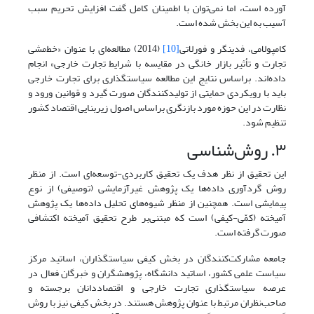
آورده است، اما نمی‌توان با اطمینان کامل گفت افزایش تحریم سبب
آسیب به این بخش شده است.
کامپولامی، فدینگر و فورلاتی
[10]
(2014) مطالعه‌ای با عنوان «خط‌مشی
تجارت و تأثیر بازار خانگی در مقایسه با شرایط تجارت خارجی» انجام
داده‌اند. براساس نتایج این مطالعه سیاستگذاری برای تجارت خارجی
باید با رویکردی حمایتی از تولیدکنندگان صورت گیرد و قوانین ورود و
نظارت در این حوزه مورد بازنگری براساس اصول زیربنایی اقتصاد کشور
تنظیم شود.
۳. روش‌شناسی
این تحقیق از نظر هدف یک تحقیق کاربردی-توسعه‌ای است. از منظر
روش گردآوری داده‌ها یک پژوهش غیرآزمایشی (توصیفی) از نوع
پیمایشی است. همچنین از منظر شیوه‌های تحلیل داده‌ها یک پژوهش
آمیخته (کمّی-کیفی) است که مبتنی‌بر طرح تحقیق آمیخته اکتشافی
صورت گرفته است.
جامعه مشارکت‌کنندگان در بخش کیفی سیاستگذاران، اساتید مرکز
سیاست علمی کشور، اساتید دانشگاه، پژوهشگران و خبرگان فعال در
عرصه سیاستگذاری تجارت خارجی و اقتصاددانان برجسته و
صاحب‌نظران مرتبط با عنوان پژوهش هستند. در بخش کیفی نیز با روش