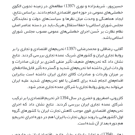
حسین‌پور، شریف‌زاده و نوری (1397) مطالعه‌ای در زمینه تدوین الگوی
خط‌مشی‌های عمومی در حوزه امور اقتصادی انجام دادند. براساس نتایج،
ایجاد هماهنگی و وحدت میان نظرها و سیاست‌های دولت و نمایندگان
مجلس شورای اسلامی با حفظ استقلال هر‌یک باید در دسته عناصر اصلی
نظام نظارت بر حُسن اجرای خط‌مشی‌های عمومی مصوب مجلس شورای
اسلامی باشد.
آقایی، رضاقلی و محمدرضایی (1397) تحریم‌های اقتصادی و تجاری را بر
روابط تجاری ایران و کشورهای شریک عمده تجاری بررسی کردند. نتایج
نشان داد که تحریم‌های ضعیف تأثیر منفی کمتری بر ارزش صادرات و
واردات ایران داشته اما تحریم‌های شدید و گسترده تأثیر قابل‌ملاحظه‌ای
بر میزان واردات و صادرات کالای تجاری ایران داشته است بنابراین
اقدام‌های انجام شده برای کاهش یا لغو تحریم‌های شدید علیه ایران
می‌تواند به رونق روابط تجاری با شرکای عمده تجاری منجر شود.
کازرونی، اصغرپور و خضری در سال 1394 اثر تحریم اقتصادی را بر ترکیب
شرکای عمده تجاری ایران بررسی کردند. نتایج نشان داد که اجرای
تحریم‌های اقتصادی قوی موجب کاهش تجارت ایران با کشورهای گروه
اول (کشورهایی با روند نزولی تجارت با ایران) هم در دوره اجرای تحریم و
هم دوره بعد از آن شده است.
زهابی (1394) به تحلیل پایداری بخش خارجی اقتصاد ایران در چارچوب