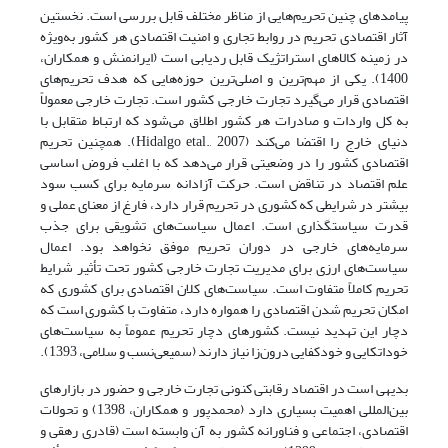
پیامدهای چنین تحریم‌هایی از مناظر مختلف قابل بررسی است. نخستین
آثار اقتصادی تحریم در روابط تجاری و امنیت اقتصادی هر کشور به‌ویژه
در زمینه کالاهای استراتژیک قابل ردیابی است (ایرانمنش و همکاران،
1400). یکی از مهم‌ترین و اصلی‌ترین حوزه‌هایی که هدف تحریم‌های
اقتصادی قرار می‌گیرد تجارت خارجی کشور است. تجارت خارجی معمولاً
به کل واردات و صادرات هر کشور اطلاق می‌شود که ارتباط متقابل با
دنیای خارج را اقتضا می‌کند (Hidalgo etal., 2007). همچنین تحریم
اقتصادی کشور را در وضعیتی قرار می‌دهد که با اغلب فروض اساسی
علم اقتصاد در تناقض است. حرکت آزادانه سرمایه برای کسب سود
بیشتر در شرایطی که کشوری در تحریم قرار دارد، فارغ از معنای عملی و
قدرت سیاستگذاری است. اعمال سیاست‌های تشویقی برای جذب
سرمایه‌های خارجی در دوران تحریم موفق نخواهد بود. اعمال
سیاست‌های ارزی برای مدیریت تجارت خارجی کشور تحت تأثیر شرایط
تحریم کاملاً متفاوت است. سیاست‌های کلان اقتصادی برای کشوری که
امکان تحریم شدن اقتصادی را همواره دارد، متفاوت با کشوری است که
دچار این تهدید نیست. کشورهای دچار تحریم عموماً به سیاست‌های
خوداتکایی و خودکفایی درون‌زا نیاز دارند (سمیعی‌نسب و سلامی، 1393).
بدیهی است در اقتصاد رقابتی کنونی تجارت خارجی و حضور در بازارهای
بین‌المللی اهمیت بسیاری دارد (محمدپور و همکاران، 1398) و تحولات
اقتصادی، اجتماعی و فناورانه کشور به آن وابسته‌ است (قادری رهقی و