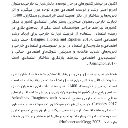
اکنون در بیشتر کشورهای در حال توسعه، بخش تجارت خارجی به‌عنوان
اهرم اصلی رشد و توسعه اقتصادی مورد توجه قرار می‌گیرد و اثر
تحریم‌ها بر ساختار آن حائز اهمیت است (ایرانمنش و همکاران، 1400).
تجارت خارجی به‌عنوان مهم‌ترین بستر تعامل اقتصادی کشور با دیگر
کشورها نیازمند طراحی هوشمندانه است .یکی از ایده‌های نظری در
زمینه اقتصاد، استفاده از ظرفیت تجارت خارجی برای ایجاد رشد
اقتصادی است .(Balaguer, Florica and Ripollés, 2015) جهت رشد
اقتصادی و مقاوم‌سازی اقتصاد در برابر خصومت‌های اقتصادی خارجی و
تحریم‌های شدید ظالمانه و همچنین شوک‌های اقتصادی جهانی و
آسیب‌پذیری اقتصادی نیازمند بازنگری ساختار اقتصادی است
(Gnangnon, 2017) .
هدف از تحریم، تحمیل برخی ضررهای اقتصادی به هدف، یا نشان دادن
خشونت اخلاقی و تلاش برای تحمیل هدف به تغییر رفتارهای نامناسب
است (ربیعی و تکروستا، 1400). تحریم‌های اقتصادی به‌عنوان تقابل
سیاسی رایج میان کشورها و همچنین ابزاری برای نیل به اهداف و ارتقای
منافع سیاست خارجی مطرح شده‌اند (Ankudinov, Ibragimov and
Lebedev, 2017). در جریان هر تحریم، کشور تحریم‌کننده نیز به‌منظور
دستیابی به اهداف مد‌نظر خود، سعی می‌کند از طریق وضع تحریم تجاری
(محدودیت صادرات و واردات و تحریم مالی) هزینه‌هایی بر کشور هدف
وارد کند .(Hufbauer and Oegg , 2003)