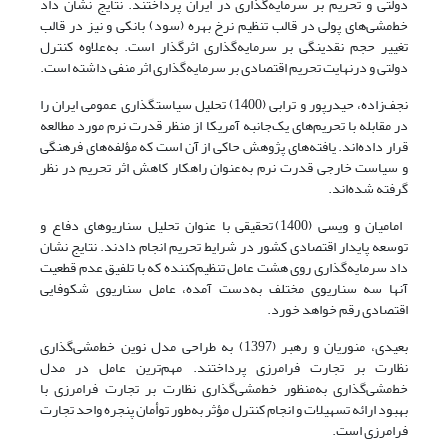
دولتی و تحریم بر سرمایه‌گذاری در ایران پرداختند. نتایج نشان داد
خط‌مشی‌های پولی در قالب تنظیم نرخ بهره (سود) بانکی و نیز در قالب
تغییر حجم نقدینگی بر سرمایه‌گذاری اثرگذار است. به‌علاوه کنترل
دولتی و درنهایت تحریم اقتصادی بر سرمایه‌گذاری اثر منفی داشته است.
نجف‌زاده، حیدرپور و ترابی (1400) تحلیل سیاستگذاری عمومی ایران را
در مقابله با تحریم‌های یک‌جانبه آمریکا از منظر قدرت نرم مورد مطالعه
قرار داده‌اند. یافته‌های پژوهش حاکی از آن است که مؤلفه‌های فرهنگی
و سیاست خارجی قدرت نرم به‌عنوان راهکار کاهش اثر تحریم در نظر
گرفته شده‌اند.
امامیان و ویسی (1400) تحقیقی با عنوان تحلیل سناریوهای دفاع و
توسعه پایدار اقتصادی کشور در شرایط تحریم انجام دادند. نتایج نشان
داد سرمایه‌گذاری روی هشت عامل تنظیم‌کننده که با تلفیق عدم قطعیت
آنها سه سناریوی مختلف به‌دست آمده، عامل سناریوی شکوفایی
اقتصادی رقم خواهد خورد.
بعیدی، منوریان و رهبر (1397) به طراحی مدل نوین خط‌مشی‌گذاری
نظارت بر تجارت فرامرزی پرداختند. مهم‌ترین عامل در مدل
خط‌مشی‌گذاری به‌منظور خط‌مشی‌گذاری نظارت بر تجارت فرامرزی با
بهبود ارائه تسهیلات و انجام کنترل مؤثر به‌طور توأمان پنجره واحد تجارت
فرامرزی است.