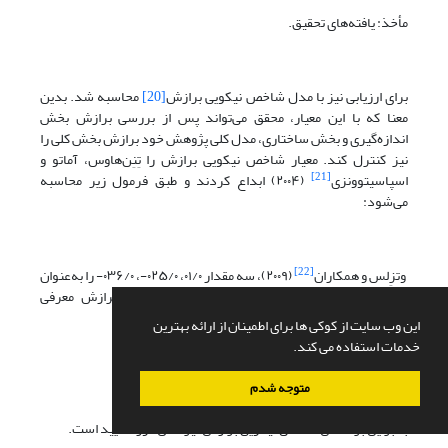
مأخذ: یافته‌های تحقیق.
برای ارزیابی نیز با مدل شاخص نیکویی برازش
[20]
محاسبه شد. بدین
معنا که با این معیار، محقق می‌تواند پس از بررسی برازش بخش
اندازه‌گیری و بخش ساختاری، مدل کلی پژوهش خود برازش بخش کلی را
نیز کنترل کند. معیار شاخص نیکویی برازش را تِنِن‌هاوس، آماتو و
[21]
اسپاسیتوونزی
(۲۰۰۴) ابداع کردند و طبق فرمول زیر محاسبه
می‌‌شود:
[22]
وتزِلس و همکاران
(۲۰۰۹)، سه مقدار ۰۱/۰، ۰۲۵/۰-، ۰۳۶/۰- را به‌عنوان
مقادیر ضعیف، متوسط و قوی برای شاخص نیکویی برازش معرفی
کرده‌اند که به این صورت محاسبه می‌شود:
این وب سایت از کوکی ها برای اطمینان از ارائه بهترین
خدمات استفاده می کند.
( ) =۰.۴۷۲
متوجه شدم
بنابراین براساس شاخص نیکویی برازش نیز مدل مورد تأیید است.