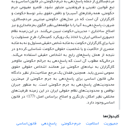
مردم‌سالاری از جمله پاسخ‌دهی به جرم حکومتی در قانون اساسی و به
تبع قوانین تقنینی و فرو‌تقنینی متبلور نشود. قلمرو مفهومی جرم
حکومتی، همه رفتارهای آسیب‌زا و ناقض حقوق بشر توسط حکومت و
کارگزاران آن است که در مدل‌های حکومتی مبتنی‌بر مردم‌سالاری،
ضرورت پاسخ‌دهی به آنها را با مؤلفه‌هایی نظیر الگوی به‌زمامداری و نیز
اصلاح ساختاری - مدیریتی حکومت تبیین می‌کنند. در این زمینه نظام
جمهوری اسلامی ایران با اتخاذ یک رویکرد کمینه‌گرا، طرح مسئولیت را
تنها برای کارگزاران حکومت به مثابه شخص حقیقی مسئول و نه به مثابه
عنصری از حاکمیت و یا شخصیت حقوقی حکومت شناسایی کرده و در
نتیجه از همان پاسخ‌های رایج به اشخاص حقیقی استفاده می‌کند.
درحالی‌که مطلوب آن است که پاسخ‌دهی به جرائم حکومتی علاوه‌بر
کارگزاران به نهادهای حکومتی نیز همانند اشخاص حقوقی حقوق
عمومی تسری یابد. همچنین فقدان یک مرجع صلاحیت‌دار نظیر دادگاه
عالی قانون اساسی برای پاسخ‌دهی به جرم حکومتی از مهمترین
محدودیت‌های پاسخ‌دهی به جرم حکومتی است. به منظور جبران
نواقص و محدودیت‌های نظام حقوقی ایران در این زمینه ظرفیت‌های
مختلفی نظیر امکان بازنگری و اصلاح براساس اصل (177) در قانون
اساسی وجود دارد.
کلیدواژه‌ها
جمهوریت
اسلامیت
جرم حکومتی
پاسخ‌دهی
قانون اساسی