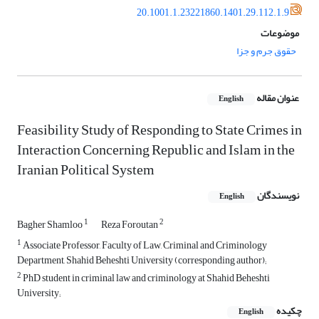
20.1001.1.23221860.1401.29.112.1.9
موضوعات
حقوق جرم و جزا
عنوان مقاله
English
Feasibility Study of Responding to State Crimes in
Interaction Concerning Republic and Islam in the
Iranian Political System
نویسندگان
English
1
2
Bagher Shamloo
Reza Foroutan
1
Associate Professor, Faculty of Law, Criminal and Criminology
Department, Shahid Beheshti University (corresponding author);
2
PhD student in criminal law and criminology at Shahid Beheshti
University;
چکیده
English