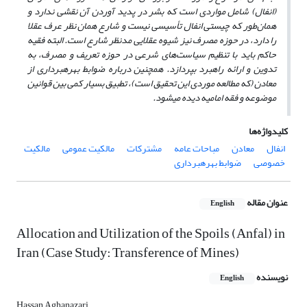
(انفال) شامل مواردی است که بشر در پدید آوردن آن نقشی ندارد و
همان‌طور که چیستی انفال تأسیسی نیست و شارع همان نظر عرف عقلا
را دارد، در حوزه مصرف نیز شیوه عقلایی مدنظر شارع است. البته فقیه
حاکم باید با تنظیم سیاست‌های شرعی در حوزه تعریف و مصرف، به
تدوین و ارائه راهبرد بپردازد. همچنین درباره ضوابط بهره‏برداری از
معادن (که مطالعه موردی این تحقیق است)، تطبیق بسیار کمی بین قوانین
موضوعه و فقه امامیه دیده می‏شود.
کلیدواژه‌ها
انفال
معادن
مباحات عامه
مشترکات
مالکیت عمومی
مالکیت
خصوصی
ضوابط بهره‏برداری
عنوان مقاله
English
Allocation and Utilization of the Spoils (Anfal) in
Iran (Case Study: Transference of Mines)
نویسنده
English
Hassan Aghanazari