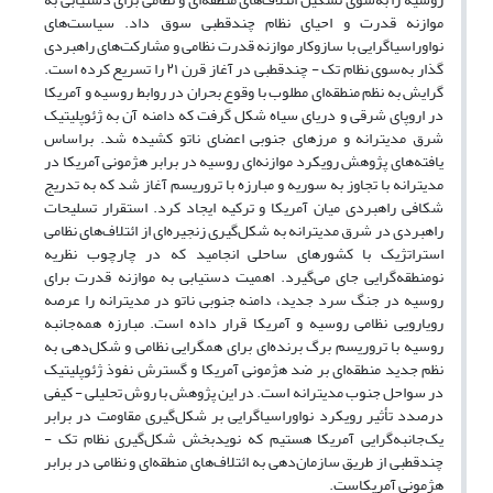
موازنه قدرت و احیای نظام چند‌قطبی سوق داد. سیاست‌های
نواوراسیاگرایی با سازوکار موازنه قدرت نظامی و مشارکت‌های راهبردی
گذار به‌سوی نظام تک - چندقطبی در آغاز قرن ۲۱ را تسریع کرده است.
گرایش به نظم منطقه‌ای مطلوب با وقوع بحران در روابط روسیه و آمریکا
در اروپای شرقی و دریای سیاه شکل گرفت که دامنه آن به ژئوپلیتیک
شرق مدیترانه و مرزهای جنوبی اعضای ناتو کشیده شد. بر‌اساس
یافته‌های پژوهش رویکرد موازنه‌ای روسیه در برابر هژمونی آمریکا در
مدیترانه با تجاوز به سوریه و مبارزه با تروریسم آغاز شد که به تدریج
شکافی راهبردی میان آمریکا و ترکیه ایجاد کرد. استقرار تسلیحات
راهبردی در شرق مدیترانه به شکل‌گیری زنجیره‌ای از ائتلاف‌های نظامی
استراتژیک با کشورهای ساحلی انجامید که در چارچوب نظریه
نومنطقه‌گرایی جای می‌گیرد. اهمیت دستیابی به موازنه قدرت برای
روسیه در جنگ سرد جدید، دامنه جنوبی ناتو در مدیترانه را عرصه
رویارویی نظامی روسیه و آمریکا قرار داده است. مبارزه همه‌جانبه
روسیه با تروریسم برگ برنده‌ای برای همگرایی نظامی و شکل‌دهی به
نظم جدید منطقه‌ای بر ضد هژمونی آمریکا و گسترش نفوذ ژئوپلیتیک
در سواحل جنوب مدیترانه است. در این پژوهش با روش تحلیلی - کیفی
در‌صدد تأثیر رویکرد نواوراسیاگرایی بر شکل‌گیری مقاومت در برابر
یک‌جانبه‌گرایی آمریکا هستیم که نوید‌بخش شکل‌گیری نظام تک -
چندقطبی از طریق سازمان‌دهی به ائتلاف‌های منطقه‌ای و نظامی در برابر
هژمونی آمریکاست.