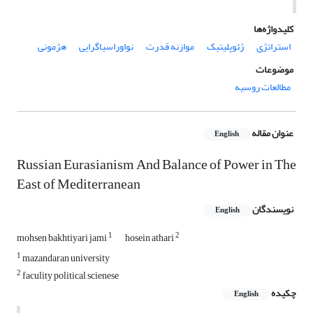
کلیدواژه‌ها
استراتژی
ژئوپلیتیک
موازنه قدرت
نواوراسیاگرایی
هژمونی
موضوعات
مطالعات روسیه
عنوان مقاله
English
Russian Eurasianism And Balance of Power in The
East of Mediterranean
نویسندگان
English
1
2
mohsen bakhtiyari jami
hosein athari
1
mazandaran university
2
faculity political scienese
چکیده
English