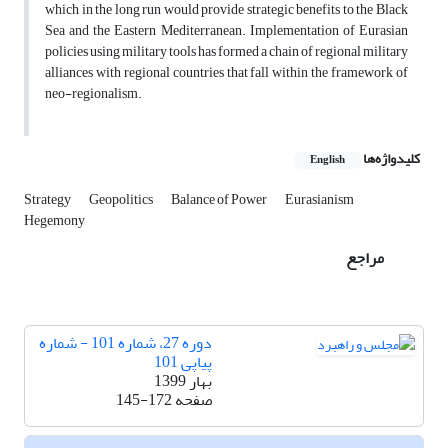
which in the long run would provide strategic benefits to the Black
Sea and the Eastern Mediterranean. Implementation of Eurasian
policies using military tools has formed a chain of regional military
alliances with regional countries that fall within the framework of
neo-regionalism.
کلیدواژه‌ها
English
Strategy
Geopolitics
Balance of Power
Eurasianism
Hegemony
مراجع
دوره 27، شماره 101 - شماره
پیاپی 101
بهار 1399
صفحه
145-172