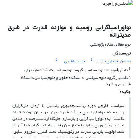
نواوراسیاگرایی روسیه و موازنه قدرت در شرق
مدیترانه
نوع مقاله : مقاله پژوهشی
نویسندگان
2
1
محسن بختیاری جامی
حسین اطهری
1
دانش‌آموخته علوم سیاسی، گروه علوم سیاسی دانشگاه مازندران
2
دانشیار گروه علوم سیاسی، دانشکده حقوق و علوم سیاسی دانشگاه
فردوسی مشهد
چکیده
سیاست خارجی دوره ریاست‌جمهوری یلتسین با آرمان ملی‌گرایان
روسیه که خواهان احیای جایگاه قدرت برتر در جهان بودند تضاد
داشت. ایده نواوراسیاگرایی و بازسازی جایگاه از‌دست‌رفته در مناطق
تحت نفوذ شوروی سابق باعث از بین رفتن روابط همگرایانه با آمریکا
شد. اولویت بازیابی قدرت در ژئوپلیتیک تحت کنترل شوروی سابق،
روسیه را به‌سوی تشکیل ائتلاف‌های منطقه‌ای و نظامی برای دستیابی به