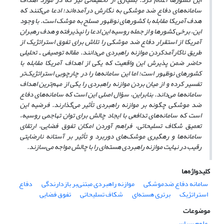
سامانه‌های دفاع ضد موشکی به نگارش درآمده‌اند؛ ادعا می‌‌کنند که
هدف آمریکا مقابله با کشورهای نوظهور مسلح به موشک است. با وجود
این، برخی کشورها و از جمله روسیه این ادعا را نپذیرفته و هدف رهبران
آمریکا از استقرار دفاع ضد موشکی را تلاش برای تفوق استراتژیک از
طریق ناکارآمدکردن موازنه راهبردی می‌‌دانند. مقاله توصیفی ـ تحلیلی
حاضر ضمن پذیرش این واقعیت که یکی از اهداف آمریکا مقابله با
کشورهای نوظهور است؛ اما این سامانه‌ها را در چارچوبی استراتژیک‌تر
تفسیر کرده و از میان بردن موازنه راهبردی را یکی از مهم‌ترین اهداف
سامانه‌ها می‌‌داند. بنابراین، سؤال اصلی این است که سامانه‌های دفاع
ضد موشکی چگونه بر موازنه راهبردی تأثیر می‌‌گذارند. فرضیه این
است که سامانه‌های تدافعی با ایجاد چالش برای توان تهاجمی‌ روسیه،
تعمیق شکاف تسلیحاتی، فراهم آوردن امکان تفوق فضایی، ارتقای
سامانه‌ها و رهگیری
موشک‌های دوربرد و تأثیر بر آستانه نارضایتی
رقیب در نهایت موازنه راهبردی هسته‌ای را با چالش مواجه می‌‌سازند.
کلیدواژه‌ها
سامانه دفاع ضدموشکی
موازنه راهبردی مبتنی‌بر بازدارندگی
دفاع
استراتژیک
برتری هسته‌ای
شکاف تسلیحاتی
تفوق فضایی
موضوعات
علوم سیاسی