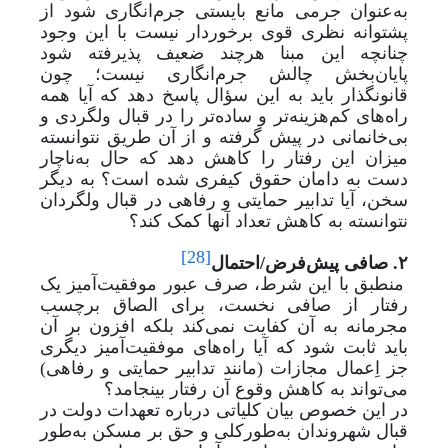
به
عنوان جرمی مانع بایستی جرم‌انگاری شود از
پشتوانه نظری قوی برخوردار نیست با این وجود
چنانچه این مبنا هرچند ضعیف پذیرفته شود
پایان‌بخش چالش جرم‌انگاری نیست؛ چون
قانونگذار باید به این سؤال پاسخ دهد که آیا همه
راه‌های کم‌هزینه‌تر و ساده‌تر را در قبال ولگردی و
بی‌خانمانی در پیش گرفته و از آن طریق نتوانسته
میزان این رفتار را کاهش دهد که حال به
ناچار
دست به دامان حقوق کیفری شده است؟ به دیگر
سخن، آیا تدابیر حمایتی و رفاهی در قبال ولگردان
نتوانسته به کاهش تعداد آنها کمک کند؟
[28]
۲. صافی پیش‌فرض‌/‌احتمال
منطبق با این شرط، صرف عبور موفقیت‌آمیز یک
رفتار از صافی نخست، برای الصاق برچسب
مجرمانه به آن کفایت نمی‌کند بلکه افزون بر آن
باید ثابت شود که آیا راه‌های موفقیت‌آمیز دیگری
جز اِعمال مجازات (مانند تدابیر حمایتی و رفاهی)
می‌تواند به کاهش وقوع آن رفتار بینجامد؟
در این خصوص بیان کلیاتی درباره تعهدات دولت در
قبال شهروندان به
طور‌کلی و حق بر مسکن به
طور