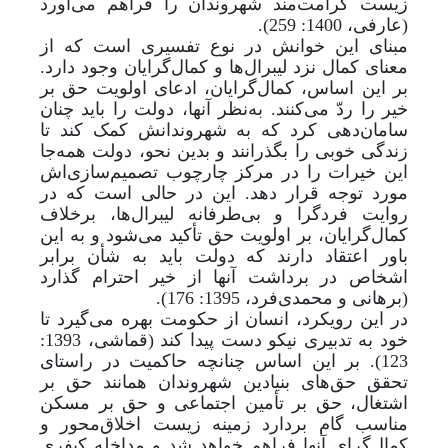
زیست کرامت‌مند شهروندان را فراهم می‌آورد
(عارفی، 1400: 259).
مبنای این خوانش در نوع تفسیری است که از
معنای کمال نزد لیبرال‌ها و کمال‌گرایان وجود دارد.
بر این اساس، کمال‌گرایان، ادعای اولویت حق بر
خیر را ردّ می‌کنند. به‌نظر آنها، دولت را باید چنان
سامان‌دهی کرد که به شهروندانش کمک کند تا
زندگی خوبی را بگذرانند و بدین نحو، دولت همه
جا
این خیرات را در مرکز چارچوب تصمیم‌سازی‌اش
مورد توجه قرار دهد. این در حالی است که در
روایت فردگرا و بی‌طرفانه‌ لیبرال‌ها، برخلاف
کمال‌گرایان، بر اولویت حق تأکید می‌شود و به این
باور اعتقاد دارند که دولت باید به شأن برابر
اشخاص در برداشت آنها از خیر احترام گذارد
(برهانی و محمدی‌فرد، 1395: 176).
در این رویکرد، انسان از حکومت بهره می‌گیرد تا
خود به تدبیری نیکو دست پیدا کند (قماشی، 1393:
123). بر این اساس چنانچه حاکمیت در راستای
تحقق حق‌های بنیادین شهروندان همانند حق بر
اشتغال، حق بر تأمین اجتماعی و حق بر مسکن
مناسب گام بردارد زمینه زیست اخلاق‌محور و
کمال‌گرای آنها فراهم خواهد شد و مداخله کیفری