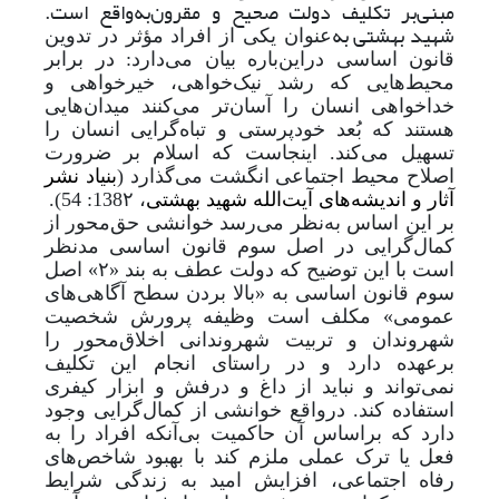
مبنی‌بر تکلیف دولت صحیح و مقرون‌به‌واقع است.
شهید بهشتی به
عنوان یکی از افراد مؤثر در تدوین
قانون اساسی در‌این‌باره بیان می‌دارد: در برابر
محیط‌هایی که رشد نیک‌خواهی، خیرخواهی و
خداخواهی انسان را آسان‌تر می‌کنند میدان‌هایی
هستند که بُعد خودپرستی و تباه‌گرایی انسان را
تسهیل می‌کند. اینجاست که اسلام بر ضرورت
اصلاح محیط اجتماعی انگشت می‌گذارد (
بنیاد نشر
آثار و اندیشه‌های ‌آیت‌الله ‌شهید بهشتی
، 138۲: 54).
بر این اساس به‌نظر می‌رسد خوانشی حق‌محور از
کمال‌گرایی در اصل سوم قانون اساسی مدنظر
است با این توضیح که دولت عطف به بند «۲» اصل
سوم قانون اساسی به «بالا بردن سطح آگاهی‌های
عمومی» مکلف است وظیفه پرورش شخصیت
شهروندان و تربیت شهروندانی اخلاق‌محور را
برعهده دارد و در راستای انجام این تکلیف
نمی‌تواند و نباید از داغ و درفش و ابزار کیفری
استفاده کند. درواقع خوانشی از کمال‌گرایی وجود
دارد که براساس آن حاکمیت بی‌آنکه افراد را به
فعل یا ترک عملی ملزم کند با بهبود شاخص‌های
رفاه اجتماعی، افزایش امید به زندگی شرایط