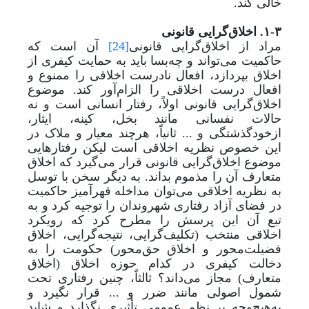
خالی کند.
۱-۳. اخلاق‌گرایی قانونی
مراد از اخلاق‌گرایی قانونی
[24]
آن است که
حاکمیت می‌تواند و چه
بسا باید به حمایت کیفری از
اخلاق بپردازد، افعال نادرست اخلاقی را ممنوع و
افعال درست اخلاقی را الزام‌آور کند. موضوع
اخلاق‌گرایی قانونی اولاً، رفتار انسانی است و نه
حالات نفسانی مانند بخل، کینه، ایثار،
ازخودگذشتگی و ... ثانیاً، هرچند معیار و ملاک در
این خصوص نظریه اخلاقی است لیکن رفتارهایی
موضوع اخلاق‌گرایی قانونی قرار می‌گیرد که اخلاق
متعارف آن را مذموم بداند. به دیگر سخن با توسل
به نظریه اخلاقی می‌توان مداخله قهرآمیز حاکمیت
در فضای آزاد رفتاری شهروندان را توجیه کرد و به
تبع آن این پرسش را مطرح کرد که رویکرد
اخلاقی منتخب (تکلیف‌گرایی، نتیجه‌گرایی، اخلاق
فضیلت‌محور و اخلاق حق‌محور) حکومت را به
دخالت کیفری در کدام حوزه اخلاق (اخلاق
متعارف) مجاز می‌داند؟ ثالثاً، چنین رفتاری تحت
شمول اصولی مانند ضرر و ... قرار نگیرد و
به‌هیچ‌وجه بر نظم عمومی تأثیری نگذارد و شاید