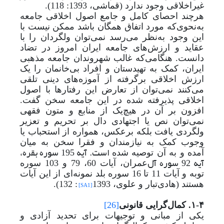
غیراخلاقی وجود ندارد (قماشی، 1393: 118).
هرچند احصای کامل و جامع اصول اخلاقی جامعه
به‌نحوی‌که مورد اتفاق همگان باشد ممکن نیست با
این وجود به‌نظر می‌رسد نمی‌توان ولگردان را با
عقاید و ارزش‌های جامعه ایران امروز در تضاد
دانست. هنگامی‌که غالب شهروندان جامعه‌ مذهبی
ایران، کمک به تهیدستان و افراد بی‌خانمان را یک
ارزش اخلاقی برگرفته از آموزه‌های دینی تلقی
می‌کنند نمی‌توان از تعارض این رفتارها با اصول
اخلاقی پذیرفته شده در این جامعه سخن گفت.
افزون بر آن در هیچ‌یک از منابع و متون فقهی
نمی‌توان نص یا اجتهادی دال بر تحریم و تعزیر
ولگردی یافت بلکه برعکس، همواره از استحباب یا
وجوب کمک به نیازمندان و فقرا سخن به میان
است. آیه 195 سوره بقره،
آمده و به آن توصیه شده
آیه 92 سوره آل
عمران، آیات 60، 79 و 103 سوره
توبه و آیات 11 تا 16 سوره بلد نمونه‌ای از این آیات
1393
هستند (هادی
تبار و علوی،
: 132
(
.
[SA1]
۱-۴. کمال‌گرایی قانونی
[26]
یکی از مبانی و توجیهات برای تحدید آزادی و