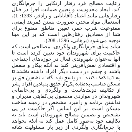
رعایت مصالح فرد رفتار ارتکابی را جرم‌انگاری
کند. ایجاد محدودیت و تعیین ضمانت اجرا در قبال
رفتارهایی مانند اعتیاد (آقابابایی و زادفر، 1393: 1)،
استعمال مواد مخدر، ضرورت بستن کمربند ایمنی،
ممنوعیت شرب خمر، تعیین مناطق ممنوع برای
شنا از مصادیق رفتارهایی است که بر این مبنا
توجیه می‌شود (برهانی، 1396: 208).
شاید مبنای جرم‌انگاری ولگردی، مصالحی است که
حاکمیت برای شهروندان خود تعیین کرده است تا
آنها به
عنوان شهروندی فعال در حوزه‌های اجتماعی
و اقتصادی نقش‌آفرینی کنند نه آنکه بیکار و منفعل
باشند تا
باشند و چشم در دست دیگر افراد داشته
به آنها کمک کنند. در پاسخ باید گفت، تضمین حق بر
مسکن مناسب به‌مثابه یکی از حقوق بنیادین افراد بشر
از تکالیف دولت
هاست و ولگردی و بی‌خانمانی
شهروندان در مواردی محصول بی‌کفایتی مدیران و
نداشتن برنامه و راهبرد مشخص در زمینه ساخت
مسکن است. بر این اساس اگر حاکمیت در پی
تشخیص و تضمین مصالح شهروندان است باید به
تکالیف خود به
طور کامل عمل کند نه آنکه بخواهد
با جرم‌انگاری ولگردی از زیر بار مسئولیت شانه