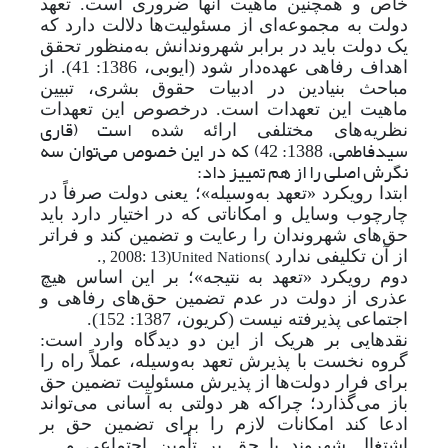
خاص و همچنین ماهیت آنها ضروری است. تعهد
دولت به مجموعه‌ای از مسئولیت‌ها دلالت دارد که
یک دولت باید در برابر شهروندانش به
منظور تحقق
اهداف رفاهی عهده‌دار شود (ایوبی، 1386: 41). از
مباحث بنیادین در ادبیات حقوق بشری، تبیین
ماهیت این تعهدات است. درخصوص این تعهدات
است (قاری
نظریه‌های مختلفی ارائه شده
سیدفاطمی، 1388: 42) که در این خصوص می‌توان سه
نگرش اصلی را از هم تمییز داد:
ابتدا رویکرد «تعهد به
وسیله»؛ یعنی دولت صرفاً در
چارچوب وسایل و امکاناتی که در اختیار دارد باید
حق‌های شهروندان را رعایت و تضمین کند و فراتر
از آن تکلیفی ندارد
.
, 2008: 13)
United Nations
(
دوم رویکرد «تعهد به نتیجه»؛ بر این اساس هیچ
عذری از دولت در عدم تضمین حق‌های رفاهی و
اجتماعی پذیرفته نیست (کریون، 1387: 152).
نقدهایی بر هریک از این دو دیدگاه وارد است:
گروه نخست با پذیرش تعهد به
وسیله، عملاً راه را
برای فرار دولت‌ها از پذیرش مسئولیت تضمین حق
باز می‌گذارد؛ چراکه هر دولتی به
آسانی می‌تواند
ادعا کند امکانات لازم را برای تضمین حق بر
اشتغال شهروند یا حق بر تأمین اجتماعی و ...