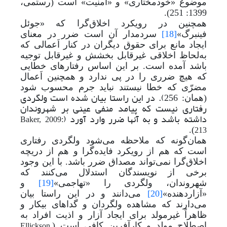
موضوع «خودمختاری» و «امنیت» است (رستمی،
1399: 251).
همچنین در رویکرد اخلاق‌گرا که «جوئل
فینبرگ»
[18]
سردمدار آن است ضرر در معنای
ایجاد مانع برای حقوق دیگران در کنار اَعمالی که
به
لحاظ اخلاقی غیرقابل بخشش و غیرقابل توجیه
باشد آمده است. بر این اساس رفتارهای خطایی
که هیچ ضرری را در پی ندارد و همچنین اَعمال
مضرّی که خطا نیستند نباید جرم محسوب شود
256). در این راستا بیان شده است ولگردی
(همان
:
رفتاری نیست که پیامد منفی عینی بر شهروندان
داشته
باشد و به آنها ضرر وارد آورد (
Baker, 2009:
).
213
همان‌گونه که ملاحظه می‌‌شود ولگردی رفتاری
است که هم از رویکرد فایده‌گرا و هم از دریچه
اخلاق‌گرا نمی‌تواند مصداق ضرر باشد. با این وجود
برخی از نویسندگان استدلال می‌کنند که
شهروندان، ولگردی را «تهاجمی»
[19]
و
«آزاردهنده»
[20]
می‌دانند و در این راستا بیان
می‌دارند که مشاهده ولگردان و گداهای بیکار و
ظاهراً غیرمولد برای ایجاد آزار و اذیت افراد به
اصطلاح مولد و کارآفرین کافی است (
Ellickson,