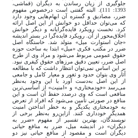
جلوگیری از زیان رساندن به دیگران (قماشی،
1393: 111). البته گفتنی است درخصوص مفهوم
ضرر، مصادیق و گستره آن ابهام‌هایی وجود دارد
که می‌توان حداقل دو خوانش از این اصل ارائه
کرد. نخست رویکرد فایده‌گرایانه و دیگر خوانش
اخلاق‌محور از آن. رویکرد فایده‌گرا در بستر اندیشه
«جان استوارت میل» متولد شد. خاستگاه اصل
ضرر در مکتب فکری «میل» ابتدا به ساحت حوزه
حقوق عمومی مربوط می‌شود و مراد وی از طرح
اصل ضرر، تعیین دقیق مرزهای حقوق کیفری نبود.
بر این اساس نمی‌توان انتظار داشت که با مطالعه
آثار وی بتوان حدود و ثغور و معیار کامل و جامعی
از این اصل به
دست آورد با این وجود به‌نظر
می‌رسد «خودمختاری» و «امنیت» از اساسی‌ترین
منافعی است که وی درصدد حفظ آن است و این
منافع در صورتی تأمین می‌شود که افراد از تعرض
به خودمختاری یکدیگر و به خطر انداختن امنیت
همدیگر خودداری کنند. ازاین‌رو به‌نظر برخی از
نویسندگان، بهترین تفسیر از مفهوم «ضرر به
دیگران» در اندیشه میل، ضرر به منافع حیاتی
دیگران است و مقصود از منافع حیاتی نیز دو