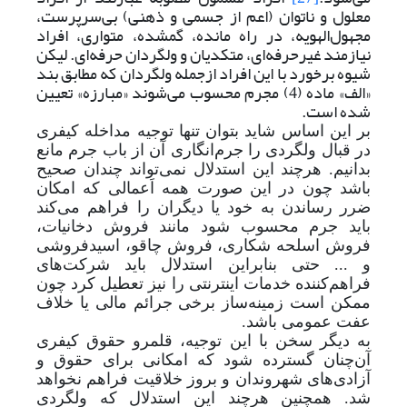
معلول و ناتوان (اعم از جسمی و ذهنی) بی‌سرپرست،
مجهول‌الهویه، در راه مانده، گمشده، متواری، افراد
نیازمند غیرحرفه‌ای، متکدیان و ولگردان حرفه‌ای. لیکن
شیوه برخورد با این افراد ازجمله ولگردان که مطابق بند
«الف» ماده (4) مجرم محسوب می‌شوند «مبارزه» تعیین
شده است.
بر این اساس شاید بتوان تنها توجیه مداخله کیفری
در قبال ولگردی را جرم‌انگاری آن از باب جرم مانع
بدانیم. هرچند این استدلال نمی‌تواند چندان صحیح
باشد چون در این صورت همه اَعمالی که امکان
ضرر رساندن به خود یا دیگران را فراهم می‌کند
باید جرم محسوب شود مانند فروش دخانیات،
فروش اسلحه شکاری، فروش چاقو، اسیدفروشی
و ... حتی بنا‌بر‌این استدلال باید شرکت‌های
فراهم‌کننده خدمات اینترنتی را نیز تعطیل کرد چون
ممکن است زمینه‌ساز برخی جرائم مالی یا خلاف
عفت عمومی باشد.
به دیگر سخن با این توجیه، قلمرو حقوق کیفری
آن
چنان گسترده شود که امکانی برای حقوق و
آزادی‌های شهروندان و بروز خلاقیت فراهم نخواهد
شد. همچنین هرچند این استدلال که ولگردی