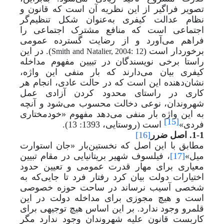
تصویر فراگیر از این نظریه آن است که قانون و
نظام عدالت کیفری به
عنوان شکل تنظیم‌گر
اجتماعی است که منافع مشترک اجتماعی را
فراهم می‌آورد و از رضایت گسترده عمومی
برخوردار است (
). در این
Smith and Natalier, 2004: 12
راستا برخی نویسندگان در تبیین مفهوم مداخله
کیفری بیان می‌دارند که بار منفی این واژه،
نشان‌دهنده این است که در حالت عادی، انجام هر
کاری در راستای محدود کردن آزادی عمل
شهروندان، نوعی دخالت محسوب می‌شود و آنچه
به این واژه بار منفی می‌دهد مفهوم «خودمختاری
[15]
فردی»
است (روستایی، 1393: 13).
1-1. اصل ضرر
[16]
مطابق با این اصل که نخستین
بار «جان استوارت
میل»
[17]
، فیلسوف شهیر بریتانیایی در مقام تبیین
معیاری برای مهار قدرت عمومی و تعیین حدود
اختیارات دولت بیان کرد رفتار فرد تا جایی‌که به
شخصی آسیب نرساند در ساحت حوزه خصوصی
است و هیچ مجوزی برای مداخله دولت در این
قلمرو وجود ندارد. بر این اساس هیچ توجیهی برای
کاربست قانون علیه شهروندان وجود ندارد مگر