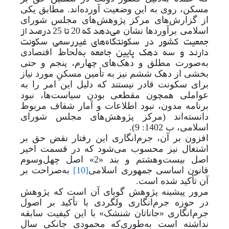
مسکن، روی به این وضعیت آورده‌اند. مطابق یکی
از گزارش‌های مرکز پژوهش‌های مجلس شورای
می‌دهد که 20 تا 25 درصد از
اسلامی برآوردها نشان
جمعیت کشور در سکونتگاه‌های غیررسمی سکونت
دارند و سه دهک پایین جامعه به
لحاظ اقتصادی
به
صورت مطلق و دهک‌های چهارم، پنجم و حتی
بخشی از دهک ششم نیز به تأمین مسکنِ مورد نیاز
برای سکونت قادر نیستند که دلیل این امر را به
عواملی همچون مقطعی بودن سیاست‌ها، نبود
برنامه مدون، نبود اطلاعات و آمار شفاف مربوط
دانسته‌اند (مرکز پژوهش‌های مجلس شورای
اسلامی، ب 1402: 9).
افزون بر آن، جرم‌انگاری این رفتار نقض حق بر
اشتغال نیز محسوب می‌شود که در قسمت اخیر
اصل بیست‌و‌هشتم و بند «2» اصل چهل‌و‌سوم
قانون اساسی جمهوری اسلامی
[10]
به‌صراحت بر
آن تأکید شده است.
مرور پیشینه پژوهش گویای آن است که پژوهش
در حوزه جرم‌انگاری ولگردی با تأکید بر اصول
جرم‌انگاری «جاناتان شنشک» با این کیفیت سابقه
نداشته است به‌طوری‌که محمودی جانکی سال