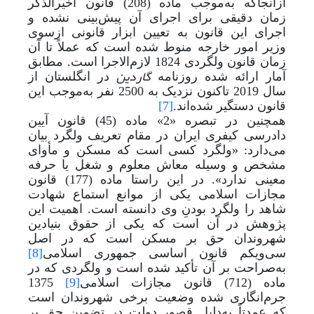
ازآنجاکه به
موجب ماده (208) قانون اخیرالذکر
زمان دقیقی برای اجرای آن پیش‌بینی نشده و
اجرای این قانون به تعیین ابزار قانونی ازسوی
وزیر امور خارجه منوط شده است که عملاً تا آن
زمان قانون ولگردی 1824 لازم‌الاجرا است. مطابق
گاردین
آمار ارائه شده روزنامه
در انگلستان از
سال 2019 تاکنون نزدیک به 2500 نفر به
موجب این
قانون دستگیر شده‌اند.
[7]
همچنین در تبصره «2» ماده (45) قانون آیین
دادرسی کیفری ایران در مقام تعریف ولگرد بیان
می‌دارد: «ولگرد کسی است که مسکن و مأوای
مشخص و وسیله معاش معلوم و شغل یا حرفه
معینی ندارد». در این راستا ماده (177) قانون
مجازات اسلامی یکی از موانع استماع شهادت
شاهد را ولگرد بودنِ وی دانسته است. اهمیت این
پژوهش در آن است که یکی از حقوق بنیادین
شهروندان حق بر مسکن است که در اصل
سی‌و‌یکم قانون اساسی جمهوری اسلامی
[8]
به‌صراحت بر آن تأکید شده است و ولگردی که در
ماده (712) قانون مجازات اسلامی
[9]
1375
جرم‌انگاری شده وضعیت برخی شهروندان است
که عمدتاً به
دلیل قصور دولت در تضمین حق بر