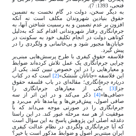
فتحی، 1393: 7).
به دیگر سخن، دولت در گام نخست به تضمین
حقوق بنیادین شهروندان مکلف است نه آنکه
افزون بر عدم تضمین و به رسمیت شناختن آنها، به
جرم‌انگاری رفتار شهروندانی اقدام کند که به
‌دلیل
کوتاهی دولت در انجام تکلیف خود به سکونت در
خیابان‌ها مجبور شود و بی‌خانمانی و ولگردی را در
پیش گیرد.
فلاسفه حقوق کیفری با طرح پرسش‌هایی مبنی‌بر
چرایی جرم‌انگاری یک عمل تلاش کرده‌اند ضوابط
و معیارهایی را در این خصوص تبیین کنند. یکی از
این فلاسفه «جاناتان شُنشک»
[2]
است که در کتاب
درباره جرم
انگاری
؛ مقاله
ای در باب فلسفه حقوق
جزا
[3]
یکی از معیارهای جرم‌انگاری را
«صافی
ها»
[4]
ذکر می‌کند و در این اثر از سه
صافی اصول، پیش‌فرض‌ها و پیامدها نام می‌برد و
جرم‌انگاری را در صورتی موجه می‌داند که با
موفقیت از هر سه مرحله عبور کند. در این راستا
دغدغه اصلی این پژوهش پاسخ به این سؤال است
که آیا جرم‌انگاری ولگردی در نظام عدالت کیفری
ایران مبتنی‌بر اصول و ضوابط مذکور است یا خیر؟