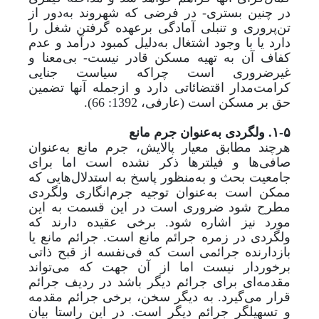
در چنین بستری- در فرضی که شهروند به
دور از
تن‌پروری و تنبلی آمادگی برعهده گرفتن شغل را
دارد یا با وجود اشتغال به
دلیل کمبود درآمد و عدم
کفاف آن به تهیه مسکن قادر نیست- بی‌معنا و
غیرضروری است چراکه سیاست جنایی
کرامت‌مدار اقتضائاتی دارد و ازجمله آنها تضمین
حق بر مسکن است (عارفی، 1392: 66).
۱-۵. ولگردی به
عنوان جرم مانع
هرچند مطابق معیار پالایش، جرم مانع به
عنوان
صافی‌ها و فیلترها ذکر نشده است اما برای
جامعیت بحث و به
منظور پاسخ به استدلال‌هایی که
ممکن است به
عنوان توجیه جرم‌انگاری ولگردی
مطرح شود ضروری است در این قسمت به این
مورد نیز اشاره شود. برخی عقیده دارند که
ولگردی در زمره جرائم مانع است. جرائم مانع یا
بازدارنده جرائمی است که فی‌نفسه از قبح ذاتی
برخوردار نیست اما از آن جهت که می‌تواند
مقدمه‌ای برای جرائم دیگر باشد در ردیف جرائم
قرار می‌گیرد. به دیگر سخن، برخی جرائم مقدمه
و تسهیلگر جرائم دیگر است. در این راستا بیان