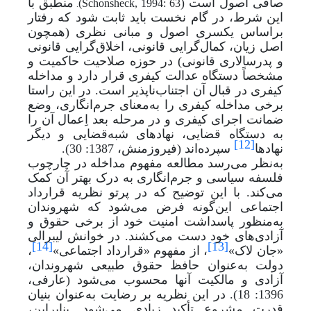
صافی اصول است (
منطبق با
(Schonsheck, 1994: 63
.
این شرط، در گام نخست باید ثابت شود که رفتار
براساس یکسری اصول و مبانی نظری (همچون
اصل زیان، کمال‌گرایی قانونی، اخلاق‌گرایی قانونی
و پدرسالاری قانونی) در حوزه صلاحیت حاکمیت و
مشخصاً دستگاه عدالت کیفری قرار دارد و مداخله
کیفری در قبال آن اجتناب‌ناپذیر است. در این راستا
برخی مداخله کیفری را به
معنای جرم‌انگاری، وضع
ضمانت اجرای کیفری و در مرحله بعد اِعمال آن را
به دستگاه قضایی، نهادهای شبه‌قضایی و دیگر
[12]
نهادها
سپرده‌اند (فیروزمنش، 1387: 30).
به‌نظر می‌رسد مطالعه مفهوم مداخله در چارچوب
فلسفه سیاسی و جرم‌انگاری به درک بهتر آن کمک
می‌کند. با این توضیح که در پرتو نظریه قرارداد
اجتماعی این‌گونه فرض می‌شود که شهروندان
به
منظور پاسداشت امنیت خود از برخی حقوق و
آزادی‌های خود دست می‌کشند. در خوانش لیبرالی
[14]
[13]
«جان لاک»
، از مفهوم «قرارداد اجتماعی»
،
دولت به
عنوان حافظ حقوق طبیعی شهروندان،
آزادی و مالکیت آنها محسوب می‌شود (عارفی،
1396: 18). در این نظریه بر رضایت به
عنوان بنیان
قدرت مشروع تأکید زیادی می‌شود. بنابراین،