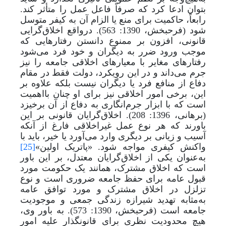
بتوان ادعا کرد که صرفاً فاعل عمل را متأثر کند.
رابعاً، حاکمیت برای منع یا الزام آن به کیفر متوسل
شود (فرحبخش، 1390: 563). در‌واقع اخلاق‌گرایی
قانونی، افزون بر ممنوع دانستن رفتارهایی که
موجب ورود ضرر به دیگران و خود فرد می‌شود
رفتارهای مغایر با معیارهای اخلاقی جامعه را نیز
جرم می‌داند و در این رویکرد، دولت فقط در مقام
دفاع از منافع فرد یا دیگران نیست بلکه علاوه بر
این، برخی امور اخلاقی نیز برای او چنان بااهمیت
است که با ابزار جرم‌انگاری به دفاع از آن برخیزد
(برهانی، 1396: 208). اخلاق‌گرایان قانونی بر این
باورند که هر نوع عمل غیراخلاقی فارغ از آنکه
آسیب و زیانی بر دیگری وارد می‌آورد یا خیر، باید با
واکنش کیفری مواجه شود. «پاتریک اولین»
[25]
به
عنوان یکی از اخلاق‌گرایان معتدل، بر این باور
است که اخلاق مشترک، همانند یک حکومت مورد
قبول عامه برای حفظ جامعه ضروری است و نوع
تزلزل در اخلاق مشترک و مورد توافق عامه
به‌مثابه تهدید شیرازه زندگی جمعی و موجودیت
جامعه است (فرحبخش، 1390: 573). به باور وی،
هیچ محدودیت نظری برای قانونگذار علیه امور