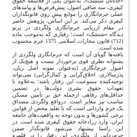
«جاناتان شُنشک»، به
عنوان یکی از فلاسفه حقوق
کیفری، سه صافی اصول، پیش‌فرض‌ها و پیامدهای
عملی جرم‌انگاری را موانع پیشِ روی قانونگذاران
کیفری ذکر می‌کند. بر این اساس، پژوهش حاضر
در مقام ارزیابی جرم‌انگاری ولگردی در پرتو
دیدگاه «شنشک» است؛ رفتاری که به
موجب ماده
(712) قانون مجازات اسلامی 1375 جرم محسوب
شده است.
یافته‌ها گویای آن است که جرم‌انگاری ولگردی از
پشتوانه نظری قوی برخوردار نیست و هیچ‌یک از
اصول جرم‌انگاری (به‌عنوان نمونه اصل زیان،
پدرسالاری، اخلاق‌گرایی و کمال‌گرایی) نمی‌تواند
توجیه‌کننده ممنوعیت این رفتار باشد؛ به
علاوه با
تعهدات حقوق بشری دولت‌ها در تضمین
حداقل‌های رفاهی ازجمله حق بر تأمین مسکن
مناسب نیز مغایر است. درواقع ولگردی مصداق
یک جرم وارداتی است که با تقلید محض از قوانین
برخی کشورها و بدون توجه به واقعیت‌های جامعه
ایران، وارد زرادخانه حقوق کیفری شده است. در
این راستا پیشنهاد می‌شود قانونگذار ضمن
جرم‌زدایی از ولگردی، این رفتار را در قلمرو