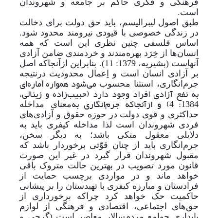
فرهنگی و فکری حاکم بر جامعه و شهروندان
است.
طبق اصول لیبرالیسم، باید حق دولت برای دخالت
در زندگی خصوصی با قیودی نیرومند محدود شود.
اساس فلسفی چنین نظری این است که همه
انسان‌ها از خِرَد بهره‌مندند و خردمندی ضامن آزادی
آنهاست (بشیریه، 1379: 11). بنابراین ازآنجاکه اصل
بر آزادی انسان است و اِعمال محدودیت درنتیجه
می‌شود همواره اَماره‌ای
جرم‌انگاری، استثنا محسوب
به نفع آزادی افراد وجود دارد (حبیب‌زاده و زینالی،
1384: 4) و ازآنجاکه جرم‌انگاری به
معنای مداخله
حداکثری و قوی دولت در حوزه حقوق و آزادی‌های
فردی شهروندان است لذا مداخله کیفری باید به
دلایلی معقول متکی باشد؛ به دیگر سخن،
جرم‌انگاری باید از چنان قوّتی برخوردار باشد که
مقبول شهروندان قرار گیرد در غیر این صورت
قانون مورد تصویب در بهترین حالت متروک باقی
خواهد ماند و در مواردی برچسب حمایت از
فرادستان و مبارزه کیفری با تهیدستان را بر پیشانی
حاکمیت حک خواهد کرد چراکه برخورداری از
حق‌های اجتماعی، اقتصادی و فرهنگی از لوازم
پایداری جوامع مردم‌سالار معاصر است (گرجی و