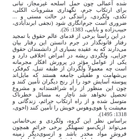
شده اَعمالی چون حمل اسلحه غیرمجاز، تبانی
برای ارتکاب جرم، نگهداری مشروبات الکلی،
تکدی، ولگردی، رانندگی در حالت مستی و ...
ضروری است جرم‌انگاری شود (نجفی ابرندآبادی،
حبیب‌زاده و بابایی، 1383: 26).
در این راستا برخی از قدمای عالم حقوق با تمجید
رفتار قانونگذار در جرم دانستن این رفتار بیان
می‌دارند که به عقیده بسیاری از دانشمندان حقوق
جزایی، ولگردی ریشه در امراض اخلاقی دارد و
یکی از عوامل مؤثر در پرورش افکار مجرمانه
است چه معمولاً ولگردان از طبقه تنبل، کم‌فکر،
بی‌شهامت و طفیلی جامعه هستند که مایل‌اند
پیوسته آسایش خود را از رنج دیگران تأمین کنند و
چون این منظور از راه شرافتمندانه و مشروع
تحصیل نخواهد شد ناچار به مسائل خطرناک
متوسل شده و از راه ارتکاب جرائم، زندگانی و
معیشت یا هوی‌و‌هوس خویش را تأمین کنند (اخوی،
1318: 1495).
براساس نظر این گروه، ولگردی و بی‌خانمانی
می‌تواند ازیک‌سو تسهیلگر برخی جرائم همچون
فروش مواد مخدر باشد و از‌سوی‌دیگر زمینه‌