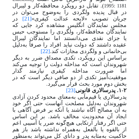
). تقابل دو رویکرد محافظه‌کار و لیبرال
1995: 1181
در قبال پدیده ولگردی را به‌وضوح می‌توان در
جریان تصویب «لایحه عدالت کیفری»
[21]
در
مجلس نمایندگان انگلیس مشاهده کرد جایی که
نمایندگان محافظه‌کار، ولگردی را مستوجب حبس
یا جزای نقدی می‌دانستند اما نمایندگان لیبرال
عقیده داشتند که دولت نباید افراد را صرفاً به‌دلیل
بی‌خانمانی و ولگردی مجازات کند.
[22]
براساس این رویکرد، تکدی مصداق ضرر به دیگر
شهروندان است که مداخله دولت را توجیه می‌کند
اما ضرورت مداخله کیفری نیازمند گذار
موفقیت‌آمیز تکدی از دو صافی دیگر است که در
بخش دوم مورد بحث قرار می‌گیرد.
۱-۲. پدرسالاری قانونی
[23]
پدرسالاری یا قیم‌مآبی به
معنای محدود کردن آزادی
شهروندان به
دلیل مصلحت آنهاست حتی اگر خود
به آن مصالح آگاه نباشند یا آنکه بر فرض آگاهی با
ایجاد آن محدودیت مخالف باشد. بر این اساس
حتی اگر رفتار ارتکابی هیچ‌گونه ضرر یا آسیبی اعم
از بالقوه یا بالفعل به
همراه نداشته باشد باز هم
حاکمیت به‌مثابه پدر و دانای کل می‌تواند به
منظور