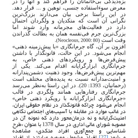
بزه‌دیدگی بی‌خانمانان را فراهم کند و آنها را در
معرض سوء‌استفاده جنسی، توهین و ... قرار دهد.
در این راستا برخی بیان می‌دارند بزرگ
ترین
نگرانی آن است که متکدیان و ولگردان احتمال
دارد در فعالیت‌های مجرمانه وارد شوند اما
بزرگ‌ترین جرم فی‌نفسه همان به بطالت گذراندن
وقت است (
).
Neocleous, 2000: 80
افزون بر آن، گاه جرم
انگاری «با پیش‌زمینه ذهنی»
انجام می‌شود. در این حالت، قانونگذار با داشتن
پیش‌فرض‌ها و رویکردهای ذهنی خاص، به
جرم‌انگاری ابزارگرایانه اقدام می‌کند. یکی از
مهم‌ترین پیش‌فرض‌ها، وجود ذهنیت دشمن‌پندارانه
و امنیت‌مدارانه نسبت به پدیده‌های مختلف است
(رحمانیان، 1393: 20). در این راستا به‌نظر می‌رسد
جرم‌انگاری رفتارهایی همانند ولگردی در قالب
«جرم‌انگاری ابزارگرایانه با رویکرد ذهنی خاص»
می‌شود چراکه قانونگذار در نظام حقوقی ایران،
انجام
در غالب موارد در مقابله با آسیب‌های اجتماعی نگاهی
امنیت‌گرایانه و نه درمان‌محور دارد که نمونه آن در
مصوبه شورای عالی اداری در سال 1378 با عنوان «طرح
شناسایی و جمع‌آوری افراد متکدی» مشاهده
می‌شود.
افراد مشمول مصوبه عبارتند از افراد
[27]