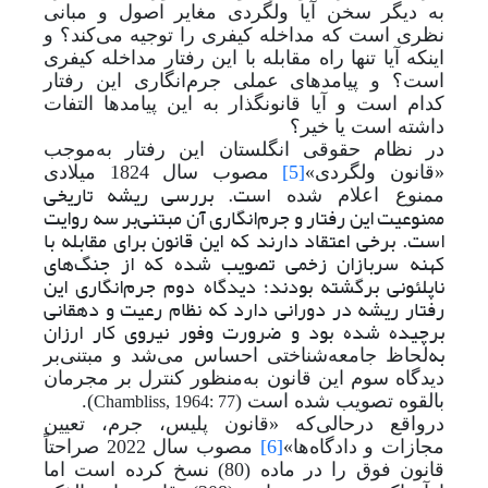
به دیگر سخن آیا ولگردی مغایر اصول و مبانی
نظری است که مداخله کیفری را توجیه می‌کند؟ و
اینکه آیا تنها راه مقابله با این رفتار مداخله کیفری
است؟ و پیامدهای عملی جرم‌انگاری این رفتار
کدام است و آیا قانونگذار به این پیامدها التفات
داشته است یا خیر؟
در نظام حقوقی انگلستان این رفتار به
موجب
«قانون ولگردی»
[5]
مصوب سال 1824 میلادی
است. بررسی ریشه تاریخی
ممنوع اعلام شده
ممنوعیت این رفتار و جرم‌انگاری آن مبتنی‌بر سه روایت
است. برخی اعتقاد دارند که این قانون برای مقابله با
کهنه سربازان زخمی تصویب شده که از جنگ‌های
ناپلئونی برگشته بودند؛ دیدگاه دوم جرم‌انگاری این
رفتار ریشه در دورانی دارد که نظام رعیت و دهقانی
برچیده شده بود و ضرورت وفور نیروی کار ارزان
به
لحاظ جامعه‌شناختی احساس می‌شد و مبتنی‌بر
دیدگاه سوم این قانون به
منظور کنترل بر مجرمان
بالقوه تصویب شده است (
).
Chambliss, 1964: 77
درواقع درحالی‌که «قانون پلیس، جرم، تعیین
مجازات و دادگاه‌ها»
[6]
مصوب سال 2022 صراحتاً
قانون فوق را در ماده (80) نسخ کرده است اما