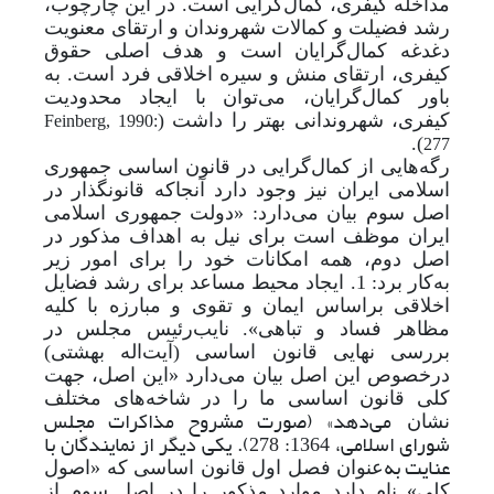
مداخله کیفری، کمال‌گرایی است. در این چارچوب،
رشد فضیلت و کمالات شهروندان و ارتقای معنویت
دغدغه کمال‌گرایان است و هدف اصلی حقوق
کیفری، ارتقای منش و سیره اخلاقی فرد است. به
باور کمال‌گرایان، می‌توان با ایجاد محدودیت
کیفری، شهروندانی بهتر را داشت (
Feinberg, 1990:
).
277
رگه‌هایی از کمال‌گرایی در قانون اساسی جمهوری
اسلامی ایران نیز وجود دارد آنجا‌که قانونگذار در
اصل سوم بیان می‌دارد: «دولت جمهوری اسلامی
ایران موظف است برای نیل به اهداف مذکور در
اصل دوم، همه امکانات خود را برای امور زیر
به‌کار برد: 1. ایجاد محیط مساعد برای رشد فضایل
اخلاقی بر‌اساس ایمان و تقوی و مبارزه با کلیه
مظاهر فساد و تباهی». نایب‌رئیس مجلس در
بررسی نهایی قانون اساسی (آیت‌اله بهشتی)
در‌خصوص این اصل بیان می‌دارد «این اصل، جهت
کلی قانون اساسی ما را در شاخه‌های مختلف
می‌دهد» (صورت مشروح مذاکرات مجلس
نشان
شورای اسلامی، 1364: 278). یکی دیگر از نمایندگان با
عنایت به
عنوان فصل اول قانون اساسی که «اصول
کلی» نام دارد موارد مذکور را در اصل سوم از