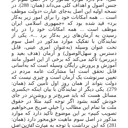
جنس اصول و اهداف کلی می‌داند (همان: 288). در
نسخه اولیه این اصل به
جای عبارت «دولت موظف
است ... همه امکانات خود را برای امور زیر به‌کار
برد» قید شده بود که «جمهوری اسلامی ایران
موظف است ... همه امکانات خود را در راه
رسیدن به آرمان
های زیر به‌کار برد ...». یکی از
نمایندگان با تفکیک موارد مذکور در اصل سوم
تحت عنوان وسیله (به‌عنوان امری عینی، قابل
دسترس و سهل
الوصول) و آرمان (هدف بعید و
دیررس) تأکید می‌کند که برخی از این اصول مانند
آموزش و پرورش رایگان وسیله است که به‌آسانی
قابل تحقق است اما مشارکت عامه مردم در
تعیین سرنوشت یک آرمان است و چیزی نیست که
دولت بتواند از همان روز اول تأمین کند (همان:
279). یکی دیگر از نمایندگان با بیان اینکه «یکسری
مسائل هست که باید صریح‌تر و روشن‌تر در جای
خودش گفته بشود اگر توجه کنید مثلاً در حقوق
ملت ما تمام این مطالب را خیلی صریح می‌خواهیم
تصویب کنیم» بر این موضوع تأکید دارد که موارد
مذکور در اصل سوم ماهیت حق‌محور دارد (همان:
عبارت آغازین اصل
281) که این برداشت با توجه به