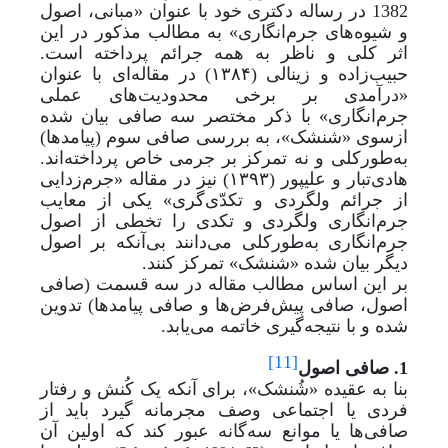
1382 در رساله دکتری خود با عنوان «مبانی، اصول
و شیوه‌های جرم‌انگاری» به مطالب مذکور در این
اثر کلی و ناظر به همه جرائم پرداخته است.
حبیب
زاده و زینالی (۱۳۸۴) در مقاله‌ای با عنوان
«درآمدی بر برخی محدودیت‌های عملی
جرم‌انگاری
» با ذکر مختصر سه صافی بیان شده
ازسوی «شنشک»، به بررسی صافی سوم (پیامدها)
به
طورکلی و نه تمرکز بر جرمی خاص پرداخته‌اند.
هادی‌تبار و علیپور (۱۳۹۳) نیز در مقاله «جرم‌زدایی
از جرائم ولگردی و تکدّی‌گری» یکی از معایب
جرم‌انگاری ولگردی و تکدی را تخطی از اصول
جرم‌انگاری به
طورکلی می‌دانند بی
آنکه بر اصول
دیگر بیان شده «شنشک» تمرکز کنند.
بر این اساس مطالب مقاله در سه قسمت (صافی
اصول، صافی پیش‌فرض‌ها و صافی پیامدها) تدوین
شده و با نتیجه‌گیری خاتمه می‌یابد.
[11]
1. صافی اصول
بنا به عقیده «شُنشک»، برای آنکه یک کُنش و رفتار
فردی یا اجتماعی وصف مجرمانه گیرد باید از
صافی‌ها یا موانع سه‌گانه عبور کند که اولین آن