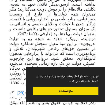
نداشته است. ازسوی‌دیگر قائلان تعهد به نتیجه،
تکلیفی مالایطاق را بر دوش دولت می‌گذارند؛ مگر
می‌توان همه دولت‌ها را فارغ از وضعیت
جغرافیایی، منابع طبیعی در اختیار، نوپایی یا قدمت،
درگیر شدن با حوادث و بلایای طبیعی و انسانی به
یک میزان مسئول تحقق حق‌های رفاهی دانست و
به توان دولت بی‌اعتنا بود (عارفی، 1400: 247).
درنهایت، رویکرد «تعهد به نتیجه رو به تزاید‌/‌
تدریجی»؛ بر این مبنا معیار سنجش عملکرد دولت
در تضمین حق‌های رفاهی شهروندان، تلاش و
برنامه‌ریزی است که می‌تواند با ابزارهایی همچون
قانونگذاری محقق شود. درواقع این چارچوب
عملکرد دولت در یک بازه زمانی سنجیده می‌شود
نه با طرح دعوای یک شهروند. اتخاذ این دیدگاه
افزون بر آنکه منطقی و عادلانه است با رویکرد
این وب سایت از کوکی ها برای اطمینان از ارائه بهترین
اسناد بین‌المللی و قانون اساسی جمهوری اسلامی
خدمات استفاده می کند.
ایران نیز منطبق است (حبیب‌نژاد و سعید، 1396:
74).
متوجه شدم
حق بر مسکن به‌مثابه «حقی مثبت»
[29]
که
مستلزم مداخله دولت است طی چند بند در ماده
(23) اعلامیه جهانی حقوق بشر و ماده (11) میثاق