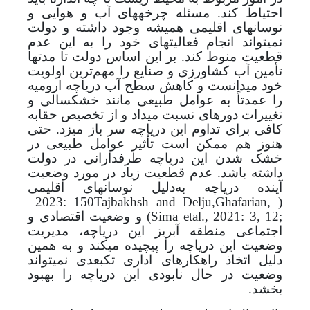
احتیاط کند. مسئله چرخه­های آب و هوایی و
نوسان­های اقلیمی همیشه وجود داشته و دولت
نمی­تواند انجام فعالیت­های خود را به این عدم
قطعیت منوط کند.
بر این اساس دولت تا مدت­ها
تأمین آب کشاورزی و صنایع را مهم‌ترین اولویت
خود می­دانست و کاهش سطح آب دریاچه ارومیه
را عمدتاً به عوامل طبیعی مانند خشکسالی و
تغییرات دوره­ای نسبت می­داد و از تخصیص حقابه
کافی برای تداوم این دریاچه سر باز می­زد. حتی
هنوز هم ممکن است تأثیر عوامل طبیعی در
خشک شدن این دریاچه طرفدارانی در دولت
داشته باشد. عدم قطعیت زیاد در مورد وضعیت
آینده دریاچه به‌دلیل نوسان­های اقلیمی
2023: 150
Tajbakhsh and Delju,
Ghafarian,
(
Sima etal., 2021: 3, 12;
)
و وضعیت اقتصادی و
اجتماعی منطقه آبریز این دریاچه، مدیریت
وضعیت این دریاچه را پیچیده می­کند و به همین
دلیل اتخاذ راهکارهای اداری تک­بعدی نمی­تواند
وضعیت در حال نابودی این دریاچه را بهبود
بخشد.