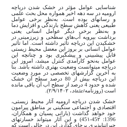
شناسایی عوامل مؤثر در خشک شدن دریاچه
ارومیه در سه دهه اخیر همواره محل بحث علمی
و رسانه­ای بوده است. به‌نظر برخی عوامل
طبیعی یعنی کاهش سطح بارندگی و افزایش دما
و به‌نظر برخی دیگر عوامل انسانی یعنی
برداشت بی­رویه آب‌های سطحی و زیرزمینی در
خشکیدن این دریاچه تأثیر داشته­ است. اما تأثیر
عوامل انسانی بر بروز این معضل محیط زیستی
قابل پیش­بینی و پیشگیری بود و چنانچه این
عوامل به‌نحو کارآمدی کنترل می­شد، امروز این
دریاچه می­توانست وضعیت بهتری داشته باشد. بنا
به آخرین گزارش­های تخصصی در مورد وضعیت
این دریاچه بیش از 80 درصد سطح آن خشک
شده و حدود 4 درصد از سطح آب آن باقی مانده
اعتماد
است (روزنامه
، ۲/۹/۱۴۰۲).
خشک شدن دریاچه ارومیه آثار محیط زیستی،
اقتصادی و اجتماعی سنگینی بر مناطق پیرامون
خود خواهد گذاشت (
بارانی
پسیان و همکاران،
1396: 45۲-45۱
) و
این آثار می­تواند خسارت­های
جبران­ناپذیری برجای گذارد.
این در حالی است که