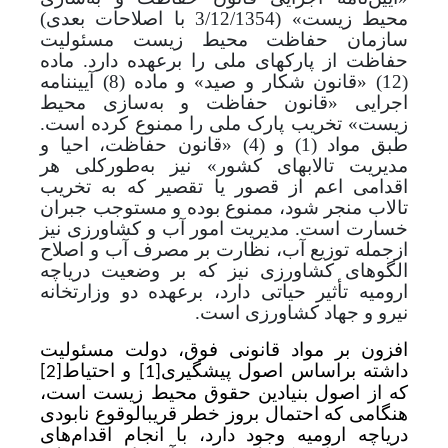
محیط زیست» (3/12/1354 با اصلاحات بعدی)
سازمان حفاظت محیط زیست مسئولیت
حفاظت از پارک­های ملی را برعهده دارد. ماده
(12) «
قانون شکار و صید» و
ماده (8) آیین­نامه
اجرایی
«قانون حفاظت و به‌سازی محیط
زیست» تخریب پارک ملی را ممنوع کرده­ است.
طبق مواد (1) و (4) «
قانون حفاظت، احیا و
مدیریت تالاب­های کشور» نیز به‌طور‌کلی هر
اقدامی اعم از قصور یا تقصیر که به تخریب
تالاب منجر شود، ممنوع بوده و مستوجب جبران
خسارت است. مدیریت امور آب و کشاورزی نیز
ازجمله توزیع آب، نظارت بر مصرف آب و اصلاح
الگوهای کشاورزی نیز که بر وضعیت دریاچه
ارومیه تأثیر حیاتی دارد، برعهده دو وزارتخانه
نیرو و جهاد کشاورزی است.
افزون بر مواد قانونی فوق، دولت مسئولیت
داشته براساس اصول پیشگیری
و احتیاط
[2]
[1]
که از اصول بنیادین حقوق محیط زیست است،
هنگامی که احتمال بروز خطر قریب­الوقوع نابودی
دریاچه ارومیه وجود دارد، با انجام اقدام‌های