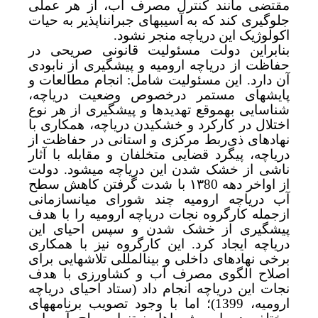
مقتضی مانند کنترل مصرف آب، از هر عملی
جلوگیری کند که به آسیب­های جبران­ناپذیر به حیات
اکولوژیک این دریاچه منجر نشود.
بنابراین دولت مسئولیت قانونی صریحی در
حفاظت از دریاچه ارومیه و پیشگیری از نابودی
آن دارد. این مسئولیت شامل: انجام مطالعات و
پایش­های مستمر درخصوص وضعیت دریاچه،
شناسایی به­موقع تهدیدها و پیشگیری از هر نوع
اختلال در کارکرد و خشکیدن دریاچه، همکاری با
نهادهای ذی‌ربط مرکزی و استانی در حفاظت از
دریاچه، پیگرد قضایی متخلفان و مقابله با آثار
ناشی از خشک شدن این دریاچه می­شود. دولت
از اواخر دهه ۱۳80 با شدت گرفتن کاهش سطح
آب دریاچه ارومیه
چند شورای میان­سازمانی
ازجمله کارگروه نجات دریاچه ارومیه را با هدف
پیشگیری از خشک شدن و سپس احیای این
دریاچه
ایجاد کرد. این کارگروه نیز با همکاری
برخی نهادهای داخلی و بین­المللی تلاش­هایی برای
اصلاح الگوی مصرف آب و کشاورزی با هدف
نجات این دریاچه انجام داد (
ستاد احیای دریاچه
ارومیه، 1399
)؛ اما با وجود تصویب برنامه­های