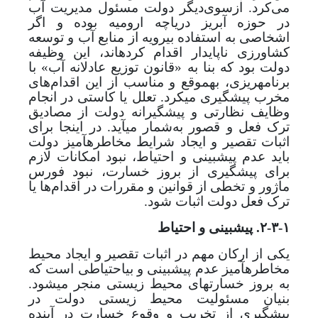
می‌کرد. ازسوی‌دیگر دولت مسئول مدیریت آب
در حوزه آبریز دریاچه ارومیه بوده و اگر
اشخاصی به استفاده بی­رویه از منابع آب و توسعه
کشاورزی ناپایدار اقدام کرده­اند، این وظیفه
دولت بود که بنا به «قانون توزیع عادلانه آب» با
برنامه­ریزی، به­موقع و مناسب از این اقدام‌های
مخرب پیشگیری می­کرد. تعلل یا کاستی در انجام
وظایف نظارتی و پیشگیرانه دولت از مصادیق
ترک فعل و قصور به‌شمار می­آید. در اینجا
برای
اثبات تقصیر و ایجاد شرایط مخاطره­آمیز دولت
باید عدم پیش­بینی و احتیاط، نبود امکانات لازم
برای پیشگیری از بروز خسارت، نبود فورس
ماژور و تخطی از قوانین و مقررات در اقدام‌ها یا
ترک فعل دولت اثبات شود.
۲-۳-۱. پیش­بینی و احتیاط
یکی از ارکان مهم در اثبات تقصیر و ایجاد محیط
مخاطره­آمیز عدم پیش­بینی و بی­احتیاطی است که
به بروز خسارت­های محیط زیستی منجر می­شود.
بنیان مسئولیت محیط زیستی دولت در
پیشگیری از تخریب و وقوع خسارت در آینده