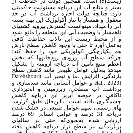
زیست
است. همچنین دولت در حفاظت از
[5]
بستر و منابع آب این دریاچه مسئولیت حاکمیتی
دارد. چنانچه دولت اجازه برداشت آب در حد
معقول و همساز با نیاز اکولوژیک این پهنه بسته
آبی را می­داد، می­توانست گسترش بی­رویه کشت­های
ناهمساز با وضعیت آبی این منطقه را مانع
­شود
و از محیط زیست این تالاب حفاظت کافی
به‌عمل ­آورد تا حتی با وجود کاهش سطح بارش
هم یکپارچگی اکولوژیکی خود را حفظ کند؛
چراکه سطح آب ورودی رودخانه­ها که بخش
اعظم منبع تأمین آب دریاچه ارومیه را تشکیل
می­دهد به‌دلیل عوامل طبیعی مانند کاهش سطح
(
بارندگی، افزایش دما و تبخیر آب
Darehshouri
etal., 2023)
و عوامل انسانی مانند سدسازی و
برداشت آب سطحی، زیرزمینی و آبخیزداری
ناکافی در حوضه آبریز این دریاچه کاهش
چشمگیری یافته است. بااین‌حال طبق گزارش­
های رسمی، سهم عوامل طبیعی در خشک شدن
دریاچه 31 درصد و عوامل انسانی 69 درصد
ارزیابی شده به‌نحوی‌که حتی در سال­های
پربارندگی نیز سطح تراز دریاچه کاهش یافته
است (
تقوایی نجیب، 1400: ۴-۳
). حتی در انتخاب