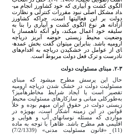
الگوی کشت و آبیاری که خود کشاورز انجام می­
داد مشکل اصلی نبود مقررات کنترلی و نظارت
دولت بر این فعالیت­ها است، چراکه کشاورز
آزادانه هر نوع الگوی کشت و آبیاری را بنا به
سلیقه خود اعمال می­کند، ولو آنکه ناهمساز با
وضعیت محیط زیستی حوضه آبریز دریاچه
ارومیه باشد. بنابراین می­توان گفت بخش عمده­
ای از عوامل در خشکیدن دریاچه به اقدام‌های
نادرست و ترک فعل­ دولت مربوط است.
۲-۳. مبنای مسئولیت دولت
حال این پرسش مطرح می­شود که مبنای
مسئولیت دولت در خشک شدن دریاچه ارومیه
تقصیر است یا ایجاد شرایط مخاطره­آمیز؟
به‌طور‌کلی مبانی و سازکارهای مسئولیت محیط
زیستی دولت در حقوق ایران مبهم بوده و خلأ
قوانین در این زمینه آشکار است، به­ویژه در
مواردی که مسئله نوسان­های آب و هوایی و
اقلیمی هم مطرح باشد. ظاهراً با توجه به ماده
(11) «
قانون مسئولیت مدنی» (7/2/1339)