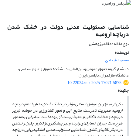
شناسایی مسئولیت مدنی دولت در خشک شدن
دریاچه ارومیه
نوع مقاله : مقاله پژوهشی
نویسنده
مسعود فریادی
دانشیار گروه حقوق عمومی و بین‌الملل، دانشکده حقوق و علوم سیاسی،
دانشگاه مازندران، بابلسر، ایران؛
10.22034/mr.2025.17071.5875
چکیده
یکی از مهم‌ترین عوامل انسانی مؤثر در خشک
شدن بخش اعظم دریاچه
ارومیه مدیریت نادرست منابع آبی و امور کشاورزی در حوضه آبریز
دریاچه و حفاظت ناکافی از محیط زیست آن بوده است. بنابراین به‌منظور
طرح بحث جبران خسارت­های وارده و نیز پیشگیری از تکرار چنین رخدادی
در دیگر تالاب­های کشور، شناسایی مسئولیت مدنی خشکیدن این دریاچه
اهمیت دارد. این مقاله با روش توصیفی و تحلیلی حقوقی به بررسی این