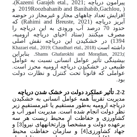
پیرامون دریاچه
Kazemi Garajeh etal., 2021;
)
،
(
Gachlou,
Roozbahanib and Banihabib,
2019
و
افزایش تعداد چاه­های مجاز و غیرمجاز در حوضه
آبریز دریاچه
(
Rahimi and Breuste, 2021
)
که
حدود 70 درصد آب ورودی به این دریاچه را
مصرف می­کنند (
ستاد
احیای
دریاچه
ارومیه،
1394
) در خشکیدن این دریاچه نقش اصلی
داشته است
Khazaei etal., 2019;
Chaudhari etal., 2018
(
.
بنابراین
Shams Ghafarokhi and Moradian, 2023;
(
بیشینگی تأثیر عوامل انسانی نسبت به عوامل
طبیعی در خشکیدن دریاچه ارومیه محرز است.
عواملی که قانوناً تحت کنترل و نظارت دولت
بود.
2-2. تأثیر عملکرد دولت در خشک شدن دریاچه
مدیریت تقریباً همه عوامل انسانی به خشکیدن
دریاچه ارومیه به‌طور مستقیم یا غیرمستقیم زیر
نظر دولت انجام شده است. مدیریت امور آب و
کشاورزی و حفاظت از محیط زیست هر سه
برعهده دولت و مشخصاً وزارتخانه­های نیرو
و
[3]
جهاد کشاورزی
و سازمان حفاظت محیط
[4]