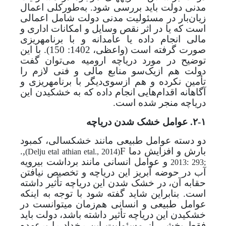
مدنی دولت باید بررسی شود. به‌طور‌کلی اعمال
زیان‌بار در مسئولیت مدنی دولت شامل اعمالی
است که یا در اثر نقص وسایل و امکانات اداری و
مالی انجام داده یا عامدانه و با برنامه­ریزی
صورت گرفته است (واعظی، 1402: 150). با این
توضیح در مورد دریاچه ارومیه می‌توان گفت
دولت هم ازیک‌سو منابع مالی و فنی لازم را
تأمین نکرده و هم ازسوی‌دیگر با برنامه­ریزی و
آگاهانه اقدام‌هایی‌ انجام داده که به خشکیدن این
دریاچه منجر شده است.
۲-۱. عوامل خشک شدن دریاچه
دو دسته عوامل طبیعی مانند خشکسالی، کمبود
بارش و افزایش دما
F
.,
(Delju etal
athian etal., 2014)
و عوامل انسانی مانند برداشت بی­رویه
2013: 293;
آب در حوضه آبریز این دریاچه و تخصیص نیافتن
حقابه آن، در خشک شدن این دریاچه تأثیر داشته
است. بنابراین شاید
گفته شود با توجه به اینکه
عوامل طبیعی و انسانی هم‌زمان می­توانست در
خشکیدن این دریاچه تأثیر داشته باشد، دولت باید
فقط بخشی از مسئولیت این رخداد را برعهده