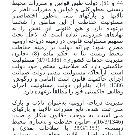
44
و 51). دولت طبق قوانین و مقررات محیط
زیستی به‌طورکلی و قوانین و مقررات ناظر بر
تالاب­ها و پارک­های ملی به‌طور اختصاصی،
مسئولیت حفاظت از این مناطق را شخصاً
برعهده دارد و هیچ قانونی این نقش را به
نهادهای غیردولتی نداده است که لااقل بحث
تسهیم مسئولیت قانونی در زمینه دریاچه ارومیه
مطرح شود؛ چراکه دولت در زمینه حفاظت
محیط زیست بنا به حکم ماده (8) «قانون
مدیریت خدمات کشوری»
(8/7/1386)
مسئولیت
حاکمیتی دارد که صلاحیتی مختص خود دولت
است. ازآنجاکه مسئولیت مدنی دولت ضمانت
اجرای حاکمیت قانون است (امامی و زرگوش،
1386: 14)، بنابراین دولت مسئولیت اجرای
وظایف حاکمیتی خود را مطلقاً برعهده دارد.
مدیریت دریاچه ارومیه به‌عنوان تالاب و پارک
ملی ثبت شده، تابع مقررات تالاب­ها و پارک­های
ملی است. به موجب «
قانون شکار و صید»
(16/3/1346)، «قانون حفاظت و به‌سازی محیط
زیست» (28/3/1353 با اصلاحات بعدی) و
«
آیین‌نامه اجرایی قانون حفاظت و به‌سازی