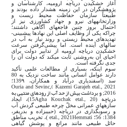
آغاز خشکیدن دریاچه ارومیه، کارشناسان و
پژوهشگران در این زمینه هشدار داده بودند و
طبیعتاً سازمان حفاظت محیط زیست و
وزارتخانه­های نیرو و جهاد کشاورزی نیز از
احتمال بروز چنین فاجعه­ای آگاهی داشتند؛
چراکه یکی از وظایف اصلی این نهادها پیش­بینی­
تهدیدهای محیط زیستی و روند نیاز به آب در
سال­های آینده است. اما پیشی‌گرفتن سرعت
خشکیدن دریاچه ارومیه از تدابیر دولت برای
احیای آن به‌روشنی ثابت می­کند که دولت آن را
جدی نگرفته است.
سوم اینکه، بسیاری از مطالعات علمی تأکید
دارند عوامل انسانی مانند ساخت نزدیک به 80
سد (
اسفندیاری درآباد و همکاران، 139۹؛
(
Ouria and Sevinc,
Kazemi Garajeh etal., 2021
و برداشت بیش از حد آب از رودهای منتهی به
;
2016
دریاچه
(
Agha Kouchak etal., 20
15
)
، ایجاد
سازه­های عمرانی مخلّ چرخه طبیعی گردش آب
و رسوب­گذاری در دریاچه (
حبیب­زاده و بدری­فر،
1384: 56
؛
Hemmati
etal., 2021
)،
تخریب مناطق
حائل طبیعی مانند مراتع و پوشش گیاهی