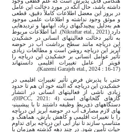
هنگامی قابل پذیرش است که علم قطعی وجود
داشته باشد، حال آنکه در مورد دخالت این عامل
در بروز این معضل اطلاعات کاملاً دقیق، قطعی
و موثق وجود نداشته و اطلاعات علمی موجود
هم به‌دلیل پیچیدگی­های زیاد، ابهام­ها و تردیدهایی
دارد
(
Nikraftar etal., 2021
)
. اما اطلاعات مربوط
به تأثیر دخالت فعالیت­های انسانی در خشکیدن
این دریاچه مانند سطح برداشت آب در حوضه
آبریز این دریاچه روشن است و مطالعات زیادی
تأثیر عوامل انسانی بر خشکیدن این دریاچه را
قوی­تر از عامل تغییرات اقلیمی دانسته­اند
.
)
Kazemi Garajeh etal., 2024 : 16-17
(
حتی با پذیرش فرض تأثیر تغییرات اقلیمی در
خشکیدن این دریاچه که البته خود آن هم تا حدود
زیادی ناشی از فعالیت­های انسانی در انتشار
گازهای گلخانه­ای است
(
IPCC, 2021: 4
0
)
،
دستگاه­های ذی‌ربط وظیفه داشتند تا با پیش­بینی­
های لازم مصارف آب در حوضه آبریز این دریاچه
را با تغییرات اقلیمی و کاهش بارش، هماهنگ و
متناسب سازند تا نیاز آبی این دریاچه برای تداوم
حیات تأمین شود. در چند دهه گذشته هم‌زمان با