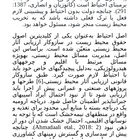
برمبنای احتیاط است (کاتوزیان و انصاری، 1387:
291). چنانچه دولت بدون احتیاط و پیش­بینی لازم
فعل یا ترک فعلی داشته باشد که به تخریب
محیط زیست منجر شود، مسئول خواهد بود.
اصل احتیاط به‌عنوان یکی از کلیدی­ترین اصول
حقوق محیط زیست در سازوکار ارزیابی آثار
محیط زیستی متعیّن شده است. بر‌اساس این
اصل، مدیریت مسائل محیط زیستی، به­ویژه
مسائل مرتبط با اقلیم و چرخه­های
هیدرولوژیکی، به‌دلیل پیچیدگی­های خاص خود باید
با احتیاط لازم صورت گیرد. طبق سازوکار
قانونی ارزیابی آثار محیط زیستی،
[6]
طرح­ها و
پروژه­های صنعتی و عمرانی پیش از اجرا باید
ارزیابی شود تا از نبود احتمال ایراد آسیب­های
جبران­ناپذیر اطمینان حاصل شود. دریاچه ارومیه
یک دریاچه بسته با منابع آبی محدود برای تغذیه و
واقع در منطقه­ای نیمه‌خشک است که با توجه به
نوسان­های اقلیمی، احتمال خشک شدن آن دور از
ذهن نبود (
Ahmadaali etal., 2018: 2
). چنانچه
پیش از سدسازی و گسترش زمین­های کشاورزی