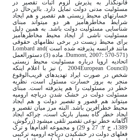
قانونگذار به پذیرش لزوم اثبات تقصیر در
مسئولیت مدنی دولت تمایل دارد. با‌این‌حال در
خسارت­های محیط زیستی هم تقصیر و هم ایجاد
شرایط مخاطره­آمیز هر دو می­تواند مبنای
شناسایی مسئولیت دولت باشد. به همین دلیل
مسئولیت ناشی از ایجاد محیط مخاطره­آمیز
برای محیط زیست در برخی نظام­های حقوقی
مانند فرانسه پذیرفته شده است
(
Lombard and
Dumont, 2007: 570-571)
.
ماده (3) دستورالعمل
اتحادیه اروپا درباره مسئولیت محیط زیستی
(
European Council
2004
,
)
نیز با اعلام اینکه
شخص در صورت ایراد تهدیدهای قریب‌الوقوع
منجر به بروز خسارت مسئول است، نظریه
خطر در مسئولیت را هم پذیرفته است.
مبنای
مسئولت دولت در خشک شدن دریاچه ارومیه
می­تواند هم قصور و تقصیر دولت و هم ایجاد
محیط خطرآفرین باشد.
البته مرز میان تقصیر و
ایجاد خطر گاه بسیار باریک است، چراکه ایجاد
آگاهانه خطر نوعی تقصیر تلقی می­شود (زرگوش
،
1389، ج ۲: 27 و 29
) و مجموعه اقدام‌ها و ترک
فعل­های دولت در خشکیدن دریاچه ارومیه ترکیبی