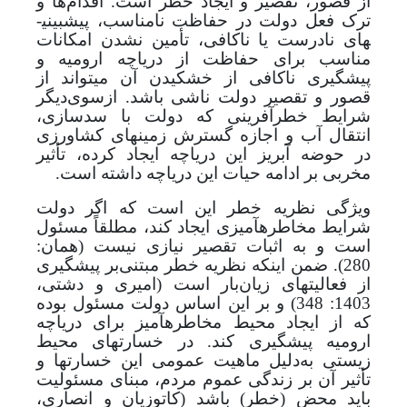
از قصور، تقصیر و ایجاد خطر است.
اقدام‌ها و
ترک فعل دولت در حفاظت نامناسب، پیش­بینی­
های نادرست یا ناکافی، تأمین نشدن امکانات
مناسب برای حفاظت از دریاچه ارومیه و
پیشگیری ناکافی از خشکیدن آن می­تواند از
قصور و تقصیر دولت ناشی باشد. ازسوی‌دیگر
شرایط خطرآفرینی که دولت با سدسازی،
انتقال آب و اجازه گسترش زمین­های کشاورزی
در حوضه آبریز این دریاچه ایجاد کرده، تأثیر
مخربی بر ادامه حیات این دریاچه داشته است.
ویژگی نظریه خطر این است که اگر دولت
شرایط مخاطره­آمیزی ایجاد کند، مطلقاً مسئول
است و به اثبات تقصیر نیازی نیست (
همان:
280
). ضمن
اینکه نظریه خطر مبتنی‌بر پیشگیری
از فعالیت­های زیان‌بار است (امیری و دشتی،
1403: 348) و بر این اساس دولت مسئول بوده
که از ایجاد محیط مخاطره­آمیز برای دریاچه
ارومیه پیشگیری کند.
در خسارت­های محیط
زیستی به‌دلیل ماهیت عمومی این خسارت­ها و
تأثیر آن بر زندگی عموم مردم، مبنای مسئولیت
باید محض (خطر) باشد (کاتوزیان و انصاری،