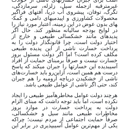
غیرمترقبه ازجمله سیل، زلزله، سرمازدگی،
تگرگ، توفان، پیشروی آب دریا، آفت­های فراگیر
محصولات کشاورزی و اپیدمی­های دامی و کمک­
های بدون عوض در این زمینه، اعتبار مورد نیاز را
در لوایح بودجه سالیانه منظور کند. حال اگر
پدیده­ای مانند خشکسالی طبیعی و خارج از
اختیار دولت است، چرا قانونگذار دولت را به
پرداخت خسارت ناشی از این پدیده طبیعی
مکلف کرده است؟ اما اگر دولت مسئول بروز
خسارت نیست و صرفاً برمبنای حمایت از افراد
آسیب­دیده این خسارت­ها را جبران می­کند که پاسخ
درست هم همین است، ازاین‌رو باید خسارت‌های
ناشی از خشکیدن دریاچه ارومیه را هم جبران
کند، حتی اگر ناشی از عوامل طبیعی باشد.
هرچند دولت عوامل مخاطره­آمیز طبیعی را ایجاد
نکرده است، اما باید توجه داشت که مبنای الزام
دولت به پرداخت خسارت در موارد بروز
مخاطرات طبیعی
مانند سیل و خشکسالی
،
صرفاً حمایت اجتماعی از مردم نیست؛ چراکه
یکی از مهم‌ترین عوامل آسیب­پذیری در برابر این