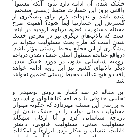
خشک شدن آن ادامه دارد بدون آنکه مسئول
واقعی بروز این خسارت محیط زیستی مشخص
شده باشد و تعهدات لازم برای پیشگیری از
گسترش این خسارت­ها ایفا شود؟ اهمیت
طرح
مسئله مسئولیت قضیه دریاچه ارومیه در اینجا
است که تالاب‌های دیگری نیز در معرض خشک
شدن است که طرح بحث مسئولیت می­تواند در
پیشگیری از این فجایع محیط زیستی مؤثر باشد.
درواقع چنانچه مسئول اصلی خشک شدن دریاچه
ارومیه شناسایی نشود، در مورد خشک شدن
دیگر تالاب­های کشور نیز این رویه ادامه خواهد
یافت و هیچ عدالت محیط زیستی تضمین نخواهد
شد.
این مقاله در سه گفتار به روش توصیفی و
تحلیلی حقوقی با مطالعه کتابخانه­ای و اسنادی
به بررسی این مسئله می­پردازد که چگونه می­توان
مسئولیت مدنی دولت را در خشک شدن این
دریاچه شناسایی کرد و
آیا ارکان سه­گانه
مسئولیت مدنی، مسئولیت قانونی، داشتن
قابلیت انتساب و به‌کار بردن ابزارها و امکانات
متناسب برای پیش­بینی و پیشگیری از این