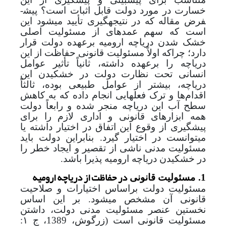
خسارت در مورد دولت قابل اثبات است؟
پیش­
فرض مقاله که در نتیجه­گیری تأیید می­شود این
است که سهم عمده­ای از مسئولیت اصلی
خشک شدن دریاچه ارومیه برعهده دولت قرار
دارد؛ چراکه اولاً مسئولیت قانونی حفاظت از این
دریاچه را برعهده داشته، ثانیاً تأثیر عوامل
انسانی تحت نظارت دولت در خشکیدن این
دریاچه، بیشتر از عوامل طبیعی بوده، ثالثاً
اقدام‌ها و ترک فعل­هایی انجام داده که به کاهش
سطح آب این دریاچه منجر شده و رابعاً دولت
همه ابزارهای قانونی و اداری لازم را برای
پیشگیری از وقوع این اتفاق در اختیار داشته یا
می­توانست در اختیار گیرد. بنابراین دولت باید
مسئولیت مدنی ناشی از تقصیر و ایجاد خطر را
در خشکیدن دریاچه ارومیه پذیرا باشد.
در حفاظت از دریاچه ارومیه
1.
مسئولیت قانونی
مسئولیت دولت براساس اختیارات و صلاحیت
قانونی آن مشخص می­شود. بر این اساس
نخستین عنصر مسئولیت مدنی دولت، داشتن
مسئولیت قانونی است (زرگوش، 1389، ج ۱: