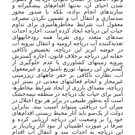
شدن احیای آن، نه‌تنها اقدام‌های پیشگیرانه و
سازنده­ای انجام نداده، بلکه با صدور مجوز
سدسازی و انتقال آب و تضمین نکردن مصرف
معقول آب، شرایط مخاطره­آمیزی برای تداوم
حیات این دریاچه ایجاد کرده است.
اجازه احداث
سدهای متعدد روی تقریباً همه رودخانه­های
تغذیه‌کننده آب دریاچه ارومیه و انتقال بی­رویه آب
در حوضه آبریز این دریاچه، تخصیص ناکافی
حقابه این دریاچه برخلاف قانون، اجازه گسترش
بی­رویه زمین­های کشاورزی یا عدم جلوگیری از
گسترش این زمین­ها، توزیع نامتوازن و غیرمعقول
آب، نظارت ناکافی بر حفر چاه­های زیرزمینی
غیرمجاز و انجام فعالیت­های معدنی در بستر این
دریاچه، مصداق بارزی از ایجاد شرایط مخاطره­
آمیز برای حیات یک دریاچه در منطقه نیمه‌خشک
است که به‌طور طبیعی در برابر هر نوع اختلال در
میزان آب دریافتی می­تواند آسیب­ بیند. بنابراین
دولت از یک‌سو باید آثار محیط زیستی اقدام‌های
خود را بر وضعیت این دریاچه ارزیابی کرده و
صرفاً در صورت اطمینان از نبود آثار زیان‌بار بر
این دریاچه به احداث سد و انتقال آب اقدام