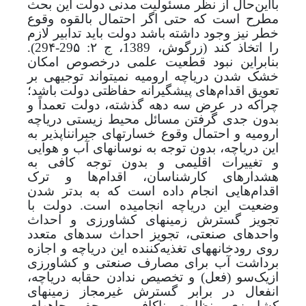
با‌این‌حال از نظر مسئولیت مدنی دولت این بحث
مطرح است که
حتی اگر احتمال بالقوه وقوع
خطر نیز وجود داشته باشد دولت باید تدابیر لازم
را اتخاذ کند (زرگوش، 1389، ج ۲: 29۵-29۴).
بنابراین
نبود قطعیت علمی درخصوص امکان
خشک شدن دریاچه ارومیه نمی­تواند توجیهی بر
تعویق اقدام‌های پیشگیرانه حفاظتی دولت باشد؛
چرا‌که در عرض سه دهه گذشته،
دولت تعمداً و
بدون جدی گرفتن مسائل محیط زیستی دریاچه
ارومیه و احتمال وقوع خسارت­های جبران­ناپذیر به
این دریاچه، بدون توجه به نوسان­های آب و هوایی
و تغییرات اقلیمی و بدون توجه کافی به
هشدارهای کارشناسان، اقدام‌ها و ترک
اقدام‌هایی انجام داده است که به بدتر شدن
وضعیت این دریاچه انجامیده است. دولت با
تجویز گسترش زمین­های کشاورزی و احداث
واحدهای صنعتی، تجویز احداث سدهای متعدد
روی رودخانه­های تغذیه‌کننده این دریاچه و اجازه
برداشت آب برای مصارف صنعتی و کشاورزی
از‌یک‌سو (فعل) و تخصیص ندادن حقابه دریاچه،
انفعال در برابر گسترش غیر‌مجاز زمین­های
کشاورزی، نظارت ناکافی بر حفر چاه­های