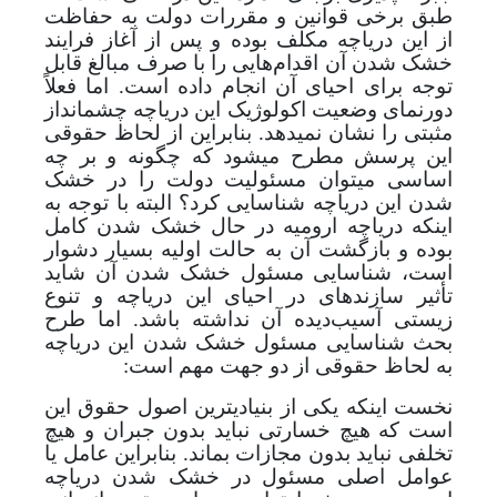
طبق برخی قوانین و مقررات دولت به حفاظت
از این دریاچه مکلف بوده و پس از آغاز فرایند
خشک شدن آن اقدام‌هایی را با صرف مبالغ قابل
توجه برای احیای آن انجام داده است. اما فعلاً
دورنمای وضعیت اکولوژیک این دریاچه چشم­انداز
مثبتی را نشان نمی­دهد.
بنابراین از لحاظ حقوقی
این پرسش مطرح می­شود که چگونه و بر چه
اساسی می­توان مسئولیت دولت را در خشک
شدن این دریاچه شناسایی کرد؟ البته با توجه به
اینکه
دریاچه ارومیه در حال خشک شدن کامل
بوده و بازگشت آن به حالت اولیه بسیار دشوار
است، شناسایی مسئول خشک شدن آن شاید
تأثیر سازنده­ای در احیای این دریاچه و تنوع
زیستی آسیب‌دیده آن نداشته باشد. اما طرح
بحث شناسایی مسئول خشک شدن این دریاچه
به لحاظ حقوقی از دو جهت مهم است:
نخست اینکه یکی از بنیادی­ترین اصول حقوق این
است که هیچ خسارتی نباید بدون جبران و هیچ
تخلفی نباید بدون مجازات بماند. بنابراین عامل یا
عوامل اصلی مسئول در خشک شدن دریاچه