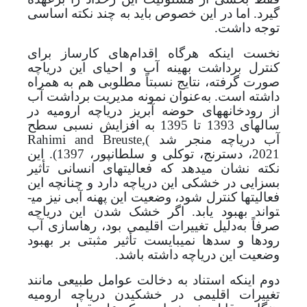
گیرد. اما در این خصوص باید به چند نکته اساسی
توجه داشت.
نخست اینکه هرگاه اقدام‌های کارساز برای
کنترل برداشت بهینه آب و احیای این دریاچه
صورت گرفته، نتایج نسبتاً مطلوبی هم به همراه
داشته است. به‌عنوان نمونه
مدیریت برداشت آب
از رودخانه­های حوضه آبریز دریاچه ارومیه در
سال­های 1393 تا 1395 به افزایش نسبی سطح
آب دریاچه منجر شد
(
Rahimi and Breuste,
2021
، دسترنج، توکلی و سلطانپور، 1397)
. این
نکته نشان می­دهد که فعالیت­های انسانی تأثیر
بسزایی در خشکی این دریاچه دارد و چنانچه این
فعالیت­ها کنترل شود، وضعیت این پهنه آبی نیز می­
تواند بهبود یابد. اگر خشک شدن این دریاچه
صرفاً به‌دلیل تغییرات اقلیمی بود، رهاسازی آب
رودها و سدها نمی­بایست تأثیر مثبتی بر بهبود
وضعیت این دریاچه داشته باشد.
دوم اینکه استناد به دخالت عوامل طبیعی مانند
تغییرات اقلیمی در خشکیدن دریاچه ارومیه