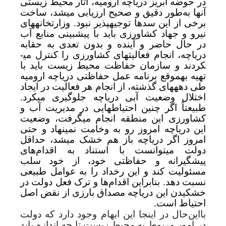
در حوضه آبریز دریاچه ارومیه، آثار محیط زیستی
آنها به‌طور دقیق و صحیح ارزیابی می­شد، ساخت
برخی از این سدها توجیه­پذیر نبود. وزارتخانه­های
نیرو و جهاد کشاورزی باید با پیش­بینی منابع آب
در حال حاضر و آینده و بدون تعدی به حقابه
دریاچه، انجام فعالیت­های کشاورزی را کنترل می­
کردند و سازمان حفاظت محیط زیست باید با
تهیه به­موقع برنامه عمل حفاظتی دریاچه ارومیه
طی دهه­های گذشته، از انجام هر فعالیت­ در ایجاد
اختلال وضعیت آبی دریاچه جلوگیری می­کرد.
طبیعتاً اگر چنین احتیاط­هایی در مدیریت آب و
کشاورزی این منطقه انجام می­گرفت، وضعیت
این دریاچه امروز رو به وخامت نمی­نهاد و
حتی
امروز اگر دریاچه باز هم خشک می­شد، حداقل
دولت می­توانست با استناد به اقدام‌های
پیشگیرانه و حفاظتی خود، از خود سلب
مسئولیت کند و این رخداد را به عوامل طبیعی
نسبت دهد.
بنابراین اقدام‌ها و ترک فعل دولت در
خشکیدن این دریاچه مصداق بارزی از نقض اصل
احتیاط است.
با‌این‌حال در اینجا این ابهام وجود دارد که دولت
در امور مربوط به محیط زیست تا چه اندازه باید