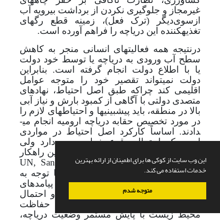
غیر‌مجاز و جلوگیری نکردن از برداشت بی­رویه آب
از‌سوی‌دیگر (ترک فعل)، زمینه قطع رگ­های
تغذیه­کننده این دریاچه را فراهم آورده است.
در‌نتیجه همه فعالیت­های انسانی منجر به کاهش
سطح آب ورودی به دریاچه یا توسط خود دولت
یا با اطلاع دولت انجام گرفته است.
بنابراین
دولت نمی­تواند تقصیر خود را متوجه عوامل
اقلیمی کند چراکه طبق اصل احتیاط، نهادهای
متصدی دولتی با آگاهی از کمبود بارش و نیاز آبی
بالا در منطقه، باید پیش­بینی­ها و احتیاط­های لازم را
در مورد تخصیص حقابه دریاچه ارومیه انجام می­
دادند. اساساً کارکرد اصل احتیاط در مواردی
است که احتمال وقوع خطر وجود دارد ولی
قطعیت کافی در آن زمینه نیست، بهترین راهکار
این وب سایت از کوکی ها برای اطمینان از ارائه بهترین
احتیاط و پیش­بینی است
Sands, 2003: 268)
UN,
خدمات استفاده می کند.
1992: Principle 15;
)
. بنابراین
دولت با توجه به
وضعیت اکولوژیک دریاچه باید نسبت به پیامدهای
متوجه شدم
بی­رویه بهره­برداری آب از این دریاچه و احتمال
خشک شدن آن آگاه می­بود و سازمان حفاظت
محیط زیست با پایش مستمر وضعیت دریاچه،