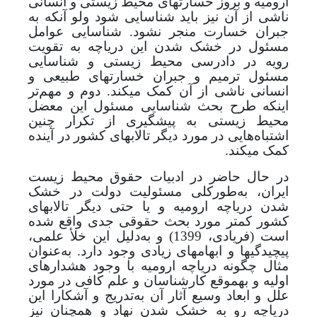
ارومیه و بروز خسارت­های محیط زیستی و انسانی
ناشی از آن نیز باید شناسایی شود ولو آنکه به
جبران خسارت منجر نشود. شناسایی عوامل
مسئول در خشک شدن این دریاچه به تقویت
رویه در دادرسی محیط زیستی و شناسایی
مسئول ترمیم و جبران خسارت­های طبیعی و
انسانی ناشی از آن کمک می­کند
.
دوم و مهم‌تر
اینکه طرح بحث شناسایی مسئول این معضل
محیط زیستی به پیشگیری از تکرار چنین
اشتباه‌هایی در مورد دیگر تالاب­های کشور در آینده
کمک می­کند.
در حال حاضر در ادبیات حقوق محیط زیست
ایران، به‌طور‌کلی مسئولیت دولت در خشک
شدن دریاچه ارومیه و یا حتی دیگر تالاب­های
کشور کمتر مورد بحث حقوقی جدی واقع شده
است (
فریادی، 1399
) و به‌دلیل این خلأ علمی،
پیچیدگی­ها و ابهام­های زیادی وجود دارد. به‌عنوان
مثال
چگونه دریاچه­ ارومیه با وجود هشدارهای
اولیه و به­موقع کارشناسان و علم کافی در مورد
علل و ابعاد وسیع آثار آن به‌تدریج و آشکارا این
دریاچه رو به خشک شدن نهاد و همچنان نیز