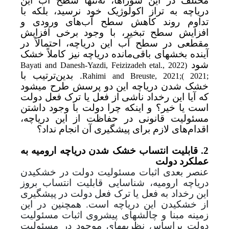
مختلف در این شوراها، نه‌تنها سطح آب این
دریاچه به تراز اکولوژیک خود نرسید، بلکه
با
تداوم روند کاهش سطح آب‌های ورودی و
افزایش سطح تبخیر، با وجود برخی افزایش
مقطعی در سطح آب این دریاچه، احتمالاً در
آینده بخش­های باقی‌مانده دریاچه نیز کاملاً خشک
شود
Bayati and Danesh-Yazdi,
Feizizadeh etal., 2022)
. بدین‌ترتیب با
Rahimi and Breuste, 2021;
(
2021;
خشک شدن دریاچه این دو پرسش طرح می­شود
که آیا این رخداد ناشی از فعل یا ترک فعل دولت
است یا خیر؟ و اینکه چرا دولت با وجود داشتن
مسئولیت قانونی در حفاظت از این دریاچه،
اقدام‌های لازم برای پیشگیری آن انجام نداد؟
2
. قابلیت انتساب خشک شدن دریاچه ارومیه به
عملکرد دولت
عنصر بعدی اثبات مسئولیت دولت در خشکیدن
دریاچه ارومیه، شناسایی قابلیت انتساب بروز
این رخداد به فعل یا ترک فعل دولت در پیشگیری
از خشکیدن این دریاچه است. همچنین در این
زمینه مبنا و چالش­های پیش­روی اثبات مسئولیت
دولت براساس نظریه­های موجود در مسئولیت