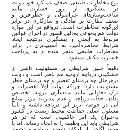
نوع مخاطرات طبیعی، ضعف عملکرد خود دولت
در پیشگیری از بروز خسارت مانند
ساخت‌و‌سازهای غیر‌اصولی و خطرآفرین و
ضعف نظارت بر آمادگی و سازگاری در برابر
این‌گونه مخاطرات است. درواقع در این موارد
دولت هم به‌نوعی به‌دلیل قصور در اجرای قوانین
مربوط به ایمنی و پیشگیری درنتیجه ایجاد
شرایط مخاطره‌آمیز، به آسیب­پذیری در برابر
مخاطرات طبیعی منجر شده و به پرداخت
خسارت مکلف می­شود.
دقیقاً چنین شرایطی بر مسئولیت ناشی از
خشکیدن دریاچه ارومیه هم ناظر است و
دولت
درهرحال چه برمبنای تقصیر و چه برمبنای خطر
مسئولیت دارد؛ چراکه دولت اولاً تقصیرات و
ترک فعل­هایی مانند سدسازی بی­رویه، تخصیص
ندادن حقابه دریاچه و عدم مدیریت مؤثر منابع
آبی در حوضه آبریز این دریاچه داشته و ثانیاً
مسئول اصلی حفاظت محیط زیست در کشور
به‌عنوان یک امر حاکمیتی است که در هر
شرایطی باید این وظیفه را به انجام رساند. اما با
وجود آگاهی از امکان نابودی دریاچه و دشوار