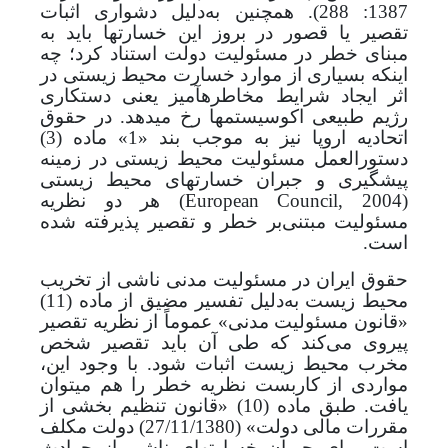
1387: 288). همچنین به‌دلیل دشواری اثبات
تقصیر یا قصور در بروز این خسارت­ها باید به
مبنای خطر در مسئولیت دولت استناد کرد؛ چه
اینکه بسیاری از موارد خسارت محیط زیستی در
اثر ایجاد شرایط مخاطره­آمیز یعنی دستکاری
رژیم طبیعی اکوسیستم­ها رخ می­دهد. در حقوق
اتحادیه اروپا نیز به موجب بند «1» ماده (3)
دستورالعمل مسئولیت محیط زیستی در زمینه
پیشگیری و جبران خسارت­های محیط زیستی
(
European Council, 2004
)
هر دو نظریه
مسئولیت مبتنی‌بر خطر و تقصیر پذیرفته شده
است.
حقوق ایران در مسئولیت مدنی ناشی از تخریب
محیط زیست به‌دلیل تفسیر مضیق از ماده (11)
«
قانون مسئولیت مدنی»
عموماً از نظریه تقصیر
پیروی می­‌کند که طی آن باید تقصیر شخص
مخرب محیط زیست اثبات شود. با وجود این،
مواردی از کاربست نظریه خطر را هم می­توان
یافت. طبق ماده (10) «قانون تنظیم بخشی از
مقررات مالی دولت» (27/11/1380) دولت مکلف
است برای جبران خسارت­های ناشی از حوادث