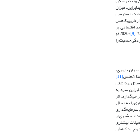
ندگی و بدتر شدن
ابراین، میزان
‌یابد، دسترسی
 از طریق کاهش
ماعی در رابطه با تأثیر رشد اقتصادی بر
نگ
[9]
(2020) و
وردگی جمعیت را
میزان باروری،
ستا آنجلس
[11]
 مسائل بهداشتی
وردارند. از‌این‌رو، انتظار می‌رود امید زندگی در افراد تحصیل‌کرده افزایش یابد (Nagarajan, Teixeira and Silva, 2021: 191). بنابراین سرمایه
ر می‌گذارد. اثر
ی را به دنبال
ش سرمایه‌گذاری
عداد بیشتری از
از تحصیلات بیشتری
زدواج به کاهش