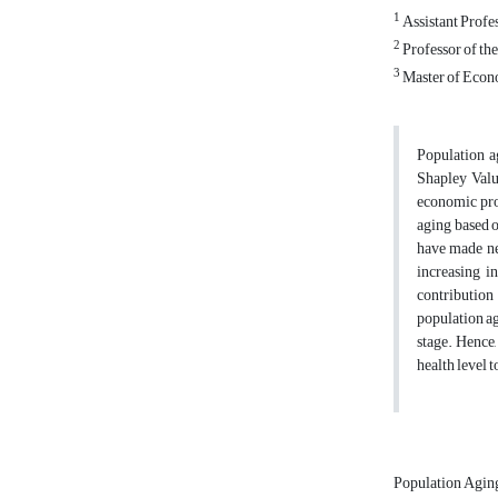
1
Assistant Profe
2
Professor of th
3
Master of Econo
Population a
Shapley Valu
economic prod
aging based o
have made net
increasing i
contribution 
population ag
stage. Hence,
health level 
Population Agin