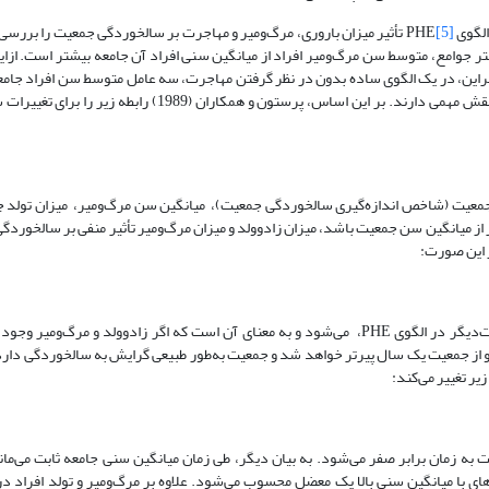
[5]
PHE تأثیر میزان باروری، مرگ‌و‌میر و مهاجرت بر سالخوردگی جمعیت را بررس
جوامع، متوسط سن مرگ‌و‌میر افراد از میانگین سنی افراد آن جامعه بیشتر است. از‌این‌
براین، در یک الگوی ساده بدون در نظر گرفتن مهاجرت، سه عامل متوسط سن افراد جا
مرگ‌و‌میر و شکاف بین میزان موالید و میزان مرگ‌و‌میر در سالخوردگی جمعیت نقش مهمی دارند. بر این اساس، پرستو
جمعیت (شاخص اندازه‌گیری سالخوردگی جمعیت)، میانگین سن مرگ‌و‌میر، میزان تولد 
از میانگین سن جمعیت باشد، میزان زاد‌و‌ولد و میزان مرگ‌و‌میر تأثیر منفی بر سالخورد
 این‌ صورت:
یعنی تغییرات میانگین سن جمعیت با تغییر زمان ثابت و برابر یک است. به‌عبارت‌دیگر در الگوی PHE، می‌شود و به معنای آن است که اگر زاد‌و‌ول
ز جمعیت یک سال پیرتر خواهد شد و جمعیت به‌طور طبیعی گرایش به سالخوردگی دارد.
ه زمان برابر صفر می‌شود. به بیان دیگر، طی زمان میانگین سنی جامعه ثابت می‌ما
های با میانگین سنی بالا یک معضل محسوب می‌شود. علاوه بر مرگ‌و‌میر و تولد افراد در