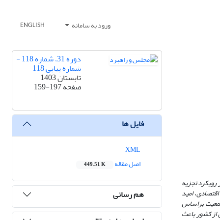
ورود به سامانه
ENGLISH
دوره 31، شماره 118 -
شماره پیاپی 118
تابستان 1403
صفحه
159-197
فایل ها
XML
اصل مقاله
449.51 K
 رویکرد تجزیه
-1349 متغیرهای تولید اقتصادی، امید
هم رسانی
معیت بر
اساس
 از کشور باعث