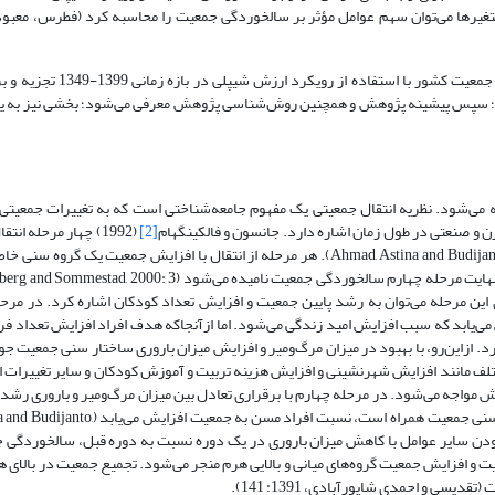
 متغیرها می‌توان سهم عوامل مؤثر بر سالخوردگی جمعیت را محاسبه کرد (فطرس، معبود
با توجه به اهمیت موضوع، در پژوهش حاضر سهم عوامل مؤثر بر سالخورد
؛ سپس پیشینه پژوهش و همچنین روش‌شناسی پژوهش معرفی می‌شود؛ بخشی نیز به یاف
ی‌شود. نظریه انتقال جمعیتی یک مفهوم جامعه‌شناختی است که به تغییرات جمعیتی 
درن و صنعتی در طول زمان اشاره دارد. جانسون و فالکینگهام
[2]
(1992) چهار مرحله ان
می‌دهند که به افزایش سالخوردگی جمعیت منجر می‌شوند (Ahmad, Astina and Budijanto, 2015: 215-216). هر مرحله از انتقال با افزایش 
‌های این مرحله می‌توان به رشد پایین جمعیت و افزایش تعداد کودکان اشاره کرد. در مرح
یابد که سبب افزایش امید زندگی می‌شود. اما از‌آنجا‌که هدف افراد افزایش تعداد فرز
. از‌این‌رو، با بهبود در میزان مرگ‌و‌میر و افزایش میزان باروری ساختار سنی جمعیت ج
مختلف مانند افزایش شهرنشینی و افزایش هزینه تربیت و آموزش کودکان و سایر تغییرات
یش مواجه می‌شود. در مرحله چهارم با برقراری تعادل بین میزان مرگ‌و‌میر و باروری ر
می‌یابد یا حتی می‌تواند نزدیک به صفر شود. در این مرحله که با تثبیت ساختار سنی جمعیت ه
ابت بودن سایر عوامل با کاهش میزان باروری در یک دوره نسبت به دوره قبل، سالخوردگی
یه هرم سنی جمعیت و افزایش جمعیت گروه‌های میانی و بالایی هرم منجر می‌شود. تجمیع جمعیت در بال
ی و احمدی شاپورآبادی، 1391: 141).