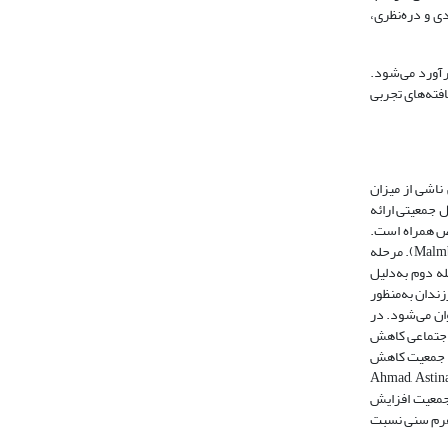
ی و دره‌نظری،
گی جمعیت کشور با استفاده از رویکرد ارزش شیپلی در بازه زمانی 1399-1349 تجزیه و برآورد می‌شود.
ته‌های تجربی
ناشی از میزان
تقال جمعیتی ارائه
جمعیت یک گروه سنی خاص همراه است.
به‌نحوی‌که مرحله اول کودکی، مرحله دوم جوانی، مرحله سوم بلوغ جمعیت و در‌نهایت مرحله چهارم سالخوردگی جمعیت نامیده می‌شود (Malmberg and Sommestad, 2000: 3). مرحله
له دوم به‌دلیل
ندان به‌منظور
وان می‌شود. در
 اجتماعی کاهش
شد جمعیت کاهش
مراه است، نسبت افراد مسن به جمعیت افزایش می‌یابد (Ahmad, Astina and Budijanto,
 جمعیت افزایش
ای هرم سنی نسبت