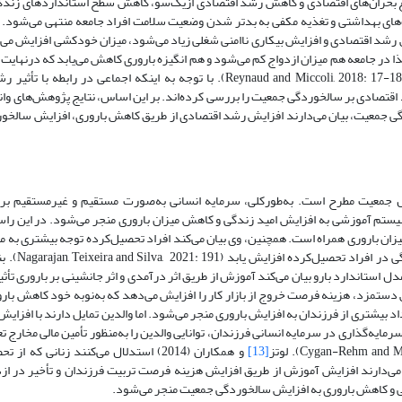
اقتصادی در اثر وقوع بحران‌های اقتصادی و کاهش رشد اقتصادی از‌یک‌سو، کاهش سطح استانداردهای ز
‌های بهداشتی و تغذیه مکفی به بدتر شدن وضعیت سلامت افراد جامعه منتهی می‌‌شود. بن
اهش رشد اقتصادی و افزایش بیکاری ناامنی شغلی زیاد می‌شود، میزان خودکشی افزایش می
 در جامعه هم میزان ازدواج کم می‌شود و هم انگیزه باروری کاهش می‌یابد که در‌نهایت
فرزندآوری، نسبت جمعیت سالمند به کل جمعیت با افزایش مواجه می‌‌شود (Reynaud and Miccoli, 2018: 17-18). با توجه به اینکه اج
قتصادی بر سالخوردگی جمعیت را بررسی کرده‌اند. بر این اساس، نتایج پژوهش‌های وا
بر سالخوردگی جمعیت، بیان می‌دارند افزایش رشد اقتصادی از طریق کاهش باروری، افزایش سالخ
ل جمعیت مطرح است. به‌طور‌کلی، سرمایه انسانی به‌صورت مستقیم و غیرمستقیم بر 
سیستم آموزشی به افزایش امید زندگی و کاهش میزان باروری منجر می‌‌شود. در این را
هش میزان باروری همراه است. همچنین، وی بیان می‌کند افراد تحصیل‌کرده توجه بیشتری به
دارند و از سبک زندگی سالم‌تری برخ
اس مدل استاندارد بارو بیان می‌کند آموزش از طریق اثر درآمدی و اثر جانشینی بر باروری تأثی
تمزد، هزینه فرصت خروج از بازار کار را افزایش می‌دهد که به‌نوبه خود کاهش بارور
د بیشتری از فرزندان به افزایش باروری منجر می‌‌شود. اما والدین تمایل دارند با افزای
رمایه‌گذاری در سرمایه انسانی فرزندان، توانایی والدین را به‌منظور تأمین مالی مخارج ت
[13]
و همکاران (2014) استدلال می‌کنند زنانی که 
اظهار می‌دارند افزایش آموزش از طریق افزایش هزینه فرصت تربیت فرزندان و تأخیر در ا
دگی و کاهش باروری به افزایش سالخوردگی جمعیت منجر می‌شود.