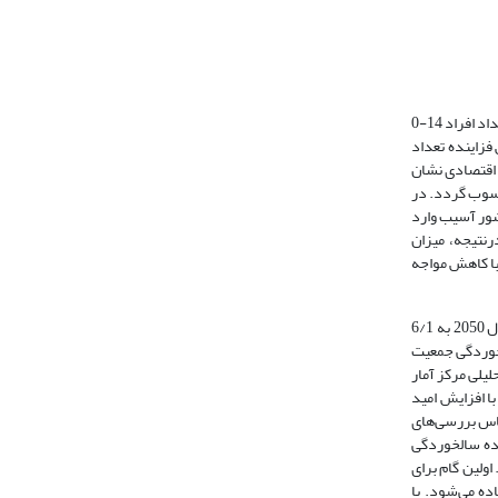
سالخوردگی جمعیت به‌عنوان یکی از مهم‌ترین تغییرات جمعیتی در قرن بیست‌و‌یکم تلقی می‌‌شود. از دیدگاه جامعه‌شناختی سالخوردگی جمعیت به‌صورت کاهش نسبت تعداد افراد 14-0
وردگی جمعیت به افزایش فزاینده تعداد
 اقتصادی نشان
حسوب گردد. در
شور آسیب وارد
‌نتیجه، میزان
 با کاهش مواجه
مطابق پیش‌بینی‌های صورت گرفته نسبت افراد مسن به کل جمعیت از 10 درصد در سال 2022 به 16 درصد در سال 2050 افزایش می‌یابد و جمعیت افراد مسن در سال 2050 به 6/1
 و سالخوردگی جمعیت
جه ساخته ‌است (گزارش تحلیلی مرکز آمار
دهه 1360 جمعیت سالخورده محسوب می‌شوند، بنابراین رشد بالای جمعیت در کشور (طی دهه 1360) همراه با افزایش امید
سعه‌یافته صورت گیرد (فتحی، 1398: 400-397). به‌نحوی‌که براساس بررسی‌های
سالمندی می‌رود و در سال 1420 ایران به مرحله سالمندی جمعیت خواهد رسید. درنهایت در دهه 1430 با پدیده سالخوردگی
ه است. اولین گام برای
ده می‌شود. با