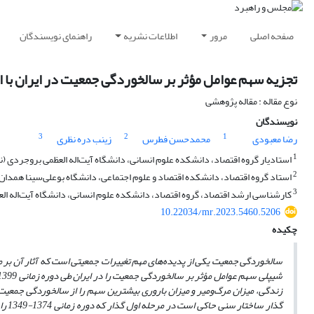
صفحه اصلی
مرور
اطلاعات نشریه
راهنمای نویسندگان
تجزیه سهم عوامل مؤثر بر سالخوردگی جمعیت در ایران با 
نوع مقاله : مقاله پژوهشی
نویسندگان
3
2
1
رضا معبودی
محمدحسن فطرس
زینب دره نظری
1
استادیار گروه اقتصاد، دانشکده علوم انسانی، دانشگاه آیت‌اله العظمی بروجردی 
2
استاد گروه اقتصاد، دانشکده اقتصاد و علوم اجتماعی، دانشگاه بوعلی‌سینا همدان
3
کارشناسی ارشد اقتصاد، گروه اقتصاد، دانشکده علوم انسانی، دانشگاه آیت‌اله ال
10.22034/mr.2023.5460.5206
چکیده
سالخوردگی جمعیت یکی از پدیده‌های مهم تغییرات جمعیتی است که آثار آن بر م
شیپلی سهم عوامل مؤثر بر سالخوردگی جمعیت را در ایران طی دوره زمانی 1399-1349 بررسی کرده
زندگی، میزان مرگ‌و‌میر و میزان باروری بیشترین سهم را از سالخوردگی جمع
گذار ساختار سنی حاکی است در مرحله اول گذار که دوره زمانی 1374-1349 را دربرمی