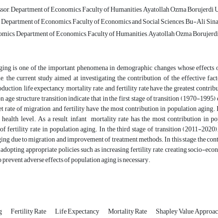
ssor, Department of Economics, Faculty of Humanities, Ayatollah Ozma Borujerdi U
e Department of Economics, Faculty of Economics and Social Sciences, Bu-Ali Sin
mics, Department of Economics, Faculty of Humanities, Ayatollah Ozma Borujerdi
ging is one of the important phenomena in demographic changes whose effects on
e, the current study aimed at investigating the contribution of the effective f
uction, life expectancy, mortality rate, and fertility rate have the greatest contrib
n age structure transition indicate that in the first stage of transition (1970-1995
 rate of migration and fertility have the most contribution in population aging. 
n health level. As a result, infant mortality rate has the most contribution in
of fertility rate in population aging. In the third stage of transition (2011-2020
ing due to migration and improvement of treatment methods. In this stage, the contri
 adopting appropriate policies such as increasing fertility rate, creating socio-econ
to prevent adverse effects of population aging is necessary.
g
Fertility Rate
Life Expectancy
Mortality Rate
Shapley Value Approa