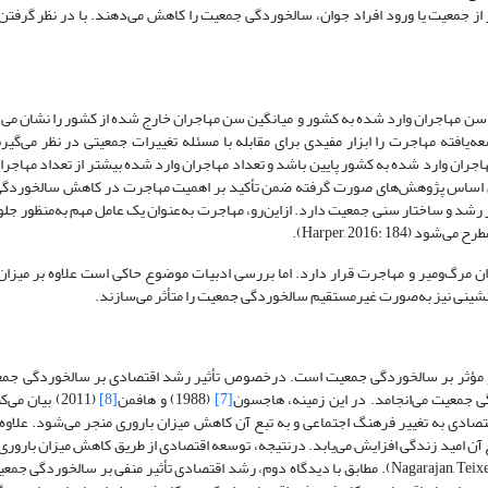
 از جمعیت یا ورود افراد جوان، سالخوردگی جمعیت را کاهش می‌دهند. با در نظر گرفت
ن سن مهاجران وارد شده به کشور و میانگین سن مهاجران خارج شده از کشور را نشان می
س رابطه (4) درصورتی‌که میانگین سن مهاجران وارد شده به کشور پایین باشد و تعداد مهاجران وارد شده بیشتر از تعداد 
ین اساس پژوهش‌های صورت گرفته ضمن تأکید بر اهمیت مهاجرت در کاهش سالخوردگ
ر رشد و ساختار سنی جمعیت دارد. از‌این‌رو، مهاجرت به‌عنوان یک عامل مهم به‌منظور جل
Harper, 2016:).
مرگ‌و‌میر و مهاجرت قرار دارد. اما بررسی ادبیات موضوع حاکی است علاوه بر میزان 
نشینی نیز به‌صورت غیرمستقیم سالخوردگی جمعیت را متأثر می
سازند.
مهم و مؤثر بر سالخوردگی جمعیت است. درخصوص تأثیر رشد اقتصادی بر سالخوردگی جم
 جمعیت می‌انجامد. در این زمینه، هاجسون
[7]
(1988) و هافمن
[8]
(2011) بیان م
 اقتصادی به تغییر فرهنگ اجتماعی و به تبع آن کاهش میزان باروری منجر می‌شود. علاوه 
آن امید زندگی افزایش می‌یابد. درنتیجه، توسعه اقتصادی از طریق کاهش میزان باروری 
زندگی به افزایش سالخوردگی جمعیت منجر می‌گردد (Nagarajan, Teixeira and Silva, 2021: 191). مطابق با دیدگاه دوم، رشد اقتصادی تأثیر منفی بر