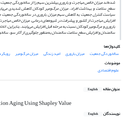
سطح سلامت و بهداشت افراد، میزان مرگ‌و‌میر کودکان کاهش شدیدی می‌یابد؛
افزایش مهاجرت از کشور و پیشرفت در شیوه‌های درمانی، میزان خالص مهاجرت 
باروری و مرگ‌و‌میر کودکان نسبت به مرحله قبل افزایش می‌یابند.
بنابراین، اتخ
سالمندان و افزایش سطح سلامت سالمندان به‌منظور جلوگیری از آثار سوء سال
کلیدواژه‌ها
سالخوردگی جمعیت
میزان باروری
امید زندگی
میزان مرگ‌و‌میر
رویکرد
موضوعات
علوم اقتصادی
عنوان مقاله
English
ation Aging Using Shapley Value
نویسندگان
English