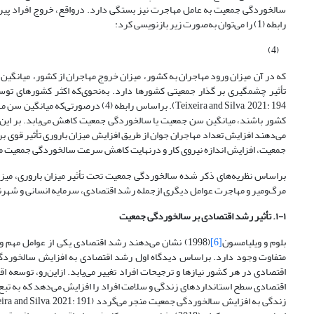
سالخوردگی جمعیت به عامل مهاجرت نیز بستگی دارد. در‌واقع، خروج افراد پیر
رابطه (1) را می‌توان به‌صورت زیر بازنویسی کرد:
(4)
که در آن میزان ورود مهاجران به کشور، میزان خروج مهاجران از کشور، میانگی
Teixeira and Silva, 2021: 194). براسا
کشور باشند، میانگین سن جمعیت یا سالخوردگی جمعیت کاهش می‌یابد. بر ا
می‌دهند افزایش تعداد مهاجران جوان از طریق افزایش میزان باروری تأثیر قوی ب
جمعیت، افزایش اندازه نیروی کار و در‌نهایت کاهش سرعت سالخوردگی جمعیت مطرح می‌شود ( 184
براساس نظریه
های ذکر شده سالخوردگی جمعیت تحت تأثیر میزان باروری، میزان 
مرگ‌ومیر و مهاجرت عوامل دیگری از‌جمله رشد اقتصادی، سرمایه انسانی و شهر
۱-۱. تأثیر رشد اقتصادی بر سالخوردگی جمعیت
بلوم و ویلیامسون
[6]
(1998) نشان می‌دهند رشد اقتصادی یکی از عوامل 
متفاوت وجود دارد. براساس دیدگاه اول رشد اقتصادی به افزایش سالخوردگی
اقتصادی در هر کشور نیازها و ترجیحات افراد تغییر می‌یابد. از‌این‌رو، توسعه
اقتصادی سطح استانداردهای زندگی و سلامت افراد را افزایش می‌دهد که به تبع 