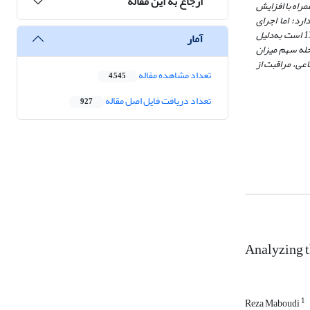
ارجاع به این مقاله
اجرت و باروری بیشترین سهم را از سالخوردگی جمعیت به خود اختصاص دهند. در مرحله دوم گذار ساختار سنی یعنی دوره زمانی 1389-1375، همراه با افزایش
رد؛ اما اجرای
سیاست کنترل جمعیت به کاهش سهم میزان باروری در سالخوردگی جمعیت منجر می‌شود. در مرحله سوم گذار ساختار سنی که دربرگیرنده دوره زمانی 1399-1390 است به‌دلیل
آمار
حله سهم میزان
اعی، مراقبت از
تعداد مشاهده مقاله
4,545
تعداد دریافت فایل اصل مقاله
927
Analyzing t
1
Reza Maboudi