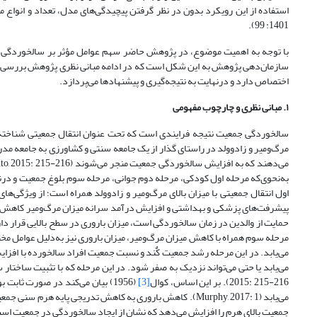
استفاده از این رویکرد بدون در نظر گرفتن پیچیدگی‌های مدل، تعداد و انواع
1401: 99).
سازمان‌دهی پژوهش به این شکل است که در ادامه مبانی نظری پژوهش بررسی
اختصاص دارد و درنهایت به نتیجه‌گیری و پیشنهادها می‌پردازد.
۱. مبانی نظری و چارچوب مفهومی
سالخوردگی جمعیت نتیجه فرایندی است که تحت عنوان انتقال جمعیتی شناخته م
مرگ‌و‌میر و زاد‌و‌ولد در راستای گذار از یک جامعه سنتی و کشاورزی به جامعه م
اول انتقال جمعیتی با میزان بالای مرگ‌و‌میر و زاد‌و‌ولد همراه است؛ از ویژگی
پیشرفت‌های پزشکی و بهداشتی و افزایش درآمد سرانه میزان مرگ‌و‌میر کاهش می‌
حمایت از والدین در زمان سالخوردگی است، میزان باروری در سطح بالایی قرار دارد
مرحله سوم همراه با کاهش میزان مرگ‌و‌میر، میزان باروری نیز به‌دلیل عوامل 
می‌یابد. در این مرحله رشد جمعیت کٌند و نسبت جمعیت افراد سالخورده با افزا
2015: 215-216). بر این اساس، کوال
[3]
(1956) بیان می‌کند در صورت ث
می‌یابد (Murphy, 2017: 1). کاهش باروری به کاهش تدریجی پا
جمعیت بالای هرم را افزایش می‌دهد که نشان‌ از ایجاد سالخوردگی در جمعیت است (تقدیس