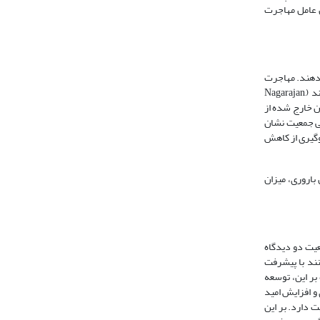
ن عامل مهاجرت
‌دهند. مهاجرت
تأثیر چشمگیری بر گذار جمعیتی کشورها دارد. به‌نحوی‌که اکثر کشورهای توسعه‌یافته مهاجرت را ابزار مفیدی برای مقابله با مسئله تغییرات جمعیتی در نظر می‌گیرند (Nagarajan,
مهاجران خارج شده از
ی جمعیت نشان
وگیری از کاهش
باروری، میزان
عیت دو دیدگاه
ی‌کنند با پیشرفت
بر این، توسعه
و افزایش امید
 سالخوردگی جمعیت دارد. بر این