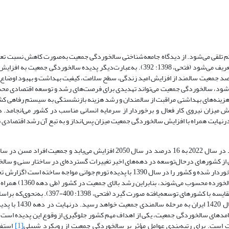
ساله به جمعیت و افزایش نسبت تعداد افراد60 یا 65 ساله و بیشتر به جمعیت تعریف می‌شود (فتحی، 1398: 392). به‌عبارت‌دیگر پدیده سالخ
درصد جمعیت سالمند از افزایش امید زندگی، سطح سلامت، کیفیت بهداشت و بهبود اوضاع
 می‌شود، سالخوردگی جمعیت می‌تواند تهدیدی برای فرصت‌های رشد و توسعه اقتصادی م
ش هزینه‌های بهداشتی مراقبت از سالمندان و رشد هزینه بازنشستگی به سیستم رفاهی ک
 میزان نیروی کار فعال و برخوردار از سرمایه انسانی مناسب در کشور می‌انجامد. در
. در‌نهایت همراه با افزایش سالخوردگی جمعیت میزان پس‌‌انداز و به تبع آن رشد اقتصادی
Unite) . در این بین ایران به‌عنوان یکی از کشورهای درحال‌توسعه در دهه‌های اخیر تغییرات گسترده‌ای در ساختار سنی
تجربه کرده است. به‌طوری‌که جمعیت کشور در دهه 1360 از رشد چشمگیری برخوردار شده‌ و کشور را در سال 1390 با پدیده تورم جوانی موا
ایران، 139۸). همچنین از‌آنجا‌که در دهه‌های آتی متولدان 
زندگی باعث می‌شود پدیده سالخوردگی جمعیت در ایران با سرعت بیشتری در مقایسه با کشورهای تو
صورت گرفته در اواخر دهه 1400 جمعیت ایران رو به 
د (گزارش تحلیلی مرکز آمار ایران، 139۸). با توجه به پیامدهای سالخوردگی جمعیت، یکی از اهداف مهم کشور جلوگیری از وقوع این پدید
 است. برای رتبه‌بندی عوامل مؤثر بر سالخوردگی جمعیت از رویکرد شیپلی
[1]
استفا