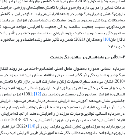
اساس، رینود و میکولی (2018) نشان می‌دهند کاهش توان 
عادات غذایی را در پی دارد و از‌سوی‌دیگر با کاهش فعالیت‌های ورزشی، مراقبت
باروری کاهش و میزان مرگ‌و‌میر در جامعه افزایش می‌یابد. علاوه بر این، با ک
به امکانات بهداشتی محدود می‌شود، مشکلات مرتبط با مسکن افزایش می‌یابد؛ لذا
سالخوردگی جمعیت وجود ندارد، پژوهش‌های مختلف به‌صورت تجربی تأثیر رشد ا
ناگاراجان
[10]
و همکاران (2021) ضمن رد تأثیر منفی رشد اقتصادی 
در پی دارد.
۱-۲. تأثیر سرمایه انسانی بر سالخوردگی جمعیت
سرمایه انسانی همواره به‌عنوان عامل اصلی اقتصادی-اجتماعی در روند انتقا
مرگ‌و‌میر و امید زندگی اثر گذار است. برخی مطالعات نشان می‌دهد بهبود در 
(2010) نشان می‌دهد سطح تحصیلات زنان و مشارکت آنها در بازار کار با کا
انسانی به افزایش سالخوردگی جمعیت می‌انجامد. بکر
[12]
(1981) نیز براس
جانشینی نشان می‌دهد آموزش به افزایش دستمزد زنان منجر می‌شود. افزایش دس
دارد. اثر درآمدی با افزایش دستمزد و در‌نتیجه افزایش توانایی تأمین مخارج تعدا
در سرمایه انسانی، توانایی و مهارت فرزندان را افزایش دهند. از‌آنجا‌که افزایش س
افراد کاهش می‌دهد، بنابراین میزان باروری کاهش می‌یابد (Cygan-Rehm and Maeder, 2013: 37). لوتز
برخوردارند به فرزندآوری تمایل کمتری دارند. چن و گو
[14]
(2022) نیز 
باروری می‌انجامد. با توجه به مطالب ذکر شده آموزش از طریق افزایش امید زن