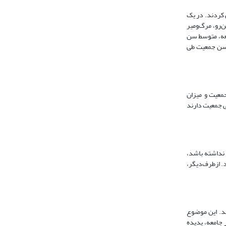
ی کردند. در یک
رو، مرگ‌و‌میر
معه، متوسط سن
ن و همکاران (1989) رابطه زیر را برای تغییرات سن جمعیت طی
جمعیت و میزان
گی جمعیت دارند
د و مرگ‌و‌میر وجود نداشته باشد،
 از‌طرف‌دیگر،
ند. این موضوع
 جامعه، پدیده