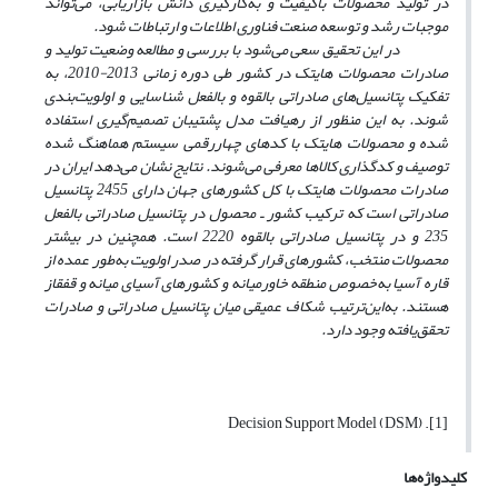
در تولید محصولات با‌کیفیت و به‌کارگیری دانش بازاریابی، می‌تواند
موجبات رشد و توسعه صنعت فناوری اطلاعات و ارتباطات شود.
در این تحقیق سعی می‌شود با بررسی و مطالعه وضعیت تولید و
صادرات محصولات‌ هایتک در کشور طی دوره زمانی 2013-2010‌، به
تفکیک پتانسیل‌های صادراتی بالقوه و بالفعل شناسایی و اولویت‌بندی
شوند. به‌ این ‌منظور از رهیافت مدل پشتیبان تصمیم‌گیری استفاده
شده و محصولات‌ هایتک با کدهای چهار‌رقمی سیستم هماهنگ شده
توصیف و کدگذاری کالاها معرفی می‌شوند. نتایج نشان می‌دهد ایران در
صادرات محصولات ‌هایتک با کل کشورهای جهان دارای 2455 پتانسیل
صادراتی است که ترکیب کشور ـ محصول
در پتانسیل صادراتی بالفعل
235 و در پتانسیل صادراتی بالقوه 2220 است. همچنین در بیشتر
محصولات منتخب، کشورهای قرار گرفته در صدر اولویت به‌طور عمده از
قاره آسیا به‌خصوص منطقه خاورمیانه و کشورهای آسیای میانه و قفقاز
هستند. به‌این‌ترتیب شکاف عمیقی میان پتانسیل صادراتی و صادرات
تحقق‌یافته وجود دارد.
[1]. Decision Support Model (DSM)
کلیدواژه‌ها