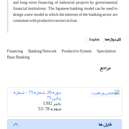
and long-term financing of industrial projects by governmental
financial institutions. The Japanese banking model can be used to
design a new model in which the interests of the banking sector are
consistent with productive sectors in Iran.
کلیدواژه‌ها
English
Financing
Banking Network
Productive System
Speculation
Basic Banking
مراجع
دوره 20، شماره 75 - شماره
پیاپی 75
پاییز 1392
صفحه
53-78
فایل ها