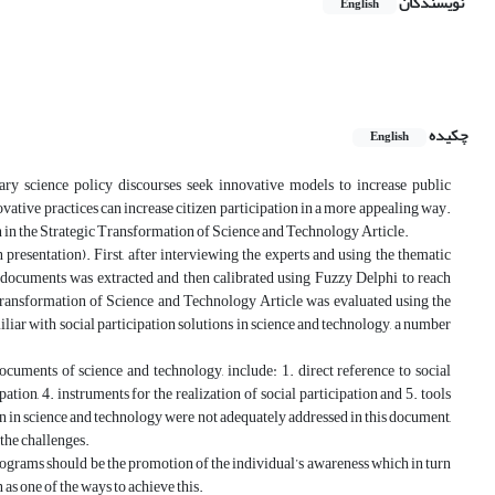
نویسندگان
English
چکیده
English
orary science policy discourses seek innovative models to increase public
vative practices can increase citizen participation in a more appealing way.
on in the Strategic Transformation of Science and Technology Article.
 presentation). First, after interviewing the experts and using the thematic
o documents was extracted and then calibrated using Fuzzy Delphi to reach
c Transformation of Science and Technology Article was evaluated using the
miliar with social participation solutions in science and technology, a number
cuments of science and technology, include: 1. direct reference to social
ipation, 4. instruments for the realization of social participation and 5. tools
on in science and technology were not adequately addressed in this document,
 the challenges.
programs should be the promotion of the individual’s awareness which in turn
 as one of the ways to achieve this.