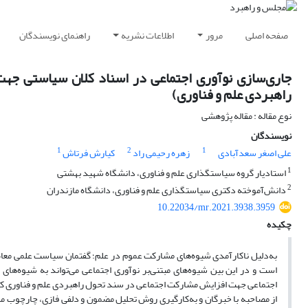
صفحه اصلی
مرور
اطلاعات نشریه
راهنمای نویسندگان
جاری‌سازی نوآوری اجتماعی در اسناد کلان سیاستی جهت
راهبردی علم و فناوری)
نوع مقاله : مقاله پژوهشی
نویسندگان
1
2
1
علی اصغر سعدآبادی
زهره رحیمی راد
کیارش فرتاش
1
استادیار گروه سیاستگذاری علم و فناوری، دانشگاه شهید بهشتی
2
دانش‌آموخته دکتری سیاستگذاری علم و فناوری، دانشگاه مازندران
10.22034/mr.2021.3938.3959
چکیده
به‌دلیل ناکارآمدی شیوه‌های مشارکت عموم در علم؛ گفتمان سیاست علمی معاص
است و در این بین شیوه‌های مبتنی‌بر نوآوری اجتماعی می‌تواند به شیوه‌ها
اجتماعی جهت افزایش مشارکت اجتماعی در سند تحول راهبردی علم و فناوری کشور»
از مصاحبه با خبرگان و به‌کارگیری روش تحلیل مضمون و دلفی فازی، چارچوب م