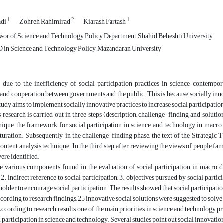
1
2
1
adi
Zohreh Rahimirad
Kiarash Fartash
ssor of Science and Technology Policy Department, Shahid Beheshti University
 in Science and Technology Policy, Mazandaran University
: due to the inefficiency of social participation practices in science, contemp
 and cooperation between governments and the public. This is because, socially inno
tudy aims to implement socially innovative practices to increase social participati
research is carried out in three steps (description, challenge-finding and solution
hnique, the framework for social participation in science and technology in macr
aturation. Subsequently, in the challenge-finding phase, the text of the Strategi
content analysis technique. In the third step, after reviewing the views of people fa
were identified.
e various components found in the evaluation of social participation in macro do
 2. indirect reference to social participation, 3. objectives pursued by social partic
holder to encourage social participation. The results showed that social participati
according to research findings, 25 innovative social solutions were suggested to solve
ccording to research results, one of the main priorities in science and technology 
l participation in science and technology. Several studies point out social innovation