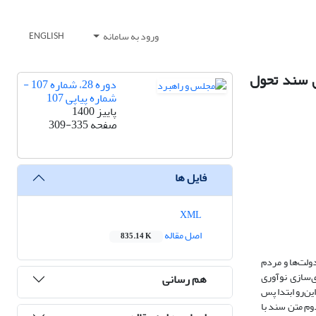
ورود به سامانه
ENGLISH
ی سند تحول
دوره 28، شماره 107 -
شماره پیاپی 107
پاییز 1400
صفحه
309-335
فایل ها
XML
اصل مقاله
835.14 K
ولت‌ها و مردم
ی‌سازی نوآوری
هم رسانی
ن‌رو ابتدا پس
وم متن سند با