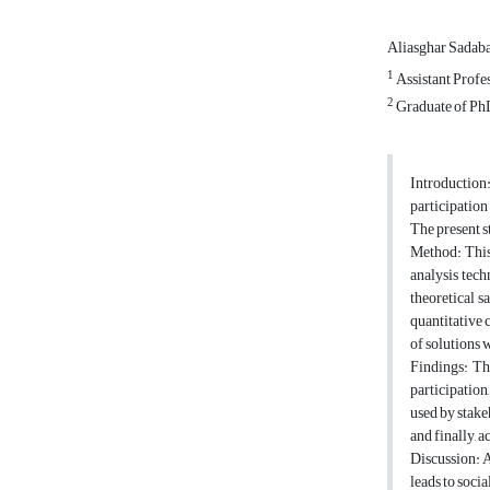
Aliasghar Sadab
1
Assistant Profe
2
Graduate of PhD
Introduction
participation
The present s
Method: This 
analysis tec
theoretical s
quantitative 
of solutions 
Findings: Th
participation,
used by stake
and finally, 
Discussion: A
leads to socia