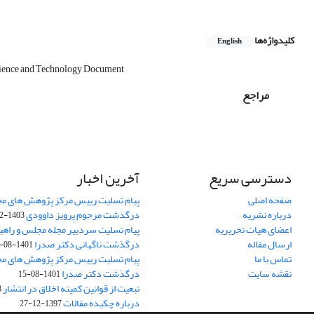
کلیدواژه‌ها
English
cience and Technology Document
مراجع
دسترسی سریع
آخرین اخبار
صفحه اصلی
پیام تسلیت رییس مرکز پژوهش های م
درباره نشریه
درگذشت مرحوم پرویز داوودی
1403-02-01
اعضای هیات تحریریه
پیام تسلیت سردبیر مجله مجلس و راهب
ارسال مقاله
درگذشت ناگهانی دکتر صدرا
1401-08-15
تماس با ما
پیام تسلیت رییس مرکز پژوهش های م
نقشه سایت
درگذشت دکتر صدرا
1401-08-15
تبعیت از قوانین کمیته اخلاق در انتشار
3
درباره چکیده مقالات
1397-12-27