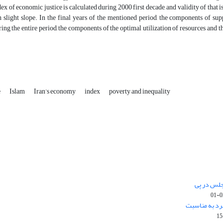
x of economic justice is calculated during 2000 first decade, and validity of that i
h slight slope. In the final years of the mentioned period, the components of su
ing the entire period, the components of the optimal utilization of resources and t
e
Islam
Iran’s economy
index
poverty and inequality
جلس در پی
رد به مناسبت