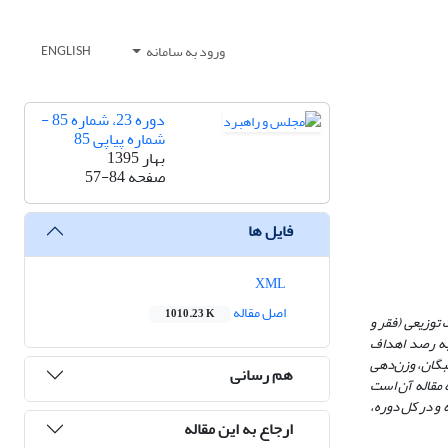
ورود به سامانه
ENGLISH
دوره 23، شماره 85 -
شماره پیاپی 85
بهار 1395
صفحه
57-84
فایل ها
XML
اصل مقاله
1010.23 K
توزیعی (فقر و
 به رصد اهداف
بگان، وزن‌دهی
هم رسانی
می‌شود. نتیجه مقاله آن است
 و در کل دوره،
ارجاع به این مقاله