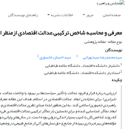
صفحه اصلی
مرور
اطلاعات نشریه
راهنمای نویسندگان
معرفی و محاسبه شاخص ترکیبی عدالت اقتصادی ازمنظر اس
نوع مقاله : مقاله پژوهشی
نویسندگان
2
1
سیدمحمدرضا سیدنورانی
سید احسان خاندوزی
1
دانشیار دانشکده اقتصاد، دانشگاه علامه طباطبایی
2
استادیار دانشکده اقتصاد، دانشگاه علامه طباطبایی
چکیده
ارزیابی درباره فراز و فرود عدالت یا تأثیر سیاست‌ها بر بهبود یا وخامت عدال
نابرابری) برای نمایاندن ابعاد عدالت اقتصادی در اسلام، هدف این مقاله 
راهبردی جمهوری اسلامی کند. به این منظور ابتدا مبنای نظری عدالت اقتصادی 
که روند شاخص کل با شیب بسیار اندکی نزولی بوده است. در سال‌های پایانی دوره
مؤلفه‌های بهره‌برداری بهینه از منابع و حق نسل‌های آتی از منابع طبیعی در وضع