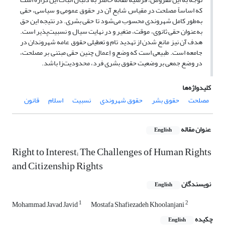
که اساساً مصلحت در مقیاس شایع آن در حقوق عمومی و سیاسی، حقی
به‌طور کامل شهروندی محسوب می‌شود تا حقی بشری. در نتیجه این حق
به‌عنوان حقی ثانوی، موقت، متغیر و در نهایت سیال و نسبیت‌پذیر است.
هدف آن نیز مانع شدن از تهدید تام و تعطیلی حقوق عامه شهروندان در
جامعه است. طبیعی است که وضع و اِعمال چنین حقی مبتنی بر مصلحت،
در وضع جمعی بر وضعیت حقوق بشری فرد، محدودیت‌زا باشد.
کلیدواژه‌ها
مصلحت
حقوق بشر
حقوق شهروندی
نسبیت‌
اسلام
قانون
عنوان مقاله
English
Right to Interest; The Challenges of Human Rights
and Citizenship Rights
نویسندگان
English
1
2
Mohammad Javad Javid
Mostafa Shafiezadeh Khoolanjani
چکیده
English