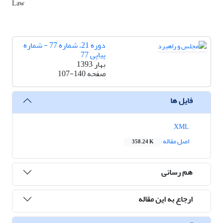
Law
دوره 21، شماره 77 - شماره
پیاپی 77
بهار 1393
صفحه
107-140
فایل ها
XML
اصل مقاله
358.24 K
هم رسانی
ارجاع به این مقاله