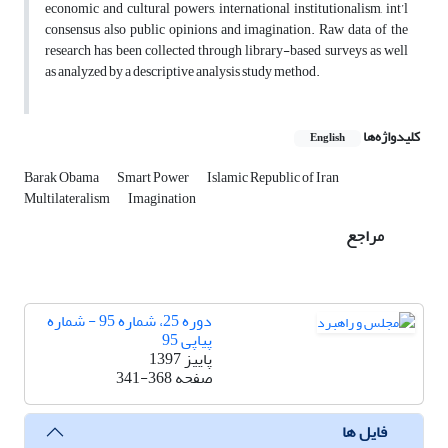
economic and cultural powers, international institutionalism, int’l
consensus also public opinions and imagination. Raw data of the
research has been collected through library-based surveys as well
as analyzed by a descriptive analysis study method.
کلیدواژه‌ها
English
Barak Obama
Smart Power
Islamic Republic of Iran
Multilateralism
Imagination
مراجع
دوره 25، شماره 95 - شماره
پیاپی 95
پاییز 1397
صفحه
341-368
فایل ها