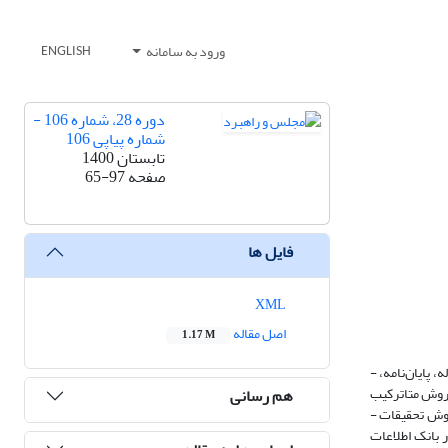
ورود به سامانه
ENGLISH
دوره 28، شماره 106 -
شماره پیاپی 106
تابستان 1400
صفحه
65-97
فایل ها
XML
اصل مقاله
1.17 M
ضرورت و لزوم توجه ­به ­زیست‌پذیری ­کلان‌شهرها ­در ­دهه‌های ­اخیر ­جای ­خود ­را ­در ­ادبیات ­علمی ­کشور ­باز ­کرده ­و ­تلاش‌های ­بسیاری ­در ­عرصه‌های پژوهشی در قالب ­رساله، ­پایان‌نامه، ­
ز ­روش ­متاترکیب
هم رسانی
­به ­این ­موضوع ­پرداخته ­است ­که ­از‌لحاظ ­هدف‌‌‌‌‌‌‌گذاری ­کاربردی‌‌‌‌‌‌‌ و ­از‌لحاظ ­ماهیت اطلاعات و شیوه تحلیل آنها کیفی است و در زمره ­پژوهش‌‌‌‌‌‌‌های ­اسنادی ­و ­درنهایت ­برمبنای ­روش ­تحقیقات ­
‌شهرهای ­کشور ­است ­که ­در بانک اطلاعات