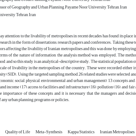
ssor of Geography and Urban Planning, Payame Noor University, Tehran, Iran
versity, Tehran, Iran
ay attention to the livability of metropolises in recent decades has found its place 
research in the form of dissertations, research papers and conferences. Taking these t
ors affecting the livability of Iranian metropolises and this was done by employing
terms of the nature of information, the analysis method was employed. The method
od, and so this study is an analytical-descriptive study. The statistical population 
cale of livability in the metropolises of the country. These were recorded either i
ity (SID). Using the targeted sampling method, 26 related studies were selected and 
conomic, social, physical, environmental and urban management), 13 concepts and 4
d income (17), access to facilities and infrastructure (16), pollution (16), and fai
he importance of these concepts, and it is necessary that the managers and deci
any urban planning, programs or policies.
y
Quality of Life
Meta-Synthesis
Kappa Statistics
Iranian Metropolises