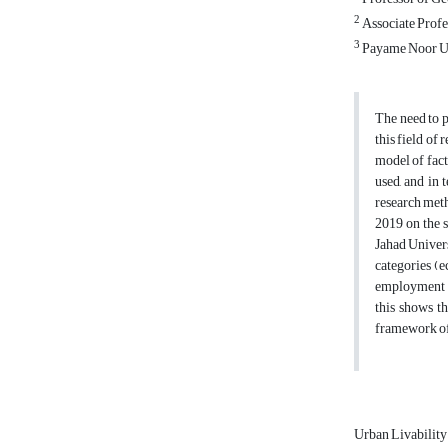
2
Associate Profe
3
Payame Noor Uni
The need to p
this field of 
model of fact
used, and in 
research meth
2019 on the s
Jahad Univers
categories (e
employment an
this shows t
framework of 
Urban Livabilit