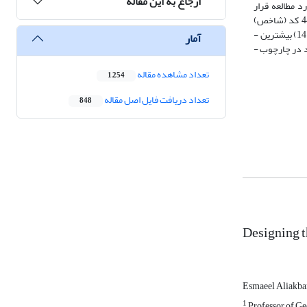
ارجاع به این مقاله
نه‌گیری هدفمند 26 پژوهش مرتبط انتخاب و مورد مطالعه قرار
گرفتند. ­براساس یافته‌های به‌دست آمده، مدل مفهومی استراخ شده، شامل پنج مقوله (اقتصادی، اجتماعی، کالبدی، زیست محیطی و مدیریت شهری)، 13 مفهوم، 44 کد (شاخص)
است. ­همچنین ­از ­بین ­13 ­مفهوم ­بررسی ­شده، ­مفاهیم ­اشتغال ­و ­درآمد ­(17)، دسترسی به امکانات و زیرساخت‌ها (16)، آلودگی ­(16) ­و ­مسکن ­عادلانه و استطاعت‌‌‌‌‌‌‌پذیر ­(14) ­بیشترین ­
آمار
فراوانی ­و ­تکرار ­را ­دارد که نشان‌دهنده اهمیت و اولویت این مفاهیم است و باید ­مدیران ­و ­تصمیم‌‌‌‌‌‌‌گیران ­حوزه ­شهری، ­توجه ویژه‌ای ­به ­آنها ­داشته ­باشند ­و ­همواره ­این ­موارد ­در ­چارچوب ­
تعداد مشاهده مقاله
1,254
تعداد دریافت فایل اصل مقاله
848
Designing t
Esmaeel Aliakba
1
Professor of Ge