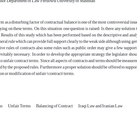
ssor, Department of Law, Ferdowsi University of Mashhad
rm as a disturbing factor of contractual balance is one of the most controversial is
ing on these terms. On this situation, one question is raised: Is there any solution
 Results of this study which has been performed based on the descriptive and analy
neral rule which can provide full support clearly to the weak side although using gener
tive rules of contracts also some rules such as public order may give a few support
nevitably necessary. In order to develop the appropriate strategy, the legislator sh
 to unfair contract terms. Since all aspects of contracts and terms should be measured
 by the proposed rules. Furthermore, a proper solution should be offered to support t
ion or modification of unfair (contract) terms.
ms
Unfair Terms
Balancing of Contract
Iraqi Law and Iranian Law