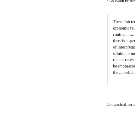
Assistant Profe
The unfair te
economic rely
contract law?
there is no ge
of interpreta
solution is i
related cases
be emphasized
the cancellat
Contractual Ter