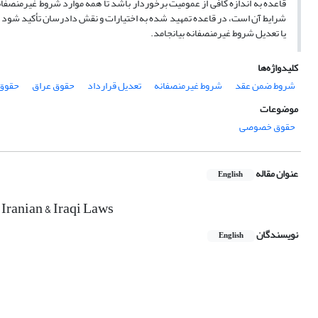
قاعده به اندازه کافی از عمومیت برخوردار باشد تا همه موارد شروط غیرمنصفان
شرایط آن است، در قاعده تمهید شده به اختیارات و نقش دادرسان تأکید شود و ثالث
یا تعدیل شروط غیرمنصفانه بیانجامد.
کلیدواژه‌ها
شروط ضمن عقد
شروط غیرمنصفانه
تعدیل قرارداد
حقوق عراق
حقوق 
موضوعات
حقوق خصوصی
عنوان مقاله
English
Iranian & Iraqi Laws
نویسندگان
English