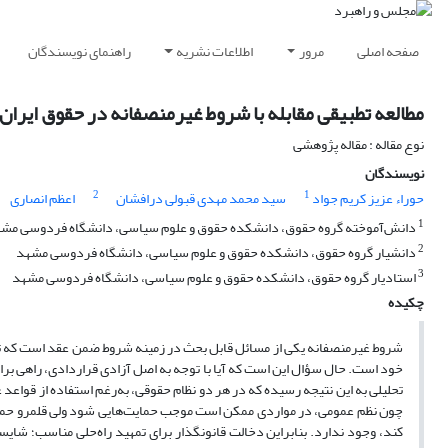
صفحه اصلی
مرور
اطلاعات نشریه
راهنمای نویسندگان
مطالعه تطبیقی مقابله با شروط غیرمنصفانه در حقوق ایران 
نوع مقاله : مقاله پژوهشی
نویسندگان
2
1
حوراء عزیز کریم جواد
سید محمد مهدی قبولی درافشان
اعظم انصاری
1
دانش‌آموخته گروه حقوق، دانشکده حقوق و علوم سیاسی، دانشگاه فردوسی مش
2
دانشیار گروه حقوق، دانشکده حقوق و علوم سیاسی، دانشگاه فردوسی مشهد
3
استادیار گروه حقوق، دانشکده حقوق و علوم سیاسی، دانشگاه فردوسی مشهد
چکیده
شروط غیرمنصفانه‌ یکی از مسائل قابل بحث در زمینه شروط ضمن عقد است که تعا
خود است. حال سؤال این است که آیا با توجه به اصل آزادی قراردادی، راهی برای 
تحلیلی به این نتیجه رسیده که در هر دو نظام حقوقی، به‌رغم استفاده از قواعد
چون نظم عمومی، در مواردی ممکن است موجب حمایت‌هایی شود ولی قلمرو حمایت
کند، وجود ندارد. بنابراین دخالت قانونگذار برای تمهید راه‌حلی مناسب؛ شایست