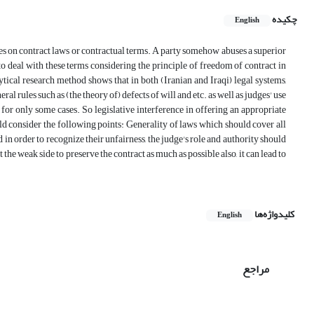
چکیده
English
sues on contract laws or contractual terms. A party somehow abuses a superior
 to deal with these terms considering the principle of freedom of contract in
tical research method shows that in both (Iranian and Iraqi) legal systems,
al rules such as (the theory of) defects of will and etc. as well as judges' use
 for only some cases. So legislative interference in offering an appropriate
ould consider the following points: Generality of laws which should cover all
 in order to recognize their unfairness, the judge's role and authority should
he weak side to preserve the contract as much as possible also, it can lead to
کلیدواژه‌ها
English
مراجع