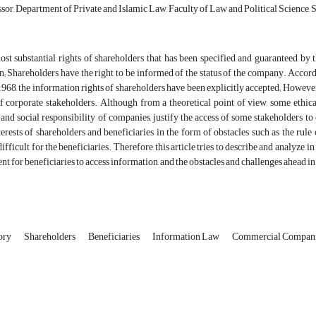
sor, Department of Private and Islamic Law, Faculty of Law and Political Science, S
st substantial rights of shareholders that has been specified and guaranteed by 
n; Shareholders have the right to be informed of the status of the company. Accor
968, the information rights of shareholders have been explicitly accepted; However, t
 corporate stakeholders. Although from a theoretical point of view, some ethical
and social responsibility of companies, justify the access of some stakeholders t
terests of shareholders and beneficiaries in the form of obstacles such as the ru
fficult for the beneficiaries. Therefore, this article tries to describe and analyze, in
nt for beneficiaries to access information, and the obstacles and challenges ahead in
ory
Shareholders
Beneficiaries
Information Law
Commercial Compan