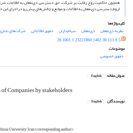
همچون حاکمیت روح رقابت بر شرکت، حق دسترسی ذی‌نفعان به اطلاعات شرکت را
لزوم دسترسی ذی‌نفعان به اطلاعات و موانع و چالش‌های پیش رو در اجرای این ح
کلیدواژه‌ها
نظریه ذی‌نفعان
ذی‌نفعان
سهام‌داران
حقوق اطلاعاتی
شرکت‌های تجاری
20.1001.1.23221860.1402.30.113.8.5
موضوعات
حقوق خصوصی
عنوان مقاله
English
on of Companies by stakeholders
نویسندگان
English
hiraz University, Iran (corresponding author);