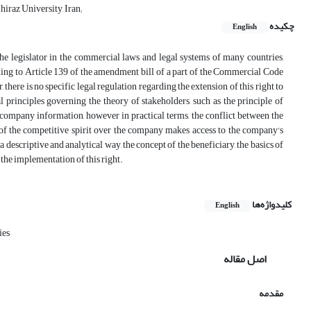
hiraz University, Iran;
چکیده
English
the legislator in the commercial laws and legal systems of many countries,
ding to Article 139 of the amendment bill of a part of the Commercial Code
here is no specific legal regulation regarding the extension of this right to
 principles governing the theory of stakeholders, such as the principle of
o company information, however in practical terms, the conflict between the
le of the competitive spirit over the company makes access to the company's
 a descriptive and analytical way, the concept of the beneficiary, the basics of
 the implementation of this right.
کلیدواژه‌ها
English
ies
اصل مقاله
مقدمه