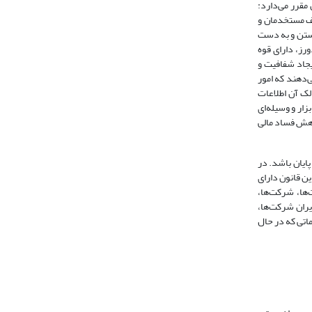
11). سازمان بین‌المللی شفافیت چنین مقرر می‌دارد:
یف مستخدمان و
Christopher and Heald, 2006: 23). بر این اساس حق دانستن و به دست
اتی خردورز، دارای قوه
 هستند، ازاین‌رو هرگونه رفتار محافظه‌کارانه و مخفی‌کارانه نافی اصل شفافیت است (پدرام و رحمانی‌زاده دهکردی‌، 1381: 87). ایجاد شفافیت و
‌دهند که امور
الک آن اطلاعات
ار و وسیله‌ای
هش فساد‌ مالی
ایان باشد. در
قان این قانون دارای
افیت مشخصه‌ای است که دولت‌ها، شرکت‌ها،
دیران شرکت‌ها،
ماتی که در حال