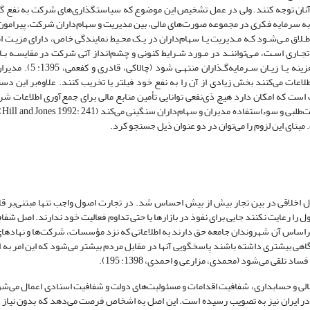
 آنان توجه کنند. ولی در عمل تشخیص این موضوع که سیاستگذاری‌های شرکت به نفع گر
 به سرمایه فکری در مجموعه صورت‌های مالی‌، بین مدیریت و سهام‌داران شرکت‌، پیرامو
اطـلاق مـی‌شـود کـه مـدیریت یـا سهام‌داران در یـک محـیط نمایندگی خاص، دارای مزیـت ا
جـاری اسـت، مـی‌تواننـد در مـورد شـرایط کنونی و چشم‌انداز آتی شرکت در مقایسـه بـا 
راه‌هـای گونـاگون از مزیـت اطلاعاتی برخوردار شوند که در نهایت 
‌ اطلاعات می‌کنند بخش زیادی از آن را به نفع خود فیلتر یا تخریب کنند. علاوه‌بر این د
ست که امکان دارد‌ هیچ ذی‌نفعی توانایی تأمین منابع مالی برای جمع‌آوری اطلاعات ش
کاهش عدم
نای این لزوم را می‌توان در دو عنوان ذیل جستجو کرد.
 آن توسعه بازار در قرن 21‌، ضرورت رعایت اصول اخلاقی در بین تجار بیش از بیش احساس شد. در تجارت اصول واجب تنها مبتنی‌
 را رعایت نکنند جایی برای نفوذ در بازارها یا حتی تداوم فعالیت خود ندارند. اصل شفاف
ساس آن شهروندان جامعه حق دارند به اطلاعاتی که نزد مؤسسات، شرکت‌ها و نهادها
هی بیشتری داشته باشند پاسخگویی آنها در مقابل مردم بیشتر می‌شود که این امر به 
تلقی می‌شود‌ (محمدی، مزارعی و احمدی، 1398: 195).
ی و حسابداری، شفافیت اقدامات و مسئولیت‌های دولت و شفافیت اسنادی اعمال می‌شود
ایران نیز به تصویب رسیده است. این اصل به اشخاص فرصت می‌دهد که بدون نیاز به 