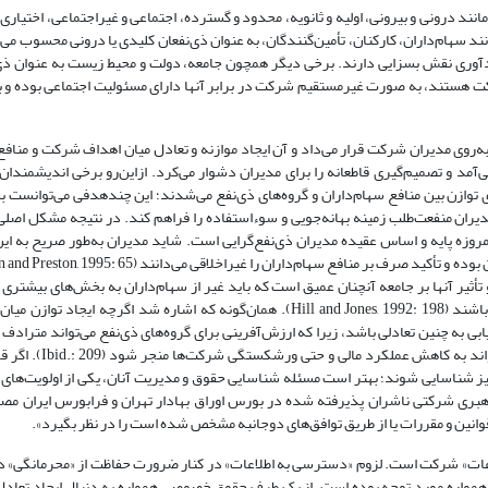
نند درونی و بیرونی، اولیه و ثانویه، محدود و گسترده، اجتماعی و غیراجتماعی، اختیاری 
مانند سهام‌داران، کارکنان، تأمین‌گنندگان‌، به عنوان ذی‌نفعان کلیدی یا درونی محسوب می‌
وری نقش بسزایی دارند. برخی دیگر‌ همچون جامعه، دولت و محیط زیست به عنوان ذی‌
رکت هستند، به صورت غیر‌مستقیم شرکت در برابر آنها دارای مسئولیت اجتماعی بوده و با
به‌روی مدیران شرکت قرار می‌داد و آن ایجاد موازنه و تعادل میان اهداف شرکت و منافع
آمد و تصمیم‌گیری قاطعانه را برای مدیران دشوار می‌کرد.‌ ازاین‌رو برخی اندیشمندا
 توازن بین منافع سهام‌داران و گروه‌های ذی‌نفع می‌شدند؛ این چند‌هدفی‌ می‌توانست به 
ران منفعت‌طلب زمینه‌ بهانه‌جویی و سوء‌استفاده را فراهم کند. در نتیجه مشکل اصلی 
 اجرا کردن آن بود (عیسایی تفرشی و یحیی‌پور، 1392: 155). ولی امروزه پایه و اساس عقیده مدیران ذی‌نفع‌گرایی است. شاید مدیران به‌طور صر
ثیر آنها بر جامعه آنچنان عمیق است که باید غیر از سهام‌داران به بخش‌های بیشتری ا
شرکت سهام ندارند ولی در‌عین‌حال دارای نفع هستند توجه کرده و پاسخگو باشند (Hill and Jones, 1992: 198). همان‌گونه که اشاره شد ا
بی به چنین تعادلی باشد، زیرا که ارزش‌آفرینی برای گروه‌های ذی‌نفع می‌تواند ‌مترادف 
مالی برای سهام‌داران باشد. ازسوی‌ دیگر‌ نادیده گرفتن ن
 نیز شناسایی شوند؛ بهتر است مسئله شناسایی حقوق و مدیریت آنان، یکی از اولویت‌های 
قوانین و مقررات یا از طریق توافق‌های دوجانبه مشخص شده است را در نظر بگیرد».
لاعات» شرکت است. لزوم «دسترسی به اطلاعات» در کنار ضرورت حفاظت از «محرمانگی» د
 همواره مورد توجه بوده است. از یک طرف حقوق خصوصی همواره به دنبال ایجاد تعادل م