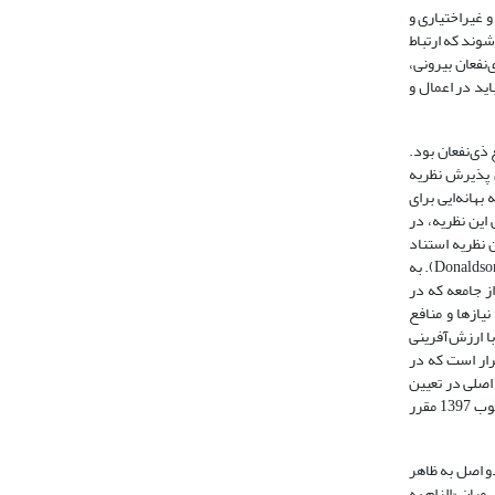
و غیراختیاری و
شوند که ارتباط
نفعان بیرونی،
ید در اعمال و
 ذی‌نفعان بود.
ن پذیرش نظریه
بهانه‌ایی برای
این نظریه، در
یح به این نظریه استناد
نکنند ولی در عمل بر این باورند که نقش آنها ارضای خاطر طیف وسیعی از ذی‌نفعان بوده ‌و تأکید صرف بر منافع سهام‌داران را غیر‌اخلاقی می‌دانند (Donaldson and Preston, 1995: 65). به
ز جامعه که در
گرچه ایجاد توازن میان نیازها و منافع
با ارزش‌آفرینی
یازهای ذی‌نفعان‌ می‌تواند به کاهش عملکرد‌ مالی و حتی ورشکستگی شرکت‌ها منجر شود (Ibid.: 209). اگر قرار است که در
اصلی در تعیین
سیاست‌های راهبری باشد. در همین راستا تبصره «1» ماده (2) دستورالعمل راهبری شرکتی ناشران پذیرفته شده در بورس اوراق بهادار تهران و فرابورس ایران مصوب 1397 مقرر
و اصل به ظاهر
یان «الزام به