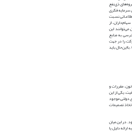
وه‌های ذی‌نفع
ن سرمایه فکری
طلاعـاتی نسـبت
سهام‌داران، از
می‌تواند به هزینه یـا زیـان سـرمایه‌گـذاران منتهـی شود (چالاکی، قادری و کفعمی، 1395: 5). مدیران می‌توانند این
سترسی به منابع
رکت را در جهت
 تقارن اطلاعاتی نداشته باشد؛ در این شرایط کفه ترازو به سمت فرصت‌طلبی و سوء‌استفاده مدیران و سهام‌داران سنگینی می‌کند (Hill and Jones, 1992: 241). با‌این‌حال باید
بر قانون‌، مقررات و
یت، یکی از این
ی دولتی موجود
اتخاذ تصمیمات
. در این میان
ارائه دلیل یا