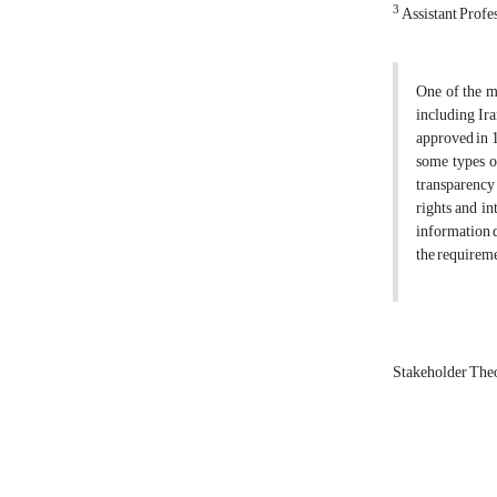
3
Assistant Profes
One of the mo
including Ira
approved in 1
some types of
transparency 
rights and in
information di
the requireme
Stakeholder The