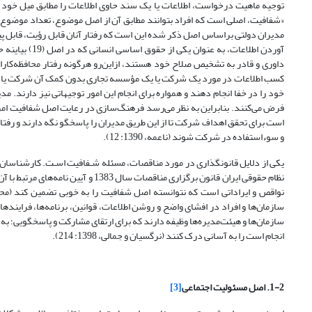
«شفافیت، اصلی است که افراد بتوانند مطابق آن از اصل موضوع، تعداد موضوع‌ها 
آوردن اطلاعات
کسب اطلاعات در مورد یک شرکت یا یک مؤسسه تجاری بدون کمک آن شرکت یا مؤس
خود را در خفا انجام دهند و همواره برای انجام این امور توجیهاتی نیز دارند. م
فرض می‌کنند. بنابراین به نظر می‌رسد فرهنگ‌سازی در رعایت اصل شفافیت امر
است برای تحقق اهداف شرکت تا از این طریق مدیران را پاسخگو نگه دارند‌ و رفت
و سوء‌استفاده‌ در شرکت شوند (ناعمه، 1390: 12).
یکی از دلایل قانونگذاری در مورد مناقصات، مسئله شـفافیت اسـت. کارشناسان حق
نظام حقوقی ایران قانون برگزاری مناق
سازمان‌ها و افراد در افشای واضح و روشن اطلاعات، قوانین‌، برنامه‌ها، فرایند
سازمان‌ها و هیئت‌مدیره‌ها وظیفه دارند که برای ارتقای مشارکت و پاسخگویی؛ به
انجام است را به آسانی درک کنند (نرگسیان و جمالی، 1398: 214).
1-2. اصل مسئولیت اجتماعی
[3]