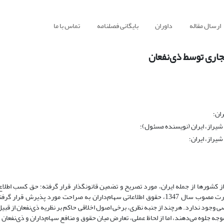
ارسال مقاله
داوران
بایگانی فصلنامه
تماس با ما
اری توسط ذی‌نفعان
ان؛
یراز، ایران (نویسنده مسئول)؛
راز، ایران؛
 کشورها از جمله ایران، مورد تصریح و تضمین قانونگذار قرار گرفته‌؛ حق کسب اطلاع ‌
وضعیت شرکت است. براساس ماده (139) لایحه اصلاحی قسمتی از قانون تجارت مصوب سال 1347، حقوق اطلاعاتی سهام‌داران به صراحت مورد 
 وجود ندارد. هرچند از جنبه نظری، برخی اصول اخلاقی حاکم بر نظریه ذی‌نفعان از قب
 جلوه می‌دهند، اما از لحاظ عملی، تعارض میان حقوق و منافع سهام‌داران و ذی‌نفعان د