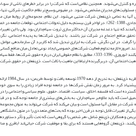
 و کنترل می‌شوند. همچنین نظامی است که شرکت را در برابر خطرهای ناشی از سوء‌ا
ت و مسئولیت‌های مدیران مشخص می‌شود. در مفهومی وسیع‌تر نظام حاکمیت شرکتی، تنها م
ها به تمامی ذی‌نفعان شرکت منتهی می‌شود. این نظام‌، مجموعه‌ای از روابط میان 
هیئت‌مدیره، سهام‌داران و سایر گروه‌های ذی‌نفع را در‌برمی‌گیرد (سیداحمدی سجادی، 1388: 262)‌. در اواخر قرن بیستم به دلیل تحولات اجتماعی،
ی‌آمدند که تنها دغدغه مدیران آن حداکثرسازی ثروت سهام‌داران بود. ولی با این تغییر
ل تحقق منافع اجتماع در شرکت نیز باشند. با تبدیل شرکت‌ها به پدیده اجتماعی، نگ
گرفت. در این نگرش، شرکت به ابزاری تبدیل شد که کاربرد آن سازماندهی عوامل تو
د. امروزه لازمه تداوم فعالیت شرکت‌های خصوصی ایجاد نوعی تعادل میان منافع کسانی 
مؤثری با شرکت دارند و بسترهای لازم برای موفقیت آن را در درازمدت فراهم می‌کنند (نوروزی، 1396: 333). مطابق با نظام حقوقی ایران درباره حق
اجتماعی آن، دربرگیرنده ارتباط این ماهیت با ثالث است. ذی‌نفعان در حقوق شرکت‌ه
درباره پیشینه تاریخی مفهوم ذی‌نفعان، تحق
یشنهاد کرد. به مرور زمان نقش شرکت‌ها در جامعه توجه افراد زیادی را به سوی خود 
سترده است که فلسفه، اخلاق‌، سیاست، اقتصاد‌‌، حقوق، علوم سیاسی و اجتماعی را در‌ه
میق است که باید علاوه‌بر سهام‌داران، به بخش‌های بیشتری از جامعه توجه کند و در قبا
دهنده گروه‌هایی است که شرکت در مقابل آنها مسئول است و بیان می‌کند که شرکت می‌تواند به عنوان مجموعه
یکی از تغییرات قابل توجه در قرن اخیر بوده که بحث‌های متعددی را در متون دانشگاهی 
است (Schaltegger, Horisch and Fremman, 2019: 192). از نظر فریمن و همکاران ذی‌نفع شامل «هر شخص یا گروهی است که تحت تأثیر و تأثر
Freema). در تعریف دیگری نیز بیان می‌کنند، ذی‌نفعان گروه‌هایی هستند که برای بقا و موفقیت شرکت حیاتی‌‌اند (باقر