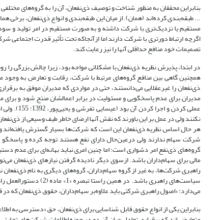
بنابراین محققان به منظور شناخت و توصیف ذی‌نفعان، آن را به گروه‌های مختلفی ما
... طبقه‌بندی کرده‌اند (همان). از میان این طبقه‌بندی و انواع ذی‌نفعان، برخی ه
مستقیم یا نزدیک‌تری با شرکت داشته و به صورت مستقیم در امر تولید و سودآ
اگرچه ارتباط دورتری با شرکت دارند اما از‌آنجا‌که تحت تأثیر قدرت اجتماعی ش
تصمیمات خود منافع حداقلی آنها را نیز رعایت کند.
در ابتدا، پذیرش نظریه ذی‌نفعان با مشکلاتی مواجه بود، زیرا چالش بزرگی را رو
همچنین گاهی بین منافع گروه‌های مرتبط با شرکت، رقابت و تعارض به وجود می‌
ذی‌نفعان را غیر‌عقلایی می‌دانستند، حتی‌ در مواردی که مدیران موفق به برقراری
مدیران برای عدم پاسخگویی و مسئولیت‌ در برابر اعمالشان منتج شود و برای مدی
عملی کردن و
هر حال اساس نظریه ذی‌نفعان این است که شرکت‌ها بسیار گسترش یا‌فته‌اند و تأ
گروه‌های ذی‌نفع امر دشواری است؛ اما چنین امری نباید بهانه‌ای‌ برای عدم دستیا
راهبری شرکت‌ها، به غیر از گروه سهام‌داران، گروه‌های دیگری به نام ذی‌نفعان
می‌دارد: «اصول راهبری شرکتی باید علاوه‌بر سهام‌داران، حقوق ذی‌نفعان که در 
بنابراین یکی از انواع حقوق قابل شناسایی برای ذی‌نفعان، حق «دسترسی به اط
متعارضی‌اند که برقراری تعادل میان آن دو در حوزه اطلاعات شرکت‌های تجارتی