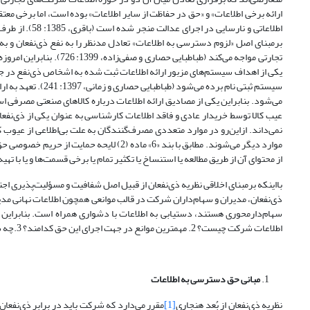
ارائه برخی اطلاعات» و «حق در حفاظت از سایر اطلاعات» بوده است، اما برخی معتق
اطلاعاتی و نار
بر‌مبنای اصل «لزوم دسترسی به اطلاعات» تعادل مدنظر را به نفع ذی‌نفعان و
تجارتی مواجه می‌‌کند (طب
یکی از اهداف سیستم‌های مزبور ارائه اطلاعات ثبت شده به اشخاص ذی‌نفع در جهت
سیستم ثبتی نام برده
می‌شود. بنابراین یکی از مصادیق ارائه اطلاعات درباره کالاهای صنعتی مصرفی ا
عیب کالا توسط خریدار عادی و فاقد اطلاعات کارشناسی به عنوان یکی از ذی‌نفعان
نمی‌داند. ازاین‌رو در موارد متعددی مصرف‌گنند‌گان به علت بی‌اطلاعی از عیوب
موارد دیگر می‌شوند. مطابق با بند «6» ماده 
از محتوای آن از طریق مطالعه یا استنساخ یا تکثیر تمام یا برخی قسمت‌ها و یا با ت
با‌اینکه بر‌مبنای اخلاقی نظریه ذی‌نفعان از قبیل اصل شفافیت و مسؤلیت‌پذیری ا
ذی‌نفعان، مدیران و سهام‌داران شرکت در قالب موانعی همچون‌ اطلاعات نهانی مد
اطلاعات شرکت چیست؟ 2. مهمترین موانع در جهت اجرای این حق کدامند؟ 3.چه سازو‌کار عملی در جهت تضمین رعایت این حق از طرف شرکت‌های تجاری قابل اجراست؟.
مبانی حق دسترسی به اطلاعات
نظریه ذی‌نفعان از بُعد هنجاری
[1]
مقرر می‌دارد که شرکت باید در برابر ذی‌نفعان