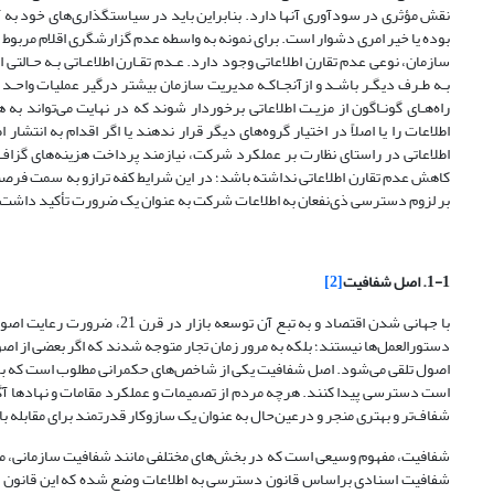
نقش مؤثری در سودآوری آنها دارد. بنابراین باید در سیاستگذاری‌های خود به
بوده یا خیر امری دشوار است. برای نمونه به واسطه عدم گزارشگری اقلام مربوط
سازمان‌، نوعی عدم تقارن اطلاعاتی وجود دارد. عـدم تقـارن اطلاعـاتی بـه حـالتی 
بـه طـرف دیگـر باشـد و از‌آنجـا‌کـه مدیریت سازمان بیشتر درگیر عملیات واحـد ت
اطلاعات را یا اصلاً در اختیار گروه‌های دیگر قرار ندهند یا اگر اقدام به انتشار
اطلاعاتی در راستای نظارت بر عملکرد شرکت، نیازمند پرداخت هزینه‌های گزاف ا
بر لزوم دسترسی ذی‌نفعان به اطلاعات شرکت به عنوان یک ضرورت تأکید داشت. مب
1-1. اصل شفافیت
[2]
با جهانی شدن اقتصاد و به تبع
دستورالعمل‌ها نیستند؛ بلکه به مرور زمان تجار متوجه شدند که اگر بعضی از اصول
اصول تلقی می‌شود. اصل شفافیت یکی از شاخص‌های حکمرانی مطلوب است که برا
است دسترسی پیدا کنند. هرچه مردم از تصمیمات و عملکرد مقامات و نهادها آگا
شفاف‌تر و بهتری منجر و در‌عین‌حال به عنوان یک سازوکار قدرتمند برای مقابله با فساد 
شفافیت، مفهوم وسیعی است که در بخش‌های مختلفی مانند شفافیت سازمانی، مال
شفافیت اسنادی براساس قانون دسترسی به اطلاعات وضع شده که این قانون در 