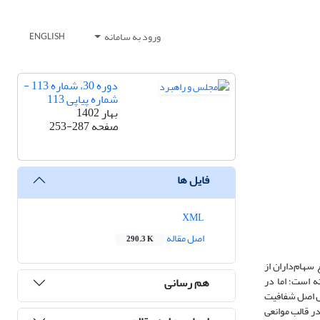
ورود به سامانه
ENGLISH
دوره 30، شماره 113 -
شماره پیاپی 113
بهار 1402
صفحه
253-287
فایل ها
XML
اصل مقاله
290.3 K
سهام‌داران از
پذیرش قرار گرفته است؛ اما در
هم رسانی
یل اصل شفافیت
ر قالب موانعی