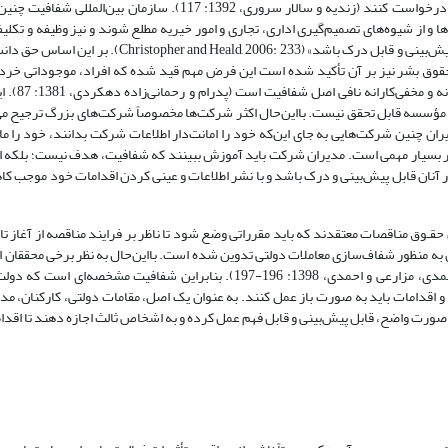
توجیه ماهیت درخواست‌، اطلاعات یا یک سند حاوی اطلاعات را ‌مطابق میل خود درخواست کنند (زندیه و سالار سروری، 1392: 7
و از شیوه‌های تصمیم‌گیری اداری، تجاری و امور خیریه‌ مطلع شوند و نیز‌ وظیفه و تکل
مدیران دولتی بر‌اساس اصل ذکر شده این است که رفتار آنان قابل رؤیت، قابل پیش‌بینی و قابل درک باشد» (3
، به عنوان یکی از حقوق اساسی انسانی که در اصل (19) بیاینه حقوق بشر نیز بر آن تأکید شده است این فرض مهم قید شده که افراد، موجود
داوری و قادر به تشخیص صلاح خود
سه قابل تحقق نیست. بااین‌حال اکثر شرکت‌ها ‌مخصوصاً شرکت‌های‌ بزرگ ترجیح می
دیران چنین شرکت‌هایی‌ به جای این‌که خود را امانت‌دار اطلاعات شرکت بدانند، خود را م
 بسیار مهمی است. مدیران‌ شرکت باید آموزش ببینند که شفافیت، هدف نیست؛ بلکه ابز
ار آنان قابل پیش‌بینی و درک باشد و با نشر اطلاعات و عینی کردن اقدامات خود موجب کا
ـوق مناقصات معتقدند که باید مقرراتی وضع شود تا ناظر بر فرایند مناقصه از آغاز تا پ
صات سال 1383 و آیین نامه‌های مرتبط با آن‌ به منظور شفاف‌سازی معاملات دولتی تدوین شده است. بااین‌حال به نظر برخی محق
نواقص‌ و ایراداتی است که نتوانسته اصل شفافیت را به خوبی تضمین کند (محمدی، مزارعی و احمدی، 1398: 196-197). بنابراین شف
ها و اقدامات باید به صورت باز عمل کنند. به عنوان یک اصل، مقامات دولتی، کارکنان، م
 صورت واضح، قابل پیش‌بینی و قابل فهم عمل کرده و به اشخاص ثالث اجازه دهند تا اقدا