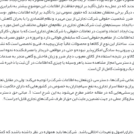
دند که در عمل به دلیل تأکید بر لزوم حفاظت از اطلاعات، این موضوع بیشتر به نابرابری‌
سایی در اجرای عدالت منجر شده است (‌باقری، 1385: 58). از طرف دیگر برخی محققان معتقدند که حقوق عمومی نیز با تأکید بر ارائه اطلاعات ب
 به ضرر شخصیت حقوقی شرکت تجارتی از بین می‌برد و نظام اقتصادی را با بحران کا
اطبایی حصاری و صفی‌زاده، 1399: 726). بنابراین امروزه با ایجاد سیستم‌های ثبت شرکت‌های تجاری در نظام‌های حقوقی مختلف این ا
 ایجاد اعتماد و امنیت در تعاملات حقوقی با شرکت‌های تجاری است که با عنوان «کارکرد
 می‌شود (طباطبایی حصاری و زمانی، 1397‌: 241). تعهد به ارائه اطلاعات، از مفاهیم حقوقی است که سابقه‌ای طولانی دارد و امروزه در حقوق
ست. ساختار این نوع از کالاها و محصولات غالباً چنان پیچیده‌، فنی و تخصصی است که ت
 بیرونی به سادگی امکان‌پذیر نبوده و حتی در مواقعی خریدار یا مصرف‌کننده نحوه استفا
 کالا و در نتیجه استفاده از کالای معیوب دچار ضرر و زیان فاحش و گاهی منجر به صدما
(2) لایحه حمایت از حریم خصوصی حق دسترسی اعم از مشاهده سند یا هر وسیله یا چیزی که اطلاعات‌ در آن ثبت یا ذخیر
هیه یک رونوشت کامل از آن‌ است.
جتماعی شرکت‌ها، دسترسی ذی‌نفعان به اطلاعات شرکت‌ را توجیه می‌کند؛ ولی در مقابل تع
یران و حفظ اسرار تجاری‌ به نفع سهام‌داران به خصوص در کشورهایی که دارای حاکمیت ش
سهام‌دار‌محوری هستند، دستیابی به اطلاعات با دشواری همراه است. بنابراین پرسشی‌هایی که در 
 دارای اصول و تعهدات اخلاقی باشد. شرکت‌ها باید همواره در نظر داشته باشند که کمک‌