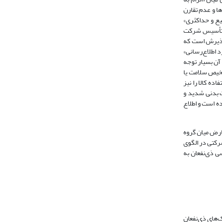
ها و عدم تقارن
ه‌طور «وسیع و حداکثری»
هش تأسیس شرکت
صل مورد پذیرش است که
 اطلاع‌رسانی»
 مصرف به آن بسیار توجه
شخیص سلامت یا
ده کالا را نیز
ت بدنی شدید و
ه شده است و اطلاع‌
ارض میان‌ گروه
رکتی در الگوی
مقاله حاضر مطرح می‌شود به این شرح است: 1. مبانی حق دسترسی ذی‌نفعان به
های ذی‌نفعان‌