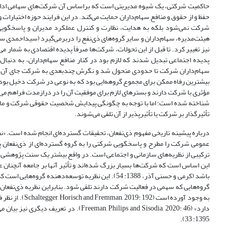
حاکمیت شرکتی‌، یک شیوه مدیریتی است که بر‌اساس آن شرکت‌های سهامی اداره
حفظ و از حقوق و منافع سهام‌داران حمایت می‌کند. در این فرایند حوزه اختیارا
شرکت نمی‌شود بلکه به هدایت، نظارت و کنترل عملکرد مدیران و پاسخگویی آن
نیز تغییر کرد. تا قبل از این تحولات، شرکت‌ها صرفاً پدیده اقتصادی به شمار م
پدیده اجتماعی تبدیل شدند که لازم بود در کنار منافع سهام‌داران، به دنبا
سهام‌داران شرکت تا حدودی متحول شد و نگرش چند‌بعدی به شرکت جای آن را 
بیشترین رفاه ممکن برای مجموع گروهه‌ایی بود که به نوعی در شرکت دخیل بودن
شناخته شده است؛ اما با توجه به چگونگی پیدایش شخصیت حقوقی شرکت و ماهیت 
تأثیرگذار بر شرکت یا تأثیرپذیر از آن تلقی می‌شوند.
عمومی شرکت را مطرح و پاسخگویی شرکتی را به گروه گسترده‌ای از ذی‌نفعان پ
ترکیبی از نظریه‌های سازمانی و اجتماعی است. در واقع بیشتر یک سنت پژوهشی گ
این اساس است که شرکت‌ها بسیار بزرگ شده‌اند و تأثیر آنها بر جامعه آنچنان ع
باشد (کرمی و حسنی آذر، 1388: 54). این نظریه توسعه‌
گروه‌هایی که سهمی در فعالیت شرکت دارند تلقی شود. بنابراین نظریه ذی‌نفعان 
به وجود آورده 
دارد» (n, Philips and Sisodia, 2020: 46
1395: 33).