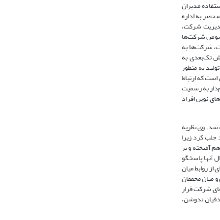
ستفاده مدیران
نحصر به اداره
مدیریت شرکت‌،
 توقعات جامعه در خصوص شرکت‌ها
ات، شرکت‌ها به
رش تک‌بعدی به
لید به منظور
است که ارتباط
وق شرکت‌ها، فقط سهام‌دار به رسمیت
ای نوین افراد
یقات گسترده‌ای انجام شده است. «نظریه ذی‌نفعان» به تدریج از دهه 1970 توسعه یافت و توسط «فریمن» در سال 1984 ارائه شد. وی نظریه
جلب کرد‌ زیرا
م آمیخته و بر
ل آنها پاسخگو
‌ای از روابط میان
و میان محققان
 دستاوردهای شرکت قرار
ی و صادقیان ندوشن،