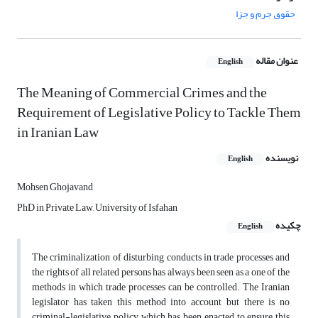
حقوق جرم و جزا
عنوان مقاله
English
The Meaning of Commercial Crimes and the
Requirement of Legislative Policy to Tackle Them
in Iranian Law
نویسنده
English
Mohsen Ghojavand
PhD in Private Law, University of Isfahan
چکیده
English
The criminalization of disturbing conducts in trade processes and
the rights of all related persons has always been seen as a one of the
methods in which trade processes can be controlled. The Iranian
legislator has taken this method into account but there is no
criminal-legislative policy which has been enacted to ensure this