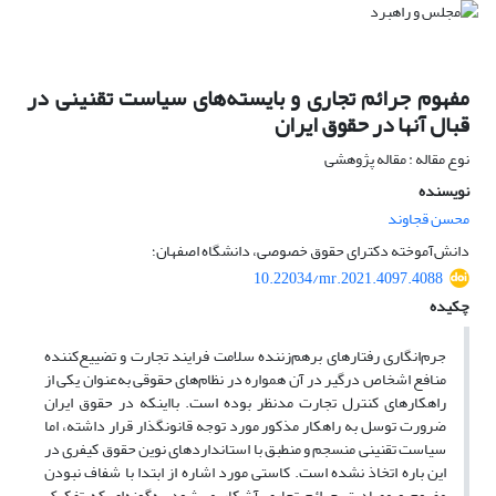
مفهوم جرائم تجاری و بایسته‌های سیاست تقنینی در
قبال آنها در حقوق ایران
نوع مقاله : مقاله پژوهشی
نویسنده
محسن قجاوند
دانش‌آموخته دکترای حقوق خصوصی، دانشگاه اصفهان؛
10.22034/mr.2021.4097.4088
چکیده
جرم‌انگاری رفتارهای بر‌هم‌زننده سلامت فرایند تجارت و تضییع‌کننده
منافع اشخاص درگیر در آن همواره در نظام‌های حقوقی به‌عنوان یکی از
راهکارهای کنترل تجارت مدنظر بوده است. با‌اینکه در حقوق ایران
ضرورت توسل به راهکار مذکور مورد توجه قانونگذار قرار داشته، اما
سیاست تقنینی منسجم و منطبق با استانداردهای نوین حقوق کیفری در
این باره اتخاذ نشده است. کاستی مورد اشاره از ابتدا با شفاف نبودن
مفهوم و مصادیق جرائم تجاری آشکار می‌شود به‌گونه‌ای که تفکیک