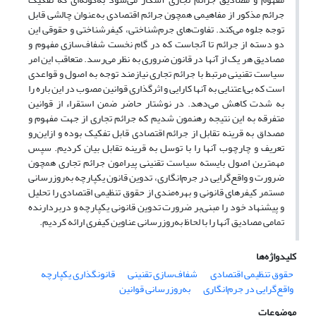
جرائم مذکور از مفاهیمی همچون جرائم اقتصادی به‌عنوان چالشی قابل
توجه جلوه می‌کند. تفاوت‌های جرم‌شناختی، کیفرشناختی و حقوقی این
دو دسته از جرائم تا آنجاست که در گام نخست شفاف‌سازی مفهوم و
مصادیق هر یک از آنها در قانون ضروری به نظر می‌رسد. متعاقب این امر
سیاست تقنینی مرتبط با جرائم تجاری نیازمند توجه به اصول و قواعدی
است که بی‌اعتنایی به آنها کارایی و اثرگذاری قوانین مصوب در این باره را
به شدت کاهش می‌دهد. در نوشتار حاضر ضمن استقراء از قوانین
متفرقه به این نتیجه رهنمون شدیم که جرائم تجاری از جهت مفهوم و
مصداق به قرینه تقابل از جرائم اقتصادی قابل تفکیک بوده و ازاین‌رو
تعریف و چارچوب آنها را با توسل به قرینه تقابل بیان کردیم. سپس
مهمترین اصول بایسته سیاست تقنینی پیرامون جرائم تجاری همچون
ضرورت و واقع‌گرایی در جرم‌انگاری، تدوین قانون یکپارچه به‌روزرسانی
مستمر کیفرهای قانونی و بهره‌مندی از حقوق تنظیمی اقتصادی را تحلیل
و پیشنهاد خود را مبنی‌بر ضرورت تدوین قانونی یکپارچه و دربردارنده
تمامی مصادیق آنها را با لحاظ به‌روزرسانی عناوین کیفری ارائه کردیم.
کلیدواژه‌ها
حقوق تنظیمی اقتصادی
شفاف‌سازی تقنینی
قانونگذاری یکپارچه
واقع‌گرایی در جرم‌انگاری
به‌روزرسانی قوانین
موضوعات