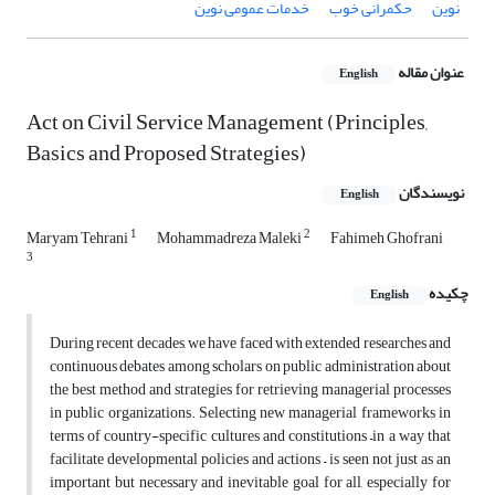
نوین
حکمرانی خوب
خدمات عمومی نوین
عنوان مقاله
English
Act on Civil Service Management (Principles,
Basics and Proposed Strategies)
نویسندگان
English
1
2
Maryam Tehrani
Mohammadreza Maleki
Fahimeh Ghofrani
3
چکیده
English
During recent decades, we have faced with extended researches and
continuous debates among scholars on public administration about
the best method and strategies for retrieving managerial processes
in public organizations. Selecting new managerial frameworks in
terms of country-specific cultures and constitutions –in a way that
facilitate developmental policies and actions – is seen not just as an
important but necessary and inevitable goal for all, especially for