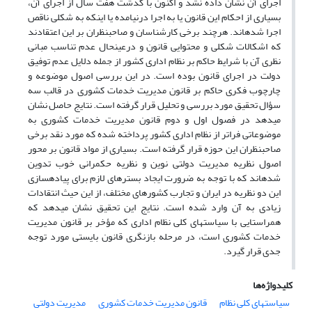
اجرای آن نشان داده نشد و اکنون با گذشت هفت سال از اجرای آن،
بسیاری از احکام این قانون یا به اجرا درنیامده یا اینکه به شکلی ناقص
اجرا شدهاند. هرچند برخی کارشناسان و صاحبنظران بر این اعتقادند
که اشکالات شکلی و محتوایی قانون و درعینحال عدم تناسب مبانی
نظری آن با شرایط حاکم بر نظام اداری کشور از جمله دلایل عدم توفیق
دولت در اجرای قانون بوده است. در این بررسی اصول موضوعه و
چارچوب فکری حاکم بر قانون مدیریت خدمات کشوری در قالب سه
سؤال تحقیق مورد بررسی و تحلیل قرار گرفته است. نتایج حاصل نشان
میدهد در فصول اول و دوم قانون مدیریت خدمات کشوری به
موضوعاتی فراتر از نظام اداری کشور پرداخته شده که مورد نقد برخی
صاحبنظران این حوزه قرار گرفته است. بسیاری از مواد قانون بر محور
اصول نظریه مدیریت دولتی نوین و نظریه حکمرانی خوب تدوین
شدهاند که با توجه به ضرورت ایجاد بسترهای لازم برای پیادهسازی
این دو نظریه در ایران و تجارب کشورهای مختلف، از این حیث انتقادات
زیادی به آن وارد شده است. نتایج این تحقیق نشان میدهد که
همراستایی با سیاستهای کلی نظام اداری که مؤخر بر قانون مدیریت
خدمات کشوری است، در مرحله بازنگری قانون بایستی مورد توجه
جدی قرار گیرد.
کلیدواژه‌ها
سیاستهای کلی نظام
قانون مدیریت خدمات کشوری
مدیریت دولتی