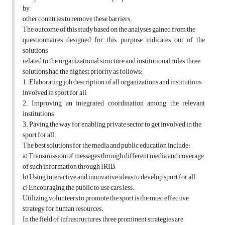
by
other countries to remove these barriers.
The outcome of this study based on the analyses gained from the
questionnaires designed for this purpose indicates out of the
solutions
related to the organizational structure and institutional rules, three
solutions had the highest priority as follows:
1. Elaborating job description of all organizations and institutions
involved in sport for all,
2. Improving an integrated coordination among the relevant
institutions,
3. Paving the way for enabling private sector to get involved in the
sport for all.
The best solutions for the media and public education include:
a) Transmission of messages through different media and coverage
of such information through IRIB,
b) Using interactive and innovative ideas to develop sport for all
c) Encouraging the public to use cars less.
Utilizing volunteers to promote the sport is the most effective
strategy for human resources.
In the field of infrastructures, three prominent strategies are