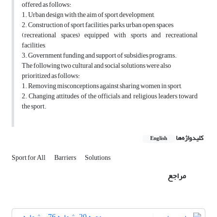
offered as follows:
1. Urban design with the aim of sport development,
2. Construction of sport facilities, parks, urban open spaces
(recreational spaces) equipped with sports and recreational
facilities,
3. Government funding and support of subsidies programs.
The following two cultural and social solutions were also
prioritized as follows:
1. Removing misconceptions against sharing women in sport,
2. Changing attitudes of the officials and religious leaders toward
the sport.
کلیدواژه‌ها
English
Sport for All
Barriers
Solutions
مراجع