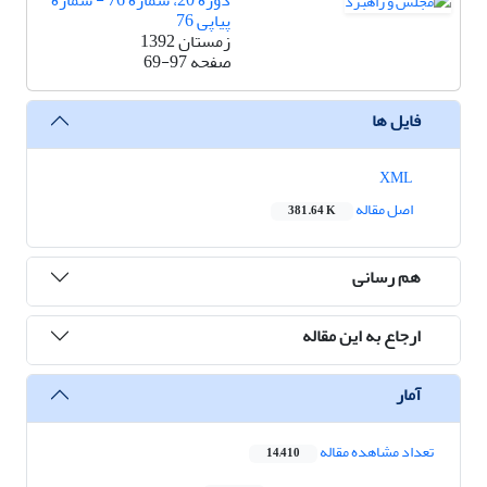
دوره 20، شماره 76 - شماره
پیاپی 76
زمستان 1392
صفحه
69-97
فایل ها
XML
اصل مقاله
381.64 K
هم رسانی
ارجاع به این مقاله
آمار
تعداد مشاهده مقاله
14,410