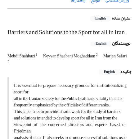
ورزش همگانی
موانع
راهکارها
عنوان مقاله
English
Barriers and Solutions to the Sport for all in Iran
نویسندگان
English
1
2
Mehdi Shahbazi
Keyvan Shaabani Moghaddam
Marjan Safari
3
چکیده
English
It is essential to prepare necessary grounds for institutionalizing
sport for
all in the Iranian society for the Public health and vitality that it is
frequently emphasized by the officials of different ranks.
This paper tries to provide a framework for the study of barriers
and solutions intended to develop sport for all in Iran from the
viewpoint of the concerned directors and experts based on
Friedman
analysis of data. It also seeks to propose successful solutions used