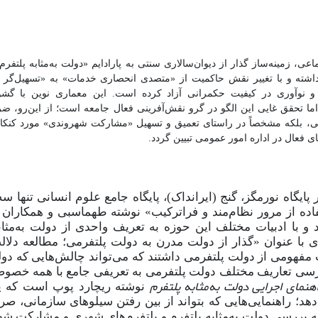
ی، زمینه‌ساز گذار از دیوان‌سالاری سنتی به پارادایم «دولت به‌مثابه پلتف
اشته و با تغییر نقش حاکمیت از «متصدی انحصاری خدمات» به «تسهیل‌گر و 
 نوآوری در کیفیت حکمرانی آزاد کرده است. این معماری نوین با گشود
 اما تحقق غایی این الگو در گرو نقش‌آفرینی فعال جامعه است؛ از این‌رو، 
ار فنی، بلکه مشخصاً در راستای تعمیق و تسهیل «مشارکت شهروندی» مورد کن
 فعال در اداره امور عمومی تبیین گردد.
پایگاه نورمگز، گنج (ایرانداک)، پایگاه جامع علوم ‌انسانی تنها سه
تفاده از مرور نظام‌مند و فراترکیب» نوشته طهماسبی و همکاران
 با ادبیات مختلف این حوزه به تعریف واحدی از دولت به‌مثابه
ای با عنوان «گذار از دولت مدرن به دولت پلتفرمی؛ مطالعه دلالت
 مفهومی از دولت پلتفرمی داشتند که می
تواند چالش
هایی که دو
بررسی تعاریف مختلف دولت پلتفرمی به تعریفی جامع با همه خصو
هنمای اجرایی دولت به‌مثابه پلتفرم
نوشته ریچارد پوپ است که پی
دهد؛ راهنمایی‌هایی که بتواند از بین رفتن سیلوهای سازمانی، صر
ه بررسی دولت به‌مثابه پلتفرم و پلتفرم
های شهری و مشارکت شهر