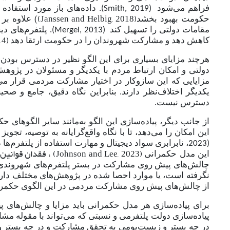
فراهم می
شود
. داده
های باز مورد استفاده 
(Smith, 2019)
(Janssen and Helbig, 2018)
حکومت بهبود بخشد
) علاوه بر 
مقامات دولتی را تسهیل کند
. پلتفرم‌های دی
(Mergel, 2013)
14)
کاهش دهد و مشارکت شهروندان را در حکومت ارتقا دهد
هرچند مزایای بسیاری برای این الگو نظیر در دسترس بودن،
دولتی و امکان ارتباط مردم با یکدیگر و مسئولان در پژوه
مزایایی که این سازوکار در اختیار مشارکت مردمی قرار م
یکدیگر اختلاف
نظر دارند. بنابراین نگاه دقیق، جامع و صح
دسترس نیست.
از جانب دیگر، پیاده‌سازی این الگو به
مانند سایر الگوهای حک
این امکان را می
دهد، تا با نگاه واقع‌گرایانه به توصیه، تج
، نابرابری سواد دیجیتال و مهارت استفاده از پلتفرم
ها 
2023)
(Johnson and Lee, 2023)
، فقدان قوانی
این مدل حکمرانی
چالش
های پیش روی مشارکت در بستر پلتفرم
های شهروندی
نگرفته است، یا موارد احصا شده در پژوهش
های مختلف دارای
از چالش
های پیش روی مشارکت مردمی در این الگوی حکمران
برای پیاده‌سازی هر مدل حکمرانی باید مزایا و چالش
های پی
پیاده‌سازی دولت پلتفرمی و نسبتی که می
تواند با مقوله مش
در چه بستر و زیست‌بومی به تحقق مشارکت و در چه بستر 