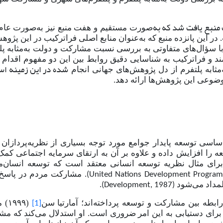
نبع یافت شد که به
صورت مستقیم و هفت منبع نیز به
صورت عام
ر این پانزده منبع که به
عنوان منابع اصلی فراترکیب در این پژوهش
با سؤال
های متفاوتی به بررسی نسبت مشارکت و دولت به‌مثابه پل
ند و فراترکیب به شناسایی دقیق روابط بین این دو مفهوم اقدام
شده در این زمینه ا
مثابه پلتفرم از دل پژوهش
های جهانی انجام
وضوعی این پژوهش
ها ارائه دهد.
ساسی توسعه پایدار جوامع مورد توجه بسیاری از نظریه‌پردازان 
 را افزایش داده و علاوه بر آن به ارتقای سرمایه اجتماعی کمک
ای مثال نظریه توسعه انسانی معتقد است که توسعه انسان‌محو
. مشارکت مردم در پاسخ ب
(United Nations Development Progra
قلمداد می‌شود
.
(Development, 1987)
 رابطه بین مشارکت و توسعه پرداخته
اند؛ آمارتیا سن
(۹۹
[1]
رای دستیابی به این امر ضروری است. او استدلال می‌کند که مش