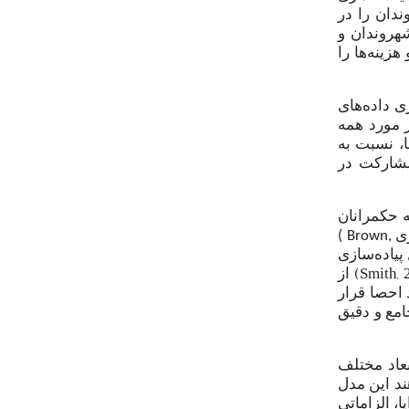
دان را در
شهروندان و
هزینه‌ها را
ی داده
های
 مورد همه
، نسبت به
شارکت در
ه حکمرانان
ری
( Brown,
پیاده‌سازی
(Smith, 
از
 احصا قرار
امع و دقیق
بعاد مختلف
د این مدل
یا، الزاماتی