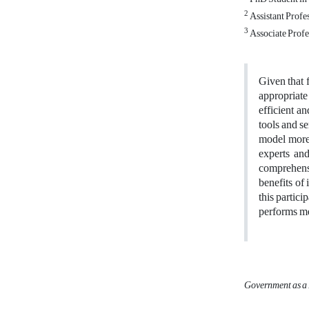
2
Assistant Profe
3
Associate Profe
Given that 
appropriate
efficient an
tools and se
model more 
experts and
comprehensi
benefits of
this partici
performs me
Government as a