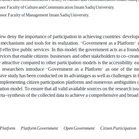
ssor, Faculty of Culture and Communication, Imam Sadiq University;
ssor, Faculty of Management, Imam Sadiq University;
few deny the importance of participation in achieving countries' developm
 mechanisms and tools for its realization. "Government as a Platform" re
d effective public services. In this model, the government acts as a found
rvices that enable citizens, businesses, and other stakeholders to co-cre
attractive compared to other participation models is the accessibility, e
 researchers introduce "Government as a Platform" as one of the mos
ve study has been conducted on its advantages as well as challenges in fos
 implementing citizen participation platforms and numerous ambiguities
pation model. To ensure that all valid available sources on the research i
ta-synthesis of the collected data to achieve a comprehensive and broad 
 Platform
Platform Government
Open Government
Citizen Participation