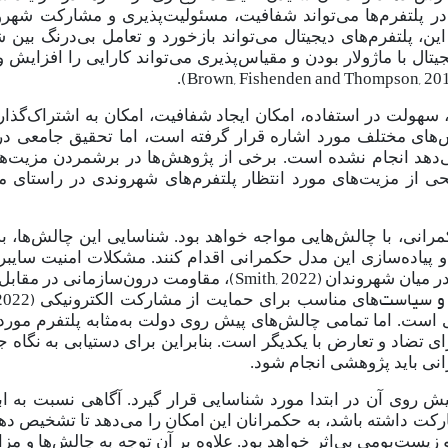
در پلتفرم
ها می
تواند شفافیت، مسئولیت‌پذیری و مشارکت شهرون
این، پلتفرم‌های دیجیتال می‌تواند بازخورد و تعامل بی‌درنگ بین 
جیتال با ماژولار بودن و مقیاس‌پذیری می‌تواند کارایی را افزایش و 
(Brown, Fishenden and Thompson, 20
.
 سهولت در استفاده، امکان ایجاد شفافیت، امکان به اشتراک
گذار
ش
های مختلف مورد اشاره قرار گرفته است، اما تحقیق جامعی در
ی
دهد انجام نشده است. برخی از پژوهش
ها در برشمردن مزیت
ها
یحی از مزیت
های مورد انتظار پلتفرم
های شهروندی در راستای م
مرانی، با چالش
هایی مواجه خواهد بود. شناسایی این چالش
ها، ب
ویز و پیاده‌سازی این مدل حکمرانی اقدام کنند. مشکلات امنیت سایب
(Smith, 2022)
در میان شهروندان
، مقاومت درون‌سازمانی در مقابل 
ن و سیاست
2022)
های مناسب برای حمایت از مشارکت الکترونیکی
 است. اما تمامی چالش
های پیش روی دولت به‌مثابه پلتفرم مورد
 تضاد و تعارض با یکدیگر است. بنابراین برای دستیابی به نگاه ج
ی باید پژوهشی انجام شود.
ش روی آن در ابتدا مورد شناسایی قرار گیرد. آگاهی نسبت به ا
ارکت داشته باشد، به حکمرانان این امکان را می
دهد تا تشخیص دهن
و زیست‌بومی بی
اثر خواهد بود. علاوه بر آن توجه به چالش
ها و مزا