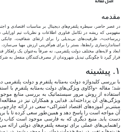
اصل مقاله
مقدمه
در عصر حاضر، سیطره پلتفرم‌های دیجیتال بر مناسبات اقتصادی و اجتماع
مفهومی که ریشه در تکامل فناوری اطلاعات و نظریات تیم اورایلی د
زیرساخت»، ظرفیت‌های بی‌بدیلی را برای ارتقای شفافیت، چابکی و
استانداردسازی رابط‌ها، بستر را برای هم‌آفرینی ارزش مهیا می‌سازد،
ابعاد و لایه‌های مختلف دولت پلتفرمی، نه صرفاً به‌عنوان یک راهک
قرار گیرد تا چگونگی تبدیل شهروندان از مصرف‌کنندگان منفعل به شرکای
۱. پیشینه
با بررسی کلید‌واژه دولت به‌مثابه پلتفرم و دولت پلتفرمی در 
شد؛ مقاله «واکاوی ویژگی‌های دولت به‌مثابه پلتفرم با اس
استفاده از روش مرور سیستماتیک به بررسی منابع موجود و
ویژگی‌های آن پرداخته‌اند. فدایی و همکاران نیز در مطالعه‌
مبتنی‌بر آموزه
های اقتصاد اشتراکی» سعی در ارائه چارچوب
آن مواجه است را پاسخ دهد و همین‌طور سعی کرده‌ تا با 
را
دست یابد. منبع دیگری که به فارسی موجود است کتاب
راهنمایی‌های عملی برای توسعه پلتفرم‌های دولتی ارائه می‌
هزینه‌ها و تغییر در نوع خدمات دولتی را موجب شود. در زمین