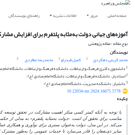
صفحه اصلی
مرور
اطلاعات نشریه
راهنمای نویسندگان
آموزه‌های جهانی دولت به‌مثابه پلتفرم برای افزایش مشار
نوع مقاله : مقاله پژوهشی
نویسندگان
3
2
1
محمد کریمی دهکردی
کمیل قیدرلو
محمدرضا عطاردی
1
دانشجوی دکتری فرهنگ و ارتباطات، دانشکده فرهنگ و ارتباطات، دانشگاه امام ص
2
استادیار، دانشکده فرهنگ و ارتباطات، دانشگاه امام صادق (ع)؛
3
دانشیار، دانشکده مدیریت، دانشگاه امام صادق (ع)؛
10.22034/mr.2024.16675.5778
چکیده
با توجه به آنکه کمتر کسی منکر اهمیت مشارکت در تحقق توسعه ک
مناسب برای تحقق آن است.
«دولت به‌مثابه پلتفرم» به مدلی از حکمر
می‌کند. در این مدل، دولت به‌عنوان بستری برای نوآوری و همکاری عمل 
سایر ذی
نفعان را قادر می‌سازد تا خدمات عمومی را به
طور مشترک ایج