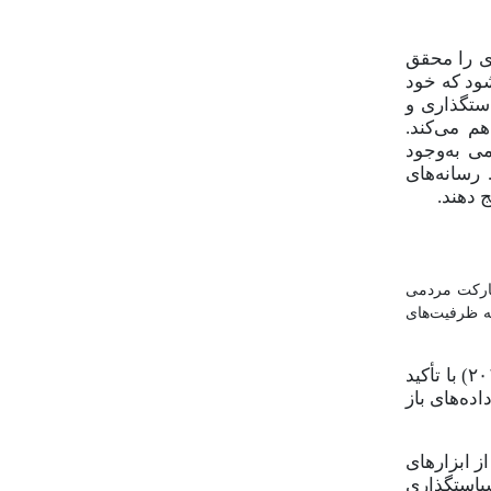
ی را محقق
ود که خود
استگذاری و
هم می
کند.
ی به‌وجود
 رسانه
های
 دهند.
ارکت مردمی
ه ظرفیت
های
یکی از اهداف جدی پیاده‌سازی الگوی پلتفرمی حکمرانی در بسیاری از کشورها تحقق مشارکت مردمی بوده است. اوریلی (۲۰۱۰) با تأکید
اده
های باز
از ابزارهای
یاستگذاری