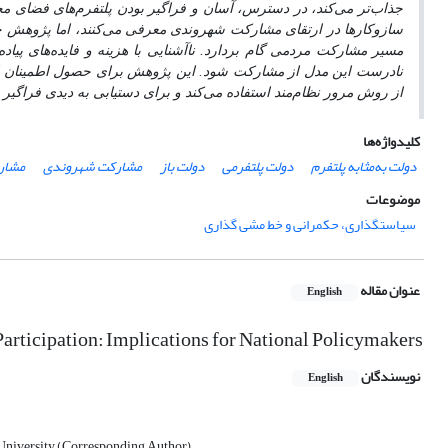
جذاب
تر می
کند، در دسترس، آسان و فراگیر بودن پلتفرم
های فضای مج
سازوکارها در ارتقای مشارکت شهروندی معرفی می
کنند، اما پژوهش 
مسیر مشارکت مردمی گام بردارد. ناآشنایی با هزینه و فایده
های پیاده
نادرست این مدل از مشارکت شود. این پژوهش برای حصول اطمینان ا
از روش مرور نظام
مند استفاده می
کند و برای دستیابی به دیدی فراگیر
کلیدواژه‌ها
دولت به‌مثابه پلتفرم
دولت پلتفرمی
دولت باز
مشارکت شهروندی
مشار
موضوعات
سیاستگذاری، حکمرانی و خط مشی گذاری
عنوان مقاله
English
articipation: Implications for National Policymakers
نویسندگان
English
University (Corresponding Author);