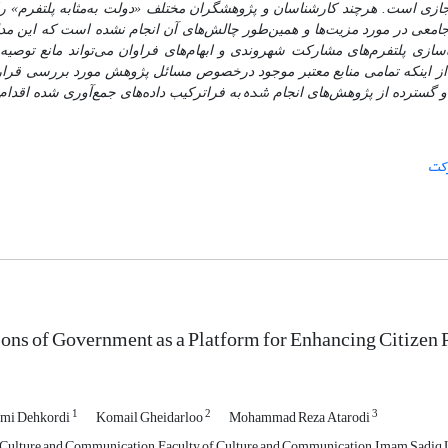
ازی است. هرچند کارشناسان و پژوهشگران مختلف
«
دولت به‌مثابه پلتفرم» ر
جامعی در مورد مزیت
ها و همین‌طور چالش
های آن انجام نشده است که این م
‌سازی پلتفرم
های مشارکت شهروندی و ابهام
های فراوان می
تواند مانع توصیه 
ز اینکه تمامی منابع معتبر موجود درخصوص مسائل پژوهش مورد بررسی قرا
شده
 و گسترده از پژوهش
های انجام
به
فراترکیب داده
های جمع‌آوری شده اقدام
کت
ons of Government as a Platform for Enhancing Citizen P
1
2
3
mi Dehkordi
Komail Gheidarloo
Mohammad Reza Atarodi
Culture and Communication, Faculty of Culture and Communication, Imam Sadiq 