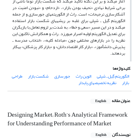
آغاز میکند و بر این نکته تأکید میکند که شکست بازار نوعاً ناشی از
برخی شرایط نهادی «نحیف بودن بازار»، «ازدحام» و «نبودن امنیت در
آشکارسازی ترجیحات» است. راث از الگوریتمهای جورسازی و از جمله
الگوریتم گیل ـ شپلی برای غلبه بر ریشههای شکست بازار استفاده
میکند و در این مسیرِ «سعی و خطا»، به شدت بر لزوم تعامل با بازیگران
برای تعدیل الگوریتم اولیه اصرار میورزد. راث و همکارانش تاکنون این
نظریه را در بازارهای مختلفی چون «مبادله کلیه»، «انتخاب مدرسه ـ
پذیرش دانشآموز»، «بازار کار اقتصاددانان» و «بازار کار پزشکان» بهکار
بردهاند.
کلیدواژه‌ها
الگوریتم گِیل ـ شپلی
الوین راث
جورسازی
شکست بازار
طراحی
بازار
نظریه تخصیصهای پایدار
عنوان مقاله
English
Designing Market; Roth’s Analytical Framework
for Understanding Performance of Market
نویسندگان
English