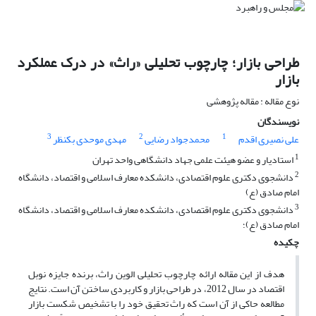
طراحی بازار؛ چارچوب تحلیلی «راث» در درک عملکرد
بازار
نوع مقاله : مقاله پژوهشی
نویسندگان
3
2
1
علی نصیری اقدم
محمدجواد رضایی
مهدی موحدی بکنظر
1
استادیار و عضو هیئت علمی جهاد دانشگاهی واحد تهران
2
دانشجوی دکتری علوم اقتصادی، دانشکده معارف اسلامی و اقتصاد، دانشگاه
امام صادق (ع)
3
دانشجوی دکتری علوم اقتصادی، دانشکده معارف اسلامی و اقتصاد، دانشگاه
امام صادق (ع)؛
چکیده
هدف از این مقاله ارائه چارچوب تحلیلی الوین راث، برنده جایزه نوبل
اقتصاد در سال 2012، در طراحی بازار و کاربردی ساختن آن است. نتایج
مطالعه حاکی از آن است که راث تحقیق خود را با تشخیص شکست بازار