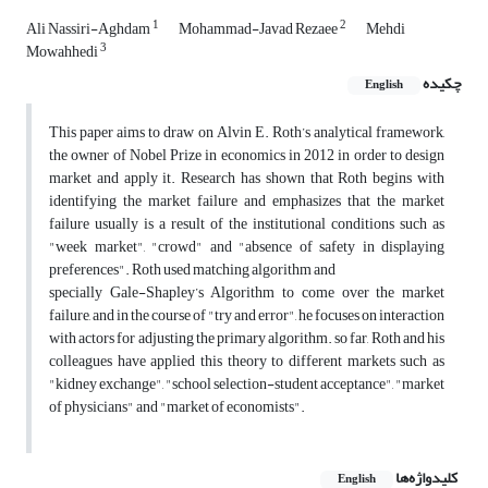
1
2
Ali Nassiri-Aghdam
Mohammad-Javad Rezaee
Mehdi
3
Mowahhedi
چکیده
English
This paper aims to draw on Alvin E. Roth’s analytical framework,
the owner of Nobel Prize in economics in 2012 in order to design
market and apply it. Research has shown that Roth begins with
identifying the market failure and emphasizes that the market
failure usually is a result of the institutional conditions such as
"week market", "crowd" and "absence of safety in displaying
preferences". Roth used matching algorithm and
specially Gale-Shapley’s Algorithm to come over the market
failure, and in the course of "try and error", he focuses on interaction
with actors for adjusting the primary algorithm. so far, Roth and his
colleagues have applied this theory to different markets such as
"kidney exchange", "school selection-student acceptance", "market
of physicians" and "market of economists".
کلیدواژه‌ها
English