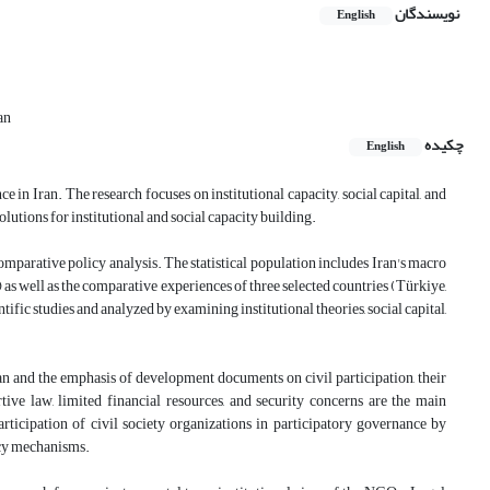
نویسندگان
English
an
چکیده
English
n Iran. The research focuses on institutional capacity, social capital, and
utions for institutional and social capacity building.
parative policy analysis. The statistical population includes Iran's macro
well as the comparative experiences of three selected countries (Türkiye,
tific studies and analyzed by examining institutional theories, social capital,
ran and the emphasis of development documents on civil participation, their
tive law, limited financial resources, and security concerns are the main
participation of civil society organizations in participatory governance by
ncy mechanisms.