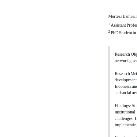
Morteza Esmaeil
1
Assistant Profes
2
PhD Student in P
Research Obje
network gover
Research Meth
development d
Indonesia, an
and social ne
Findings: Stu
institutional
challenges. I
implementing 