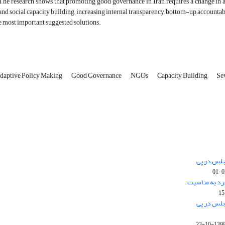
The research shows that promoting good governance in Iran requires a change in a
, and social capacity building, increasing internal transparency, bottom-up accountab
 most important suggested solutions.
Adaptive Policy Making
Good Governance
NGOs
Capacity Building
Se
جلس در پی
رد به مناسبت
جلس در پی
1398-10-2