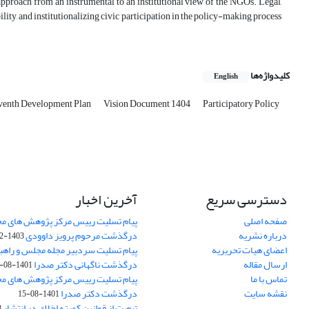
pproach from an instrumental to an institutional view of the NGOs. Legal,
ility, and institutionalizing civic participation in the policy-making process
کلیدواژه‌ها
English
venth Development Plan
Vision Document 1404
Participatory Policy
دسترسی سریع
آخرین اخبار
صفحه اصلی
پیام تسلیت رییس مرکز پژوهش های م
درباره نشریه
درگذشت مرحوم پرویز داوودی
1403-02-01
اعضای هیات تحریریه
پیام تسلیت سردبیر مجله مجلس و راهب
ارسال مقاله
درگذشت ناگهانی دکتر صدرا
1401-08-15
تماس با ما
پیام تسلیت رییس مرکز پژوهش های م
نقشه سایت
درگذشت دکتر صدرا
1401-08-15
تبعیت از قوانین کمیته اخلاق در انتشار
3