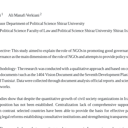
1
2
i
Ali Manafi Verkiani
sor, Department of Political Science, Shiraz University
olitical Science, Faculty of Law and Political Science, Shiraz University, Shiraz, Ir
ctive: This study aimed to explain the role of NGOs in promoting good governance i
nance as the main dimensions of the role of NGOs and attempts to provide policy sol
odology: The research was conducted with a qualitative approach and based on com
ocuments (such as the 1404 Vision Document and the Seventh Development Plan) as 
d Tunisia). Data were collected through document analysis, official reports, and scien
tworks.
dies show that despite the quantitative growth of civil society organizations in I
 position has not been established. Centralization, lack of comprehensive suppor
n contrast, selected countries have been able to provide the basis for effective 
legal reforms, establishing consultative institutions, and strengthening transpare