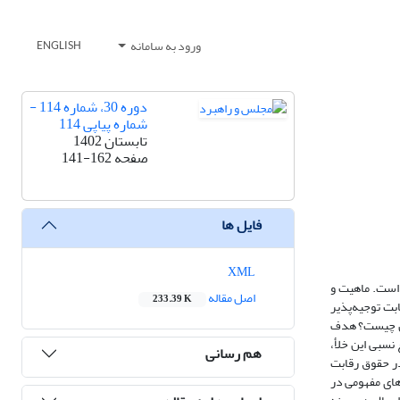
ورود به سامانه
ENGLISH
دوره 30، شماره 114 -
شماره پیاپی 114
تابستان 1402
صفحه
141-162
فایل ها
XML
 است. ماهیت و
اصل مقاله
233.39 K
ابت توجیه‌پذیر
ران چیست؟ هدف
نسبی این خلأ،
هم رسانی
در حقوق رقابت
های مفهومی در