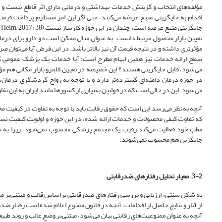
مؤلفه‌های انتخاب و گزینش خدمات بهداشتی و درمانی دارای اثر قاطع نیست و ب
اقدام به جایگزینی منبع عرضه می‌کنند، حتی اگر این امر مستلزم پرداخت قیمتی 
ج
تعیین بازار محصول مرتبط دانست. به عنوان مثال‌ ممکن است دو دارو برای درمان
مؤثرتری داشته و در نتیجه قیمت آن نیز بالاتر باشد. در این فرض آیا می‌توان ص
سطح ارائه خدمات نیز همین ابهام مطرح است؛ آیا خدمات یک پزشک عمومی ک
می‌شود، قابل جایگزینی هستند؟ این خصیصه در تعیین قلمرو بازار مکانی هم مؤ
در حوزه درمان دامنه‌ای گسترده‌تر دارد و با توجه به رواج گردشگری درمان، 
می‌شود. این در حالی است که در قوانین بسیاری از کشورها مانند ایران به این ت
آنچه به نظر می‌رسد این است که حقوق رقابت باید با توجه به تفاوت در کیفیت مح
که تفاوت کیفی محصولات و خدمات ارائه شده، در این حوزه و اولویت کیفیت نس
مطب خود فعالیت می‌کند رقیب یک مجتمع پزشکی محسوب نمی‌شود، زیرا به شکل 
جایگزین هم محسوب نمی‌شوند.
3-2. معیار تحلیل رفتارهای ضدرقابتی
به شکل سنتی، ارزیابی و بررسی رفتارهای ضدرقابتی بر‌اساس قالب و مبتنی‌بر م
از آثار و نتایج حاصل از اقدامات، آنچه در قانون ممنوع اعلام شده است‌‌ رفتار ض
آنچه به عنوان ممنوعیت‌های رقابتی بیان می‌شود، مبتنی‌بر وضع غالب و روند طبی