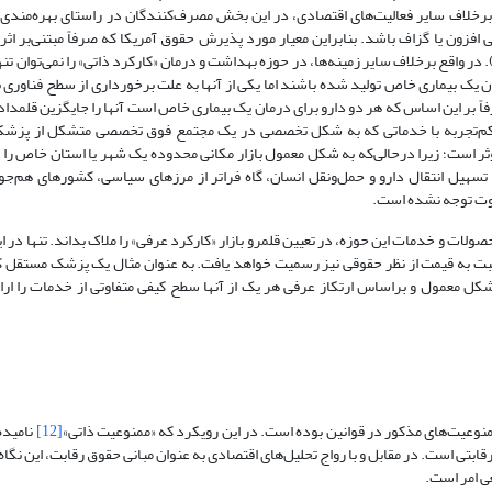
رخلاف سایر فعالیت‌های اقتصادی، در این بخش مصرف‌کنندگان در راستای بهره‌مندی از
افزون یا گزاف باشد. بنابراین‌ معیار مورد پذیرش حقوق آمریکا که صرفاً مبتنی‌بر اثر 
ایگزینی منبع عرضه است، چندان در این حوزه کارساز نیست (Helm, 2017: 38). در واقع برخلاف سایر زمینه‌ها، در حوزه بهداشت و درمان «کارکرد ذاتی» را نمی
 یک بیماری خاص تولید شده باشند اما یکی از آنها به علت برخورداری از سطح فناوری با
رفاً بر این اساس که هر دو دارو برای درمان یک بیماری خاص است آنها را جایگزین قلمدا
م‌تجربه با خدماتی که به شکل تخصصی در یک مجتمع فوق تخصصی متشکل از پزشکان
ثر است؛ زیرا در‌حالی‌که به شکل معمول بازار مکانی محدوده یک شهر یا استان خاص را
تسهیل انتقال دارو و حمل‌و‌نقل انسان، گاه فراتر از مرزهای سیاسی، کشورهای هم‌جوا
فاوت توجه نشده است.
صولات و خدمات این حوزه، در تعیین قلمرو بازار «کارکرد عرفی» را ملاک بداند. تنها د
بت به قیمت از نظر حقوقی نیز رسمیت خواهد یافت. به عنوان مثال‌ یک پزشک مستقل که
معمول و بر‌اساس ارتکاز عرفی هر یک از آنها سطح کیفی متفاوتی از خدمات را ارا
منوعیت‌های مذکور در قوانین بوده است. در این رویکرد که «ممنوعیت ذاتی»
[12]
نامیده
درقابتی است. در مقابل و با رواج تحلیل‌های اقتصادی به عنوان مبانی حقوق رقابت، این نگ
عی امر است.