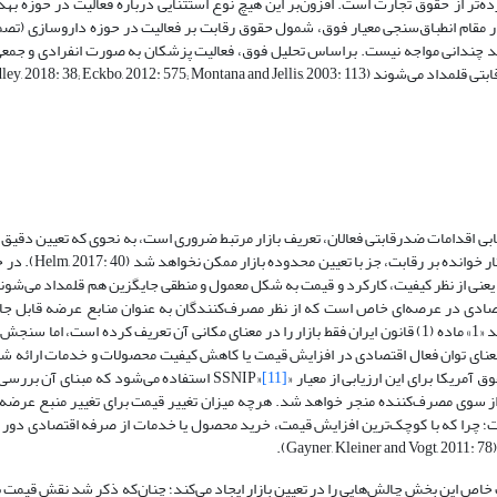
ه‌تر از حقوق تجارت است. افزون‌بر این هیچ نوع استثنایی درباره فعالیت در حوزه به
بیمه درمان با تردید چندانی مواجه نیست. بر‌اساس تحلیل فوق، فعالیت پزشکان به صورت انفرادی و ج
Hadley, 2018: 38; Eckbo, 2012: 57).
بی اقدامات ضدرقابتی فعالان، تعریف بازار مرتبط ضروری است، به نحوی که تعیین دقیق 
آن، مهمترین اقدام در اجرای ضوابط حقوق رقابت است 
 یعنی از نظر کیفیت، کارکرد و قیمت به شکل معمول و منطقی جایگزین هم قلمداد می‌شون
تصادی در عرصه‌ای خاص است که از نظر مصرف‌کنندگان به عنوان منابع عرضه قابل جا
نامیده شده است (Talbot, 2019: 80). اگرچه بند «1» ماده (1) قانون ایران فقط بازار را در معنای مکانی آن تعریف کرده است،
به معنای توان فعال اقتصادی در افزایش قیمت یا کاهش کیفیت محصولات و خدمات ارائه 
ا برای این ارزیابی از معیار «SSNIP»
[11]
استفاده می‌شود که مبنای آن‌ بررسی
 از سوی مصرف‌کننده منجر خواهد شد. هرچه میزان تغییر قیمت برای تغییر منبع عرضه 
ت؛ چرا که با کوچک‌ترین افزایش قیمت، خرید محصول یا خدمات از صرفه اقتصادی دور 
.
اص این بخش چالش‌هایی را در تعیین بازار ایجاد می‌کند؛ چنان‌که ذکر شد نقش قیمت به