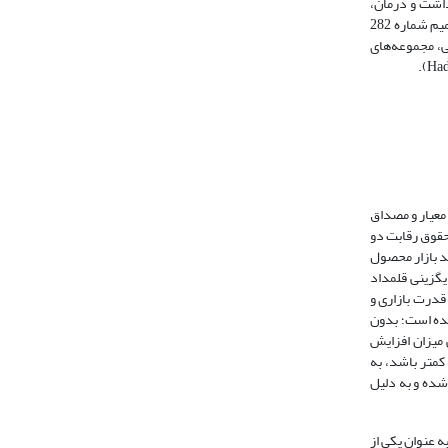
داشت و درمان،
شبیه آنچه در تبصره ماده (47) یا ماده (50) ذکر شده است ملاحظه نمی‌شود. در مقام انطباق‌سنجی معیار فوق، شمول حقوق رقابت بر فعالیت در حوزه داروسازی (تصمیم شماره 282
معی، مجموعه‌های
معیار و مصداق
زیرا امکان ارزیابی آثار رفتار خوانده بر رقابت، جز با تعیین محدوده بازار ممکن نخواهد شد (Helm, 2017: 40). در حقوق رقابت دو
د بازار محصول
یگزینی قلمداد
 اما سنجش قدرت بازاری و
شده است؛ بدون
 میزان افزایش
کمتر باشد، به
شده و به دلیل
 عنوان یکی از