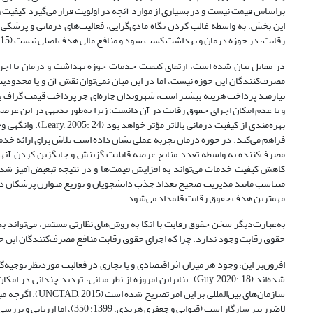
این بخش، به واسطه غالب کردن نگاه مادی‌گرایی، فعالیت‌های درمانی و پزشکی را
رقابت، در حوزه درمان و بهداشت کسب سود و منافع مالی هدف اصلی نیست (Helm, 2017: 15).
در مقابل بیان شده است، ارتقای کیفیت خدمات حوزه بهداشت و درمان با اجر
مصرف‌کنندگان این حوزه نیست، اما در این میان نمی‌توان نقش آن و یا محدودیت
نیازمند پرداخت هزینه بیشتر است، شهروندان چاره‌ای جز پرداخت قیمت گزاف برای
و یا عدم امکان اجرای حقوق رقابت در آن دانست؛ زیرا به‌طور بدیهی در این عر
بهره‌مندی از کیفی
فراهم می‌کند. در حوزه درمان تجربه عملی نشان داده است تلاش برای ارائه خدما
مصرف‌کننده به واسطه تعدد منابع عرضه قابلیت گزینش و جایگزین کردن آنها را
کاهش کیفیت خدمات می‌تواند به افزایش قیمت‌ها و در نتیجه تبعیض‌آمیز شدن 
متناسب مانند مدیریت صحیح تعداد جذب دانشجویان و توزیع متوازن پزشکان در 
مهمترین هدف حقوق رقابت قلمداد می‌شود.
به‌عبارت‌دیگر سخن حقوق رقابت با اتکا به روش‌های نظارتی مستمر، می‌تواند به
حقوق رقابت وجود ندارد، چرا که اجرای حقوق رقابت منافع مصرف‌کنندگان این حوزه را ن
افزون‌بر این، وجود هر میزان اثر اقتصادی و یا تجاری در فعالیت موردنظر توجیه
شده‌اند (Guy, 2020: 18). بنابراین امروزه از نظر مبانی، تردید چندانی در امکان اجرای حقوق رقابت در حوزه بهداشت و درمان وجود ندارد و در اتحادیه اروپا،
سازمان‌های بین‌ا
لاضرر نیز سازگار است (قنواتی و جعفری هرندی، 1399: 350)، اما ارزیابی و بررسی ظرفیت‌های شمول قانون ایران نسبت به این موضوع ضروری به نظر می‌رسد.