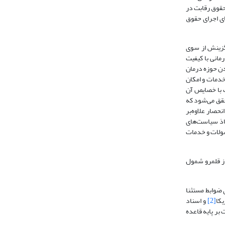
گیرد کیفیت و نتیجه‌بخش بودن خدمات مورد استفاده است (O’Lawrence et al., 2018: 260). اجرای حقوق رقابت در
ای اجرای حقوق
گزینش از سوی
مانی با کیفیت
دن حوزه درمان
خدمات و امکان
را متناسب با خصایص آن
حقق می‌شود که
حصار علاوه‌بر
خاذ سیاست‌های
صولات و خدمات
از قلمرو شمول
ی ضوابط مستثنا
کا
[2]
و اسناد
وق رقابت بر پایه قاعده