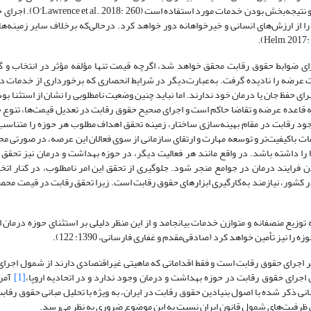
بر‌اساس قیمت نیست و در بسیاری از موارد آنچه در اولویت قرار می‌
 از ارزش‌های انسانی و خیرخواهانه دور خواهد کرد. در‌حالی‌که بر‌خلاف سایر زمینه‌ه
ای ضوابط حقوق رقابت محقق خواهد شد، اگرچه قیمت تنها مؤلفه مؤثر در انتخاب و 
 عرضه را نادیده گرفت. به‌عبارت‌دیگر ‌‌در شرایط انحصاری که برخورداری از خدمات در
 حفظ جان یا درمان خود ندارند. اما نباید چنین وضعیت نامطلوبی را نشان از استثنا‌ بو
صه‌ قاعده عرضه و تقاضا حاکم است و اجرای صحیح حقوق رقابت در تعدیل قیمت‌ها، تنوع 
ت درمانی بالاتر مؤثر خواهد بود (Leary, 2005: 24). وانگهی وجود رقابت در مقام بهینه‌سازی ساختار، زمینه تحقق اهداف مطلوب هر حوزه 
ت با‌کیفیت‌تر و توسعه مهارت و ارتقای سازمانی از سوی فعالان این عرصه، در صورتی م
 داشته باشد. در واقع‌ مانند هر فعالیت دیگر، در حوزه بهداشت و درمان نیز تحقق ان
فرایند درمان در جوامع منجر شود. جلوگیری از تحقق این امر نامطلوب، در کنار ات
کشور، نیازمند به‌کارگیری ابزارهای حقوق رقابت است. زیرا تحقق رقابت در قیمت مح
 توزیع منصفانه و متوازن خدمات بیانجامد و از این منظر دلیلی بر استثنای حوزه درمان 
یز تأمین خواهد کرد (صادقی‌مقدم و غفاری فارسانی، 1390: 122).
‌گر اجرای حقوق رقابت است و فقط اقداماتی که‌ ماهیتی غیر‌اقتصادی دارند از شمول اجرا
[1]
آمری
لمللی بر این امر تصریح شده است (UNCTAD, 2015). اگرچه مبانی ذکر شده با اصول بنیادین حقوق رقابت در ایران، به ویژه با تحلیل مبانی حق