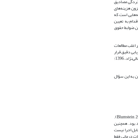
ستردگی مصادیق
زون هزینه‌های
ه‌هایی است که
قدام به تعیین
ران ضوابط حقوق
 اغلب مطالعات‌
ابی دقیق قرار
نگرفته است. افزون‌بر این، حوزه تحقیقات صرفاً به یک جنبه یعنی تولید و توزیع دارو و زمینه‌های مرتبط با مالکیت فکری حاصل از آن اختصاص یافته است (بختیاروند و جمالی‌نژاد، 1396:
ن به این سؤال
در این مقاله منظور از حوزه بهداشت، سلامت و درمان تمام فعالیت‌هایی است که مستقیم یا غیرمستقیم برای جلوگیری از بیماری و یا درمان آن انجام می‌شود (Blumstein, 2000: 95).
د بود. همچنین
ابل اجرا نیست
ات درمانی فقط