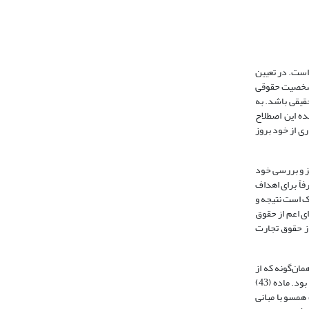
رفته است. در تعیین
رداری از شخصیت حقوقی
 حقیقی باشد. به
ده این اصطلاح
ری از خود بروز
ز و بررسی خود
فاً برای اهداف
اک است نتیجه و
ا و گستره‌ای اعم از حقوق
Waller, 201)، قلمرو شمول آن نیز وسیع‌تر از حقوق تجارت
ی اصل (44) قانون اساسی» مدنظر نیست و همان‌گونه که از
تعریف بنگاه در ماده (1) قانون بر‌می‌آید اشخاص حقیقی و حقوقی که منطبق با معیارهای قانون تجارت، تاجر محسوب نمی‌شوند هم مشمول ضوابط حقوق رقابت خواهند بود. ماده (43)
همسو با مبانی