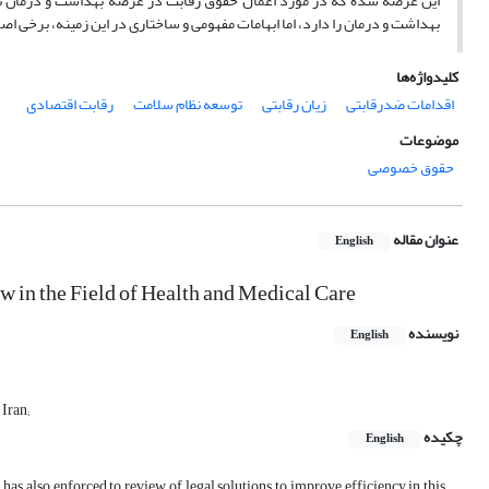
این عرصه شده که در مورد اعمال حقوق رقابت در عرصه بهداشت و درمان نیز 
بهداشت و درمان را دارد، اما ابهامات مفهومی و ساختاری در این زمینه، برخی ا
کلیدواژه‌ها
اقدامات ضدرقابتی
زیان رقابتی
توسعه نظام سلامت
رقابت اقتصادی
موضوعات
حقوق خصوصی
عنوان مقاله
English
w in the Field of Health and Medical Care
نویسنده
English
Iran;
چکیده
English
 has also enforced to review of legal solutions to improve efficiency in this