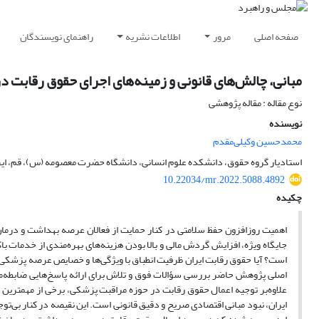
صفحه اصلی
مرور
اطلاعات نشریه
راهنمای نویسندگان
مبانی، چالش‌های قانونی و زمینه‌های اجرای حقوق رقابت 
نوع مقاله : مقاله پژوهشی
نویسنده
محمدحسین وکیلی‌مقدم
استادیار گروه حقوق، دانشکده علوم انسانی، دانشگاه حضرت معصومه (س)، قم، ایر
10.22034/mr.2022.5088.4892
چکیده
اهمیت روزافزون حفظ سلامتی در کنار حمایت از فعالان عرصه بهداشت و درمان
جایگاه ویژه‌، افزایش گردش مالی و بالا بودن هزینه‌های بهره‌مندی از خدمات ب
است؟ ‌آیا حقوق رقابت ایران ظرفیت انطباق با ویژگی‌ها و خصایص عرصه پزشکی 
اصلی پژوهش حاضر بررسی سؤالات فوق و تلاش برای ارائه پاسخ‌هایی ضابطه‌مند 
علاوه‌بر توجیه اعمال حقوق رقابت در حوزه مراقبت پزشکی، برخی از مهمترین چ
ایران، نبود مبانی اقتصادی صریح و دقیق قانونی است. این نقیصه در کنار بی‌ت