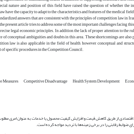
ecial nature and position of this field have raised the question of whether the in
aw have the capacity to adapt to the characteristics and features of the medical field
andardized answers that are consistent with the principles of competition law in Iran
 the present article tries to address some of the most important challenges facing thi
precise legal economic principles. In addition, the lack of proper attention to the 
ce of conceptual ambiguities and doubts in this area. These shortcomings are also p
ition law is also applicable in the field of health, however, conceptual and stru
 of specific procedures in the Competition Council.
ve Measures
Competitive Disadvantage
Health System Development
Econ
ق اقتصادی از طریق کاهش قیمت و افزایش کیفیت محصول یا خدمات به عنوان امری مطلوب
ای ضوابط رقابتی را در برخی زمینه‌ها با تردید مواجه کرده است.