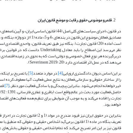
قلمرو موضوعی حقوق رقابت و موضع قانون ایران
در قانون «اجرای سیاست‌های کلی اصل (44) قانون 
مصادیق فعالان موضوع این قانو
است (ماده (20) قانون تجارت). بنگاه نیز طبق تعریف قانون،‌ واحدی اقت
نظر می‌رسد‌ این اصطلاح را باید معادل Undertaking دانست که در قوانین برخی کشورها مورد استفاده قرار گرفته است.
در‌برگیرنده هر نوع فعال خصوصی و دولتی است که به نحوی در زمینه اقتصادی فعال
می‌دهد که در عمل اثر اقتصادی دارد (Severinson, 2019: 20).
بر این اساس دیوان دادگستری اروپایی
[4]
در موارد متعدد
[5]
با تصریح بر اینکه
را از ساختار حقوقی و سازمانی فعالان‌ به نتایج عملی فعالیت آنها معطوف کرده ا
خیرخواهانه انجام می‌شود. بنابراین پیچیدگی و یا سادگی فعالیت موردنظر،
[7]
قصد
حا
خواهد بود.
قانون نیز بر این امر تصریح می‌کند که تمام اشخاص حقیقی و حقوقی بخش‌های ع