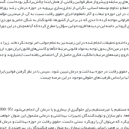
ی پرسابقه و پیشرو از منظر قوانین رقابتی، از همان ابتدا چالش‌برانگیز بوده است. گ
فظ و تداوم توسعه انسانی، نگرانی از تجاری‌سازی بی‌رویه در حوزه درمان، رشد روز‌اف
در این حوزه و تبعات و آثار نامعلوم اجرای حقوق رقابت نسبت به آن، از مهمترین مؤلف
راوانی مواجه کرده تا حدی که در برخی از کشورها، قانونگذار به شکل خاص و موردی ا
کرونا بر دامنه این تردیدها افزوده و این سؤال را مطرح کرده که آیا همچنان در این دو
خته و تحقیقات انجام شده در این زمینه نیز به تمام جوانب امر توجه نکرده‌اند. زیرا در
عین‌حال‌ بدون توجه به مواد قانونی مرتبط خلأها و کاستی‌های قانون ایران مورد ارزی
ای حقوق رقابت در حوزه بهداشت و درمان تبیین شود، سپس با در نظر گرفتن قوانین ایرا
 آنها بر‌اساس ظرفیت‌های حقوقی موجود در این عرصه چیست. ‌
اه‌ها، داورسازان و تولیدکنندگان تجهیزات بهداشتی و درمانی مشمول این عنوان خواهن
رویکرد که می‌توان آن را رویکرد سنتی دانست، حقوق رقابت در حوزه بهداشت و درمان ق
 ندارد. بر همین اساس تصمیمات بیماران به عنوان مصرف‌کنندگان در بهره‌مندی از خدم