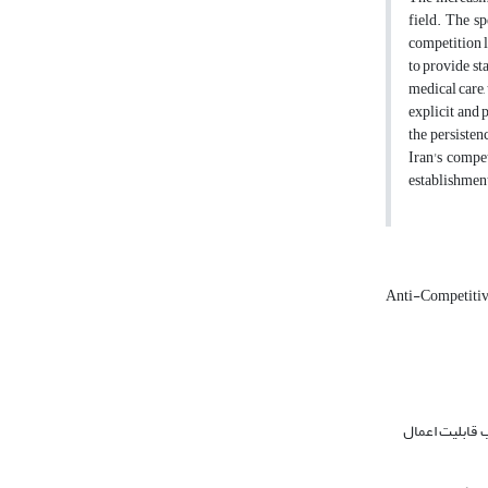
field. The sp
competition l
to provide st
medical care,
explicit and 
the persisten
Iran's compet
establishment
Anti-Competiti
 قابلیت اعمال