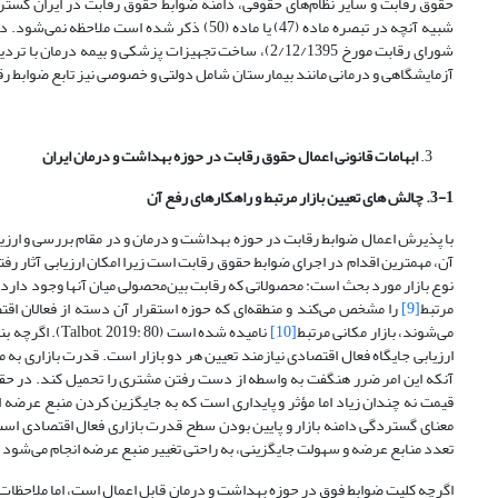
حقوق رقابت و سایر نظام‌های حقوقی، دامنه ضوابط حقوق رقابت در ایران گسترد
شورای رقابت مورخ 2/12/1395)، ساخت تجهیزات پزشکی و 
آزمایشگاهی و درمانی مانند بیمارستان شامل دولتی و خصوصی نیز تابع ضوابط رقابتی قلمداد می‌شوند (5; Montana and Jellis, 2003: 113
ابهامات قانونی اعمال حقوق رقابت در حوزه بهداشت و درمان ایران
3-1. چالش
های تعیین بازار مرتبط و راهکارهای رفع آن
با پذیرش اعمال ضوابط رقابت در حوزه بهداشت و درمان و در مقام بررسی و ارزیا
نوع بازار مورد بحث است: محصولاتی که رقابت بین‌محصولی میان آنها وجود دارد
مرتبط
[9]
را مشخص می‌کند و منطقه‌ای که حوزه استقرار آن دسته از فعالان اق
می‌شوند، بازار مکانی مرتبط
[10]
ارزیابی جایگاه فعال اقتصادی نیازمند تعیین هر دو بازار است. قدرت بازاری 
آنکه این امر ضرر هنگفت به واسطه از دست رفتن مشتری را تحمیل کند. در حقوق آمریک
قیمت نه چندان زیاد اما مؤثر و پایداری است که به جایگزین کردن منبع عرضه
معنای گستردگی دامنه بازار و پایین بودن سطح قدرت بازاری فعال اقتصادی اس
تعدد منابع عرضه و سهولت جایگزینی، به راحتی تغییر منبع عرضه انجام می‌شود (Gayner, Kleiner and Vogt, 2011: 78)
اگرچه کلیت ضوابط فوق در حوزه بهداشت و درمان قابل اعمال است، اما ملاحظات خ