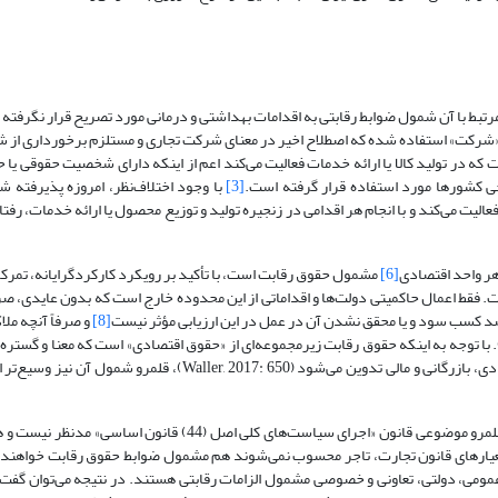
اساسی ایران» و آیین‌نامه‌های مرتبط با آن شمول ضوابط رقابتی به اقدامات بهداشتی و درمانی مورد تصریح قرار نگ
ن در بندهای «4 و 5» ماده (1) از دو واژه «بنگاه» و «شرکت» استفاده شده که اصطلاح اخیر در معنای شرکت تجاری و مستلزم برخو
صادی است که در تولید کالا یا ارائه خدمات فعالیت می‌کند اعم از اینکه دارای شخصیت حقوقی یا
[3]
با وجود اختلاف‌نظر، امروزه پذیرفته ش
یت می‌کند و با انجام هر اقدامی در زنجیره تولید و توزیع محصول یا ارائه خدمات، رفتا
 هر واحد اقتصادی
[6]
مشمول حقوق رقابت است، با تأکید بر رویکرد کارکردگرایانه، تمرک
ست. فقط اعمال حاکمیتی دولت‌ها و اقداماتی از این محدوده خارج است که بدون عایدی، صر
 کسب سود و یا محقق نشدن آن در عمل در این ارزیابی مؤثر نیست
[8]
و صرفاً آنچه مل
صل فعالیت مورد بحث در عالم واقع است (باقری و غفاری فارسانی، 1391: 92). با توجه به اینکه حقوق رقابت زیرمجموعه‌ای از «حقوق اقتصادی» است که معن
تجارت را افاده می‌کند و به موجب آن ضوابطی برای تنظیم همه فعالیت‌های اقتصادی، بازرگانی و مالی تدوین می‌شود (7: 650
بنابراین‌ در حقوق ایران نیز قیود مندرج در مواد (1 و 2) قانون تجارت در احراز قلمرو موضوعی قانون «اجرای سیاست‌های کل
مومی، دولتی، تعاونی و خصوصی مشمول الزامات رقابتی هستند. در نتیجه می‌توان گفت 