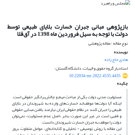
بازپژوهی مبانی جبران خسارت بلایای طبیعی توسط
دولت با توجه به سیل فروردین ماه 1398 در آق‌قلا
نوع مقاله : مقاله پژوهشی
نویسنده
هادی حاج زاده
استادیار گروه حقوق و الهیات، دانشگاه گلستان؛
10.22034/mr.2022.4535.4435
چکیده
مسئولیت مدنی دولت یکی از مباحث مهم و چالش‌برانگیز حقوقی است.
اینکه آیا دولت‌ها موظف‌اند خسارت‌های وارده به شهروندان در بلایای
طبیعی را جبران کنند در نظام حقوقی ایران نیازمند یافتن مبنایی حقوقی
و فقهی است در غیر این صورت بنابر «اصل عدم مسئولیت» نمی‌توان
دولت را موظف به جبران خسارت شهروندان دانست.
این مقاله با روش توصیفی - تحلیلی و کتابخانه‌ای، عوامل متفاوت بروز
خسارت در سیل را از یکدیگر تفکیک و مبنا و دامنه مسئولیت دولت بر