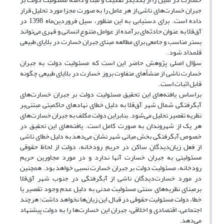
جبران خسارت‌های ناشی از هر عامل را به صورت مجزا مورد تحلیل قرار
داده است. برای دستیابی به این منظور، سیل فروردین‌ماه 1398 در
آق‌قلا به عنوان حادثه‌ای برآمده از عوامل متنوع انسانی و قهری می‌تواند
بستر مناسب و جامعی برای مطالعه مبنای جبران خسارت در بلایای طبیعی
قلمداد شود.
سؤال اصلی پژوهش حاضر این است که مسئولیت دولت به جبران
خسارت ناشی از منشأهای متفاوت بروز خسارت در بلایای طبیعی چگونه
قابل اثبات است.
بر‌اساس یافته‌های این تحقیق مسئولیت دولت بر جبران خسارت‌های
آبگرفتگی شمال شهر آق‌قلا به دلیل خطای نهادهای حاکمیتی مبتنی‌بر
نظریه تقصیر تحلیل می‌شود. بنابراین دولت مکلف به جبران خسارت‌های
هر یک از شهروندان به صورت کامل است. یافته‌های این تحقیق در
خصوص آبگرفتگی بخش میانی شهر نشان می‌دهد به دلیل خطای ناشی
از فعل زیان‌دید‌گانِ ساکن در حریم رودخانه، دولت از لحاظ حقوقی
مسئولیتی به جبران خسارت آنها ندارد و در مورد مجاورین حریم
رودخانه، مسئولیت دولت بر جبران خسارت نسبی خواهد بود. همچنین
در مورد خسارت‌دیدگان ناشی از آبگرفتگی در جنوب شهر آق‌قلا
بر‌مبنای نظریه‌های سنتی مسئولیت مدنی به دلیل عدم وجود تقصیر یا
خطا، دولت مسئولیت حقوقی در قبال این زیان‌ها نخواهد داشت؛ هرچند
اجتماعی، اقتصادی و اخلاقی، جبران این خسارت‌ها را به دولت پیشنهاد
می‌دهد.