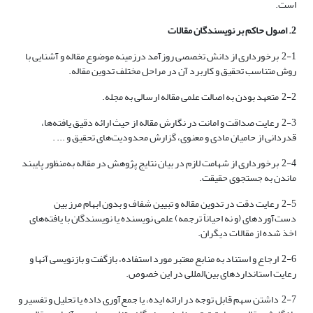
است.
2. اصول حاکم بر نویسندگان مقالات
2-1 برخورداری از دانش تخصصی روزآمد درزمینه موضوع مقاله و آشنایی با
روش متناسب تحقیق و کاربرد آن در مراحل مختلف تدوین مقاله.
2-2 متعهد بودن به اصالت علمی مقاله ارسالی به مجله.
2-3 رعایت صداقت و امانت در نگارش مقاله از حیث ارائه دقیق یافته‌ها،
قدردانی از حامیان مادی و معنوی، گزارش محدودیت‌های تحقیق و ... .
2-4 برخورداری از شهامت لازم در بیان نتایج پژوهش در مقاله به‌‌منظور پایبند
ماندن به جستجوی حقیقت.
2-5 رعایت دقت در تدوین مقاله و تبیین شفاف و بدون ابهام مرز بین
دست‌‌آوردهای (و نه احیاناً ترجمه) علمی نویسنده یا نویسندگان با یافته‌های
اخذ شده از مقالات دیگران.
2-6 ارجاع و استناد به منابع معتبر مورد استفاده، بازگفت و بازنویسی آنها و
رعایت استانداردهای بین‌المللی در این خصوص.
2-7 داشتن سهم قابل توجه در ارائه ایده‌، یا جمع‌آوری داده یا تحلیل و تفسیر و