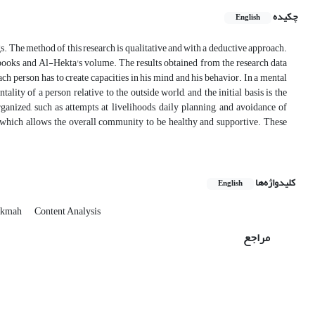
چکیده
English
gs. The method of this research is qualitative and with a deductive approach.
 books and Al-Hekta's volume. The results obtained from the research data
ch person has to create capacities in his mind and his behavior. In a mental
ality of a person relative to the outside world, and the initial basis is the
ganized, such as attempts at livelihoods, daily planning, and avoidance of
s, which allows the overall community to be healthy and supportive. These
کلیدواژه‌ها
English
ekmah
Content Analysis
مراجع