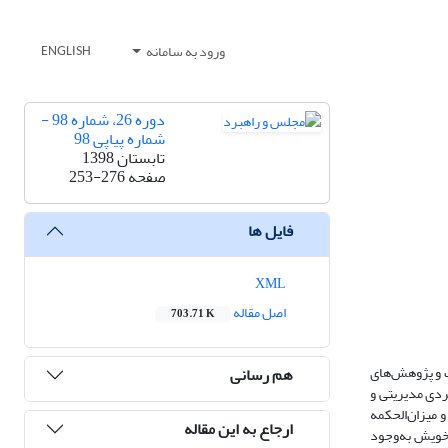
ورود به سامانه
ENGLISH
دوره 26، شماره 98 -
شماره پیاپی 98
تابستان 1398
صفحه
253-276
فایل ها
XML
اصل مقاله
703.71 K
ت و پژوهش‌های
هم رسانی
ردی مدیریتی و
 میزان‌الحکمه
ارجاع به این مقاله
رخویش به‌وجود