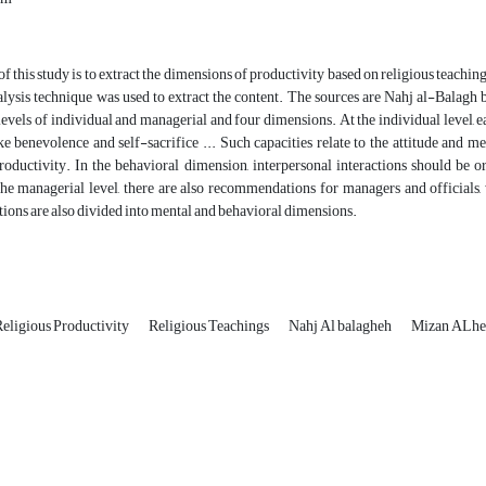
f this study is to extract the dimensions of productivity based on religious teachin
alysis technique was used to extract the content. The sources are Nahj al-Balagh
levels of individual and managerial and four dimensions. At the individual level, ea
e benevolence and self-sacrifice ... Such capacities relate to the attitude and ment
roductivity. In the behavioral dimension, interpersonal interactions should be or
 the managerial level, there are also recommendations for managers and official
ons are also divided into mental and behavioral dimensions.
eligious Productivity
Religious Teachings
Nahj Al balagheh
Mizan ALh