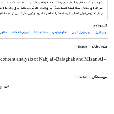
آورد. در بُعد ذهنی نگرش‌هایی مانند خیرخواهی، ایثار و ... به ذهنیت فرد نسب
بین‌فردی سامان پیدا کند؛ مانند تلاش برای امرار معاش، برنامه‌ریزی روزانه و
رعایت آن می‌توان فضای کلی جامعه را سالم و حامی بهره‌وری کرد. این توصیه‌ها ن
کلیدواژه‌ها
بهره‌وری
بهره‌وری دینی
تعالیم دینی
نهج البلاغه
میزان الحکمه
تحلیل
عنوان مقاله
English
 (content analysis of Nahj al-Balaghah and Mizan Al-
نویسندگان
English
4
ghian