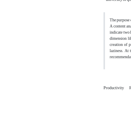
The purpose o
A content an
indicate two 
dimension lik
creation of p
laziness. At
recommendati
Productivity
R