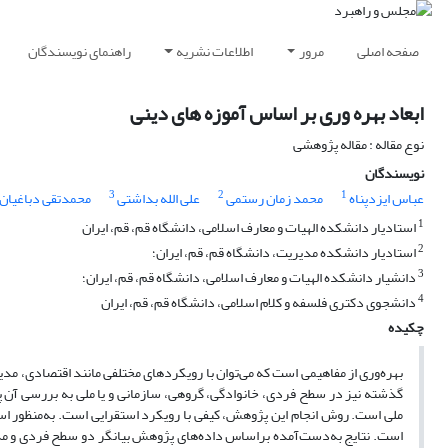
صفحه اصلی
مرور
اطلاعات نشریه
راهنمای نویسندگان
ابعاد بهره وری بر اساس آموزه های دینی
نوع مقاله : مقاله پژوهشی
نویسندگان
3
2
1
عباس ایزدپناه
محمد زمان رستمی
علی الله بداشتی
محمدتقی دباغیان
1
استادیار دانشکده الهیات و معارف اسلامی، دانشگاه قم، قم، ایران
2
استادیار دانشکده مدیریت، دانشگاه قم، قم، ایران؛
3
دانشیار دانشکده الهیات و معارف اسلامی، دانشگاه قم، قم، ایران؛
4
دانشجوی دکتری فلسفه و کلام اسلامی، دانشگاه قم، قم، ایران
چکیده
بهره‌وری از مفاهیمی است که می‌توان با رویکردهای مختلفی مانند اقتصادی، مد
گذشته نیز در سطح فردی، خانوادگی، گروهی، سازمانی و یا ملی به بررسی آن پر
ملی است. روش انجام این پژوهش، کیفی با رویکرد استقرایی است. به‌منظور است
است. نتایج به‌دست‌آمده بر‌اساس داده‌های پژوهش بیانگر دو سطحِ فردی و م