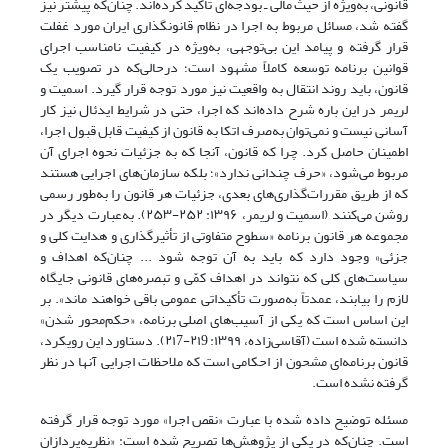
قانونی، به‌ویژه از حیث مالی ـ بودجه‌ای‌ تأکید کرده‌اند. چنان‌که پیشتر نیز
گفته شد، مسائل مربوط به اجرا در نظام قانونگذاری ایران مورد غفلت
قرار گرفته و پیامد این بی‌توجهی، به‌ویژه در کیفیت نامناسب اجرای
قوانین برنامه توسعه‌ کاملاً مشهود است؛ در‌حالی‌که در تصویب یک
قانون، باید روند انتقال به واقعیت نیز مورد توجه قرار گیرد. اسمیت و
لریمر در این باره شرح داده‌اند که اجرا، حتی در شرایط ایدئال نیز کار
آسانی نیست و نمی‌توان به‌صرف اتکا به قانون از کیفیت قابل قبول اجرا،
اطمینان حاصل کرد. چرا که قانون، آنجا که به جزئیات نحوه اجرای آن
مربوط می‌شود،‌ «حرف چندانی ندارد»؛ بلکه سازمان‌های اجرایی هستند
که از طریق مقررات‌گذاری‌های بعدی، جزئیات هر قانون را به‌طور رسمی
روشن می‌کنند (اسمیت و لریمر، ۱۳۹۶: ۲۵۲-۲۵۳). به‌عبارت دیگر در
مجموعه هر قانون برنامه «سطوح متفاوتی از تأثیرگذاری و هدایت کلی و
جزئی» وجود دارد که باید به آن توجه شود ... چنان‌که اهداف و
سیاست‌های کلی که نتواند در اهداف کمّی و تبصره‌های قانونی جایگاه
لازم را بیابند، عمدتاً به‌صورت تأکیداتی عمومی باقی خواهند ماند». بر
این اساس است که یکی از آسیب‌های اصلی برنامه، «حکم‌محور شدن»
دانسته شده است (آقاسی‌زاده، ۱۳۹۹: ۲۱9-۲۱7). دستاورد این رویکرد،
قانون برنامه‌ای مشحون از احکامی است که ملاحظات اجرایی آنها در نظر
گرفته نشده است.
مسئله توضیح داده ‌‌شده با عبارت «نقص اجرا» مورد توجه قرار گرفته
است. چنان‌که در یکی از پژوهش‌ها تصریح شده است: «نظریه‌پردازان