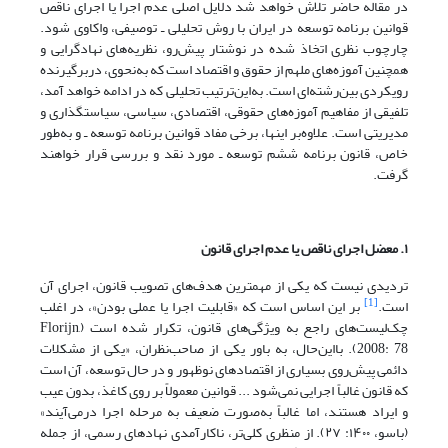
در مقاله حاضر تلاش خواهد شد دلایل اصلی عدم اجرا یا اجرای ناقص
قوانین برنامه توسعه در ایران با روش تحلیلی ـ توصیفی، واکاوی شود.
چارچوب نظری اتخاذ شده در نوشتار پیش‌رو، نظریه‌های نهادگرایی و
همچنین آموزه‌های ملهم از حقوق و اقتصاد است که به‌نحوی، در‌بر‌گیرنده
رویکردی بین‌رشته‌ای است. به‌این‌ترتیب‌ تحلیلی که در ادامه خواهد آمد،
تلفیقی از مفاهیم آموزه‌های حقوقی، اقتصادی، سیاسی، سیاستگذاری و
مدیریتی است. علاوه‌بر اینها، برخی مفاد قوانین برنامه توسعه ـ و به‌طور
خاص، قانون برنامه ششم توسعه ـ مورد نقد و بررسی قرار خواهند
گرفت.
۱. معضل اجرای ناقص یا عدم اجرای قانون
تردیدی نیست که یکی از مهمترین هدف‌های تصویب قانون، اجرای آن
[1]
است.
بر این اساس است که «قابلیت اجرا یا عملی ‌بودن»، در اغلب
چک‌لیست‌های راجع به ویژگی‌های قانون، تکرار شده است (Florijn,
2008: 78). بااین‌حال، به باور یکی از صاحب‌نظران، «یکی از مشکلات
دائمی پیش‌روی بسیاری از اقتصادهای نوظهور و در حال توسعه، آن است
که قانون غالباً اجرایی نمی‌شود ... قوانین معمولاً بر روی کاغذ، بدون عیب
و ایراد هستند، اما غالباً به‌صورت ضعیف به مرحله اجرا در‌می‌آیند»
(باسو، ۱۴۰۰: ۲۷). از منظری کلی‌تر، ناکارآمدی نهادهای رسمی، از جمله