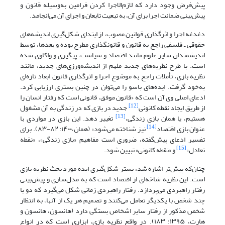
پیش‌فرض وجود دارد که لازم‌الاجرا کردن فرامین به‌وسیله قانون و
پیش‌بینی ضمانت اجرا برای آن، به تبعیت تابعان و اجرای آن می‌انجامد.
دغدغه اجرا و اثرگذاری قوانین مصوب،‌ از ابتدای شکل‌گیری اندیشه‌های
حقوقی ـ فلسفی راجع به قانون و قانونگذاری مطرح بوده و بعدها، توسط
اندیشمندان سایر علوم مانند اقتصاد و سیاست، پیگیری و واکاوی شده
است. با طرح نظریه‌های جدید ملهم از اندیشه‌ورزی‌های جدید، مانند
نظریه ‌بازی، تأملات راجع به موضوع اجرا و اثرگذاری قانون ابعاد تازه‌ای
به‌خود گرفت. ایده‌های باسو را می‌توان در چنین بستری ارزیابی کرد.
ادعای اصلی وی آن است که «قانون موفق، قانونی است که رفتار انسان را
[12]
از طریق ایجاد نقطه کانونی
جدید در بازی که در زندگی به آن مشغول
[13]
هستیم، یا همان بازی زندگی،
تغییر دهد. این بازی در مواردی با
[14]
عنوان بازی اقتصاد
نیز شناخته می‌شود» (همان،۱۴۰۰: ۸۲-۸۳). برای
تفسیر ادعای پیش‌گفته، ضروری است مفاهیم «بازی زندگی»، «نقطه
[15]
تعادل»
و «نقطه کانونی» تبیین شود.
چنان‌که پیش‌تر اشاره شد، بستر شکل‌گیری ایده مورد بحث نظریه ‌بازی
است. این نظریه شاخه‌ای از اقتصاد است که به مدل‌سازی و پیش‌بینی
رفتار راهبردی
می‌پردازد. رفتار راهبردی زمانی شکل می‌گیرد که دو یا
چند شخص با یکدیگر تعامل می‌کنند و تصمیم هر یک از آنها، به انتظار
شخص مذکور از رفتار سایر اشخاص بستگی دارد (هانسون، هانسون و
هارت، ۱۳۹۵: ۱۸۳). در واقع نظریه‌ بازی، ابزاری است که در انواع