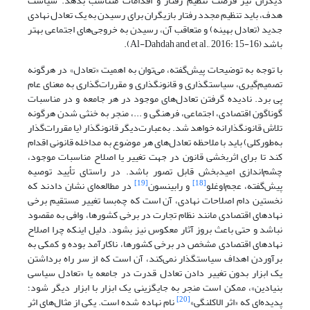
دیگران نیز فرصت تنظیم رفتار و اقدامات متناسب بدهد. سیاست
هدف، باید تنظیم مجدد رفتار بازیگران برای رسیدن به یک تعادل نهادی
جدید (تعادل بهینه) و متعاقب آن، رسیدن به خروجی‌های اجتماعی بهتر
باشد (Al-Dahdah and et al., 2016: 15-16).
با توجه به توضیحات پیش‌گفته، می‌توان به اهمیت «تعادل» در هرگونه
تصمیم‌گیری، سیاستگذاری و قانونگذاری و مقررات‌گذاری به معنای عام
پی برد. نادیده گرفتن تعادل‌های موجود در هر جامعه و در مناسبات
گوناگون اقتصادی، اجتماعی، ‌فرهنگی و ...، منجر به خنثی ‌شدن هرگونه
تلاش قانونگذارانه خواهد شد. به‌عبارت‌دیگر‌ قانونگذار (یا مقررات‌گذار
به‌طورکلی) باید با ملاحظه تعادل‌های ‌‌هر موضوع به مداخله قانونی اقدام
کند تا برای اثربخشی قانون در جهت تغییر یا اصلاح مناسبات موجود،
چشم‌اندازی امیدبخش قابل تصور باشد. در راستای تأیید توصیه
[19]
[18]
پیش‌گفته، عجم‌اوغلو
و رابینسون
در مطالعه‌ای نشان داد‌ند که
نخستین دام اصلاحات نهادی، آن است که چه‌بسا تغییر مستقیم برخی
نهادهای اقتصادی مانند نظام تجارت در برخی کشورها، وافی به مقصود
نباشد و حتی باعث بروز آثار معکوس نیز بشود. دلیل اینکه چرا اصلاح
نهادهای اقتصادی مشخص در برخی کشورها، ناکارآمد بوده و کمکی به
برآوردن اهداف سیاستگذار نمی‌کند، آن است که از سر راه برداشتن
یک ابزار بدون تغییر دادن تعادل قدرت در جامعه یا «تعادل سیاسی
بنیادین»، ممکن است منجر به جایگزینی یک ابزار با ابزار دیگر شود؛
[20]
پدیده‌ای که «اثر الاکلنگی»
نام نهاده شده است. یکی از مثال‌های اثر