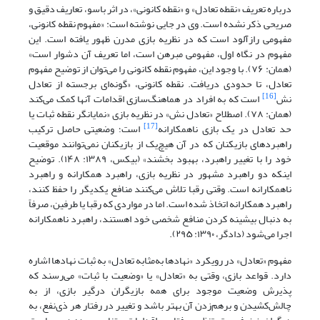
درباره تعریف «نقطه تعادل» و «نقطه کانونی»، در اثر باسو، تعاریف دقیق و
صریحی ذکر نشده است. وی در جایی نوشته است: «مفهوم نقطه کانونی،
مفهومی رازآلود است که در نظریه ‌بازی مدرن ظهور یافته است. این
مفهوم در نگاه اول، مفهومی مبرهن است، اما تعریف آن دشوار است»
(همان: ۷۶). با وجود این، مفهوم نقطه کانونی را می‌توان از توضیح مفهوم
تعادل، تا حدودی دریافت. نقطه کانونی، «گونه‌ای برجسته از تعادل‌
[16]
نش
است که به افراد در هماهنگ‌سازی اقدامات آنها کمک می‌کند
(همان: ۷۸). اصطلاح «تعادل‌ نش» در نظریه‌ بازی‌ «نمایانگر نقطه ثبات یا
[17]
حد تعادل در یک بازی ناهمکارانه
است؛ وضعیتی حاصل ترکیب
راهبردهای بازیکنان که در آن هیچ‌یک از بازیکنان نمی‌توانند موقعیت
خود را با تغییر راهبرد، بهبود بخشند» (بیکس، ‌۱۳۸۹: ۱۴۸). توضیح
اینکه دو راهبرد مشهور در نظریه ‌بازی، راهبرد همکارانه و راهبرد
ناهمکارانه است. وقتی رقبا تلاش می‌کنند منافع یکدیگر را حفظ کنند،
راهبرد همکارانه اتخاذ شده است. اما در مواردی که رقبا یا طرفین، صرفاً
به‌ دنبال بیشینه‌ کردن منافع شخصی خود اهستند، راهبرد ناهمکارانه
اجرا می‌شود (دادگر، ۱۳۹۰: ۲۹۵).
مفهوم «تعادل» در رویکرد «نهادها به‌مثابه تعادل» به ثبات نهادها اشاره
دارد. قواعد بازی، وقتی به «تعادل» یا «وضعیت با ثبات» می‌رسند که
پذیرش وضعیت موجود برای همه بازیگران درگیر بازی، از به
‌چالش‌کشیدن و برهم‌زدن آن بهتر باشد و تغییر در رفتار هر ذی‌نفع، به