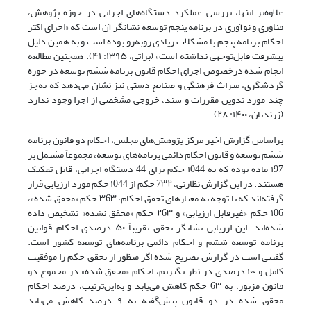
علاوه‌بر اینها، بررسی عملکرد دستگاه‌های اجرایی در حوزه پژوهش،
فناوری و نوآوری در برنامه پنجم توسعه نشانگر آن است که «اجرای اکثر
احکام برنامه پنجم با مشکلات زیادی روبه‌رو بوده است و به همین دلیل
پیشرفت قابل‌توجهی نداشته است» (براتی، ۱۳۹۵: ۴۱). همچنین مطالعه
انجام ‌شده درخصوص اجرای احکام قانون برنامه ششم توسعه در حوزه
گردشگری،‌ میراث فرهنگی و صنایع دستی نیز نشان می‌دهد که به‌جز
چند مورد تدوین مقررات و سند، خروجی مشخصی از اجرا وجود ندارد
(زرندیان، ۱۴۰۰: ۲۸).
بر‌اساس گزارش اخیر مرکز پژوهش‌های مجلس، احکام دو قانون برنامه
ششم توسعه و قانون احکام دائمی برنامه‌های توسعه، مجموعاً مشتمل بر
۱97 ماده بوده‌ که به ۱044 حکم برای 44 دستگاه اجرایی، قابل تفکیک
هستند. در این گزارش نظارتی، 7۳۲ حکم از ۱044 حکم مورد ارزیابی قرار
گرفته‌اند که با توجه به معیارهای تحقق احکام، ۳6۳ حکم «محقق شده»،
۱06 حکم «غیرقابل ارزیابی» و ۲6۳ حکم «محقق ‌نشده» تشخیص داده
شده‌اند. این ارزیابی نشانگر تحقق تقریباً ۵۰ درصدی احکام قوانین
برنامه توسعه ششم و احکام دائمی برنامه‌های توسعه کشور است.
گفتنی است در گزارش تصریح شده اگر منظور از تحقق حکم را موفقیت
کامل و ۱۰۰ درصدی در نظر بگیریم، احکام «محقق‌ شده» در مجموع دو
قانون مزبور، به 6۳ حکم کاهش می‌یابد و به‌این‌ترتیب‌، درصد احکام
محقق‌ شده در دو قانون پیش‌گفته به ۹ درصد کاهش می‌یابد