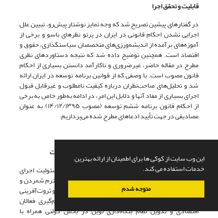
قابلیت و تحقق اجرا
در گفتارهای پیشین تصریح شد که وجه تمایز نوشتار پیش‌رو، تبیین علل
اجرایی ‌نشدن احکام قانونی در ایران در پرتو نظرهای باسو و برخی از
آموزه‌های برآمده از اندیشه‌ورزی‌های متخصصان سیاستگذاری، حقوق و
اقتصاد است. همچنین توضیح داده شد که نتیجه دستاوردهای نظری
مطرح در مقاله حاضر،‌ غیرضروری و ناکارآمد دانستن بسیاری از احکام
قانون مصوب است. با وصفی که از قوانین برنامه توسعه در ایران ارائه
شد‌ و تحلیل‌های صاحب‌نظران درباره کیفیت نامطلوب و غیرقابل ‌قبول
اجرای بسیاری از مفاد آنها و دلایل این امر، ‌در ادامه به‌طور خاص به برخی
از احکام قانون برنامه ششم توسعه (مصوب ۱۴/۱۲/۱۳۹۵) به‌ عنوان
مصادیقی در جهت تأیید ادعاهای مطرح‌ شده می‌پردازیم.
الف) احکامی که اجرای آنها فقط در صلاحیت قوه مجریه نیست
این وب سایت از کوکی ها برای اطمینان از ارائه بهترین
خدمات استفاده می کند.
- در بند «ب» ماده (۴) قانون برنامه ششم توسعه، مسئولیت اجرای
اقداماتی به این شرح بر‌عهده دولت نهاده شده است: «محترم شمردن و
متوجه شدم
حمایت از حقوق مالکیت و تولید ثروت و نگاه ارزشی به کار و ثروت‌آفرینی
از راه‌های قانونی و مشروع و عدم مداخله در تصمیم‌گیری فعالان
اقتصادی و تدوین نظام بنگاه‌داری نوین در بخش دولتی همراه با