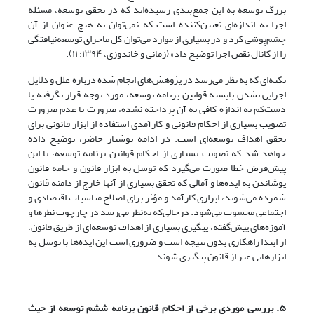
بزرگ توسعه به این جمع‌بندی رسیده‌اند که در تحقق توسعه، مسئله
اجرا به اندازه‌ای تعیین‌کننده است که نمی‌توان به هیچ عنوان از آن
چشم‌پوشی کرد و در بسیاری از موارد می‌توان کل ماجرای توسعه‌نیافتگی
را از کانال نقص اجرا توضیح داد» (زمانی و خاندوزی، ۱۳۹۴: ۱۱).
نکته‌ای که به ‌نظر می‌رسد در پژوهش‌های انجام ‌شده درباره علل و دلایل
اجرایی ‌نشدن بایسته قوانین برنامه توسعه، مورد توجه قرار نگرفته یا
دست‌کم به اندازه کافی به آن پرداخته نشده، ضرورت یا عدم ضرورت
تصویب بسیاری از احکام قانونی و کارآمدی استفاده از ابزار قانونی برای
تحقق اهداف توسعه‌ای است. در ادامه نوشتار حاضر،‌ توضیح داده
خواهد شد که تصویب بسیاری از احکام قوانین برنامه توسعه، با این
پیش‌فرض خطا صورت می‌گیرد که توسل به ابزار قانون و جامه قانون
پوشاندن به ایده‌ها و آمالی که تحقق بسیاری از آنها خارج از دامنه قانون
شمرده می‌شوند، ابزاری کارآمد و مؤثر برای اصلاح مناسبات اقتصادی و
اجتماعی محسوب می‌شود. در‌حالی‌که به‌نظر می‌رسد در چارچوب نظرها و
آموزه‌های پیش‌گفته، پیگیری بسیاری از اهداف توسعه‌ای از طریق قانون،
از ابتدا‌ راهکاری بدون نتیجه است و ضروری است این ایده‌ها‌ با توسل به
ابزارهایی غیر از قانون پیگیری شوند.
۵. بررسی موردی برخی از احکام قانون برنامه ششم توسعه از حیث