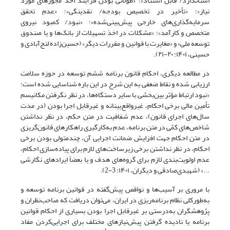
استاندارد/ قابل استناد»؛ «طولانی بودن فرآیند اخذ مجوزهای مورد
نیاز»؛ «تأخیر در تخصیص بودجه/ نقدینگی»؛ «عدم تحقق
سرمایه‌گذاری‌های خارجی پیش‌بینی‌شده»؛ «نبود/ کمبود نیروی
متخصص و کارآمد»؛ «مشکلات در اخذ تسهیلات از بانک‌ها و یا صندوق
توسعه ملی»‌ و «مغایرت با قوانین و مقررات دیگر» (حسین‌زاده لنج‌آبادی و
حسینی، ۱۴۰۱: ۲۰-۲۱).
در مطالعه دیگری، احکام قانون برنامه ششم توسعه در حوزه سلامت
ارزیابی شده و نقاط ضعفی به این شرح در این باره شناسایی شده است:
«نبود ارتباط مؤثر بین‌بخشی با سایر دستگاه‌ها، در نظر نگرفتن مکانیسم
تأمین مالی برخی احکام، غیرواقع‌بینانه و غیرقابل اجرا بودن (در مدت
سال‌های اجرای قانون)، عدم شفافیت در متن حکم، در نظر نداشتن
شاخص‌های کمّی در متن برنامه، عدم به‌کارگیری راهکارهای قانون‌گریزی
در متن احکام جهت افزایش ضمانت اجرایی آن، چندمتولی بودن برخی
احکام، در نظر نداشتن برخی زیرساخت‌های لازم برای پیاده‌سازی احکام،
عدم اولویت‌بندی لازم برای گروه‌های هدف و یا بعضاً ایرادهای نگارشی
...» (شهیدی‌صادقی و دیگران، ۱۴۰۱: 3-2).
با مروری بر آسیب‌ها و نواقص پیش‌گفته در قوانین برنامه توسعه و
به‌طور‌کلی‌ نظام برنامه‌ریزی در ایران، می‌توان دریافت که صاحب‌نظران و
پژوهشگران به‌درستی بر غیرقابل اجرا بودن بسیاری از احکام قوانین
برنامه یا نادیده‌ گرفتن پیش‌نیازهای مختلف برای اجرایی‌کردن مفاد