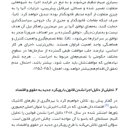
بسیاری‌ مبهم تنظیم می‌شوند و به‌ تبع در فرایند اجرا، به شیوه‌هایی
متفاوت تفسیر شده و مسائلی غیرقابل پیش‌بینی، جزئیات آنها را به
چیزی متفاوت از آنچه مدنظر قانونگذار بوده، تبدیل خواهد کرد. ثانیاً،
صِرف اینکه مقامات قانونگذار و مجری از یک خروجی سیاستگذاری
حمایت کنند، به‌معنای توافق آنها بر سر مهمترین راهکار نیل آن هدف
نیست و به‌عبارت‌دیگر، «توافق گسترده بر سر اهداف، ضرورتاً منجر به
توافق بر سر ابزارها نمی‌شود». ثالثاً، نقاط تصمیم‌گیری و اهمیت کنترل و
هماهنگی، واجد اهمیت فراوان هستند. به‌این‌ترتیب‌‌‌ «اجرای هر کار
اساسی، نیازمند جلب موافقت طیفی گسترده از سازمان‌ها در سطوح
مختلف حکومتی با تصمیم‌های مربوط به اجراست. ... هرچه شمار
نهادهایی که موافقت‌شان باید جلب شود، بیشتر باشد، احتمال عدم
تحقق آن اقدام هم بیشتر خواهد بود» (همان: ۲۵3-۲۵2).
۲. تحلیلی از دلایل اجرا نشدن قانون با رویکرد جدید به حقوق و اقتصاد
در گفتار پیش‌ رو، تلاش خواهیم کرد با بهره‌گیری از نظرهای کاشیک
[8]
باسو،
اقتصاددان هندی، که در کتاب اخیرش با عنوان اصلی
جمهوری
باورها
(منتشر شده در سال ۲۰۱۸) دلایل اجرا نشدن قوانین را تحلیل
کنیم. مسئله‌ای که باسو با آن مواجه است، چالش اجرای قانون است.
سؤالی که وی تلاش می‌کند با طرح رویکردی جدید در حقوق و اقتصاد به