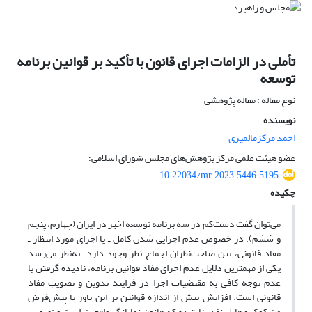
تأملی در الزامات اجرای قانون با تأکید بر قوانین برنامه
توسعه
نوع مقاله : مقاله پژوهشی
نویسنده
احمد مرکزمالمیری
عضو هیئت علمی مرکز پژوهش‌های مجلس شورای اسلامی؛
10.22034/mr.2023.5446.5195
چکیده
می‌توان گفت دست‌کم در سه برنامه توسعه اخیر در ایران (چهارم، پنجم
و ششم)، در خصوص عدم اجرایی شدن کامل ـ یا اجرای مورد انتظار ـ
مفاد قانونی، بین صاحب‌نظران اجماع نظر وجود دارد. به‌نظر می‌رسد
یکی از مهمترین دلایل عدم اجرای مفاد قوانین برنامه، نادیده گرفتن یا
عدم توجه کافی به مقتضیات اجرا در فرایند تدوین و تصویب مفاد
قانونی است. افزایش بیش از اندازه قوانین بر این باور یا پیش‌فرض
مشکوک و قابل نقد بنا شده که قانون نمایانگر واقعیت است و تصویب