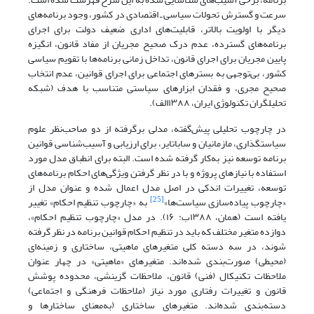
سرعت و گسترش تحولات سیاسی ـ اقتصادی در کشور، وجود برنامه‌های
دیگر با اولویت بالاتر، قابلیت‌های اداری ضعیف دولت برای اجرای
برنامه‌های گسترده، عدم درک صحیح مجریان از مفاد قانون، انگیزه
پایین مجریان برای اجرای قانون، تداخل زمانی برنامه‌ها با تقویم سیاسی
کشور، بی‌توجهی به بسترهای اجتماعی برای اجرای قوانین، عدم انتخاب
صحیح مجری، و فقدان ابزارهای سیاستی متناسب با هدف (شبکه
تحلیلگران تکنولوژی ایران، ۱۳۸۸‌الف).
در چارچوب تحلیلی پیش‌گفته، مدلی برگرفته از دو صاحب‌نظر علوم
سیاستگذاری، مازمانیان و ساباتایر، برای ارزیابی و آسیب‌شناسی قوانین
برنامه توسعه نیز به‌کار گرفته شده است. البته برای انطباق مدل مورد
استفاده با نیازهای پروژه و با در نظر گرفتن ویژگی‌های احکام برنامه‌های
توسعه، تغییرات اندکی در اصل مدل اعمال شده و عنوان مدل از
[25]
«چارچوب پیاده‌سازی سیاست‌ها»
به «چارچوب تنظیم احکام» تغییر
یافته است (همان، ۱۳۸۸‌ب: ۱۶). در مدل «چارچوب تنظیم احکام»،
دوازده متغیر مختلف که باید در تنظیم احکام قوانین برنامه در نظر گرفته
شوند، در سه دسته کلی متغیرهای ماهیتی،‌ ساختاری و زمینه‌ای
(محیطی) صورت‌بندی شده‌اند. متغیرهای «ماهیتی» در چهار عنوان
ملاحظات تکنیکال (فنی) قانون، ملاحظات گزینشی، محدوده پوشش
قانون‌ و تغییرات رفتاری مورد نیاز (ملاحظات فرهنگی و اجتماعی)
دسته‌بندی شده‌اند. متغیرهای ساختاری (به‌معنای ساختارها و