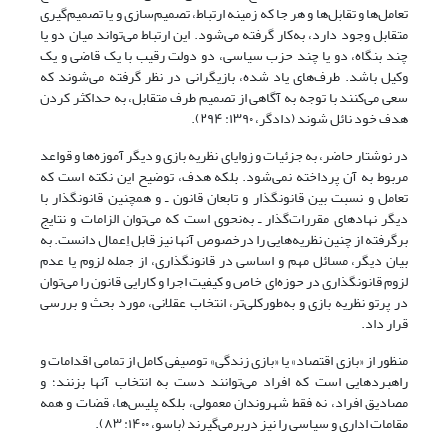
تعامل‌ها و تقابل‌ها و هر جا که زمینه ارتباط، تصمیم‌سازی و یا تصمیم‌گیری
متقابل وجود دارد، به‌کار گرفته می‌شود. این ارتباط می‌تواند میان دو یا
چند بنگاه، دو یا چند حزب سیاسی، دو دولت رقیب با یک قاضی و یک
وکیل باشد. طرف‌های یاد شده، بازیگرانی در نظر گرفته می‌شوند که
سعی می‌کنند با توجه به آگاهی از تصمیم طرف متقابل، به حداکثر کردن
هدف خود نائل شوند (دادگر، ۱۳۹۰: ۲۹۴).
در نوشتار حاضر، به جزئیات و زوایای نظریه‌ بازی و دیگر آموزه‌ها و قواعد
مربوط به آن پرداخته نمی‌شود. بلکه هدف، توضیح این نکته است که
تعامل و نسبت بین قانونگذار و تابعان قانون ـ و همچنین قانونگذار با
دیگر نهادهای مقررات‌گذار ـ به‌نحوی است که می‌توان الزامات و نتایج
برگرفته از چنین نظریه‌هایی را درخصوص آنها نیز قابل اِعمال دانست. به
بیان دیگر، مسائل مهم و اساسی در قانونگذاری، از جمله لزوم یا عدم
لزوم قانونگذاری در حوزه‌ای خاص و کیفیت اجرا و کارایی قانون را می‌توان
در پرتو نظریه ‌بازی و به‌طورکلی‌تر، انتخاب عقلانی، مورد بحث و بررسی
قرار داد.
منظور از «بازی اقتصاد» یا «بازی زندگی»‌ توصیفی کامل از تمامی اقدامات و
راهبردهایی است که افراد می‌توانند دست به انتخاب آنها بزنند؛ و
مصادیق افراد، نه فقط شهروندان معمولی، بلکه پلیس‌ها، قضات‌ و همه
مقامات اداری و سیاسی را نیز در‌بر‌می‌گیرند (باسو، ۱۴۰۰: ۸۳).