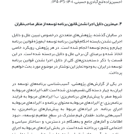
(حسین‌زاده لنج‌آبادی و حسینی، ۱۴۰۱: ۳5-۳4).
۴. مهمترین دلایل اجرا نشدن قانون برنامه توسعه از منظر صاحب‌‌نظران
در سالیان گذشته، پژوهش‌های متعددی درخصوص تبیین علل و دلایل
اجرایی ‌نشدن بایسته احکام قوانین برنامه توسعه (به‌ویژه قوانین برنامه
چهارم و پنجم توسعه) انجام شده است. در هر پژوهش، رویکرد خاصی
اتخاذ شده و برمبنای آن‌ برخی علل و دلایل برجسته شده است. در این
قسمت با ذکر دسته‌بندی‌های کلی از دلایل اجرا نشدن قوانین برنامه
توسعه در ایران، به وجوه تمایز این نوشتار در موضوع مورد بحث خواهیم
پرداخت.
در یکی از گزارش‌های پژوهشی، آسیب‌شناسی برنامه‌های توسعه در
ایران به چهار دسته کلی تقسیم‌بندی شده است: الف) ایرادهای مربوط به
شروط صفر یا پیش‌نیازهای برنامه‌ریزی؛ ب) ایرادهای مربوط به فرایند
برنامه‌ریزی؛ ج) ایرادهای مربوط به محتوای برنامه و د) ایرادهای مربوط به
اجرای برنامه. در ایرادهای مربوط به پیش‌نیازهای برنامه‌ریزی، به
آسیب‌هایی مانند «فقدان فهم مشترک در سطح مفاهیم توسعه»، «نبود
اطلاعات و آمارهای جامع و به‌هنگام در دسترس» و «ساختار سیاسی و
اجتماعی کشور» پرداخته شده است. در بخش ایرادهای مربوط به اجرای
برنامه، برخی آسیب‌‌های شناسایی ‌شده به این شرح فهرست شده است: