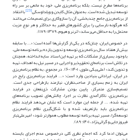
برنامه‌ها مطرح نیست، بلکه برنامه‌ریزی ملی، خود به مانعی بر سر راه
[23]
توسعه تبدیل شده است. به‌عنوان مثال‌ کایدن و ویلداوسکی
با انتقاد
از برنامه‌ریزی جامع چندبخشی، آن را سازوکاری برای تصمیمات می‌دانند
که هرگونه نارسایی را برای کشورهای فقیر به حداکثر و هر نوع مزیت
محتمل را به حداقل می‌رساند» (ترنر و هیوم، ۱۳۷۹: ۱۷۹).
در خصوص ایران، چنان‌که در یکی از گزارش‌ها آمده است: «... با سابقه
بیش از هفتاد سال برنامه‌ریزی توسعه و تدوین یازده برنامه توسعه ملی،
با وجود بسیاری از مشکلات که بر تهیه این اسناد سایه انداخته، همچنان
در تلاش است برنامه‌ای تحقق‌پذیر و اجرایی در مسیر نیل به اهداف، تهیه
و تدوین کند» (علی‌بیکی علوی، ۱۴۰۱: ۶۰). در مجموع، به نظام برنامه‌ریزی
در ایران، ایراداتی بنیادین وارد است‌؛ «... فرایند برنامه‌ریزی رایج در
ایران به زعم بسیاری از صاحب‌نظران، نیازمند بازطراحی جدی است.
تصمیم‌سازی متمرکز، پایین بودن مشارکت ذی‌نفعان در فرایند
برنامه‌ریزی، ناکارآمدی نظارت بر اجرا، چالش‌های تصویب برنامه‌های
تهیه شده، ... از جمله این موارد است که نشان می‌دهد فرایند نظام
برنامه‌ریزی باید بازتعریف شده و با شکل‌گیری نظام برنامه‌ریزی
توسعه‌گرا، مسیر تهیه برنامه توسعه مطلوب هموارتر شود» (مهرعلی‌تبار
فیروزجایی و گرائی‌نژاد، ۱۴۰۱: ۸۹).
می‌توان ادعا کرد که اجماع نظری کلی درخصوص عدم اجرای بایسته
قوانین برنامه توسعه ـ دست‌کم قوانین برنامه چهارم، پنجم و ششم ـ در