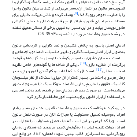
آن پاسخ دهد، دلایل عدم اجرای قانون به کیفیتی است که قانونگذاران با
تصویب هر قانون در انتظار آن به‌سر می‌برند. او شکاف میان قانون و اجرا
[9]
را با عبارت «جوهر روی کاغذ»
وصف کرده و تلاش می‌کند دلایلی برای
مسئله عدم اجرای قانون، فراتر از صِرف بی‌احتیاطی یا خطای نگارشی
قانون‌نویسان بیابد و در این مسیر، به تبیین برخی از مسائل عمیق نهفته
در رشته حقوق و اقتصاد می‌پردازد (باسو، ۱۴۰۰: 35-26).
ادعای اصلی باسو، به چالش ‌کشیدن و نقد کارایی و اثربخشی قانون
به‌عنوان ابزار اصلی سیاستگذاری و تغییر مناسبات اقتصادی، اجتماعی و
... است. به ‌بیان دقیق‌تر، باسو می‌کوشد با توسل به گزاره‌ها و قواعد
[10]
برگرفته از «نظریه ‌بازی»
ـ یکی از شاخه‌ها یا گونه‌های خاص نظریه
[11]
انتخاب عقلانی
ـ استدلال کند که قابلیت و کارآمدی قانون برای تغییر
رفتار فردی یا اجتماعی، بسیار کمتر از آن چیزی است که از نظر فیلسوفان
کلاسیک حقوق یا نظریه‌پردازان اقتصاد نئوکلاسیک (یا مرسوم)، تصور
می‌شده است. در صورت پذیرش مدعای مطرح‌‌ شده، باید به‌نحو اساسی
در استفاده از ابزار قانون برای تمشیت امور مختلف بازنگری کرد.
در رویکرد نئوکلاسیک به حقوق و اقتصاد، قانون به‌دنبال تغییر رفتار
افراد به‌وسیله تحمیل مسئولیت یا مجازات آنان در صورت نقض قانون
است. چرا که فرض بر این است که «با تحمیل مسئولیت یا مجازات بر
افراد، دولت نتیجه نهایی را به‌گونه‌ای تغییر می‌دهد که همکاری به‌جای
روی‌گردانی، به استراتژی غالب تبدیل شود» (همان: ۵۲). در واقع این