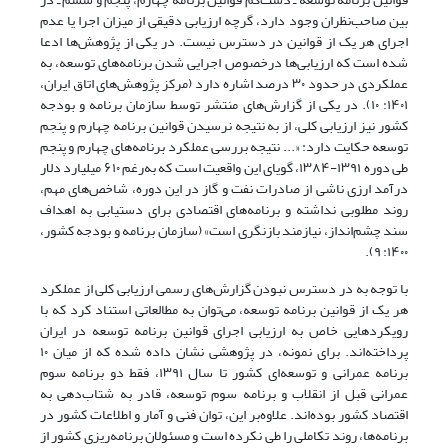
بین صاحب‌نظران وجود دارد، گرچه ارزیابی دقیقی از میزان اجرا یا عدم
اجرای هر یک از قوانین در دسترس نیست. در یکی از پژوهش‌ها ادعا
شده است که ارزیابی‌ها درخصوص اجرایی ‌شدن برنامه‌های توسعه، به
‌عملکردی در حدود ۳۰ درصد اشاره دارد (مرکز پژوهش‌های اتاق ایران،
۱۴۰۱: ۱۰). در یکی از گزارش‌های منتشر توسط سازمان برنامه و بودجه
کشور نیز ارزیابی‌ کلی، از به نتیجه نرسیدن قوانین برنامه چهارم و پنجم
توسعه حکایت دارد: «... نتیجه بررسی عملکرد برنامه‌های چهارم و پنجم
طی دوره ۱۳۹۱-۱۳۸۴، گویای این واقعیت است که به‌رغم ۶۱۰ میلیارد دلار
درآمد ارزی ناشی از صادرات نفت و گاز در این دوره، شاخص‌های مهم،
روند مطلوبی نداشته و برنامه‌های اقتصادی برای دستیابی به اهداف
سند چشم‌انداز، نیازمند بازنگری است» (سازمان برنامه و بودجه کشور،
۱۴۰۰: ۹).
با توجه به در دسترس نبودن گزارش‌های رسمی ارزیابی کلی از عملکرد
هر یک از قوانین برنامه توسعه، می‌توان به مطالعاتی استناد کرد که با
رویکردهایی خاص به ارزیابی اجرای قوانین برنامه توسعه در ایران
پرداخته‌اند. برای نمونه، در پژوهشی نشان داده شده که از میان ۱۰
برنامه عمرانی و توسعه‌ای کشور تا سال ۱۳۹۱، فقط دو برنامه سوم
عمرانی قبل از انقلاب و برنامه سوم توسعه، قادر به شتاب‌دهی به
اقتصاد کشور بوده‌اند. علاوه‌بر این، توان فنی و آمار و اطلاعات کشور در
برنامه‌ها، روند تکاملی را طی نکرده است و مسئولان برنامه‌ریزی کشور از