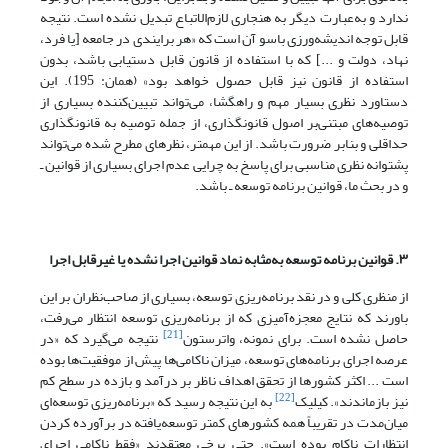
ندارد و به‌عبارت دیگر‌ به هنجاری لازم‌الاتباع تبدیل نشده است. نتیجه
قابل توجه اندیشه‌ورزی باسو آن است که «هر برایندی در جامعه [یا فرد،
نهاد، دولت و ...] که با استفاده از قانون قابل دستیابی باشد، بدون
استفاده از قانون نیز قابل حصول خواهد بود» (همان: 195). این
دستاورد نظری بسیار مهم و راهگشا‌‌، می‌تواند تبیین‌کننده بسیاری از
توصیه‌های مبتنی‌بر اصول قانونگذاری، از جمله توصیه به قانونگذاری
حداقلی و بنابر ضرورت باشد. از این مهمتر، نظرهای مطرح ‌‌شده می‌تواند
پشتوانه نظری مناسبی برای پاسخ به چرایی عدم اجرای بسیاری از قوانین ـ
و در بحث ما، قوانین برنامه توسعه ـ باشد.
۳. قوانین برنامه توسعه به‌مثابه نماد قوانین اجرا نشده یا غیرقابل اجرا
از منظری کلی و در نقد برنامه‌ریزی توسعه، بسیاری از صاحب‌نظران بر این
باورند که نتایج معجزه‌آمیزی که از برنامه‌ریزی توسعه انتظار می‌رفت،
[21]
حاصل نشده است. برای نمونه، واترستون
نتیجه می‌گیرد که «در
عرصه اجرای برنامه‌های توسعه، میزان ناکامی‌ها پیش از موفقیت‌ها بوده
است ... اکثر کشورها از تحقق اهداف ناظر بر درآمد و بازده در سطح کم
[22]
نیز بازماندند». کیلیک
به این نتیجه رسید که «برنامه‌ریزی توسعه‌ای
میان‌مدت در تقریباً همه کشورهای کمتر توسعه‌یافته در برآورده کردن
انتظارات ناکام بوده است». حتی برخی معتقدند ‌«فقط ناکامی اجرای