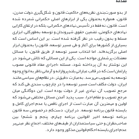
مقدمه
از بدو صورت‌بندی نظریه‌های حاکمیت قانون و شکل‌گیری دولت مدرن،
قانون، همواره به‌عنوان یکی از ابزارهای اصلی حکمرانی شمرده شده
است. قانون، نه فقط در تأسیس نهادهای حکمرانی، بلکه در ارتقای کارایی
نهادهای حکومتی، تضمین حقوق شهروندان و توسعه به‌طورکلی، ابزاری
مسلط و بدون رقیب در نظر گرفته شده است. بر این اساس است که
بسیاری از کشورها برای آغاز و طی مسیر توسعه، قانون را به‌عنوان ابزار
اصلی برگزیده‌اند. اما انتخاب مسیر توسعه از طریق قانون، با مسائل
معضلات پرشماری مواجه است. یکی از این مسائلی که تلاش می‌شود در
این نوشتار به آن پرداخته شود، مسئله «اجرا»ی مفاد قانونی مصوب
پارلمان‌ است که در قالب عباراتی بلندپروازانه و آرمانی ناظر به انواع وجوه
توسعه به تصویب می‌رسد. به‌عبارت دقیق‌تر، در نظام‌های سیاسی مانند
ایران، دولت مکلف است مسیر توسعه را در چارچوب سندی طی کند که
مرجع تصویب آن، نهادی غیر از دولت بوده است. این دوگانگی میان
مرجع تصویب و مقام اجرا، سبب پدید آمدن مسائل مختلفی می‌شود که
اولین و مهمترین آن عبارت است از اجرای ناقص یا عدم اجرای کامل و
بایسته قانون برنامه توسعه. در ایران، دست‌کم درخصوص سه قانون
برنامه توسعه اخیر (قوانین برنامه چهارم، پنجم و ششم) بین
صاحب‌نظران و حتی سیاستمداران از طیف‌های مختلف، اجماع نظر مبنی‌بر
عدم اجرای بایسته احکام قوانین مذکور وجود دارد.