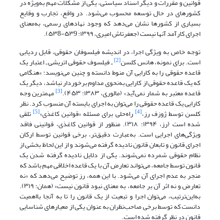
قوانین و مقررات و دیگر اسناد سیاستی، یکی از مشکلات مهم به‌ویژه در
کشورهای در حال توسعه محسوب می‌شود. در واقع، تجارب و وقایع
بسیاری از کشورها نشان می‌دهد که وجود نهادهای رسمی، به‌معنای
اجرای کارآمد آنها نیست (جعفرتاش امیری، ۱۳۹۹: ۵۳9-۵۳8).
توجه خاص به ویژگی اجرا، در اندیشه فیلسوفان حقوقی، قابل ردیابی
[2]
است. برای نمونه، هانس کلسن
ـ فیلسوف حقوقی اتریشی ـ اعتبار یک
قاعده حقوقی را به کارایی آن منوط دانسته و چنین می‌نویسد: «هنگامی
که یک قاعده حقوقی از کارایی به‌نحوی مداوم برخوردار نباشد، دیگر یک
[3]
قاعده معتبر به ‌‌شمار نمی‌آید» (مالوری، ۱۳۸۳: ۴۵۳).
مهمترین وجه
کارایی یک قاعده حقوقی را می‌توان به اجرای بایسته آن منسوب کرد. نظر
[5]
[4]
کلسن توسط ژوزف رز،
راه‌حلی برای مسئله «قوانین کاغذی»
تلقی
شده است (رز، ۱۳۹۴: ۳۱۸). منظور از قوانین کاغذی، قوانینی فاقد
ویژگی‌های اجرایی است. به‌عبارت دقیق‌تر، برخی قوانین توسط ارکان
اجرای قانون و تابعان قانون نادیده گرفته می‌شوند و از این لحاظ بخشی از
نظام حقوقی شمرده نمی‌شوند. یکی از دلایل نادیده‌ گرفته‌ شدن یک
قانون توسط جامعه، می‌تواند تعارض آن با یک قاعده اخلاقی مهم باشد که
منجر به عدم اجرای آن می‌شود. با این همه، رز توضیح می‌دهد که «نه
تعارض و نه اثر آن بر جامعه، به‌ معنای نبود قانون نیست» (همان: ۳۱۹).
به‌این‌ترتیب، می‌توان اجرا و تبعیت از یک قانون را تا به آنجا با‌اهمیت
دانست که توسط برخی صاحب‌نظران به عنوان یکی از معیارهای شناسایی
قانون در نظر گرفته شده است.