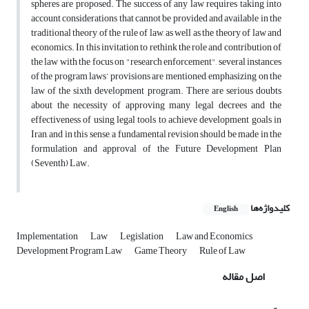
spheres are proposed. The success of any law requires taking into
account considerations that cannot be provided and available in the
traditional theory of the rule of law, as well as the theory of law and
economics. In this invitation to rethink the role and contribution of
the law with the focus on "research enforcement", several instances
of the program laws’ provisions are mentioned, emphasizing on the
law of the sixth development program. There are serious doubts
about the necessity of approving many legal decrees and the
effectiveness of using legal tools to achieve development goals in
Iran, and in this sense, a fundamental revision should be made in the
formulation and approval of the Future Development Plan
(Seventh) Law.
کلیدواژه‌ها
English
Implementation
Law
Legislation
Law and Economics
Development Program Law
Game Theory
Rule of Law
اصل مقاله