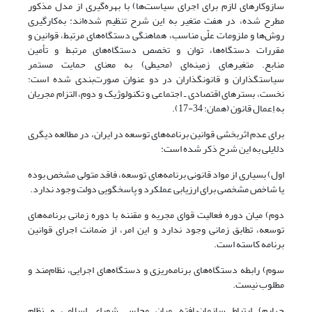
سازوکارهای لازم برای اجرای سیاست‌ها) با بهره‌گیری از مدل مذکور
مطرح شده، در هفت متغیر به این شرح تنظیم شده‌اند: به‌کارگیری
روش‌ها و ملزومات علّی مناسب، هماهنگی دستگاه‌های مرتبط، قوانین و
مقررات دستگاه‌ها، توان و تخصص دستگاه‌های مرتبط‌ و تأمین
منابع. متغیرهای زمینه‌ای (محیطی) به معنای حمایت مستمر
سیاستگذاران و قانونگذاران در دو عنوان صورت‌بندی شده است:
نخست، بسترهای اقتصادی ـ اجتماعی و تکنولوژیک‌ و دوم، التزام مجریان
به اِعمال قانون (همان: 34-17).
برای عدم اثربخشی قوانین برنامه‌های توسعه در ایران، در مطالعه دیگری‌‌
دلایلی به این شرح ذکر شده است:
اول) بسیاری از مواد قانونی برنامه‌های توسعه، فاقد متولی مشخص بوده
یا شاخص مشخصی برای ارزیابی عملکرد و پاسخگویی دولت وجود ندارد.
دوم) میان دوره فعالیت قوای مجریه و مقننه با دوره زمانی برنامه‌های
توسعه، تطابق زمانی وجود ندارد و این امر، از ضمانت اجرای قوانین
برنامه کاسته است.
سوم) رابطه دستگاه‌های برنامه‌ریزی و دستگاه‌های اجرایی، نظام‌مند و
مطلوب نیست.
چهارم) ارتباط سازمان‌یافته میان مجلس شورای اسلامی و نظام