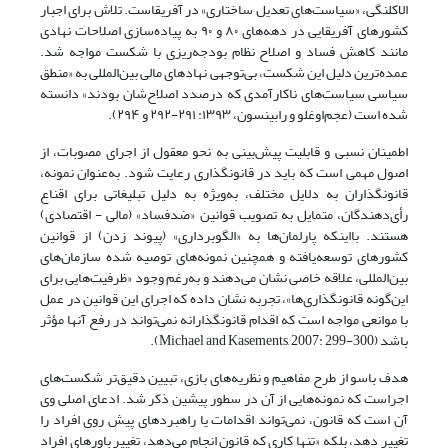
الاکلنگی،‌ «سیاست‌های تعدیل ساختاری» در آفریقاست. تلاش برای اجبار
کشورهای آفریقایی در دهه‌های ۸۰ و ۹۰ به پیاده‌سازی اصلاحات نهادی
مانند کاهش فساد و اصلاح نظام بودجه‌ریزی‌ با شکست مواجه شد.
عمده‌ترین دلیل این شکست، بی‌توجهی نهادهای مالی بین‌المللی‌ به «منطق
سیاسی سیاست‌های ناکارآمدی که در‌صدد اصلاح‌شان بودند» دانسته
شده است (عجم‌اوغلو و رابینسون، ۱۳۹۳: ۲۹۱-۲۹۲ و ۲۹۴).
اطمینان نسبی و قابلیت پیش‌بینی به نحو معقول از اجرای مصوبات، از
اصول مهمی است که باید در قانونگذاری رعایت شود. به‌عنوان نمونه،
قانونگذاران به ‌دلایل مختلف، به‌ویژه به دلیل تبلیغاتی برای اقناع
رأی‌دهندگان، متمایل به تصویب قوانین «ضدفساد» (مالی - اقتصادی)
هستند. بااینکه پارلمان‌ها به «الگوبرداری» (پیوند زدن) از قوانین
کشورهای توسعه‌یافته و همچنین نمونه‌های توصیه‌ شده سازمان‌های
بین‌المللی، علاقه خاصی نشان می‌دهند و به‌رغم وجود «ظرفیت‌هایی برای
این‌گونه قانونگذاری‌ها»، تجربه نشان داده که اجرای این قوانین در عمل
با موانعی مواجه است که اقدام قانونگذارانه نمی‌تواند در رفع آنها مؤثر
باشد (Michael and Kasements, 2007: 299-300).
هدف باسو از طرح مفاهیم و نظریه‌های بازی، تبیین دقیق‌تر شکست‌های
اجراست که نمونه‌هایی از آن در سطور پیشین ذکر شد. ادعای اصلی وی
آن است که قانون، نمی‌تواند اقدامات یا راهبردهای پیش روی افراد را
تغییر دهد، بلکه «تنها کاری که قانون انجام می‌دهد، تغییر باورهای افراد