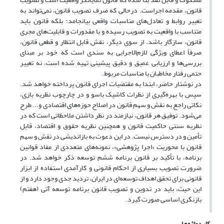
قانون، مقدمه اجراست. در‌حالی که صرف تصویب قانون، نمی‌تواند به
تغییر روابط و تعادل‌های مناسبات واقعی بیانجامد؛ بلکه قانون باید
متناسب با واقعیت به تصویب رسیده و با مقدورات و قابلیت‌های مجری
قانون، سازگار باشد. از سوی دیگر، نقش قابل انتظار و قطعی قانون،
صرفاً اعطای ویژگی لازم‌الاجرایی به سندی است که خود بر مبنای
بررسی‌ها و ارزیابی عمیق و دقیق پیشینی تهیه شده است، نه تغییر
حتمی رفتار مخاطبان یا مناسبات مربوط.
در نوشتار حاضر، ابتدا به مقتضیات اجرای قانون پرداخته خواهد شد.
سپس با بهره‌گیری از نظرات کاشیک باسو و در چارچوب نظریه بازی،
نکاتی راجع به نقش و سهم قانون در اصلاح حوزه‌های اقتصادی و... طرح
می‌شود. توفیق هر قانون، نیازمند در نظر داشتن ملاحظاتی است که در
نظریه سنتی حاکمیت قانون و همچنین نظریه حقوق و اقتصاد، قابل
تأمین و در دسترس نیست. در این دعوت به بازاندیشی در نقش و سهم
قانون با محوریت «اجرا پژوهشی»، نمونه‌های متعددی از مفاد قوانین
برنامه، با تأکید بر قانون برنامه ششم توسعه ذکر خواهد شد. در
ضرورت تصویب بسیاری از احکام قانونی و کارآمدی استفاده از ابزار
قانونی برای تحقق اهداف توسعه‌ای در ایران، تردید جدی وجود دارد و از
این حیث،‌ باید در تدوین و تصویب قانون برنامه توسعه آتی (هفتم)
بازنگری اساسی صورت گیرد.
کلیدواژه‌ها