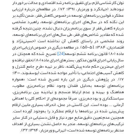
توان کارشناسی لازم برای تلفیق برنامه رشد اقتصادی و عدالت برخوردار
نبوده‌اند (جهانگرد و ورمزیار، ۱۳۹۱: ۷۲). در مطالعه‌ای درباره ارزیابی
عملکرد قوانین برنامه‌های توسعه درخصوص کاهش فقر، ضمن تأکید بر
این نکته که در سال‌های اجرای برنامه‌های توسعه، راهبرد مشخصی
درباره کاهش فقر از سوی برنامه‌ریزان دنبال نشده، چنین نتیجه گرفته
شده که مقادیر شاخص‌های فقر، طی سال‌های اجرای برنامه‌های توسعه،
روند مشخصی در راستای کاهش آن نداشته است (حسینی‌نژاد و
اقتصادیان، ۱۳۸۴: ۵1-۵0). در مطالعه دیگری در خصوص ارزیابی اجرای
ماده (۸۰) قانون برنامه ششم توسعه
[24]
تصریح شده که همچنان در
سال پایانی اجرای قانون مذکور، بسترهای اجرای ماده (۸۰) تحقق نیافته و
اجرای مهمترین حکم ماده پیش‌گفته، ناظر بر تهیه «طرح جامع کنترل و
کاهش آسیب‌های اجتماعی» با تأخیر مواجه شده است (یوسف‌وند، ۱۴۰۰:
۱۷). در پژوهش دیگری در این ‌باره تصریح شده است:‌ «همواره
برنامه‌های توسعه به‌دلیل فقدان وجود نظام برنامه‌ریزی مطلوب،
هماهنگ و بهینه و عدم ارتباط منسجم و نهادینه بین برنامه‌ریزی،
سیاستگذاری و بودجه‌ریزی، صرفاً مجموعه‌ای از احکام کلی با‌ اهدافی
آرمانی ... بوده است. این کاستی در عمل، انحراف بسیاری مابین ارقام
پیش‌بینی‌ شده در برنامه‌ها با ارقام عملکرد را به‌وجود آورده است.
همچنین‌‌ عدم تعیین دقیق منابع مورد نیاز و قابل دستیابی در کنار سایر
ترکیب‌های برنامه‌های توسعه، منجر به حاصل ‌نشدن بسیاری از اهداف
مدنظر برنامه‌های توسعه ‌شده است» (تهرانی و ورمزیار، ۱۳۹۴: ۳۲).