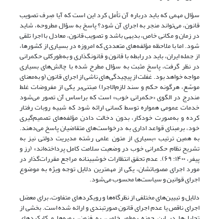
سؤال مهمی که باید درباره آن تأمل کرد این است که آیا صِرف تصویب
قانون، می‌تواند منجر به اجرای آن شود؟ پاسخ به سؤال مطروحه، شاید
در زمان و مکانی خاص، بدیهی باشد و تصویب قانون، معادل با اجرا تلقی
شود. اما با ملاحظه مؤلفه‌های متعددی که امروزه در بسیاری از کشورها،
از جمله ایران، باید در رابطه با قانون و قانونگذاری و به‌طورکلی حکمرانی
در نظر گرفت، پاسخ مثبت به سؤال مطرح ‌شده با چالش‌های بسیاری
مواجه خواهد بود. غفلت از پیچیدگی‌های ناشی از اجرای قانون (و به‌معنای
موسّع، هرگونه حکم و سند لازم‌الاجرا) مبتنی‌بر یکی از مفروضات غلط
مندرج در الگوی «حکمرانی خوب» است که براساس آن‌ تصور می‌شود
خدمات عمومی همواره توسط کسانی ارائه شود که شبیه روبات رفتار
کرده و به‌صورت خودکار، بدون دخالت دادن مؤلفه‌های تصمیم‌گیری
خود، برمبنای قواعد اداری به درخواست‌های متقاضیان پاسخ می‌دهند.
به همین ترتیب‌ «بسیاری از متون علمی رشته مدیریت دولتی نیز به
تشریح نظام حکمرانی خوب در وضعیت سلامت کامل پرداخته‌اند» (رز و
پیفر، ۱۴۰۰: ۶۹). عدم تحقق انتظارات خوشبینانه مراجع مقررات‌گذار در
مورد اجرای مصوباتشان، یکی از مهمترین دلایل توجه ویژه به موضوع
اجرای قوانین و سیاست‌ها محسوب می‌شود.
دلایل و تبیین‌های مختلفی از نظرگاه‌ها و رویکردهای متفاوت، برای معضل
اجرای ناقص یا عدم اجرای قانون صورتبندی و ارائه شده است. بخشی از
تحلیل‌‌ها در این حوزه به‌طور خاص، به فنون، رویه‌ها و کارکردهای