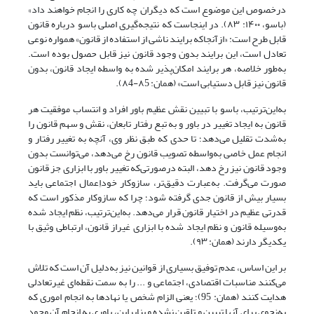
درخصوص این موضوع است که دیگران چه کاری را انجام خواهند داد»
(باسو، ۱۴۰۰: ۸۳). در اینجاست که نتیجه‌گیری اصلی باسو درباره قانون
قابل طرح است: «از‌آنجا‌که برایند ناشی از استفاده از قانون» همواره نوعی
تعادل است، این برایند بدون وجود قانون نیز قابل حصول بوده است.
به‌طور خلاصه، هر برایند امکان‌پذیر شده به ‌واسطه ایجاد قانون، بدون
قانون نیز قابل دستیابی است» (همان: ۸5-۸4).
به‌این‌ترتیب، باسو با تبیین نقش عظیم باور افراد و انتساب موفقیت هر
قانون به ایجاد تغییر در باور و به ‌تبع رفتار تابعان، نقش و سهم قانون را
به‌شدت تقلیل می‌دهد؛ تا حدی که طبق نظر وی، آنچه به تغییر رفتار و
انجام عمل خاصی به‌واسطه تصویب قانون رخ می‌دهد، می‌توانست بدون
وجود قانون نیز رخ دهد، البته در‌صورتی‌که تغییر باور با ابزاری جز قانون
صورت می‌گرفت. به‌عبارت دقیق‌تر، سازوکار خوداِعمال اجتماعی باید
بسیار بیش از قانون جدی گرفته شود؛ چرا که سازوکار مذکور است که
قدرتی عظیم در اختیار قانون قرار می‌دهد. به‌این‌ترتیب، نظم ایجاد شده
به‌وسیله قانون و نظم ایجاد شده با ابزاری غیراز قانون، ارتباطی وثیق با
یکدیگر دارند (همان: ۹۳).
بر این اساس، عدم توفیق بسیاری از قوانین نیز به‌دلیل آن است که تلاش
می‌کنند مناسبات اقتصادی، اجتماعی و ... را به سمت نقطه‌ای غیرتعادلی
هدایت کنند (همان: 95)؛ یعنی الزام شخص یا نهادها به انجام اموری که
به‌نحوی برای آنها تبیین و تلقین نشده و بنابراین، باوری به انجام آن وجود