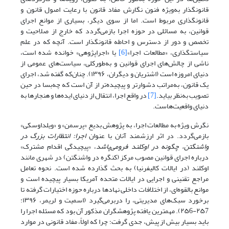
قانونگذار‌ به‌ویژه فنون نگارش مفاد قانون با رعایت اصول قانون و
قانونگذاری‌ مربوط است. اما از سوی دیگر، بسیاری از موانع اجرای
قوانین، به مسائلی در حوزه اجرا بازمی‌گردد که ‌خارج از صلاحیت و
تخصص و دور از دسترس و احاطه قانونگذار است. آنچه که در علم
سیاستگذاری، «مطالعات اجرا»
[6]
یا «اجرا‌پژوهی» خوانده شده است،
ناشی از چالش‌های اجرای قوانین و به‌طور‌کلی، سیاست‌های عمومی از
دنیای امروزه است (اشتریان و دیگران، ۱۳۹۶). چنان‌که گفته شد، اجرای
یک قانون، به‌مراتب دشوارتر و پیچیده‌تر از آن است که چه‌بسا در حین
تصویب به‌نظر بیاید.
[7]
در واقع اجرا، انتقال از دنیای ایده‌ها و هنجارها به
دنیای واقعیت‌هاست.
نگرش ویژه به مطالعات اجرا، به پژوهش بدیع «پرسمن» و «ویلداوسکی»
بازمی‌گردد. در اثر ارزشمند آنان با عنوان
اجرا: انتظارات بزرگ در
واشنگتن، چگونه در اوکلند فرو‌می‌پاشد
، «پیچیدگی اقدام مشترک»
درباره اجرای قوانین مصوب مرکز (کنگره در واشنگتن) در شهری مانند
اوکلند (در ایالات کالیفرنیا) به بحث گذارده شده است. نحوه تعامل
مراجع تقنینی و اجرایی در ایالات متحده آمریکا بسیار پیچیده است و
موانع بالقوه‌ای، از اختلافات داخلی نهادها درباره حوزه اختیارات گرفته تا
برخورد سبک‌های مدیریتی، را در‌بر‌می‌گیرد (اسمیت و لریمر، ۱۳۹۶:
۲۵7-۲۵6). مهمترین یافته پژوهشگران مذکور آن بود که مسئله اجرا را
باید بسیار بیش از پیش، جدی گرفت؛ چرا که اولاً، مفاد قانونی در موارد