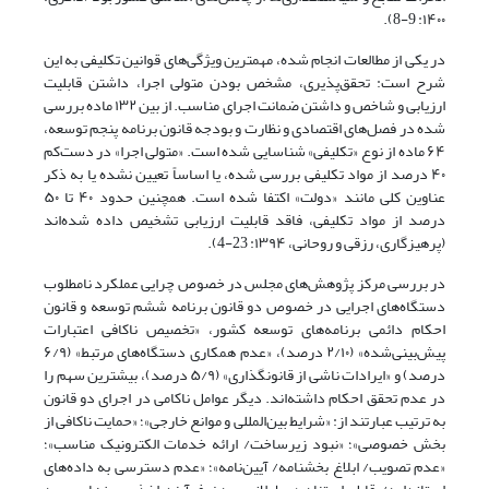
۱۴۰۰: 9-8).
در یکی از مطالعات انجام ‌شده، مهمترین ویژگی‌های قوانین تکلیفی به این
شرح است: تحقق‌پذیری، مشخص بودن متولی اجرا، داشتن قابلیت
ارزیابی و شاخص‌ و داشتن ضمانت اجرای مناسب. از بین ۱۳۲ ماده بررسی
‌شده در فصل‌های اقتصادی و نظارت و بودجه قانون برنامه پنجم توسعه،
۶۴ ماده از نوع «تکلیفی» شناسایی شده است. «متولی اجرا» در دست‌کم
۴۰ درصد از مواد تکلیفی بررسی ‌شده، یا اساساً تعیین نشده یا به ذکر
عناوین کلی مانند «دولت» اکتفا شده است. همچنین حدود ۴۰ تا ۵۰
درصد از مواد تکلیفی، فاقد قابلیت ارزیابی تشخیص داده شده‌اند
(پرهیزگاری، رزقی و روحانی، ‌۱۳۹۴: 23-4).
در بررسی مرکز پژوهش‌های مجلس در خصوص چرایی عملکرد نامطلوب
دستگاه‌های اجرایی در خصوص دو قانون برنامه ششم توسعه و قانون
احکام دائمی برنامه‌های توسعه کشور، «تخصیص ناکافی اعتبارات
پیش‌بینی‌شده» (۲/۱۰ درصد)، «عدم همکاری دستگاه‌های مرتبط» (۶/۹
درصد) و «ایرادات ناشی از قانونگذاری» (۵/۹ درصد)، بیشترین سهم را
در عدم تحقق احکام داشته‌اند. دیگر عوامل ناکامی در اجرای دو قانون
به ترتیب عبارتند از: «شرایط بین‌المللی و موانع خارجی»؛ «حمایت ناکافی از
بخش خصوصی»؛ «نبود زیرساخت/ ‌ارائه خدمات الکترونیک مناسب»؛
«عدم تصویب/ ابلاغ بخشنامه/ آیین‌نامه»؛ «عدم دسترسی به داده‌های