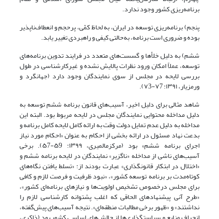
برنامه‌ریزی کشور وجود ندارد.
پنجم) برنامه‌ریزی توسعه در ایران، به ‌لحاظ کمّی، پرحجم و انعطاف‌ناپذیر
بوده و ضروری است برنامه، به‌حالتی کیفی و راهبردی تغییر یابد.
ششم) به‌ دلیل خلأها و گسست‌های متعدد در فرایند تدوین برنامه‌های
توسعه، عملاً امکان ورود نظرات پالایش ‌نشده و غیرکارشناسی در طول
بررسی لایحه در مجلس از سوی نمایندگان‌‌ وجود دارد (جهانگرد و
ورمزیار، ۱۳۹۱: ۷7-۷3).
شاهد مثالی برای دلیل اخیر، آسیب‌های قانون برنامه ششم توسعه به
دلیل مداخله محتوایی نمایندگان مجلس در لایحه مربوط بود. البته این
مداخله به دلیل عدم تمایل دولت وقت به ارائه کامل لایحه کامل برنامه و
بدعت نهاد مسئول در ارائه بخشی از احکام به عنوان «احکام مورد نیاز
اجرای برنامه ششم» بود (‌‌مرکزمالمیری، ۱۳۹۹: ۵9-۵7). برخی
آسیب‌های ناشی از مداخله‌ «ناگزیر» نمایندگان در لایحه برنامه ششم و
«اختلال در ابتکار قانونگذاری» عبارت بودند از: «تسلط یافتن نگاه‌های
کوتاه‌مدت بر برنامه توسعه کشور»، «نبود ظرفیت و فرصت لازم و کافی
برای مجلس درخصوص تشخیص اولویت‌ها و نیازهای برنامه‌ای کشور»،
«طرح آنی پیشنهادهای الحاقی که اغلب پشتوانه کارشناسی لازم را
نداشتند»‌ و «ظهور برخی مطالبات منطقه‌ای». نتیجه آسیب‌های پیش‌گفته،
انحراف منابع و سیاستگذاری‌ها از چالش‌های اساسی کشور بود (ذاکری،