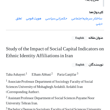
کلیدواژه‌ها
ساختار سرمایه اجتماعی
حکمرانی سیاسی
هویت قومی
تعلق
دینی
عنوان مقاله
English
Study of the Impact of Social Capital Indicators on
Ethnic Identity Affiliations in Iran
نویسندگان
English
1
2
3
Taha Ashayeri
Elham Abbasi
Paria Ganjifar
1
Associate Professor, Department of Sociology, Faculty of Social
Sciences, University of Mohaghegh Ardabili, Ardabil, Iran
(Corresponding Author);
2
Assistant Professor, Department of Social Sciences, Payame Noor
University, Tehran, Iran;
3
Bachelor’s Degree in Sociology, Faculty of Social Sciences, University