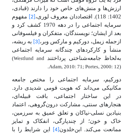
ارزش‌ها و منش‌های خاص خود را دارند (قبادی،
1402: 118). اقتصاددان معروف لوری،
مفهوم
[2]
سرمایه اجتماعی را در دهه 1970 کشف کرد و
بعد از ایشان؛ نویسندگان، متفکران و فیلسوفانی
ازجمله زیمل، دورکیم و مارکس وبر،
به ریشه،
[3]
منشأ و کارکردهای چندگانه سرمایه اجتماعی
به
لحاظ جامعه‌شناختی پرداختند
(Westlund and
.
Adam, 2010: 71; Portes, 2000: 12)
دورکیم، سرمایه اجتماعی را مختص جامعه
مکانیکی می‌داند که هویت قومی شدیدی دارد.
در این ساختار اجتماعی، بافت قبیله‌ای،
هنجارهای سنتی، مشارکت درون‌گروهی، اعتماد
بنیادین نسلی-نیاکان و تعلق عمیق به سرزمین،
خاک و خون؛ از چندپارگی، انفکاک و تمایز
ممانعت می‌کند. ابن
خلدون
این شرایط را با
[4]