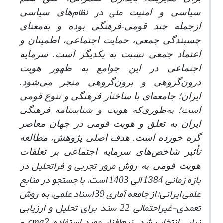
ملی در نظام
سیاسی و امنیت
های سیاسی
ازجمله چند قومی-فرهنگی بوده و به
معنای
چسبندگی جمعی، حمایت اجتماعی، اطمینان و
اعتماد جمعی نسبت به یکدیگر است. سرمایه
اجتماعی در این جوامع به ظهور هویت
درون‌گروهی و برون
گروهی منجر می‌شود.
ایران؛ جامعه‌ای با ساختار فرهنگی و تنوع قومی
است؛ به‌طوری‌که هویت و شناسنامه فرهنگی
ایران به تعلق و هویت قومی در جهان معاصر
گره‌ خورده است. هدف اصلی پژوهش
مطالعه
،
تأثیر شاخص‌های سرمایه اجتماعی بر تعلقات
روش مرور تجربی و فراتحلیل در
هویت قومی به
بازه زمانی 1384 الی 1403 است. با جستجو در منابع
علمی ایرانی؛ از جامعه آماری 39 اسناد علمی، به
روش
تعمدی-غیراحتمالی 22 سند برای تحلیل و ارزیابی
نهایی انتخاب شد. نرم‌افزار مورد استفاده
cma2
و