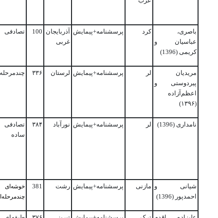
عرب
باصری،
کرد
پرسشنامه+پیمایش
آذربایجان
100
تصادفی
عباسیان و
غربی
کریمی (1396)
مریدیان
لر
پرسشنامه+پیمایش
لرستان
۳۳۶
چندمرحله‌
پیردوستی و
اعظم‌آزاده
(۱۳۹۶)
نامداری (1396)
لر
پرسشنامه+پیمایش
نورآباد
۳۸۴
تصادفی
ساده
شیانی و
مازنی
پرسشنامه+پیمایش
رشت
381
خوشه
ای
احمدپور (1396)
چندمرحله
ا
علیزاده اقدم
ترک
پرسشنامه+پیمایش
تبریز
۳۷۶
طبقه‌ای