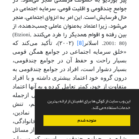
جوامع چندقومی و اقلیت قومی، سرمایه اجتماعی در
حال فرسایش است. این امر به انزوای اجتماعی، منجر
می‌شود، زیرا اعتماد به‌عنوان عاملی چسب‌دهنده، از
بین رفته و اقوام همدیگر را طرد می‌کنند
(Etzioni,
. اسلا
نر
(۲۰۰۲)، تأکید می‌کند که
2001: 80)
[8]
«خلق سرمایه اجتماعی در جوامع همگن قومی
بسیار راحت و حفظ آن در جوامع چندقومی،
بسیار دشوار است، افراد در جوامع چند‌قومی به
درون گروه خود اعتماد بیشتری داشته و با افراد
متفاوت از خود، کمتر تعامل کرده و به آنها اعتماد
می‌کنند». خصلت
های اجتماعی-فرهنگی از
جمله
این وب سایت از کوکی ها برای اطمینان از ارائه بهترین
تکیه بر باورهای قومی، اعتماد کم، تنش
خدمات استفاده می کند.
اجتماعی، نابرابری قومی، نابرابری نمادین،
متوجه شدم
خشونت نمادین، انسجام درون
قومی-خانوادگی،
کنش‌های عاطفی و جمع‌گرایی عمودی از مسائل
شایع در جوامع چندقومی است که سرمایه