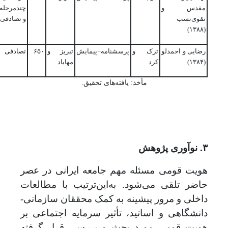
مقدس و
چندمرحله‌
تقوی‌نسب
و تصادفی
(۱۳۸۸)
رضایی و احمدلو
ترک و
پرسشنامه+پیمایش
تبریز و
۶۵۰
تصادفی
(۱۳۸۴)
کرد
مهاباد
مأخذ: یافته‌های تحقیق.
۳. نوآوری پژوهش
هویت قومی مسئله مهم جامعه ایرانی در عصر
حاضر تلقی می‌شود. به‌این‌ترتیب با مطالعات
داخلی و مرور پیشینه به کمک محققان سازمانی-
دانشگاهی و اساتید، تأثیر سرمایه اجتماعی بر
هویت قومی مورد بحث و بررسی قرار گرفته