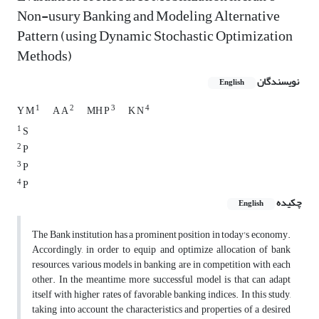
Non-usury Banking and Modeling Alternative
Pattern (using Dynamic Stochastic Optimization
Methods)
نویسندگان
English
1
2
3
4
Y M
A A
MH P
K N
1
S
2
P
3
P
4
P
چکیده
English
The Bank institution has a prominent position in today's economy.
Accordingly, in order to equip and optimize allocation of bank
resources, various models in banking are in competition with each
other. In the meantime, more successful model is that can adapt
itself with higher rates of favorable banking indices. In this study,
taking into account the characteristics and properties of a desired