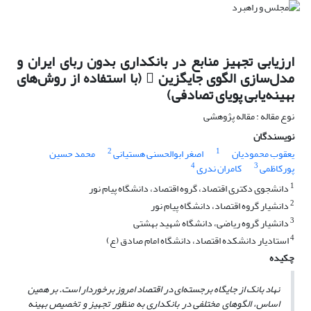
ارزیابی تجهیز منابع در بانکداری بدون ربای ایران و
مدل‌سازی الگوی جایگزین  (با استفاده از روش‌های
بهینه‌یابی پویای تصادفی)
نوع مقاله : مقاله پژوهشی
نویسندگان
2
1
یعقوب محمودیان
اصغر ابوالحسنی هستیانی
محمد حسین
4
3
پورکاظمی
کامران ندری
1
دانشجوی دکتری اقتصاد، گروه اقتصاد، دانشگاه پیام نور
2
دانشیار گروه اقتصاد، دانشگاه پیام نور
3
دانشیار گروه ریاضی، دانشگاه شهید بهشتی
4
استادیار دانشکده اقتصاد، دانشگاه امام صادق (ع)
چکیده
نهاد بانک از جایگاه برجسته‌ای در اقتصاد امروز برخوردار است. بر همین
اساس، الگوهای مختلفی در بانکداری به منظور تجهیز و تخصیص بهینه