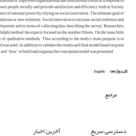
ovational or improved organizational and institutional forms as a response to
er people socially and provide satisfaction and efficiency both in Society
ture of national power by relying on social innovation. The ultimate goal of
tions or new solutions. Social innovation to increase social resilience and
elopment and in terms of collecting data, describing the survey. Researchers
elphi method, the experts focused on the number fifteen. On the issue, little
e of qualitative methods. Thus, according to the study's main purpose is to
 was used. In addition, to validate the results and final model based on point
" and "how" to build and organize the conceptual model was presented.
کلیدواژه‌ها
English
مراجع
دسترسی سریع
آخرین اخبار