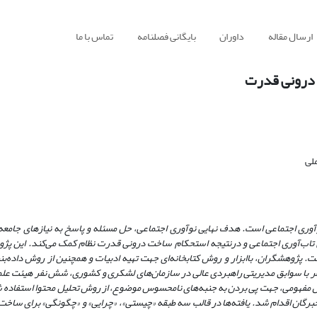
ارسال مقاله
داوران
بایگانی فصلنامه
تماس با ما
 درونی قدرت
لی
وری اجتماعی است. هدف نهایی نوآوری اجتماعی، حل مسئله و پاسخ به نیازهای جامعه 
یش تاب‌آوری اجتماعی و درنتیجه استحکام ساخت درونی قدرت نظام کمک می‌کند. این 
ت. پژوهشگران، با
ابزار و روش کتابخانه‌ای جهت تهیه ادبیات و همچنین از روش داده‌بن
رات و خردجمعی خبرگان به تعداد 15 نفر شامل پنج نفر با سوابق مدیریتی راهبردی عالی در سازمان‌های لشکری و کشوری، شش نفر هیئت
مدل مفهومی، جهت پی بردن به جنبه‌های نامحسوس موضوع، از روش تحلیل محتوا استفاده
 خبرگان اقدام شد. یافته‌ها در قالب سه طبقه «چیستی»، «چرایی» و «چگونگی» برای ساخت