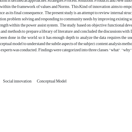
tion is defined as approaches, Strategies, Process, Solutions, Products, and New inn
 within the framework of values and Norms. This Kind of innovation aims to empow
e as its final consequence. The present study is an attempt to review internal struc
tion, problem solving and responding to community needs by improving existing solu
rength within the power assist system. The study, based on objective, functional dev
s and methods to prepare a library of literature and concluded the discussions with D
been done in the world, so it has enough depth to analyze the data requires the us
ceptual model to understand the subtle aspects of the subject, content analysis method
experts was conducted. Findings were categorized into three classes, "what", "why
Social innovation
Conceptual Model