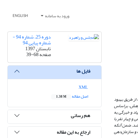
ورود به سامانه
ENGLISH
دوره 25، شماره 94 -
شماره پیاپی 94
تابستان 1397
صفحه
39-68
فایل ها
XML
اصل مقاله
1.38 M
از طریق بهبود
پژوهش، براساس
یاد و خبرگی به
هم رسانی
‌ علمی و چهار نفر با
 شد. ضمن آنکه
ارجاع به این مقاله
 و سازمان‌دهی