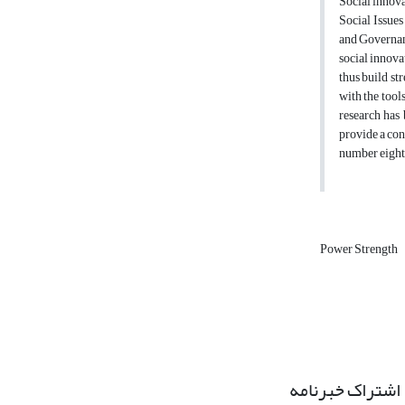
Social innova
Social Issues
and Governanc
social innova
thus build st
with the tool
research has 
provide a con
number eight 
Power Strength
اشتراک خبرنامه