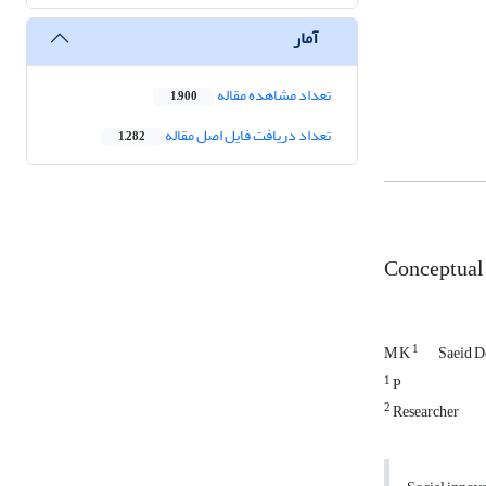
آمار
تعداد مشاهده مقاله
1,900
تعداد دریافت فایل اصل مقاله
1,282
Conceptual 
1
M K
Saeid 
1
P
2
Researcher