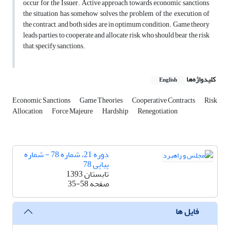
occur for the Issuer. Active approach towards economic sanctions,
the situation has somehow solves the problem of the execution of
the contract, and both sides are in optimum condition. Game theory
leads parties to cooperate and allocate risk, who should bear the risk
that, specify sanctions.
کلیدواژه‌ها
English
Economic Sanctions
Game Theories
Cooperative Contracts
Risk
Allocation
Force Majeure
Hardship
Renegotiation
دوره 21، شماره 78 - شماره
پیاپی 78
تابستان 1393
صفحه
35-58
فایل ها