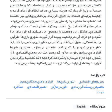
کاهش می‌دهد و هزینه بسیاری بر تجار و اقتصاد کشورها تحمیل
می‌سازد؛ زیرا خریدار که هزینه بسیاری صرف انعقاد قرارداد کرده و
چه‌بسا برمبنای اعتماد به اجرای قرارداد برنامه‌ریزی‌هایی نیز داشته
است تمام نقشه‌های خود را نقش بر آب می‌بیند. همین وضعیت می‌تواند
برای صادرکننده نیز رخ دهد. رویکرد فعال نسبت به تحریم‌های
اقتصادی، مشکل این وضعیت را به‌نحوی حل می‌کند که قرارداد اجرا
شود و دو طرف آن در وضعیت بهینه قرار گیرند. تئوری بازی‌ها، طرفین
را به همکاری سوق می‌دهد و تخصیص خطرپذیری، کسی را که باید
خطرپذیری تحریم را تقبل کند مشخص می‌سازد. همچنین شروط
قراردادی پیرامون فورس‌ماژور که به‌صراحت تحریم‌های اقتصادی را از
شمول خود خارج می‌سازد یا شرط مذاکره مجدد که کمک به برگرداندن
قرارداد به تعادل اولیه می‌کند از جمله این راهکارها به‌شمار می‌آیند.
کلیدواژه‌ها
تحریم‌های اقتصادی
تئوری بازی‌ها
قراردادهای همکاری‌محور
تخصیص ریسک قراردادی
فورس‌ماژور
تعسر اقتصادی
مذاکره
مجدد
عنوان مقاله
English