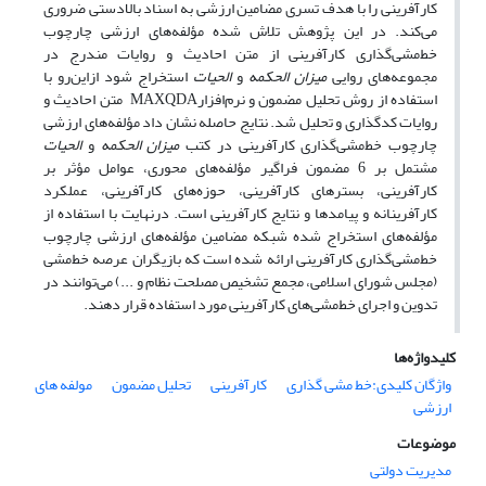
کارآفرینی را با هدف تسری مضامین ارزشی به اسناد بالا‌دستی ضروری
می‌کند. در این پژوهش تلاش شده مؤلفه‌های ارزشی چارچوب
خط‌مشی‌گذاری کارآفرینی از متن احادیث و روایات مندرج در
مجموعه‌های روایی
میزان الحکمه
و
الحیات
استخراج شود ازاین‌رو با
استفاده از روش تحلیل مضمون و نرم‌افزارMAXQDA متن احادیث و
روایات کد‌گذاری و تحلیل شد. نتایج حاصله نشان داد مؤلفه‌های ارزشی
چارچوب خط‌مشی‌گذاری کارآفرینی در کتب
میزان الحکمه
و
الحیات
مشتمل بر 6 مضمون فراگیر مؤلفه‌های محوری‌، عوامل مؤثر بر
کارآفرینی‌، بستر‌های کارآفرینی‌، حوزه‌های کارآفرینی‌، عملکرد
کارآفرینانه و پیامد‌ها و نتایج کارآفرینی است‌. در‌نهایت با استفاده از
مؤلفه‌های استخراج شده شبکه مضامین مؤلفه‌های ارزشی چارچوب
خط‌مشی‌گذاری کارآفرینی ارائه شده است‌ که بازیگران عرصه خط‌مشی
(مجلس شورای اسلامی‌، مجمع تشخیص مصلحت نظام و ...) می‌توانند در
تدوین و اجرای خط‌مشی‌های کارآفرینی مورد استفاده قرار دهند.
کلیدواژه‌ها
واژگان کلیدی:خط مشی گذاری
کارآفرینی
تحلیل مضمون
مولفه های
ارزشی
موضوعات
مدیریت دولتی