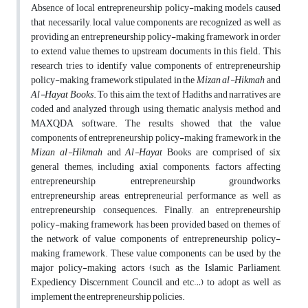
Absence of local entrepreneurship policy-making models caused
that necessarily, local value components are recognized as well as
providing an entrepreneurship policy-making framework in order
to extend value themes to upstream documents in this field. This
research tries to identify value components of entrepreneurship
policy-making framework stipulated in the
Mizan al-Hikmah
and
Al-Hayat Books
. To this aim, the text of Hadiths and narratives are
coded and analyzed through using thematic analysis method and
MAXQDA software. The results showed that the value
components of entrepreneurship policy-making framework in the
Mizan al-Hikmah
and
Al-Hayat
Books are comprised of six
general themes; including axial components, factors affecting
entrepreneurship, entrepreneurship groundworks,
entrepreneurship areas, entrepreneurial performance as well as
entrepreneurship consequences. Finally, an entrepreneurship
policy-making framework has been provided based on themes of
the network of value components of entrepreneurship policy-
making framework. These value components can be used by the
major policy-making actors (such as the Islamic Parliament,
Expediency Discernment Council, and etc…) to adopt as well as
implement the entrepreneurship policies.