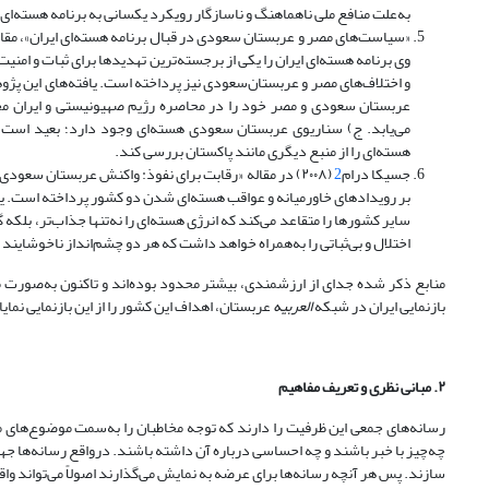
به‌علت منافع ملی ناهماهنگ و ناسازگار رویکرد یکسانی به برنامه هسته‌ای ا
«سیاست‌های مصر و عربستان سعودی در قبال برنامه هسته‌ای ایران»، مقال
وی برنامه هسته‌ای ایران را یکی از برجسته‌ترین تهدیدها برای ثبات و امن
و اختلاف‌های مصر و عربستان‌سعودی نیز پرداخته ‌است. یافته‌های این پژوهش
عربستان سعودی و مصر خود را در محاصره رژیم صهیونیستی و ایران مجه
می‌یابد. ج) سناریوی عربستان سعودی هسته‌ای وجود دارد؛ بعید است که
هسته‌ای را از منبع دیگری مانند پاکستان بررسی کند.
جسیکا درام
2
(۲۰۰۸) در مقاله «رقابت برای نفوذ: واکنش عربستان سعو
بر رویدادهای خاورمیانه و عواقب هسته‌ای شدن دو کشور پرداخته ‌است. یا
سایر کشورها را متقاعد می‌کند که انرژی هسته‌ای را نه‌تنها جذاب‌تر، بل
اختلال و بی‌ثباتی را به‌همراه خواهد داشت که هر دو چشم‌انداز ناخوشاین
منابع ذکر شده جدای از ارزشمندی، بیشتر محدود بوده‌اند و تاکنون به‌صورت 
بازنمایی ایران در شبکه
العربیه
عربستان، اهداف این کشور را از این بازنمایی نمای
۲.
مبانی نظری و تعریف مفاهیم
رسانه‌های جمعی این ظرفیت را دارند که توجه مخاطبان را به‌سمت موضوع‌های معی
چه‌چیز با خبر باشند و چه احساسی درباره آن داشته باشند. درواقع رسانه‌ها جهان 
سازند. پس هر آنچه رسانه‌ها برای عرضه به نمایش می‌گذارند اصولاً می‌تواند وا