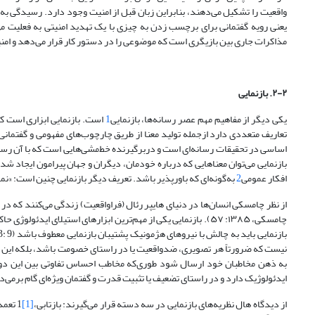
واقعیت را تشکیل می‌دهند، بنابراین زبان قبل از امنیت وجود دارد. رسیدگی ب
مذاکرات جاری بین بازیگری است که موضوعی را در دستور کار قرار می‌دهد و امنیت
۲-۲. بازنمایی
یکی دیگر از مفاهیم مهم عصر رسانه‌ها، بازنمایی
1
است. بازنمایی ابزاری است که 
تعاریف متعددی دارد ازجمله تولید معنا از طریق چارچوب‌های مفهومی و گفتمانی. ب
اساسی در تحقیقات رسانه‌ای است و دربرگیرنده خط‌مشی‌هایی است که با آن رسانه‌
بازنمایی می‌توان معناهایی‌ که درباره‌ خودمان، دیگران و جهان پیرامون ایجاد ش
افکار عمومی
2
به‌گونه‌ای که باورپذیر باشد. تعریف دیگر بازنمایی چنین است: «نمایاند
از نظر چامسکی انسان‌ها در دنیای هایپر رئال (فراواقعیت) زندگی می‌کنند که در آن
چامسکی، ۱۳۸۵: ۵۷). بازنمایی یکی از مهم‌ترین ابزارهای استیلای 
نیست که ضرورتاً هر تصویری، ضدواقعیت یا در راستای خصومت باشد، بلکه این است
به ذهن مخاطبان خود ارسال شود طوری‌که مخاطب احساس تفاوتی بین این دو نک
ایدئولوژیک دارد و در راستای تضعیف یا تثبیت قدرت و گفتمان ویژه‌ای گام برمی‌دارد (l and Jhally, 2007: 32
از دیدگاه هال نظریه‌های بازنمایی در سه دسته قرار می‌گیرند: بازتابی،
[1]
1 تعمدی