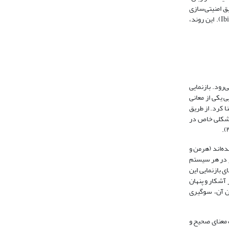
ق امنیتی‌سازی
یعنی رویه گفتمانی برای برچسب زدن به چیزی با یک تهدید امنیتی به فعلیت می‌رسد. به عقیده بوزان امنیتی‌سازی «اساساً فرایندی بین‌الاذهانی» است (Ibid., 1998: 30). این روند،
‌رود. بازنمایی
ی یکی از معانی
ا کرد. از طریق
به‌شکلی خاص در
ده‌اند (هرمن و
ییر در هر سیستم
 این است که معنای بازنمایی این
آشکار و پنهان
دن آن، سوگیری
ب معنای صحیح و