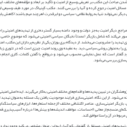
ن مباحث این مکتب بر تعریفی وسیع از امنیت و تأکید بر ابعاد و مؤلفه‌های مختلف، این 
ین مسائل امنیت رجوع کرده و آنها را بررسی کنند. مکتب کپنهاگ در مورد طیف وسیعی از
یتی دیگر نمی‌تواند تنها به روابط نظامی-سیاسی دو ابرقدرت (هرچند مهم باشند) کاهش یاب
مراجع دیگر امنیت به‌جز دولت و وجود دامنه بسیار گسترده‌تری از تهدیدهای امنیتی را 
صور می‌کند که شامل بازیگر (عمدتاً نخبگان سیاسی) امنیتی می‌شود که موضوع خاصی ر
ی تهدید را مشروعیت می‌بخشد. از دیدگاه بری بوزان یکی از نظریه‌پردازان این مکتب، امن
ازی را به‌عنوان روشی سیاسی دید. به عقیده وی روند امنیت چیزی است که در تئوری زبا
هشگران در تبیین پدیده‌ها و اقدام‌های مختلف امنیتی به‌کار می‌گیرند. ایده اصلی امنی
ی‌شود. از این نگاه، امنیتی‌سازی فرایند موجودیت یافتن یک مسئله به‌عنوان تهدید 
 بازیگر امنیتی‌سازی، عناصر اکتشافی مختلف (ازجمله استعاره‌ها، ابزارهای سیاستگذا
شبکه‌ای منسجم از معانی (احساسات، عواطف، اندیشه‌ها و بینش‌ها) درباره آسیب‌پذیری 
 مربوط در آن راستا موافق کند.
هدیدهای امنیتی مستقل از گفتمانی که آنها را به این عنوان مشخص می‌کند وجود ندارد. ا