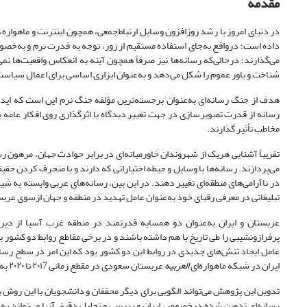
مقدمه
در دنیای امروز با رشد روزافزون وسایل ارتباط‌جمعی، همچون اینترنت و ماهواره
داده است؛ درواقع به‌جای استفاده مستقیم از زور، توجه به قدرت نرم و به‌خصو
می‌گذارند؛ درحالی‌که رسانه‌ها نیز صرفاً همچون آینه به انعکاس واقعیت‌ها نمی
شناخت و باور عموم را شکل می‌دهد و به‌عنوان ابزاری اساسی برای اعمال سیاست
هدف از جنگ رسانه‌ای به‌عنوان برجسته‌ترین مؤلفه جنگ نرم این است که ایدئ
رسانه‌ از قدرت تصویرسازی در جهت تغییر دیدگاه یا اثرگذاری روی افکار عامه ب
مخاطب تأثیر گذارند.
تقریباً آشنایی هریک از شهروندان خاورمیانه‌ای در برابر حوادث جهان، مرهون ر
می‌پردازند. رسانه‌ها با و‌سایل و حیطه اختیاراتی که دارند و با منحرف کردن حق
در ناآرامی‌های منطقه‌ای تغییر دهند. در این بین، رسانه‌های عربی وابسته به شیو
تبلیغاتی در معرفی رقبای خود به‌عنوان عامل تهدید در منطقه و جهان ازسوی عر
عربستان و ایران به‌عنوان دو همسایه قدرتمند در منطقه غرب آسیا از دیرب
پرفراز‌و‌نشیبی را طی تاریخ با هم داشته باشند و در برخی مقاطع روابط دو کشور ب
عامل ایجاد تنش‌های جدیدی در روابط این دو کشور بود که این امر در سطح رسان
ایران در شبکه ماهواره‌ای
العربیه
عربستان سعودی در مقطع زمانی ۲۰۱7 تا ۲۰۲۰ به چه صورت بوده و عربستان در این بازنمایی چه اهداف و سیاست‌هایی را مدنظر داشته است؟
تدوین این پژوهش می‌تواند الگویی برای دیگر محققان و دانشجویان با این روش 
رسانه‌ای تدوین شده درخصوص ایران و بررسی و تحلیل دقیق آنها می‌تواند به