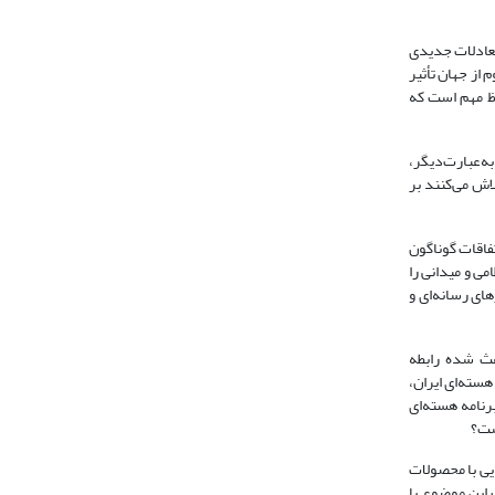
معادلات جدیدی
از جهان تأثیر
حاظ مهم است که
ه‌عبارت‌دیگر،
اش می‌کنند بر
فاقات گوناگون
می و میدانی را
های رسانه‌ای و
عث شده رابطه
هسته‌ای ایران،
رنامه هسته‌ای
یی با محصولات
 این موضوع یا