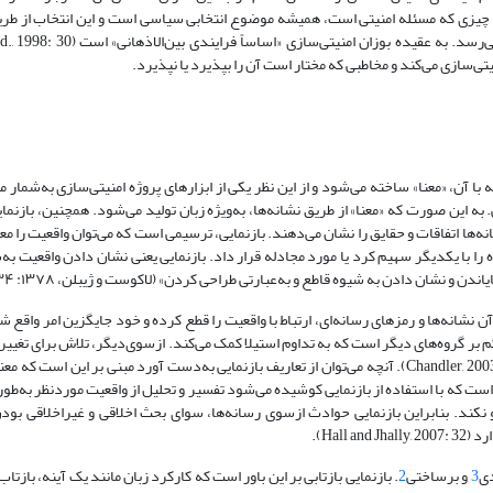
ه چیزی که مسئله امنیتی است، همیشه موضوع انتخابی سیاسی است و این انتخاب از طری
ی‌سازی می‌کند و مخاطبی که مختار است آن را بپذیرد یا نپذیرد.
با آن، «معنا» ساخته می‌شود و از این نظر یکی از ابزارهای پروژه امنیتی‌سازی به‌شمار می
ه این صورت که «معنا» از طریق نشانه‌ها، به‌ویژه زبان تولید می‌شود. همچنین، بازنمای
ها اتفاقات و حقایق را نشان می‌دهند. بازنمایی، ترسیمی است که می‌توان واقعیت را معن
ده را با یکدیگر سهیم کرد یا مورد مجادله قرار داد. بازنمایی یعنی نشان دادن واقعیت 
ن و نشان دادن به شیوه قاطع و به‌عبارتی طراحی کردن» (لاکوست و ژیبلن، ۱۳۷۸: ۳۴).
 نشانه‌ها و رمزهای رسانه‌ای، ارتباط با واقعیت را قطع کرده و خود جایگزین امر واقع‌ ش
ایدئولوژی حاکم بر گروه‌های دیگر است که به تداوم استیلا کمک می‌کند. ازسوی‌دیگر، تلاش برای تغ
بازنمایی باید به چالش با نیروهای هژمونیک پشتیبان بازنمایی معطوف باشد (Chandler, 2003: 9). آنچه می‌توان از تعاریف بازنمایی به‌دست‌ آورد مبنی بر
 که با استفاده از بازنمایی کوشیده می‌شود تفسیر و تحلیل از واقعیت موردنظر به‌طور 
ند. بنابراین بازنمایی حوادث ازسوی رسانه‌ها، سوای بحث اخلاقی و غیراخلاقی بو
Hal).
3
و برساختی
2
.
بازنمایی بازتابی بر این باور است که کارکرد زبان مانند یک آینه، بازتا