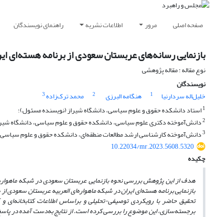
صفحه اصلی
مرور
اطلاعات نشریه
راهنمای نویسندگان
بازنمایی رسانه‌های عربستان سعودی از برنامه هسته‌ای ایران: مطا
نوع مقاله : مقاله پژوهشی
نویسندگان
3
2
1
خلیل‌اله سردارنیا
هنگامه البرزی
محمد ترک‌زاده
1
استاد دانشکده حقوق و علوم سیاسی، دانشگاه شیراز (نویسنده مسئول)؛
2
دانش‌آموخته دکتری علوم سیاسی، دانشکده حقوق و علوم سیاسی، دانشگاه شیرا
3
دانش‌آموخته کارشناسی ارشد مطالعات منطقه‌ای، دانشکده حقوق و علوم سیاسی، 
10.22034/mr.2023.5608.5320
چکیده
هدف از این پژوهش بررسی نحوه بازنمایی عربستان سعودی در شبکه ماهواره
بازنمایی برنامه هسته
ای ایران در شبکه ماهواره
ای العربیه عربستان سعودی از
تحقیق حاضر با رویکردی توصیفی-تحلیلی و براساس اطلاعات کتابخانه
ای و 
برجسته
سازی، این موضوع را بررسی کرده است. از نتایج به
دست آمده در پاسخ