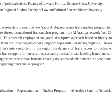
 of political science, Faculty of Law and Political Science, Shiraz University;
in Regional Studies, Faculty of Law and Political Science, Shiraz University;
is research is to examine how Saudi Arabia represents Iran's nuclear program in th
ow the representation of Iran's nuclear program in the Al Arabiya network from 201
n. This research employs an analytical-descriptive approach based on library and
n from the Copenhagen School, along with representation and highlighting. The resu
 Iran's interventionism in the region, the dangers of Iran's access to nuclear e
 Iran's support for terrorism, exacerbating nuclear threats, labeling Iran's nuclea
ing further sanctions on Iran, and creating divisions and rifts between the people a
regarding Iran's nuclear program.
ritization
Representation
Nuclear Program
Al Arabiya Satellite Network