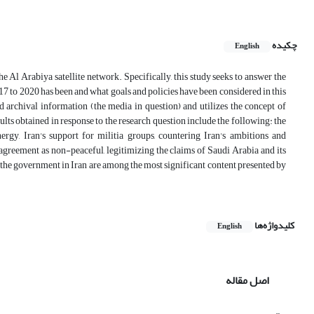
چکیده
English
e Al Arabiya satellite network. Specifically, this study seeks to answer the
7 to 2020 has been and what goals and policies have been considered in this
 archival information (the media in question) and utilizes the concept of
lts obtained in response to the research question include the following: the
nergy, Iran's support for militia groups, countering Iran's ambitions and
r agreement as non-peaceful, legitimizing the claims of Saudi Arabia and its
nd the government in Iran are among the most significant content presented by
کلیدواژه‌ها
English
اصل مقاله