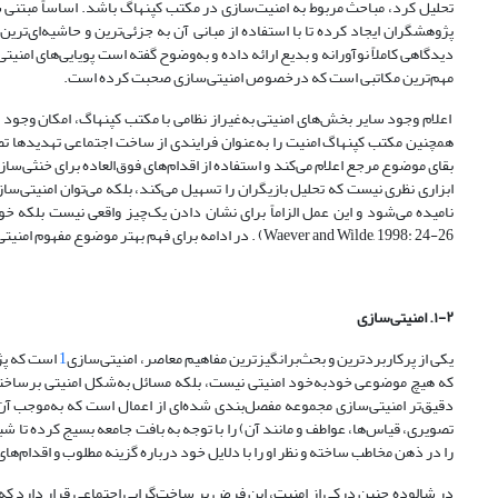
تحلیل کرد، مباحث مربوط به امنیت‌سازی در مکتب کپنهاگ باشد. اساساً مبتنی شد
پژوهشگران ایجاد کرده تا با استفاده از مبانی آن به جزئی‌ترین و حاشیه‌ای‌تر
دیدگاهی کاملاً نوآورانه و بدیع ارائه داده و به‌وضوح گفته است پویایی‌های امن
مهم‌ترین مکاتبی است که درخصوص امنیتی‌سازی صحبت کرده است.
اعلام وجود سایر بخش‌های امنیتی به‌غیر‌از نظامی با مکتب کپنهاگ، امکان وجود 
همچنین مکتب کپنهاگ امنیت را به‌عنوان فرایندی از ساخت اجتماعی تهدیدها ت
بقای موضوع مرجع اعلام می‌کند و استفاده از اقدام‌های فوق‌العاده برای خنثی‌ساز
ابزاری نظری نیست که تحلیل بازیگران را تسهیل می‌کند، بلکه می‌توان امنیتی‌س
Waever and Wilde, 1998: 24-26) . در ادامه برای فهم بهتر موضوع مفهوم امنیتی‌سازی بررسی می‌شود.
۱-۲. امنیتی
سازی
یکی از پرکاربردترین و بحث‌برانگیزترین مفاهیم معاصر، امنیتی‌سازی
1
است که پژو
که هیچ موضوعی خودبه‌خود امنیتی نیست، بلکه مسائل به‌شکل امنیتی برساخته م
دقیق‌تر امنیتی‌سازی مجموعه‌ مفصل‌بندی شده‌ای از اعمال است که به‌موجب آن،
تصویری، قیاس‌ها، عواطف و مانند آن) را با توجه به بافت جامعه بسیج کرده تا 
را در ذهن مخاطب ساخته و نظر او را با دلایل خود درباره گزینه مطلوب و اقدام‌های
در شالوده چنین درکی از امنیت، این فرض بر ساخت‌گرایی اجتماعی قرار دارد که ت