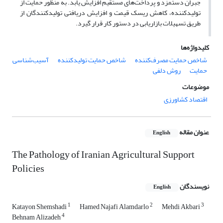
جبران دستمزد و پرداخت‌‌های مستقیم افزایش یابد. به منظور حمایت از
تولیدکننده، کاهش ریسک قیمت و افزایش دریافتی تولیدکنندگان از
طریق تسهیلات بازاریابی در دستور کار قرار گیرد.
کلیدواژه‌ها
شاخص حمایت مصرف‌کننده
شاخص حمایت تولید‌کننده
آسیب‌شناسی
حمایت
روش دلفی
موضوعات
اقتصاد کشاورزی
عنوان مقاله
English
The Pathology of Iranian Agricultural Support
Policies
نویسندگان
English
1
2
3
Katayon Shemshadi
Hamed Najafi Alamdarlo
Mehdi Akbari
4
Behnam Alizadeh