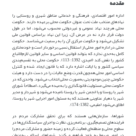
مقدمه
اداره امور اقتصادی، فرهنگی و خدماتی مناطق شهری و روستایی را
نهادهای منتخب ملت تحت عنوان حکومت محلی برعهده دارند. حکومت
محلی هرچند نهاد عمومی و غیردولتی محسوب‌ می‌شود، اما در طول
دولت قرار دارد نه در عرض آن، زیرا این نهاد براساس قوانین ملی
تشکیل می‌شود و حکومت مرکزی آن را به رسمیت می‌شناسد. حکومت
محلی در اداره امور محلی از استقلال نسبی برخوردار است و خود‌مختاری
کامل به‌حدی ندارد که بتواند قوانین اساسی و سایر قوانین لازم‌الاتباع
کشور را نقض کند (امیدی، 1392: 113). حکومت محلی به تقسیم‌بندی
سیاسی کشور و یا ایالت اشاره دارد که با قانون ایجاد شده و کنترل
اساسی امور محلی همچون قدرت وضع مالیات را در دست دارد و هیئت
حکومتی چنین موجودیتی به‌صورت محلی انتخاب می‌شود. واحدی که در
حکومت محلی مسئولیت قانونگذاری را به‌عهده می‌گیرد، اصطلاحاً شورای‌
شهر یا روستا و یا انجمن شهر یا روستا نامیده می‌شود و شهردار و مدیر
شهر یا دهیار عناوینی هستند که به مسئول امور اجرایی شهر یا روستا،
اطلاق می‌شود (مقیمی، 1382: 174).
شوراها، سازمان‌هایی هستند که برای تحقق مشارکت مردم در
فرایندهای تصمیم‌گیری، برنامه‌ریزی، نظارت و اجرای سیاستگذاری‌ها در
سطوح محلی و منطقه‌ای فعالیت کرده و زمینه حضور و مشارکت مردم را
در امور مربوط به خود فراهم می‌کنند. شوراهای اسلامی به‌عنوان