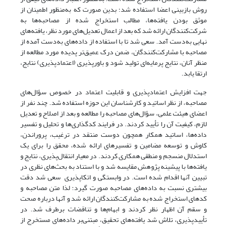
روش بازبینی اعضا استفاده شد؛ بدین صورت که به‌منظور اطمینان از
موثق بودن یافته‌ها، مطالب استخراج شده از مصاحبه‌ها به
شرکت‌کنندگان ارائه شد که بعد از اعمال تعدیل‌های مورد نظر، یافته‌های
نهایی به‌دست آمد. سعی شد تا با استفاده از داده‌های به‌دست آمده از
مصاحبه با مشارکت‌کنندگان، ضمن درک عمیق‌تر پدیده مورد مطالعه از
منظر آنان، نتایج پرمایه‌ای تولید شود و باورپذیری (اعتماد‌پذیری) نتایج،
ارتقا یابد.
جهت افزایش اعتماد‌پذیری و قابلیت اعتماد
در خصوص سؤال‌های
مصاحبه، از نظر اساتید و کارشناسان این حوزه استفاده شد. چند نفر از
اعضای هیئت‌ علمی، سؤال‌های مصاحبه را مطالعه و بعد از اصلاح و تعدیل
لازم، کیفیت آن را تأیید کردند. در فرایند کدگذاری‌ها و تحلیل و تفسیر
داده‌ها، اساتید همکار همچون دوست منتقد در ترغیب، پروراندن،
کاوش و توسعه مضامین و تفسیرهای ارائه شده، محقق را برای یک
استدلال منسجم و منطقی همکاری کردند. در معیار انتقال‌پذیری، نتایج و
یافته‌ها با پیشینه پژوهش مقایسه شد و با استناد به بحث‌های نظری در
تبیین آنها اقدام شده است. در وابستگی و اتکاپذیری سعی شد دقت
بیشتری نسبت به داده‌های مصاحبه صورت گیرد؛ لذا متن مصاحبه و
کدهای استخراج شده به مشارکت‌کنندگان ارائه شد و آنها درباره صحت
و سقم آن اظهار نظر کردند و ابهام‌ها و تناقضات برطرف شد. در
تأیید‌پذیری، تلاش شد یافته‌های تحقیق، مبتنی‌بر داده‌های مستخرج از