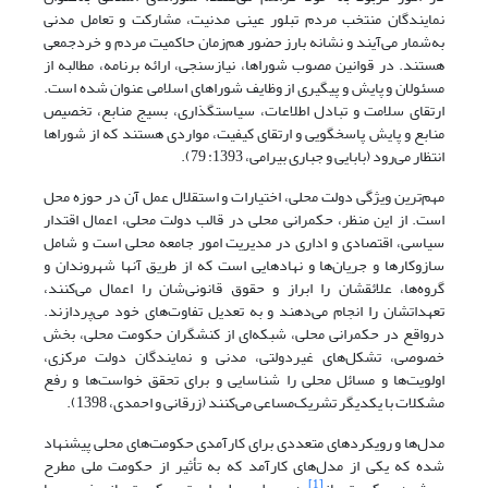
نمایندگان منتخب مردم تبلور عینی مدنیت، مشارکت و تعامل مدنی
به‌شمار می‌آیند و نشانه بارز حضور هم‌زمان حاکمیت مردم و خردجمعی
هستند. در قوانین مصوب شوراها، نیازسنجی، ارائه برنامه، مطالبه از
مسئولان و پایش و پیگیری از وظایف شوراهای اسلامی عنوان شده است.
ارتقای سلامت و تبادل اطلاعات، سیاستگذاری، بسیج منابع، تخصیص
منابع و پایش پاسخگویی و ارتقای کیفیت، مواردی هستند که از شوراها
انتظار می‌رود (بابایی و جباری بیرامی، 1393: 79).
مهم‌ترین ویژگی دولت محلی، اختیارات و استقلال عمل آن در حوزه محل
است. از این منظر، حکمرانی محلی در قالب دولت محلی، اعمال اقتدار
سیاسی، اقتصادی و اداری در مدیریت امور جامعه محلی است و شامل
سازوکارها و جریان‌ها و نهادهایی است که از طریق آنها شهروندان و
گروه‌ها، علائقشان را ابراز و حقوق قانونی‌شان را اعمال می‌کنند،
تعهداتشان را انجام می‌دهند و به تعدیل تفاوت‌های خود می‌پردازند.
درواقع در حکمرانی محلی، شبکه‌ای از کنشگران حکومت محلی، بخش
خصوصی، تشکل‌های غیردولتی، مدنی و نمایندگان دولت مرکزی،
اولویت‌ها و مسائل محلی را شناسایی و برای تحقق خواست‌ها و رفع
مشکلات با یکدیگر تشریک‌مساعی می‌کنند (زرقانی و احمدی، 1398).
مدل‌ها و رویکردهای متعددی برای کارآمدی حکومت‌های محلی پیشنهاد
شده که یکی از مدل‌های کارآمد که به تأثیر از حکومت ملی مطرح
[1]