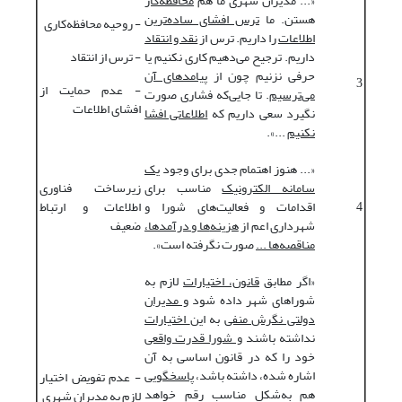
«... مدیران شهری ما هم
محافظه
کار
هستن. ما
ترس افشای ساده
ترین
- روحیه محافظه‌کاری
اطلاعات
را داریم. ترس از
نقد و انتقاد
داریم. ترجیح می‌دهیم کاری نکنیم یا
- ترس از انتقاد
حرفی نزنیم چون از
پیامدهای آن
3
- عدم حمایت از
می
ترسیم
. تا جایی‌که فشاری صورت
افشای اطلاعات
نگیرد سعی داریم که
اطلاعاتی افشا
نکنیم
...».
«... هنوز اهتمام جدی برای وجود
یک
سامانه الکترونیک
مناسب برای
زیرساخت فناوری
4
اقدامات و فعالیت‌های شورا و
اطلاعات و ارتباط
شهرداری اعم از
هزینه
ها و درآمدها،
ضعیف
مناقصه
ها ...
صورت نگرفته است».
«اگر مطابق
قانون، اختیارات
لازم به
شورا‌های شهر داده شود
و مدیران
دولتی نگرش منفی
به این
اختیارات
نداشته باشند
و شورا قدرت واقعی
خود را که در قانون اساسی به آن
اشاره‌ شده، داشته باشد،
پاسخگویی
- عدم تفویض اختیار
هم به‌شکل مناسب رقم خواهد
لازم به مدیران شهری