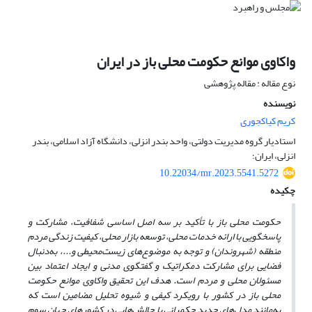
واکاوی موانع حکومت محلی باز در ایران
نوع مقاله : مقاله پژوهشی
نویسنده
کریم کیاکجوری
استادیار گروه مدیریت دولتی، واحد بندر انزلی، دانشگاه آزاد اسلامی، بندر
انزلی، ایران؛
10.22034/mr.2023.5541.5272
چکیده
حکومت محلی باز با تأکید بر سه اصل اساسی شفافیت، مشارکت و
پاسخگویی با ارائه خدمات محلی، توسعه بازار محلی، کیفیت زندگی مردم
منطقه (شهروندان) و توجه به موضوع‌های زیست‌محیطی و...، به‌دنبال
فضایی برای مشارکت دمکراتیک و گفتگوی مدنی و ایجاد اعتماد بین
مسئولان محلی و مردم است. هدف این تحقیق واکاوی موانع حکومت
محلی باز در کشور با رویکرد کیفی و شیوه تحلیل مضامین است که
به‌مانند مدل‌های جدید حکمرانی با چالش‌هایی در کشورهای جهان سوم