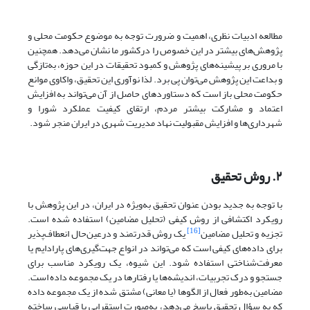
مطالعه ادبیات نظری، اهمیت و ضرورت توجه به موضوع حکومت محلی و
پژوهش‌های بیشتر در این خصوص را درکشور ما نشان‌ می‌دهد. همچنین
با مروری بر پیشینه‌های پژوهش و کمبود تحقیقات در این حوزه، به‌تازگی
و بداعت این پژوهش می‌توان پی برد. لذا نوآوری این تحقیق، واکاوی موانع
حکومت محلی باز است که دستاوردهای حاصل از آن می‌تواند به افزایش
اعتماد و مشارکت بیشتر مردم، ارتقای کیفیت عملکرد شورا و
شهرداری‌ها و افزایش مقبولیت نهاد مدیریت شهری در ایران منجر شود.
۲. روش تحقیق
با توجه به جدید بودن عنوان تحقیق به‌ویژه در ایران، در این پژوهش با
رویکرد اکتشافی از روش کیفی (تحلیل مضامین) استفاده شده است.
[16]
تجزیه و تحلیل مضامین
یک روش قدرتمند و درعین‌حال انعطاف‌پذیر
برای داده‌های کیفی است که می‌تواند در انواع جهت‌گیری‌های پارادایم یا
معرفت‌شناختی استفاده شود. این شیوه، یک رویکرد مناسب برای
جستجو و درک تجربیات، اندیشه‌ها یا رفتارها در یک مجموعه داده است.
مضامین به‌طور فعال از الگوها (یا معانی) مشتق شده از یک مجموعه داده
که به سؤال تحقیق پاسخ می‌دهد، به‌صورت استقرایی یا قیاسی ساخته