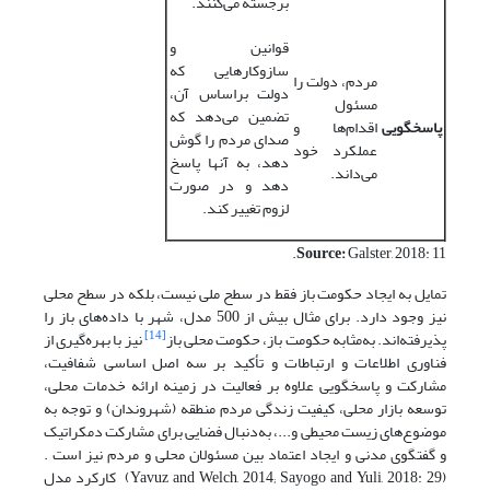
برجسته می‌کنند.
قوانین و
سازوکارهایی که
مردم، دولت را
دولت براساس آن،
مسئول
تضمین می‌دهد که
پاسخگویی
اقدام‌ها و
صدای مردم را گوش
عملکرد خود
دهد، به آنها پاسخ
می‌داند.
دهد و در صورت
لزوم تغییر کند.
Source:
Galster, 2018: 11.
تمایل به ایجاد حکومت باز فقط در سطح ملی نیست، بلکه در سطح محلی
نیز وجود دارد. برای مثال بیش از 500 مدل، شهر با داده‌های باز را
[14]
پذیرفته‌اند. به‌مثابه حکومت باز، حکومت محلی باز
نیز با بهره‌گیری از
فناوری اطلاعات و ارتباطات و تأکید بر سه اصل اساسی شفافیت،
مشارکت و پاسخگویی علاوه بر فعالیت در زمینه ارائه خدمات محلی،
توسعه بازار محلی، کیفیت زندگی مردم منطقه (شهروندان) و توجه به
موضوع‌های زیست محیطی و...، به‌دنبال فضایی برای مشارکت دمکراتیک
و گفتگوی مدنی و ایجاد اعتماد بین مسئولان محلی و مردم نیز است .
(Yavuz and Welch, 2014; Sayogo and Yuli, 2018: 29) کارکرد مدل