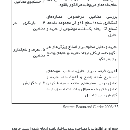
۳. جستجوی مضامین
تمام داده‌های مربوط به هر الگوی بالقوه.
بررسی مضامین درخصوص عصاره‌های
کدگذاری شده (سطح 1) و کل مجموعه داده‌ها
۴. بازنگری در
(سطح 2)، ایجاد یک نقشه موضوعی از تجزیه و
مضامین
تحلیل.
تجزیه و تحلیل مداوم برای اصلاح ویژگی‌های هر
۵. تعرف و نام‌گذاری
الگو و داستان کلی. ایجاد تعاریف و نام‌های واضح
مضامین
برای هر الگو.
آخرین فرصت برای تحلیل، انتخاب نمونه‌های
مستخرج شده واضح و قانع‌کننده، تجزیه و
تحلیل نهایی عصاره‌های منتخب، مرتبط کردن
۶. تهیه گزارش
تحلیل با توجه به سؤال و ادبیات تحقیق، تهیه
گزارش علمی از تحلیل.
Source: Braun and Clarke, 2006: 35.
جمع‌آوری اطلاعات با مصاحبه نیمه‌ساختاریافته انجام شده است. جامعه