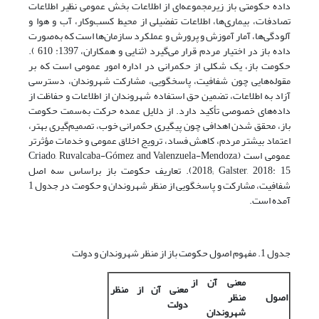
داده حکومتی باز زیرمجموعه‌ای از اطلاعات بخش عمومی نظیر اطلاعات
تصادفات، بیماری‌ها، اطلاعات تفضیلی از محیط کسب‌و‌کار، آب و هوا و
آلودگی‌ها، آمار آموزش و پرورش و عملکرد سازمان‌ها است که به‌صورت
داده باز در اختیار مردم قرار می‌گیرد (ثنایی و همکاران، 1397: 610 ).
حکومت باز، یک شکلی از حکمرانی در اداره امور عمومی است که بر
مقوله‌هایی چون شفافیت، پاسخگویی، مشارکت شهروندان، دسترسی
آزاد به اطلاعات، تضمین حق استفاده شهروندان از اطلاعات و حفاظت از
داده‌های خصوصی تأکید دارد. از دلایل عمده حرکت به‌سمت حکومت
باز، محقق شدن اهدافی چون پیگیری حکمرانی خوب، تصمیم‌گیری بهتر،
اعتماد بیشتر مردم، کاهش فساد، ترویج اخلاق عمومی و خدمات مؤثرتر
عمومی است (Criado, Ruvalcaba-Gómez and Valenzuela-Mendoza,
2018; Galster, 2018: 15). تعاریف حکومت باز براساس سه اصل
شفافیت، مشارکت و پاسخگویی از منظر شهروندان و حکومت در جدول 1
آمده است.
جدول 1. مفهوم اصول حکومت باز از منظر شهروندان و دولت
معنی آن از
معنی آن از منظر
اصول
منظر
دولت
شهروندان