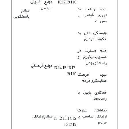
موانع قانونی
I6, I7, I9, I10
سیاسی
عدم رعایت به
موانع
اجرای قوانین و
پاسخگویی
مقررات
وابستگی مالی به
حکومت مرکزی
عدم جسارت در
مسئولیت‌پذیری و
پاسخگو بودن
موانع فرهنگی
I3, I4, I5, I6, I7,
I9, I10
نبود فرهنگ
مطالبه‌گری مردم
همکاری پایین با
رسانه‌ها
نداشتن مهارت
ارتباطی مناسب با
موانع ارتباطی
I1, I2, I3, I4, I5,
مردم
I6, I7, I9