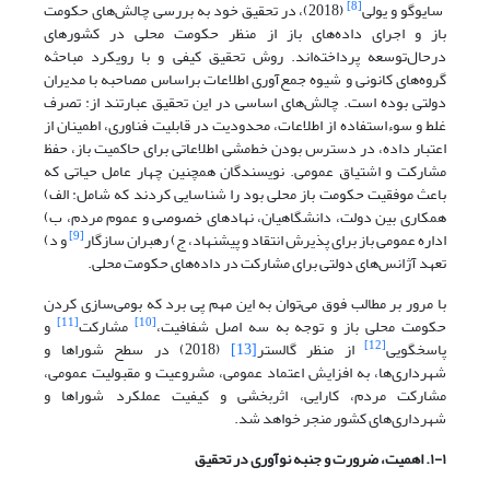
[8]
سایوگو و یولی
(2018)، در تحقیق خود به بررسی چالش‌های حکومت
باز و اجرای داده‌های باز از منظر حکومت محلی در کشورهای
درحال‌توسعه پرداخته‌اند. روش تحقیق کیفی و با رویکرد مباحثه
گروه‌های کانونی و شیوه جمع‌آوری اطلاعات براساس مصاحبه با مدیران
دولتی بوده است. چالش‌های اساسی در این تحقیق عبارتند از: تصرف
غلط و سوء‌استفاده از اطلاعات، محدودیت در قابلیت فناوری، اطمینان از
اعتبار داده، در دسترس بودن خط‌مشی اطلاعاتی برای حاکمیت باز، حفظ
مشارکت و اشتیاق عمومی. نویسندگان همچنین چهار عامل حیاتی که
باعث موفقیت حکومت باز محلی بود را شناسایی کردند که شامل: الف)
همکاری بین دولت، دانشگاهیان، نهادهای خصوصی و عموم مردم، ب)
[9]
اداره عمومی باز برای پذیرش انتقاد و پیشنهاد، ج) رهبران سازگار
و د)
تعهد آژانس‌های دولتی برای مشارکت در داده‌های حکومت محلی.
با مرور بر مطالب فوق می‌توان به این مهم پی برد که بومی‌سازی کردن
[11]
[10]
حکومت محلی باز و توجه به سه اصل شفافیت،
مشارکت
و
[12]
پاسخگویی
از منظر گالستر
[13]
(2018) در سطح شوراها و
شهرداری‌ها، به افزایش اعتماد عمومی، مشروعیت و مقبولیت عمومی،
مشارکت مردم، کارایی، اثربخشی و کیفیت عملکرد شوراها و
شهرداری‌های کشور منجر خواهد شد.
۱-۱. اهمیت، ضرورت و جنبه نوآوری در تحقیق