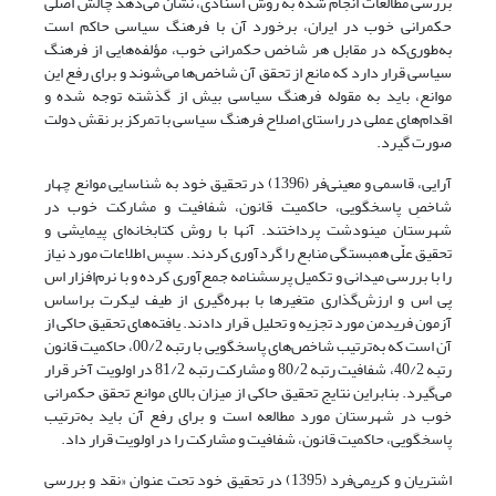
بررسی مطالعات انجام ‌شده به روش اسنادی، نشان می‌دهد چالش اصلی
حکمرانی خوب در ایران، برخورد آن با فرهنگ سیاسی حاکم است
به‌طوری‌که در مقابل هر شاخص حکمرانی خوب، مؤلفه‌هایی از فرهنگ
سیاسی قرار دارد که مانع از تحقق آن شاخص‌ها می‌شوند و برای رفع این
موانع، باید به مقوله فرهنگ سیاسی بیش از گذشته توجه شده و
اقدام‌های عملی در راستای اصلاح فرهنگ سیاسی با تمرکز بر نقش دولت
صورت گیرد.
آرایی، قاسمی و معینی‌فر (1396) در تحقیق خود به شناسایی موانع چهار
شاخصِ پاسخگویی، حاکمیت قانون، شفافیت و مشارکت خوب در
شهرستان مینودشت پرداختند. آنها با روش کتابخانه‌ای‌ پیمایشی و
تحقیق علّی ‌همبستگی منابع را گردآوری کردند. سپس اطلاعات مورد نیاز
را با بررسی میدانی و تکمیل پرسشنامه جمع‌آوری کرده و با نرم‌افزار اس
پی اس و ارزش‌گذاری متغیرها با بهره‌گیری از طیف لیکرت براساس
آزمون فریدمن مورد تجزیه و تحلیل قرار دادند. یافته‌های تحقیق حاکی از
آن است که به‌ترتیب شاخص‌های پاسخگویی با رتبه 00/2، حاکمیت قانون
رتبه 40/2، شفافیت رتبه 80/2 و مشارکت رتبه 81/2 در اولویت آخر قرار
می‌گیرد. بنابراین نتایج تحقیق حاکی از میزان بالای موانع تحقق حکمرانی
خوب در شهرستان مورد مطالعه است و برای رفع آن باید به‌ترتیب
پاسخگویی، حاکمیت قانون، شفافیت و مشارکت را در اولویت قرار داد.
اشتریان و کریمی‌فرد (1395) در تحقیق خود تحت‌ عنوان «نقد و بررسی