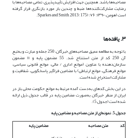
مصاحبه‌ها باشد. همچنین جهت افزایش تأیید‌پذیری، تمامی مصاحبه‌ها با
رضایت مشارکت‌کننده‌ها ضبط و چندین بار مورد بازنگری قرار گرفته
است (هومن، ۱۳۹۰: ۷۶؛ (Sparkes and Smith, 2013: 175.
۳. یافته‌ها
با توجه به مطالعه عمیق مصاحبه‌های خبرگان، 250 جمله و عبارت و به‌تبع
آن 250 کد از متن استنتاج شد. 55 مضمون پایه و ۱۱ مضمون
سازمان‌دهنده با عناوین (موانع اداری / مالی، موانع قانونی سیاسی،
موانع فرهنگی، موانع ارتباطی) با مضامین فراگیر پاسخگویی، شفافیت و
مشارکت استخراج شده است.
در این بخش کدهای به‌دست آمده مرتبط به موانع حکومت محلی باز در
ایران از منظر خبرگان به‌صورت مضامین پایه در قالب جدول ذیل ارائه
شده است (جدول 5).
جدول 5
.
نمونه
ای از متن مصاحبه و مضامین پایه
کد
متن مصاحبه
مضامین پایه