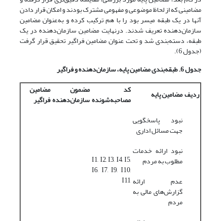
مضامینی که از لحاظ موضوعی و مفهومی مشترک بودند و امکان قرار دادن
آنها در یک طبقه میسر بود را با هم ترکیب کرده و به‌عنوان مضامین
سازمان‌دهنده تعریف شدند. درنهایت مضامین سازمان‌دهنده در یک
طبقه، دسته‌بندی شد و تحت‌ عنوان مضامین فراگیر تحقیق قرار گرفت
(جدول 6).
جدول 6.
طبقه‌بندی مضامین پایه، سازمان
دهنده و فراگیر
کد
مضمون
مضامین
ردیف
مضامین پایه
مصاحبه
شونده
سازمان
دهنده
فراگیر
نبود پاسخگویی
جهت مسائل اداری
نبود ارائه خدمات
I1, I2, I3, I4, I5,
مطلوب به مردم
I6, I7, I9, I10,
I11
عدم ارائه
گزارش‌های مالی به
مردم