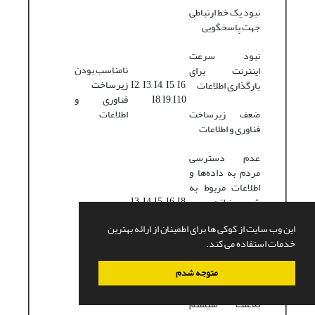
نبود یک خط ارتباطی
جهت پاسخگویی
نبود سرعت
نامناسب بودن
اینترنت برای
I2, I3, I4, I5, I6,
زیرساخت
بارگذاری اطلاعات
I8, I9, I10
فناوری و
ضعف زیرساخت
اطلاعات
فناوری و اطلاعات
عدم دسترسی
مردم به داده‌ها و
اطلاعات مربوط به
I3, I4, I5, I6, I8,
شهر و منطقه
I9, I11
موانع ارتباطی
این وب سایت از کوکی ها برای اطمینان از ارائه بهترین
محدود بودن
خدمات استفاده می کند.
رسانه‌های مستقل
و کارآمد
متوجه شدم
فساد اداری و مالی
به‌علت سیستم