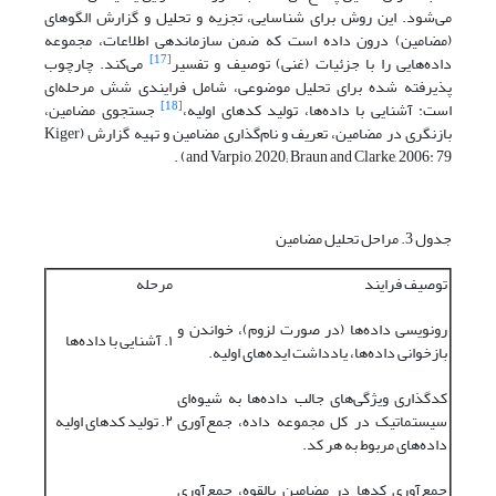
می‌شود. این روش برای شناسایی، تجزیه و تحلیل و گزارش الگوهای
(مضامین) درون داده است که ضمن سازماندهی اطلاعات، مجموعه
[17]
داده‌هایی را با جزئیات (غنی) توصیف و تفسیر
می‌کند. چارچوب
پذیرفته شده برای تحلیل موضوعی، شامل فرایندی شش مرحله‌ای
[18]
است: آشنایی با داده‌ها، تولید کدهای اولیه،
جستجوی مضامین،
بازنگری در مضامین، تعریف و نام‌گذاری مضامین و تهیه گزارش (Kiger
and Varpio, 2020; Braun and Clarke, 2006: 79) .
جدول 3. مراحل تحلیل مضامین
توصیف فرایند
مرحله
رونویسی داده‌ها (در صورت لزوم)، خواندن و
۱. آشنایی با داده‌ها
بازخوانی داده‌ها، یادداشت ایده‌های اولیه.
کدگذاری ویژگی‌های جالب داده‌ها به شیوه‌ای
سیستماتیک در کل مجموعه داده، جمع‌آوری
۲. تولید کدهای اولیه
داده‌های مربوط به هر کد.
جمع‌آوری کدها در مضامین بالقوه، جمع‌آوری