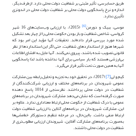
طریق حسابرسی، تأثیر مثبتی بر شفافیت دولت محلی دارد. از‌طرف‌دیگر،
اندازه و نرخ پاسخگویی دولت محلی بر شفافیت دولت محلی در اندونزی
تأثیری ندارد.
[6]
موسی، ببیک و دورمن
(2015)، با ارزیابی وب‌سایت‌های 16 شهر
کرواسی، شاخص شفافیت و باز بودن حکومت محلی را از چهار بعد تشکیل
شده مورد بررسی قرار داده‌اند. تحقیقات آنها مؤید این امر بود که
شهرها هنوز از استانداردهای شفافیت، حتی اگر این استانداردها از نظر
قانونی تصویب شده باشند، پیروی نمی‌کنند. آنها مایل به افشای اطلاعات
بی‌ارزشی هستند که بار سیاسی برای آنها نداشته باشد لذا پاسخگویی
آنها به همین صورت تحت‌ تأثیر قرار می‌گیرد.
کیم و لی
[7]
(2017)، در تحقیق خود به تجزیه و تحلیل رابطه بین مشارکت
عمومی شهروندان در برنامه‌های مختلف و ارزیابی شرکت‌کنندگان از
شفافیت در دولت محلی پرداختند. نظرسنجی از 1014 پاسخ دهنده
صورت گرفته است که نشان می‌دهد مشارکت شهروندان در برنامه‌های
عمومی با درک شفافیت از حکومت محلی ارتباط معناداری ندارد. علاوه بر
این، مشارکت شهروندان در برنامه‌های آنلاین با ارزیابی شفافیت دولت
ارتباط منفی داشت. با‌این‌حال، در مرحله تنظیم دستورکار خط‌مشی‌ها
به‌صورت برنامه‌های مشارکت آفلاین، شهروندان ارزیابی مطلوب‌تری از
شفافیت در دولت محلی داشتند.