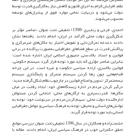
نظم، افزایشِ الزام به اجرای قانون و کاهش نیاز به‌کارگیری قدرت توسط
دولت می‌شود و درنهایت تمامی موارد فوق از پیشران‌های توسعه
محسوب می‌شوند.
احمدی، فرجی و رنجبری (1398) تحقیقی تحت عنوان «عناصر مؤثر بر
شکل‌گیری دولت محلی کارآمد در ایران» انجام دادند. یافته‌ها نشان
دادند دغدغه تمرکززدایی و تفویض اختیار به مکان‌های غیرمرکزی و
پراکنش قدرت در سطح فضاهای جغرافیایی به‌صورت پراکنده در برخی
قوانین و اسناد بالادستی جمهوری اسلامی ایران اشاره‌ شده است؛
بنابراین عناصر مؤثری که باید مورد توجه قرار گیرد سیستم حکومتی،
قوانین بالاسری، اراده سیاسی حکومت و غیره است. در این چرخه
اقدام‌هایی چون رها کردن سیستم متمرکز و پایه‌گذاری سیستم
نیمه‌متمرکز؛ تدوین و اصلاح قوانین در چارچوب نظام شکل گرفته جدید؛
درگیر کردن مردم در اداره زیستگاه‌های خود؛ ایجاد رقابت در میان
مکان‌ها؛ قدرت‌سپاری به ارگان‌های محلی؛ انتخابی کردن مسئولان
اداره‌کننده دولت محلی؛ سهیم کردن مردم در سرنوشت خود؛ توجه به
توانش‌های انسانی و محیطی؛ توجه به فرهنگ سیاسی و عوامل جغرافیایی
انسانی باید مورد توجه قرار گیرند.
حشمت‌زاده و همکاران در سال 1396 تحقیقی تحت عنوان «بررسی موانع
تحقق حکمرانی خوب در فرهنگ سیاسی ایران» انجام دادند. مقاله با