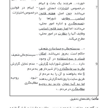
خورد»... هرچند یک بحث و ابهام
7
- ابهام در قوانین
درخصوص ا
ختیارا
ت اعضای شورا
درخصوص اختیارات
می‌باشد چون اصل
هفتم قانون
اساسی
وظایف
شوراها را
«
تصمیم‌گیری
و اداره امور محلی»
می‌دانند؛ اما
اصل صد قانون اساسی
وظایف آنها را
«نظارت
در امور محلی»
مطرح می‌کند.
«...
سیستم مالی و حسابداری ضعیفی
حاکم است. به‌روز نمی‌باشد.
امکان
- سیستم مالی ضعیف
فساد و سوء‌استفاده
در آن وجود
دارد ... «... اعضای شورا باید
گزارش
- عدم تمایل گزارش
9
مال
ی و
سرمایه
گذاری
را از شهردار
هر
به مردم
6
ماه بخواهند و آن را به مردم از
-نبود روحیه
طریق سایت یا روزنامه گزارش بدهند
مطالبه‌گری
اما نه آنها تمایل
دارند نه روحیه
مطالبه
گری
در مردم...»
مأخذ:
یافته‌های تحقیق.
در گام بعد، مضامین پایه مورد بررسی، مقایسه دقیق‌تری قرار گرفته و