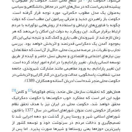
می‌شود، حکومت باز
در سطح محلی است. حکومت باز مفهومی با
پیشینه قدیمی است که در سال‌های اخیر در محافل دانشگاهی و سیاسی
به‌عنوان یک مدل مطلوب حکمرانی، مورد توجه قرار گرفته است.
حکومت باز راهبردی جدید و مترقی پیرامون این مطلب است که دولت
چگونه با فناوری‌های ارتباطی و استفاده از روش‌هایی نوآورانه با مردم
ارتباط برقرار می‌کند. این رویکرد به دولت این امکان را می‌دهد که هر
زمان لازم شد از شهروندان طلب یاری و کمک کند و نتیجه نهایی این کار
به‌وجود آمدن یک دمکراسی قدرتمند و اثربخش خواهد بود. بررسی
تجارب و نظریات در عرصه مدیریت محلی، حاکی از آن است که حفظ تعادل
بین نیازهای اجتماعی و اقتصادی و محیطی نسل حاضر و آینده از طریق
توسعه انسانی پایدار، تغییر پارادایم را در اداره امور ایجاد کرده است.
این تغییر پارادایم، به ورود مفاهیمی مانند مشارکت شهروندی، جامعه
مدنی، شفافیت، پاسخگویی، عدالت و برابری در کنار کارایی و اثربخشی در
حکومت محلی منجر شده است (دربان آستانه و همکاران، 1389).
[3]
[2]
همان‌طور که تحقیقات سازمان ملل متحد، پتنام، فوکویاما
و کلمن
مؤید این امر است که عملکرد خوب حکومت‌ها با حکومت دمکراتیک
محقق خواهد شد، حکومت محلی در ایران نیز با هدف تحقق نظام
نامتمرکز حکومتی تحت عنوان شوراهای اسلامی در سال 1377 با قانون
شوراهای اسلامی شهر و روستا پس از گذشت دو دهه اجرایی شد تا
تصمیم‌گیری و دخالت مردم در سرنوشت خود و توسعه کشور از
پایین‌ترین حوزه‌ها یعنی روستاها و شهرها صورت پذیرد. اما پس از