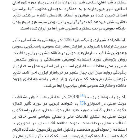
عملکرد شوراهای اسلامی شهر در ایران» به ارزیابی چهار دوره شوراهای
اسلامی شهر می‌پردازند و به عملکرد نه‌چندان مطلوب آنها براساس
اهداف تعیین شده در قوانین و اسناد بالادستی اشاره می‌کنند. نتایج
تحقیق نشان می‌دهد که تمرکزگرایی، رانتی بودن سیستم و مبهم بودن
جایگاه حقوقی، موجب عملکرد نامطلوب شوراها در ایران شده است.
آیت‌اله‌زاده شیرازی و نرگسیان (1392) در پژوهشی به شناسایی تأثیر
مدیریت ارتباط با شهروند بر افزایش مشارکت عمومی، پاسخگویی عمومی
و همچنین شفافیت سازمان‌های دولتی در منطقه 3 شهر تهران پرداختند.
روش پژوهش مورد استفاده توصیفی همبستگی و به‌طور مشخص،
مبتنی‌بر مدل معادلات ساختاری است. بر این اساس، مدل ساختاری از
چگونگی روابط میان این چهار متغیر در نرم‌افزار لیزرل اجرا شد. نتایج
پژوهش نشان می‌دهد که بین این چهار متغیر رابطه معناداری وجود
داشته و مشارکت عمومی نقش میانجی را ایفا می‌کند.
[4]
آدیپوترا، یوتاما و روسیتا
(2018)، در تحقیقی تحت عنوان «شفافیت
دولت محلی در اندونزی»
[5]
به شواهد تجربی در مورد تأثیر اندازه
حکومت محلی، کیفیت صورت‌های مالی دولت محلی، میزان پاسخگویی
دولت محلی به افشای اطلاعات مالی و فضای سیاسی محلی حاکم بر
شفافیت محلی پرداخته‌اند. نمونه مطالعه 34 استان در اندونزی با
استفاده از نمونه‌گیری هدفمند و تحلیل آماری رگرسیون چندگانه انجام
گرفته است. یافته‌ها گویای این مطلب است که کیفیت گزارشگری مالی از