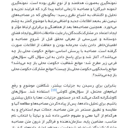
نمونه‌گیری به‌صورت هدفمند و از نوع نظری بوده است. نمونه‌گیری
(نمونه خبرگان) و مصاحبه تا زمانی ادامه پیدا کرد که فرایند تجزیه و
تحلیل و اکتشاف به اشباع نظری رسید؛ به‌گونه‌ای که در مصاحبه‌های
نهمین نفر به‌بعد اطلاعات جدید و اضافی مرتبط با موضوع کمتر به چشم
می‌خورد. همچنین مصاحبه‌ها بعد از هماهنگی و برقراری ارتباط مؤثر و
ایجاد اعتماد در مشارکت‌کنندگان با رعایت ملاحظات اخلاقی و ایجاد فضای
دوستانه و غیررسمی از معرفی محقق قبل از شروع مصاحبه و
اطمینان‌خاطر دادن بابت محرمانه بودن و حفاظت از اطلاعات صورت
گرفته است. مصاحبه با پرسش اساسی «موانع حکومت محلی باز چه
می‌باشد؟»، آغاز شد و برای پاسخ دادن به این سؤال کلی، سؤال‌های
فرعی زیر مطرح شد: موانع شفافیت حکومت محلی باز چه می‌باشد؟
موانع پاسخگویی حکومت محلی باز چیست؟ موانع مشارکت حکومت محلی
باز چه می‌باشد؟.
بنابراین برای رسیدن به جزئیات بیشتر، شکافتن موضوع و رفع
[19]
ابهام‌های محتمل، از سؤال‌های کاوشی
استفاده شد. سؤال‌های
کاوشگرانه کمک می‌کند که در جستجوی جزئیات، معنا یا دلایل بیشتری
باشیم. برای تحلیل داده‌ها، پس از پیاده کردن مصاحبه‌ها و مطالعه آنها و
مقایسه و تطبیق مستمر در متن مصاحبه، جملات مهم استخراج و به
هرکدام از آنها معنی و مفهوم خاصی داده شد و نهایتاً با انتخاب نام
مناسب، مضامین پایه، سازمان‌دهنده و فراگیر از درون متن مصاحبه
مشارکت‌کنندگان استخراج شده است. به‌منظور اعتبار داده‌های کیفی از