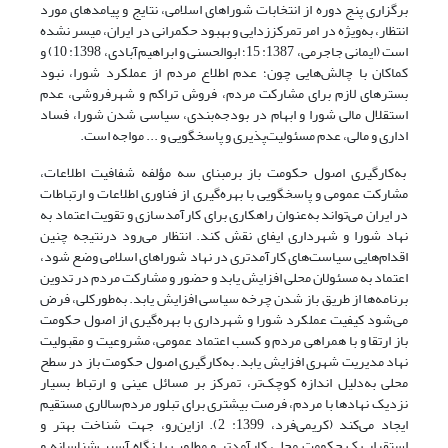
برگزاری پنج دوره از انتخابات شوراهای اسلامی، نتایج و پیامدهای مورد
انتظار، به‌ویژه در امر تمرکززدایی و بهبود حکمرانی در ایران، میسر نشده
است (ایمانی جاجرمی، 1387: 15؛ ابوالحسنی و ابراهیم‌آبادی، 1398: 10) و
کماکان با چالش‌هایی چون؛ عدم اطلاع مردم از عملکرد شورا، نبود
بسترهای لازم برای مشارکت مردم، فروش تراکم و شهرفروشی، عدم
استقلال مالی شورا و ابهام در بودجه‌بندی، سیاسی شدن شورا، فساد
اداری و مالی، عدم مسئولیت‌پذیری و پاسخگویی و ... مواجه است.
به‌کارگیری اصول حکومت باز برمبنای سه مؤلفه شفافیت اطلاعات،
مشارکت عمومی و پاسخگویی با بهره‌گیری از فناوری اطلاعات و ارتباطات
در ایران می‌تواند به‌عنوان راهکاری برای کارآمدسازی و تقویت اعتماد به
نهاد شورا و شهرداری ایفای نقش کند. انتظار می‌رود درنتیجه چنین
اقدام‌هایی سیاست‌های کارآمدتری در نهاد شوراهای اسلامی وضع شود،
اعتماد به مسئولان محلی افزایش یابد و حضور و مشارکت مردم در تدوین
برنامه‌ها از طریق باز شدن چرخه سیاسی افزایش یابد. به‌طور‌کلی، فرض
می‌شود کیفیت عملکرد شورا و شهرداری با بهره‌گیری از اصول حکومت
باز ارتقا و با همراهی مردم و کسب اعتماد عمومی، مشروعیت و مقبولیت
نهاد مدیریت شهری افزایش یابد. به‌کارگیری اصول حکومت باز در سطح
محلی به‌دلیل اندازه کوچک‌تر، تمرکز بر مسائل عینی و ارتباط بسیار
نزدیک نهادها با مردم، فرصت بیشتری برای تبلور مردم‌سالاری مستقیم
ایجاد می‌کند (کریمی‌فرد، 1399: 2). از‌این‌رو، جهت شناخت بهتر و
استقرار یک حکومت محلی کارآمدتر و مطلوب با نگاه آسیب‌شناسانه و