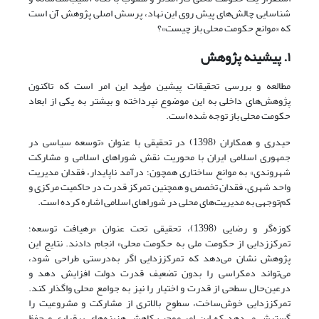
شناسایی چالش‌های پیش روی این نهاد، پرسش اصلی پژوهش آن است
که «موانع حکومت محلی باز چیست»؟
۱. پیشینه پژوهش
مطالعه و بررسی تحقیقات پیشین مؤید این امر است که تاکنون
پژوهش‌های داخلی به این موضوع نپرداخته و بیشتر به یکی از ابعاد
حکومت محلی باز توجه شده‌ است.
حیدری و همکاران (1398) در تحقیقی با عنوان «توسعه سیاسی در
جمهوری اسلامی ایران با محوریت نقش شوراهای اسلامی و مشارکت
شهروندی» به موانع ساختاری همچون؛ درآمد ناپایدار، فقدان مدیریت
واحد شهری، فقدان تخصص و همچنین تمرکز قدرت در حاکمیت مرکزی و
کم‌توجهی به مدیریت‌های محلی در شوراهای اسلامی اشاره کرده است.
کوزه‌گر و رضایی (1398)، تحقیقی تحت عنوان «رهیافت توسعه؛
تمرکززدایی از حکومت ملی به حکومت محلی» انجام دادند. نتایج این
پژوهش نشان‌ می‌دهد که تمرکززدایی اگر به‌درستی طراحی شود،
می‌تواند دمکراسی را بدون تضعیف قدرت دولت افزایش دهد و
در‌عین‌حال سطحی از قدرت و اختیار را نیز به جوامع محلی واگذار کند.
تمرکززدایی خوش‌ساخت، سطوح بالاتری از مشارکت و مشروعیت را
گسترش می‌دهد که این امر موجب کاهش هزینه‌های برقراری و حفظ