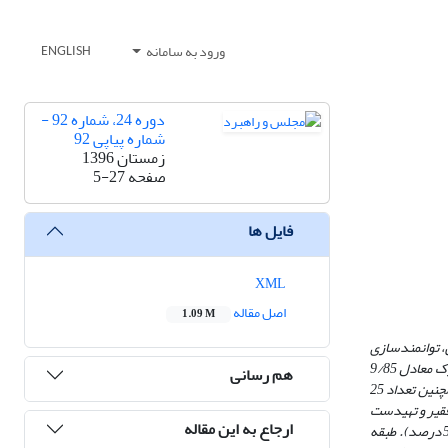
ورود به سامانه
ENGLISH
دوره 24، شماره 92 -
شماره پیاپی 92
زمستان 1396
صفحه
5-27
فایل ها
XML
اصل مقاله
1.09 M
، توانمندسازی
و افزایش کیفیت زندگی و مکانی آن است. پژوهش حاضر از نوع کاربری و به روش توصیفی ـ تحلیلی است. نتایج تحقیق نشان می‌دهد که در شهر جدید هشتگرد 1732 بلوک معادل 9/85
هم رسانی
درصد از طبقه خیلی فقیر و تعداد 141 بلوک معادل 7 درصد در زمره طبقه فقیر هستند. افزون بر این، طبقه متوسط متشکل از 112 بلوک معادل 6/5 درصد می‌باشد‌ و همچنین تعداد 25
اقشار فقیر و تهیدست
ارجاع به این مقاله
قرار دارند. چنانچه اقشار «خیلی فقیر (85 درصد) و فقیر (7 درصد)» مجموعاً 92 درصد این شهر را تشکیل می‌دهند و طبقه متوسط زوال یافته یا عملاً نابود شده است (5 درصد). طبقه