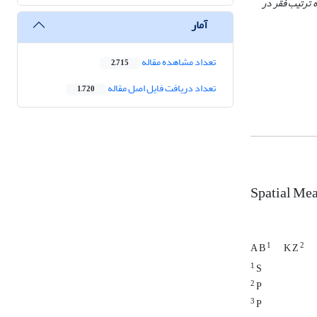
به ترتیب فقر در
آمار
تعداد مشاهده مقاله
2,715
تعداد دریافت فایل اصل مقاله
1,720
Spatial Me
1
2
A B
K Z
1
S
2
P
3
P