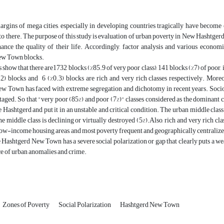
rgins of mega cities, especially in developing countries tragically have become
to there. The purpose of this study is evaluation of urban poverty in New Hashtge
nce the quality of their life. Accordingly, factor analysis and various economic
ew Town blocks.
how that there are1732 blocks (%85.9 of very poor class), 141 blocks (%7) of poor
1.2) blocks and 6 (%0.3) blocks are rich and very rich classes respectively. Mo
w Town has faced with extreme segregation and dichotomy in recent years. Soci
aged. So that "very poor (85%) and poor (7%)" classes considered as the dominant cl
e Hashtgerd and put it in an unstable and critical condition. The urban middle class 
 middle class is declining or virtually destroyed (5%).Also, rich and very rich c
ow-income housing areas, and most poverty frequent and geographically centralized er
htgerd New Town has a severe social polarization or gap that clearly puts a wealt
e of urban anomalies and crime.
Zones of Poverty
Social Polarization
Hashtgerd New Town