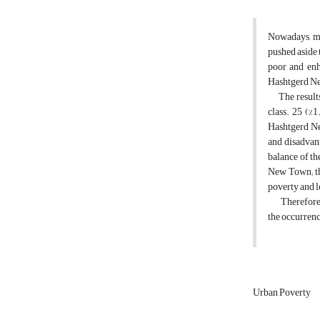
Nowadays, ma
pushed aside 
poor and enha
Hashtgerd N
The results s
class. 25 (%
Hashtgerd Ne
and disadvant
balance of th
New Town; the
poverty and l
Therefore Has
the occurrenc
Urban Poverty