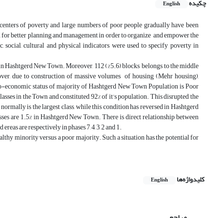
چکیده
English
 centers of poverty and large numbers of poor people gradually have been
rd for better planning and management in order to organize and empower the
, social, cultural and physical indicators were used to specify poverty in
, in Hashtgerd New Town. Moreover, 112 (%5.6) blocks belongs to the middle
reover, due to construction of massive volumes of housing (Mehr housing),
o-economic status of majority of Hashtgerd New Town Population is Poor
asses in the Town and constituted 92% of it’s population. This disrupted the
normally is the largest class, while this condition has reversed in Hashtgerd
lasses are 1.5% in Hashtgerd New Town. There is direct relationship between
eas are respectively in phases 7, 4, 3, 2 and 1.
hy minority versus a poor majority. Such a situation has the potential for
کلیدواژه‌ها
English
مراجع