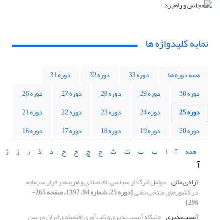
نمایه کلیدواژه ها
همه دوره ها
دوره 33
دوره 32
دوره 31
دوره 30
دوره 29
دوره 28
دوره 27
دوره 26
دوره 25
دوره 24
دوره 23
دوره 22
دوره 21
دوره 20
دوره 19
دوره 18
دوره 17
دوره 16
همه
آ
ا
ب
پ
ت
ث
ج
چ
ح
خ
د
ذ
ر
ز
ژ
آ
آزادی مالی
عوامل اثرگذار سیاسی، اقتصادی و هزینه‌بر فرار سرمایه
در کشورهای منتخب نفتی
[دوره 25، شماره 94، 1397، صفحه 265-
296]
آسیب‌پذیری
جایگاه آسیب‌پذیری و تاب‌آوری اقتصادی ایران در بین