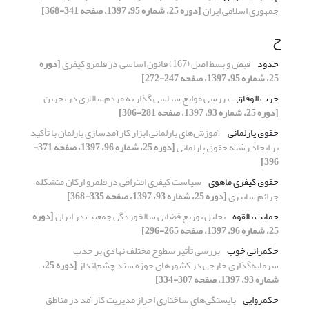
جمهوری اسلامی ایران
[دوره 25، شماره 95، 1397، صفحه 341-368]
ح
حدود
قبض و بسط اصل (167) قانون اساسی در قلمرو کیفری
[دوره
25، شماره 95، 1397، صفحه 247-272]
حزب الوفاق
بررسی موانع سیاسی گذار به مردم‌سالاری در بحرین
[دوره 25، شماره 93، 1397، صفحه 281-306]
حقوق پارلمانی
آموزش‌های پارلمانی ابزار کارآمدسازی پارلمان با تأکید
بر ایجاد رشته حقوق پارلمانی
[دوره 25، شماره 96، 1397، صفحه 371-
396]
حقوق کیفری ماهوی
سیاست کیفری افتراقی در قلمرو ارکان متشکله
جرائم سایبری
[دوره 25، شماره 93، 1397، صفحه 335-368]
حمایت بالقوه
تحلیل توزیع فضایی سالخوردگی جمعیت در ایران
[دوره
25، شماره 96، 1397، صفحه 265-296]
حکمرانی خوب
بررسی تأثیر سطوح مختلف نهادی بر جذب
سرمایه‌گذاری خارجی در کشورهای حوزه سند چشم‌انداز
[دوره 25،
شماره 93، 1397، صفحه 307-334]
حکمروایی
بایستگی‌های ساختاری احراز مدیریت کارآمد در مناطق