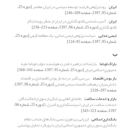
ایران
روندپژوهی فرایند توسعه سیاسی در ایران معاصر
[دوره 25،
شماره 95، 1397، صفحه 209-246]
ایران
آسیب‌شناسی قانونگذاری در ایران از منظر رویه‌ ابتکار
قانونگذاری
[دوره 25، شماره 96، 1397، صفحه 213-236]
ایمنی غذایی
سیاست‌پژوهی ایمنی غذایی: یک مطالعه کیفی
[دوره 25،
شماره 95، 1397، صفحه 95-124]
ب
باراک اوباما
بازشناخت راهبرد قدرت هوشمند دولت اوباما علیه
جمهوری اسلامی ایران
[دوره 25، شماره 95، 1397، صفحه 341-368]
باز بودن اقتصاد
بررسی تأثیر درجه باز بودن اقتصادی بر اقتصاد
دانش‌بنیان: رهیافت اقتصادسنجی فضایی
[دوره 25، شماره 96، 1397،
صفحه 297-320]
بازار‌ و خدمات سلامت
تقاضای القایی پزشکی ازسوی ارائه‌کنندگان
خدمات سلامت در ایران (سیاستگذاری و کنترل)
[دوره 25، شماره 96،
1397، صفحه 321-343]
بانکداری اسلامی
ارزیابی بهره‌وری نسبی بانک‌های منتخب نظام
بانکداری بدون ربای جمهوری اسلامی ایران با رویکرد تحلیل پوششی