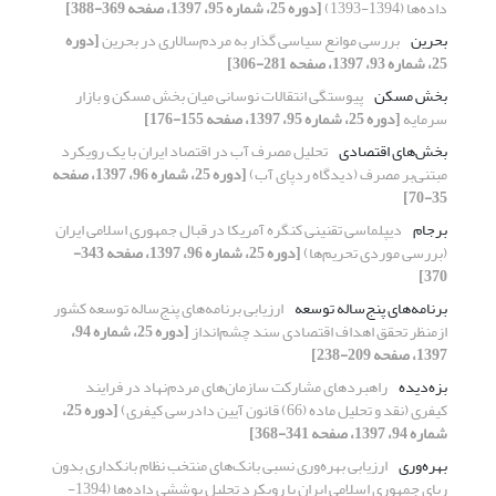
داده‌ها (1394-1393)
[دوره 25، شماره 95، 1397، صفحه 369-388]
بحرین
بررسی موانع سیاسی گذار به مردم‌سالاری در بحرین
[دوره
25، شماره 93، 1397، صفحه 281-306]
بخش مسکن
پیوستگی انتقالات نوسانی میان بخش مسکن و بازار
سرمایه
[دوره 25، شماره 95، 1397، صفحه 155-176]
بخش‌های اقتصادی
تحلیل مصرف آب در اقتصاد ایران با یک رویکرد
مبتنی‌بر مصرف (دیدگاه ردپای آب)
[دوره 25، شماره 96، 1397، صفحه
35-70]
برجام
دیپلماسی تقنینی کنگره آمریکا در قبال جمهوری اسلامی ایران
(بررسی موردی تحریم‌ها)
[دوره 25، شماره 96، 1397، صفحه 343-
370]
برنامه‌های پنج‌ساله توسعه
ارزیابی برنامه‌های پنج‌ساله توسعه کشور
ازمنظر تحقق اهداف اقتصادی سند چشم‌انداز
[دوره 25، شماره 94،
1397، صفحه 209-238]
بزه‌دیده
راهبردهای مشارکت سازمان‌های مردم‌نهاد در فرایند
کیفری (نقد و تحلیل ماده (66) قانون آیین دادرسی کیفری)
[دوره 25،
شماره 94، 1397، صفحه 341-368]
بهره‌وری
ارزیابی بهره‌وری نسبی بانک‌های منتخب نظام بانکداری بدون
ربای جمهوری اسلامی ایران با رویکرد تحلیل پوششی داده‌ها (1394-