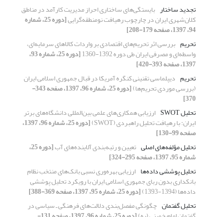
تجدید ساختار
بایستگی‌های ساختاری احراز مدیریت کارآمد در مناطق
کلان‌شهری ایران در چارچوب رهیافت نومنطقه‌گرایی
[دوره 25، شماره
94، 1397، صفحه 179-208]
تحریم
بررسی اثر تحریم‌های اقتصادی بر واردات کالاهای سرمایه‌ای،
واسطه‌ای و مصرفی ایران طی دوره 1392-1360
[دوره 25، شماره 93،
1397، صفحه 393-420]
تحریم
دیپلماسی تقنینی کنگره آمریکا در قبال جمهوری اسلامی ایران
(بررسی موردی تحریم‌ها)
[دوره 25، شماره 96، 1397، صفحه 343-
370]
تحلیل SWOT
ارزیابی همکاری‌های علمی بین‌المللی دانشگاه‌های برتر
ایران: با رهیافت تحلیل راهبردی (SWOT)
[دوره 25، شماره 96، 1397،
صفحه 99-130]
تحلیل مؤلفه‌های اصلی
تعیین و رتبه‌بندی آلاینده‌های آب
[دوره 25،
شماره 95، 1397، صفحه 295-324]
تحلیل پوششی داده‌ها
ارزیابی بهره‌وری نسبی بانک‌های منتخب نظام
بانکداری بدون ربای جمهوری اسلامی ایران با رویکرد تحلیل پوششی
داده‌ها (1394-1393)
[دوره 25، شماره 95، 1397، صفحه 369-388]
تحلیل گفتمان
چگونگی مفصل‌بندی دلالت‌های فرهنگی ـ سیاسی در
گفتمان امام خمینی (ره)
[دوره 25، شماره 96، 1397، صفحه 131-