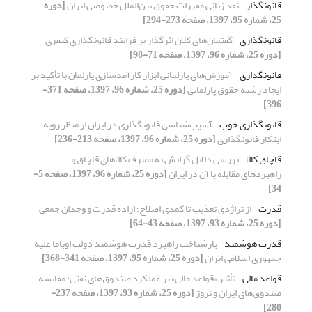
قانونگذار
نقد زبانی مقررات حقوق بین‌الملل خصوصی ایران
[دوره
25، شماره 95، 1397، صفحه 273-294]
قانونگذاری
گفتمان‌های کلان اثرگذار بر فرایند قانونگذاری کیفری
[دوره 25، شماره 96، 1397، صفحه 71-98]
قانونگذاری
آموزش‌های پارلمانی ابزار کارآمدسازی پارلمان با تأکید بر
ایجاد رشته حقوق پارلمانی
[دوره 25، شماره 96، 1397، صفحه 371-
396]
قانونگذاری خوب
آسیب‌شناسی قانونگذاری در ایران از منظر رویه‌
ابتکار قانونگذاری
[دوره 25، شماره 96، 1397، صفحه 213-236]
قاچاق کالا
بررسی دلایل گرایش به مصرف کالاهای قاچاق و
راهبرد‌های مقابله با آن در ایران
[دوره 25، شماره 96، 1397، صفحه 5-
34]
قدرت
از تراژدی تعذیب تا کمدی اصلاح؛ اراده قدرت و وجدان جمعی
[دوره 25، شماره 93، 1397، صفحه 43-64]
قدرت هوشمند
بازشناخت راهبرد قدرت هوشمند دولت اوباما علیه
جمهوری اسلامی ایران
[دوره 25، شماره 95، 1397، صفحه 341-368]
قواعد مالی
تأثیر «قواعد مالی» بر عملکرد صندوق‌های نفتی: مقایسه
صندوق‌های ایران و نروژ
[دوره 25، شماره 93، 1397، صفحه 237-
280]