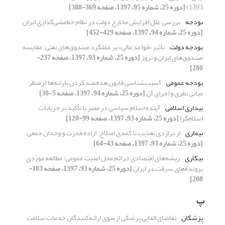
1393)
[دوره 25، شماره 95، 1397، صفحه 369-388]
بودجه
بررسی علل افزایش مخارج دولت در نظام خط‌مشی‌گذاری ایران
[دوره 25، شماره 94، 1397، صفحه 429-452]
بودجه دولت
تأثیر «قواعد مالی» بر عملکرد صندوق‌های نفتی: مقایسه
صندوق‌های ایران و نروژ
[دوره 25، شماره 93، 1397، صفحه 237-
280]
بودجه عمومی
آسیب‌شناسی قانون هدفمند کردن یارانه‌ها؛ازمنظر
مبانی نظری و اجرای آن
[دوره 25، شماره 94، 1397، صفحه 5-38]
بیداری اسلامی
آینده اسلام سیاسی در مصر با تأکید بر جریانات
اسلام‌گرا
[دوره 25، شماره 93، 1397، صفحه 99-120]
بیماری
از تراژدی تعذیب تا کمدی اصلاح؛ اراده قدرت و وجدان جمعی
[دوره 25، شماره 93، 1397، صفحه 43-64]
بیکاری
ریشه‌های اقتصادی جرائم مخل امنیت عمومی: مطالعه موردی
پرونده‌های سرقت در ایران
[دوره 25، شماره 93، 1397، صفحه 183-
208]
پ
پزشکان
تقاضای القایی پزشکی ازسوی ارائه‌کنندگان خدمات سلامت