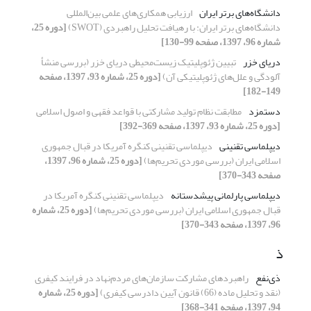
دانشگاه‌های برتر ایران
ارزیابی همکاری‌های علمی بین‌المللی
دانشگاه‌های برتر ایران: با رهیافت تحلیل راهبردی (SWOT)
[دوره 25،
شماره 96، 1397، صفحه 99-130]
دریای خزر
تبیین ژئوپلیتیک زیست‌محیطی دریای خزر (بررسی منشأ
آلودگی و علل‌های ژئوپلیتیکی آن)
[دوره 25، شماره 93، 1397، صفحه
149-182]
دستمزد
مطابقت نظام تولید مشارکتی با قواعد فقهی و اصول اسلامی
[دوره 25، شماره 93، 1397، صفحه 369-392]
دیپلماسی تقنینی
دیپلماسی تقنینی کنگره آمریکا در قبال جمهوری
اسلامی ایران (بررسی موردی تحریم‌ها)
[دوره 25، شماره 96، 1397،
صفحه 343-370]
دیپلماسی پارلمانی پیشدستانه
دیپلماسی تقنینی کنگره آمریکا در
قبال جمهوری اسلامی ایران (بررسی موردی تحریم‌ها)
[دوره 25، شماره
96، 1397، صفحه 343-370]
ذ
ذی‌نفع
راهبردهای مشارکت سازمان‌های مردم‌نهاد در فرایند کیفری
(نقد و تحلیل ماده (66) قانون آیین دادرسی کیفری)
[دوره 25، شماره
94، 1397، صفحه 341-368]