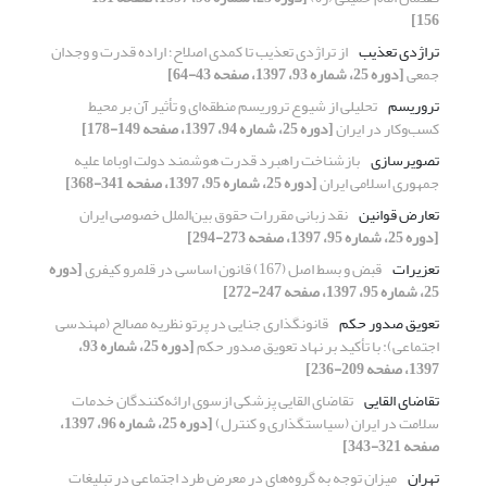
156]
تراژدی تعذیب
از تراژدی تعذیب تا کمدی اصلاح؛ اراده قدرت و وجدان
جمعی
[دوره 25، شماره 93، 1397، صفحه 43-64]
تروریسم
تحلیلی از شیوع تروریسم منطقه‌ای و تأثیر آن بر محیط
کسب‌و‌کار در ایران
[دوره 25، شماره 94، 1397، صفحه 149-178]
تصویرسازی
بازشناخت راهبرد قدرت هوشمند دولت اوباما علیه
جمهوری اسلامی ایران
[دوره 25، شماره 95، 1397، صفحه 341-368]
تعارض قوانین
نقد زبانی مقررات حقوق بین‌الملل خصوصی ایران
[دوره 25، شماره 95، 1397، صفحه 273-294]
تعزیرات
قبض و بسط اصل (167) قانون اساسی در قلمرو کیفری
[دوره
25، شماره 95، 1397، صفحه 247-272]
تعویق صدور حکم
قانونگذاری جنایی در پرتو نظریه مصالح (مهندسی
اجتماعی): با تأکید بر نهاد تعویق صدور حکم
[دوره 25، شماره 93،
1397، صفحه 209-236]
تقاضای القایی
تقاضای القایی پزشکی ازسوی ارائه‌کنندگان خدمات
سلامت در ایران (سیاستگذاری و کنترل)
[دوره 25، شماره 96، 1397،
صفحه 321-343]
تهران
میزان توجه به گروه‌های در معرض طرد اجتماعی در تبلیغات