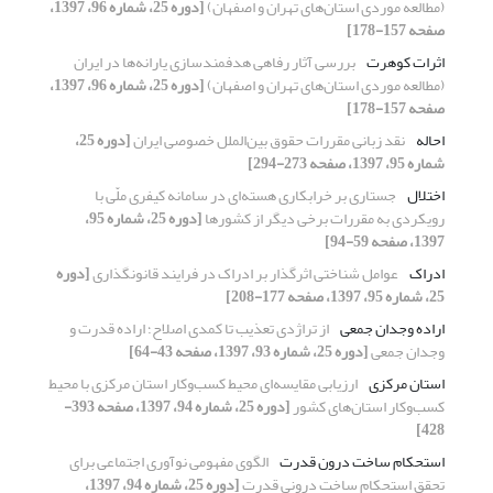
(مطالعه موردی استان‌های تهران و اصفهان)
[دوره 25، شماره 96، 1397،
صفحه 157-178]
اثرات کوهرت
بررسی آثار رفاهی هدفمندسازی یارانه‌ها در ایران
(مطالعه موردی استان‌های تهران و اصفهان)
[دوره 25، شماره 96، 1397،
صفحه 157-178]
احاله
نقد زبانی مقررات حقوق بین‌الملل خصوصی ایران
[دوره 25،
شماره 95، 1397، صفحه 273-294]
اختلال
جستاری بر خرابکاری هسته‌ای در سامانه کیفری ملّی با
رویکردی به مقررات برخی دیگر از کشورها
[دوره 25، شماره 95،
1397، صفحه 59-94]
ادراک
عوامل شناختی اثرگذار بر ادراک در فرایند قانونگذاری
[دوره
25، شماره 95، 1397، صفحه 177-208]
اراده وجدان جمعی
از تراژدی تعذیب تا کمدی اصلاح؛ اراده قدرت و
وجدان جمعی
[دوره 25، شماره 93، 1397، صفحه 43-64]
استان مرکزی
ارزیابی مقایسه‌ای ‌محیط کسب‌و‌کار استان مرکزی با محیط
کسب‌وکار استان‌های کشور
[دوره 25، شماره 94، 1397، صفحه 393-
428]
استحکام ساخت درون قدرت
الگوی مفهومی نوآوری اجتماعی برای
تحقق استحکام ساخت درونی قدرت
[دوره 25، شماره 94، 1397،