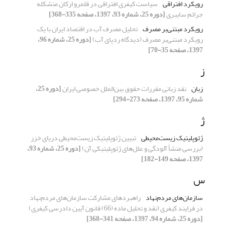
رویکرد افتراقی
سیاست کیفری افتراقی در قلمرو ارکان متشکله
جرائم سایبری
[دوره 25، شماره 93، 1397، صفحه 335-368]
رویکرد مبتنی‌بر مصرف
تحلیل مصرف آب در اقتصاد ایران با یک
رویکرد مبتنی‌بر مصرف (دیدگاه ردپای آب)
[دوره 25، شماره 96،
1397، صفحه 35-70]
ز
زبان
نقد زبانی مقررات حقوق بین‌الملل خصوصی ایران
[دوره 25،
شماره 95، 1397، صفحه 273-294]
ژ
ژئوپلیتیک زیست‌محیطی
تبیین ژئوپلیتیک زیست‌محیطی دریای خزر
(بررسی منشأ آلودگی و علل‌های ژئوپلیتیکی آن)
[دوره 25، شماره 93،
1397، صفحه 149-182]
س
سازمان‌های مردم‌نهاد
راهبردهای مشارکت سازمان‌های مردم‌نهاد
در فرایند کیفری (نقد و تحلیل ماده (66) قانون آیین دادرسی کیفری)
[دوره 25، شماره 94، 1397، صفحه 341-368]