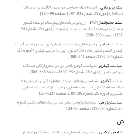
سناریوپردازی
آینده اسلام سیاسی در مصر با تأکید بر جریانات
اسلام‌گرا
[دوره 25، شماره 93، 1397، صفحه 99-120]
سند چشم‌انداز 1404
ارزیابی برنامه‌های پنج‌ساله توسعه کشور
ازمنظر تحقق اهداف اقتصادی سند چشم‌انداز
[دوره 25، شماره 94،
1397، صفحه 209-238]
سیاست جنایی
راهبردهای مشارکت سازمان‌های مردم‌نهاد در فرایند
کیفری (نقد و تحلیل ماده (66) قانون آیین دادرسی کیفری)
[دوره 25،
شماره 94، 1397، صفحه 341-368]
سیاست کیفری
سیاست کیفری افتراقی در قلمرو ارکان متشکله
جرائم سایبری
[دوره 25، شماره 93، 1397، صفحه 335-368]
سیاستگذاری
شناسایی و اولویت‌بندی عوامل مؤثر بر نارسایی‌های
نظام سیاستگذاری توسعه منطقه‌ای در ایران: ارائه مدل ساختاری ـ
تفسیری
[دوره 25، شماره 96، 1397، صفحه 237-264]
سیاست‌پژوهی
سیاست‌پژوهی ایمنی غذایی: یک مطالعه کیفی
[دوره
25، شماره 95، 1397، صفحه 95-124]
ش
شاخص ترکیبی
ارزیابی برنامه‌های پنج‌ساله توسعه کشور ازمنظر