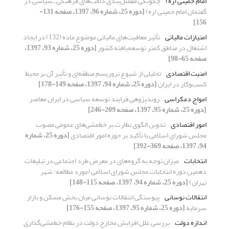
امام خمینی (ره)
چگونگی مفصل‌بندی دلالت‌های فرهنگی ـ سیاسی در
گفتمان امام خمینی (ره)
[دوره 25، شماره 96، 1397، صفحه 131-
156]
امتیازات مالیاتی
تأثیر معافیت‌های مالیاتی موضوع ماده (132) در ایجاد
اشتغال در مناطق کمتر توسعه‌یافته کشور
[دوره 25، شماره 93، 1397،
صفحه 65-98]
امنیت اقتصادی
تحلیلی از شیوع تروریسم منطقه‌ای و تأثیر آن بر محیط
کسب‌و‌کار در ایران
[دوره 25، شماره 94، 1397، صفحه 149-178]
امواج دمکراسی
روندپژوهی فرایند توسعه سیاسی در ایران معاصر
[دوره 25، شماره 95، 1397، صفحه 209-246]
امور اقتصادی
تدوین الگوی نظارت بر خط‌مشی‌های عمومی مصوب
مجلس شورای اسلامی با تأکید بر حوزه امور اقتصادی
[دوره 25، شماره
94، 1397، صفحه 369-392]
انتخابات
میزان توجه به گروه‌های در معرض طرد اجتماعی در تبلیغات
دهمین دوره انتخابات مجلس شورای اسلامی (مورد مطالعه: شهر
تهران)
[دوره 25، شماره 94، 1397، صفحه 115-148]
انتقالات نوسانی
پیوستگی انتقالات نوسانی میان بخش مسکن و بازار
سرمایه
[دوره 25، شماره 95، 1397، صفحه 155-176]
اندازه دولت
بررسی علل افزایش مخارج دولت در نظام خط‌مشی‌گذاری