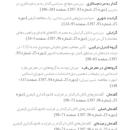
گذار به مردم‌سالاری
بررسی موانع سیاسی گذار به مردم‌سالاری در
بحرین
[دوره 25، شماره 93، 1397، صفحه 281-306]
گراندد تئوری
سیاست‌پژوهی ایمنی غذایی: یک مطالعه کیفی
[دوره
25، شماره 95، 1397، صفحه 95-124]
گرایش
بررسی دلایل گرایش به مصرف کالاهای قاچاق و راهبرد‌های
مقابله با آن در ایران
[دوره 25، شماره 96، 1397، صفحه 5-34]
گروه کنترل ترکیبی
تأثیر معافیت‌های مالیاتی موضوع ماده (132) در
ایجاد اشتغال در مناطق کمتر توسعه‌یافته کشور
[دوره 25، شماره 93،
1397، صفحه 65-98]
گروه‌های در معرض طرد
میزان توجه به گروه‌های در معرض طرد
اجتماعی در تبلیغات دهمین دوره انتخابات مجلس شورای اسلامی
(مورد مطالعه: شهر تهران)
[دوره 25، شماره 94، 1397، صفحه 115-
148]
گفتمان
گفتمان‌های کلان اثرگذار بر فرایند قانونگذاری کیفری
[دوره
25، شماره 96، 1397، صفحه 71-98]
گفتمان اصلی
گفتمان‌های کلان اثرگذار بر فرایند قانونگذاری کیفری
[دوره 25، شماره 96، 1397، صفحه 71-98]
گفتمان زمینه‌ای
گفتمان‌های کلان اثرگذار بر فرایند قانونگذاری کیفری
[دوره 25، شماره 96، 1397، صفحه 71-98]