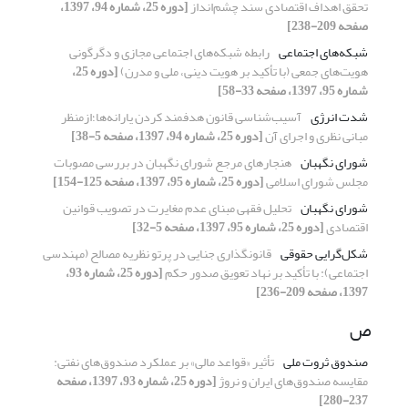
تحقق اهداف اقتصادی سند چشم‌انداز
[دوره 25، شماره 94، 1397،
صفحه 209-238]
شبکه‌های اجتماعی
رابطه شبکه‌های اجتماعی مجازی و دگرگونی
هویت‌های جمعی (با تأکید بر هویت دینی، ملی و مدرن)
[دوره 25،
شماره 95، 1397، صفحه 33-58]
شدت انرژی
آسیب‌شناسی قانون هدفمند کردن یارانه‌ها؛ازمنظر
مبانی نظری و اجرای آن
[دوره 25، شماره 94، 1397، صفحه 5-38]
شورای نگهبان
هنجارهای مرجع شورای نگهبان در بررسی مصوبات
مجلس شورای اسلامی
[دوره 25، شماره 95، 1397، صفحه 125-154]
شورای نگهبان
تحلیل فقهی مبنای عدم مغایرت در تصویب قوانین
اقتصادی
[دوره 25، شماره 95، 1397، صفحه 5-32]
شکل‌گرایی حقوقی
قانونگذاری جنایی در پرتو نظریه مصالح (مهندسی
اجتماعی): با تأکید بر نهاد تعویق صدور حکم
[دوره 25، شماره 93،
1397، صفحه 209-236]
ص
صندوق ثروت ملی
تأثیر «قواعد مالی» بر عملکرد صندوق‌های نفتی:
مقایسه صندوق‌های ایران و نروژ
[دوره 25، شماره 93، 1397، صفحه
237-280]