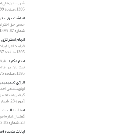
شهرستان‌های ا
1395، صفحه 199-221]
انباشت حق اختر
جمعی حق اختراع 
شماره 87، 1395، صفحه 233-262]
انجام استراتژی
فرایند اجرا (پیا
1395، صفحه 237-268]
اندازه کارا
ظرفی
نقش آن در افزا
1395، صفحه 175-205]
انرژی تجدیدپذی
اولویت‌دهی احداث
گرفتن اهداف توس
[دوره 23، شماره 85، 1395، صفحه 305-330]
انقلاب اطلاعات
گفتمان اداره امور
23، شماره 85، 1395، صفحه 279-304]
ایالات متحده آمر