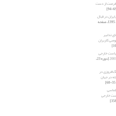
 فرصت از دست
یران در قبال
[دوره 23، شماره 87، 1395، صفحه
ی تدابیر
وصی کاربران
سیاست خارجی
[دوره 23،
‌افروزی در
له در جهان
لماسی
است خارجی