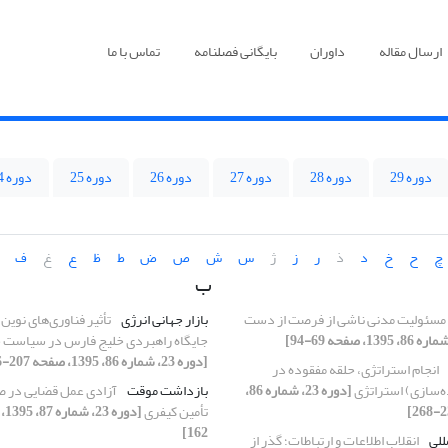
ارسال مقاله
داوران
بایگانی فصلنامه
تماس با ما
دوره 29
دوره 28
دوره 27
دوره 26
دوره 25
دوره 24
چ
ح
خ
د
ذ
ر
ز
ژ
س
ش
ص
ض
ط
ظ
ع
غ
ف
ب
مسئولیت مدنی ناشی از فرصت از دست
بازار جهانی انرژی
تأثیر فناوری‌های نوین
جایگاه راهبردی خلیج فارس در سیاست خ
[دوره 23، شماره 86، 1395، صفحه 207-236]
انجام استراتژی، حلقه مفقوده در
ده‌سازی) استراتژی
[دوره 23، شماره 86،
بازداشت موقت
آزادی عمل قضایی در ص
تأمین کیفری
162]
للی
انقلاب اطلاعات و ارتباطات؛ گذر از