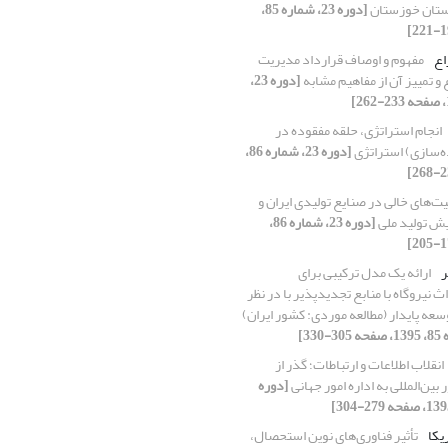
ستان خوزستان
[دوره 23، شماره 85،
اع
مفهوم و اوصاف قرارداد مدیریت
و تمییز آن از مفاهیم مشابه
[دوره 23،
انجام استراتژی، حلقه مفقوده در
ده‌سازی) استراتژی
[دوره 23، شماره 86،
ت‌های خالی در صنایع تولیدی ایران و
یش تولید ملی
[دوره 23، شماره 86،
ر
ارائه یک مدل ترکیبی برای
 نیروگاه با منابع تجدید‌پذیر با در نظر
عه پایدار (مطالعه موردی: کشور ایران)
انقلاب اطلاعات و ارتباطات؛ گذر از
 بین‌المللی به اداره امور جهانی
[دوره
یکا
تأثیر فناوری‌های نوین استحصال،