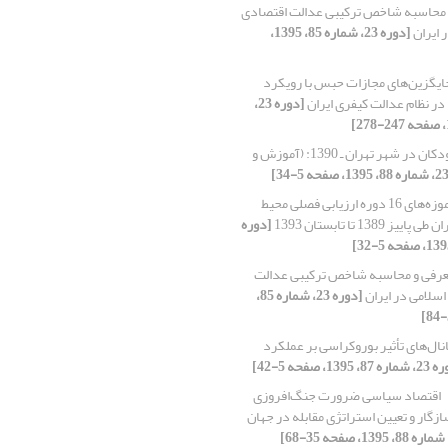
 محاسبه شاخص ترکیبی عدالت اقتصادی
 ایران
[دوره 23، شماره 85، 1395،
ایگزین‌های مجازات حبس با رویکرد
در نظام عدالت کیفری ایران
[دوره 23،
فقر کودکان در شهر تهران ـ 1390: (آموزش و
آموزه‌های 16 دوره ارزیابی فصلی محیط
1389 تا تابستان 1393
[دوره
رفی و محاسبه شاخص ترکیبی عدالت
اسلامی در ایران
[دوره 23، شماره 85،
نال‌های تأثیر بوروکراسی بر عملکرد
8، 1395، صفحه 5-42]
اقتصاد سیاسی ضرورت جنگ‌افروزی
زگار و تعیین استراتژی مقابله در جهان