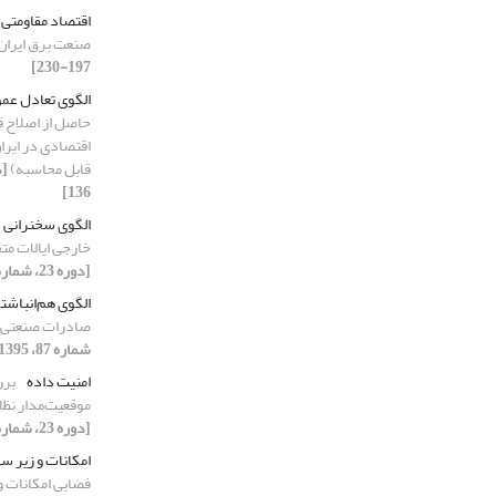
اقتصاد مقاومتی
صنعت برق ایران
197-230]
الگوی تعادل عم
حاصل از اصلاح ق
اقتصادی در ایرا
قابل محاسبه)
136]
الگوی سخنرانی
خارجی ایالات متحده 
[دوره 23، شماره 88، 1395، صفحه 253-296]
الگوی هم‌انباش
صادرات صنعتی از
شماره 87، 1395، صفحه 323-348]
امنیت داده
برر
موقعیت‌مدار نظ
[دوره 23، شماره 87، 1395، صفحه 75-100]
امکانات و زیر 
فضایی امکانات 