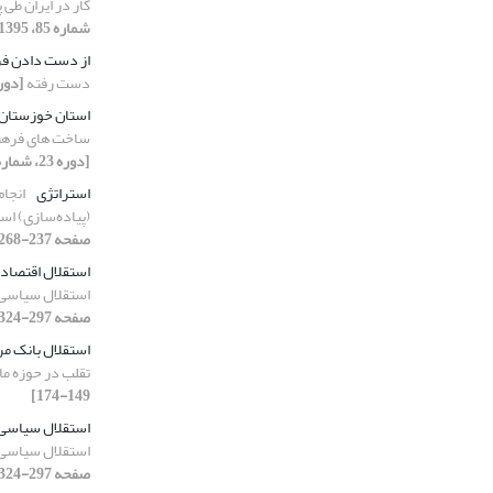
کار در ایران طی پاییز 1389 تا تاب
شماره 85، 1395، صفحه 5-32]
از دست دادن 
دست رفته
[دوره 23، شماره 86، 1395،
استان خوزستان
ساخت های فرهن
[دوره 23، شماره 85، 1395، صفحه 199-221]
استراتژی
انجام
(پیاده‌سازی) اس
صفحه 237-268]
استقلال اقتصاد
استقلال سیاسی 
صفحه 297-324]
استقلال بانک م
تقلب در حوزه ما
149-174]
استقلال سیاسی
استقلال سیاسی 
صفحه 297-324]