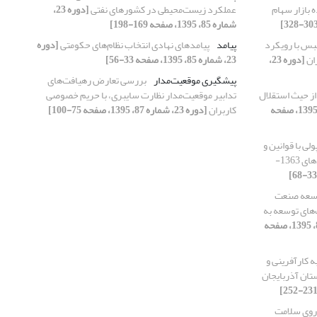
ه بازار سهام
عملکرد زیست‌محیطی در کشورهای نفتی
[دوره 23،
شماره 85، 1395، صفحه 169-198]
بس با رویکرد
پیامد
پیامدهای نهادی انتخاب نظام‌های حکومتی
[دوره
ران
[دوره 23،
23، شماره 85، 1395، صفحه 33-56]
پیشگیری موقعیت‌مدار
بررسی تعارض رهیافت‌های
از حیث استقلال
تدابیر موقعیت‌مدار نظارت سایبری، با حریم خصوصی
[دوره 23، شماره 88، 1395، صفحه
کاربران
[دوره 23، شماره 87، 1395، صفحه 75-100]
ی با قوانین و
عملیات بانکی بدون ربا در کشور طی سال‌های 1363-
وسعه صنعت
‌های توسعه به
[دوره 23، شماره 88، 1395، صفحه
ه کارآفرینی و
تان آذربایجان
 روی سلامت