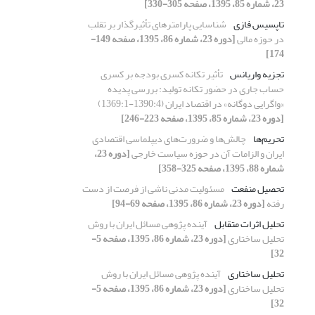
23، شماره 85، 1395، صفحه 305-330]
تاپسیس فازی
شناسایی پارامترهای تأثیرگذار بر تقلب
در حوزه مالی
[دوره 23، شماره 86، 1395، صفحه 149-
174]
تجزیه واریانس
تأثیر تکانه کسری بودجه بر کسری
حساب جاری در حضور تکانه تولید: بررسی پدیده
«واگرایی دوگانه» در اقتصاد ایران (1390:4-1369:1)
[دوره 23، شماره 85، 1395، صفحه 223-246]
تحریم‌ها
چالش‌ها و ضرورت‌های دیپلماسی اقتصادی
ایران و الزامات آن در حوزه سیاست خارجی
[دوره 23،
شماره 88، 1395، صفحه 325-358]
تحصیل منفعت
مسئولیت مدنی ناشی از فرصت از دست
رفته
[دوره 23، شماره 86، 1395، صفحه 69-94]
تحلیل اثرات متقابل
آینده‌ پژوهی مسائل ایران با روش
تحلیل ساختاری
[دوره 23، شماره 86، 1395، صفحه 5-
32]
تحلیل ساختاری
آینده‌ پژوهی مسائل ایران با روش
تحلیل ساختاری
[دوره 23، شماره 86، 1395، صفحه 5-
32]