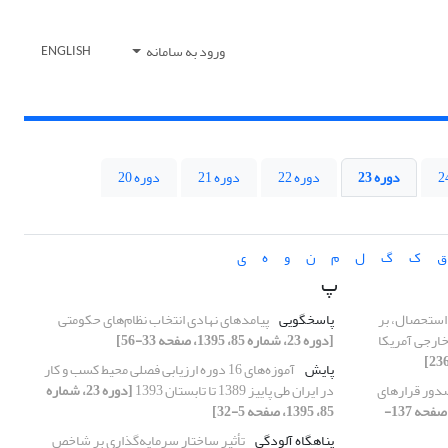
ورود به سامانه
ENGLISH
دوره 23
دوره 22
دوره 21
دوره 20
ق
ک
گ
ل
م
ن
و
ه
ی
پ
 استحصال، بر
پاسخگویی
پیامدهای نهادی انتخاب نظام‌های حکومتی
ارجی آمریکا
[دوره 23، شماره 85، 1395، صفحه 33-56]
پایش
آموزه‌های 16 دوره ارزیابی فصلی محیط کسب و کار
دور قرارهای
در ایران طی پاییز 1389 تا تابستان 1393
[دوره 23، شماره
[دوره 23، شماره 87، 1395، صفحه 137-
85، 1395، صفحه 5-32]
پناهگاه آلودگی
تأثیر ساختار سرمایه‌گذاری بر شاخص