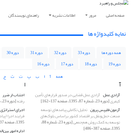
صفحه اصلی
مرور
اطلاعات نشریه
راهنمای نویسندگان
نمایه کلیدواژه ها
همه دوره ها
دوره 33
دوره 32
دوره 31
دوره 30
دوره 19
دوره 18
دوره 17
دوره 16
همه
آ
ا
ب
پ
ت
ث
ج
آ
ا
آزادی عمل
آزادی عمل قضایی در صدور قرارهای تأمین
اجتناب از ضرر
کیفری
[دوره 23، شماره 87، 1395، صفحه 137-162]
رفته
[دوره 23، شماره 86، 1395، صفحه 69-94]
آزمون فلیپس پرون
تحلیل تکاملی پیامدهای توسعه
اجرای استراتژی
صنعت حمل‌ونقل بر اقتصاد کشور بر‌اساس بلوک‌های
فرایند اجرا (پیا
توسعه به کمک روش هم‌جمعی
[دوره 23، شماره 88،
1395، صفحه 237-268]
1395، صفحه 387-406]
اداره امور بین‌الم