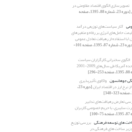
تصویر‌سازی الگوی اقتصاد مقاومتی در
[دوره 23، شماره 88، 1395، صفحه
ومی
آثار سیاست‌های توزیعی درآمد
یمت حامل‌های انرژی بر رفاه و متغیرهای
ن (با استفاده از رهیافت تعادل عمومی
[دوره 23، شماره 87، 1395، صفحه 101-
الگوی سخنرانی کارگزاران سیاست
آمریکا طی سال‌های 2009-2001
تگی جوهانسون
واکاوی تأثیر‌پذیری
 نرخ ارز در اقتصاد ایران
[دوره 23،
سی تعارض رهیافت‌های تدابیر
ارت سایبری، با حریم خصوصی کاربران
ساخت های توسعه فرهنگی
بررسی توزیع
و زیر ساخت های فرهنگی در