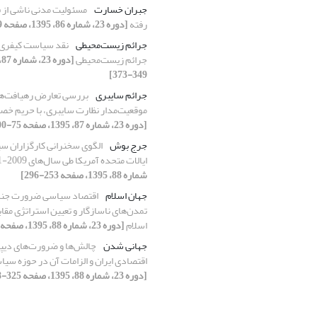
جبران خسارت
مسئولیت مدنی ناشی از
رفته
[دوره 23، شماره 86، 1395، صفحه 69-94]
جرائم زیست‌محیطی
نقد سیاست کیفری ا
جرائم زیست‌محیطی
349-373]
جرائم سایبری
بررسی تعارض رهیافت‌ها
موقعیت‌مدار نظارت سایبری، با حریم خص
[دوره 23، شماره 87، 1395، صفحه 75-100]
جرج بوش
الگوی سخنرانی کارگزاران 
ایالات متحده آمریکا طی سال‌های 2009-2001
شماره 88، 1395، صفحه 253-296]
جهان اسلام
اقتصاد سیاسی ضرورت جنگ
تمدن‌های ناسازگار و تعیین استراتژی مقاب
اسلام
[دوره 23، شماره 88، 1395، صفحه 35-68]
جهانی‌ شدن
چالش‌ها و ضرورت‌های دیپ
اقتصادی ایران و الزامات آن در حوزه سی
[دوره 23، شماره 88، 1395، صفحه 325-358]