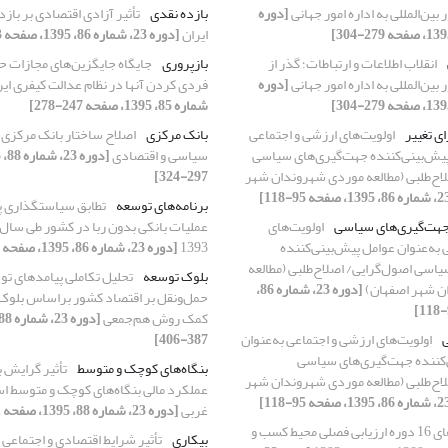
 بین‌المللی به اداره امور جهانی
[دوره
بازده نقدی
تأثیر آزادی اقتصادی بر بازد
ایران
[دوره 23، شماره 86، 1395، صفحه 303-328]
انقلاب اطلاعات و ارتباطات؛ گذر از
بازپروری
جایگاه جایگزین‌های مجازات ح
 بین‌المللی به اداره امور جهانی
[دوره
فردی کردن آنها در نظام عدالت کیفری ای
شماره 85، 1395، صفحه 247-278]
ی تغییر
اولویت‌های ارزشی و اجتماعی
بانک مرکزی
اصلاح ساختار بانک مرکزی 
پیش‌بینی‌کننده جهت‌گیری‌های سیاسی
سیاسی و اقتصادی
اح‌طلبی (مطالعه موردی شهروندان شهر
297-324]
برنامه‌های توسعه
تطابق سیاستگذاری پول
جهت‌گیری‌های سیاسی
اولویت‌های
 به‌عنوان عوامل پیش‌بینی‌کننده
1393
[دوره 23، شماره 86، 1395، صفحه 33-68]
اسی اصول‌گرایی/ اصلاح‌طلبی (مطالعه
بلوک توسعه
تحلیل تکاملی پیامدهای ت
ن شهر اصفهان)
[دوره 23، شماره 86،
حمل‌ونقل بر اقتصاد کشور بر‌اساس بلوک
کمک روش هم‌جمعی
اولویت‌های ارزشی و اجتماعی به‌عنوان
387-406]
‌کننده جهت‌گیری‌های سیاسی
بنگاه‌های کوچک و متوسط
تأثیر گرایش ب
اح‌طلبی (مطالعه موردی شهروندان شهر
عملکرد مالی بنگاه‌های کوچک و متوسط اس
غربی
[دوره 23، شماره 88، 1395، صفحه 231-252]
آموزه‌های 16 دوره ارزیابی فصلی محیط کسب و
بیکاری
تأثیر شرایط اقتصادی و اجتماعی