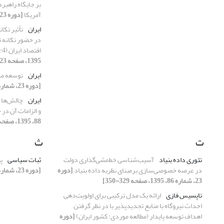
بر جایگاه راهب
آمریکا
[دوره 23، شماره 86، 1395، صفحه 207-236]
ایران
تأثیر تک
در حضور تکانه ت
اقتصاد ایران (1390:4-1369:1)
1395، صفحه 223-246]
ایران
توسعه مدل
[دوره 23، شماره 88، 1395، صفحه 107-134]
ایران
چالش‌ها 
و الزامات آن د
88، 1395، صفحه 325-358]
ت
ث
تئوری داده بنیاد
آسیب‌شناسی خط‌مشی‌گذاری دولت
ثبات سیاسی
پ
در عرصه خصوصی‌سازی برمبنای نظریه داده بنیاد
[دوره
[دوره 23، شماره 85، 1395، صفحه 33-56]
23، شماره 86، 1395، صفحه 329-350]
تاپسیس فازی
ارائه یک مدل ترکیبی برای اولویت‌دهی
احداث نیروگاه با منابع تجدید‌پذیر با در نظر گرفتن
اهداف توسعه پایدار (مطالعه موردی: کشور ایران)
[دوره