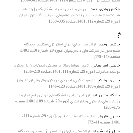
محیط‌ زیستی ایران
[دوره 29، شماره 112، 1401، صفحه 361-390]
حکیم جوادی، احمد
بررسی تطبیقی مقررات شکلی کنترل ادغام
شرکت‌ها از منظر حقوق رقابت در نظام‌های حقوقی انگلستان و ایران
[دوره 29، شماره 112، 1401، صفحه 335-359]
خ
خاشعی، وحید
ارائه مدل برای اجرای استراتژی مبتنی‌بر دیدگاه
منبع‌محور در شرکت‌های دانش‌بنیان
[دوره 29، شماره 110، 1401،
صفحه 149-179]
خالصی، امیر عباس
تعیین عوامل مؤثر بر صنعتی شدن ایران با رویکرد
توسعه صادرات
[دوره 29، شماره 111، 1401، صفحه 219-256]
خالقی، ابوالفتح
لزوم بازنگری راهبردی در رکن روانی قاچاق کالا و ارز
[دوره 29، شماره 109، 1401، صفحه 123-146]
خشکاب، شهربانو
ارزیابی کارایی دانشگاه‌های دولتی جامع ایران با
رویکردهای پارامتری و ناپارامتری
[دوره 29، شماره 109، 1401، صفحه
175-203]
خضری، فاروق
زبان به‌مثابه قدرت قانون
[دوره 29، شماره 111،
1401، صفحه 41-72]
خلیل نژاد، شهرام
ارائه مدل برای اجرای استراتژی مبتنی‌بر دیدگاه