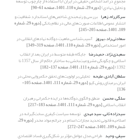
مجموع درآمد اشخاص حقیقی در ایران (با استفاده از چارچوب توسعه
و تحلیل نهادی)
[دوره 29، شماره 110، 1401، صفحه 61-90]
سرکارراه، زهرا
بررسی و رتبه‌بندی شاخص‌های استاندارد شفافیت و
انتشار عمومی اطلاعات صورت‌های مالی در نظام بانکی
[دوره 29، شماره
109، 1401، صفحه 205-245]
سعادتی راد، بهروز
آسیب‌شناسی ماهیت دوگانه نهادهای انقلابی در
امور استخدامی
[دوره 29، شماره 110، 1401، صفحه 319-349]
سعیدی‌نژاد، حمیدرضا
جایگاه طبقه متوسط در ایران بعد از انقلاب
اسلامی و چگونگی مشروعیت‌بخشی به ساختار حاکم (از سال 1357 تا
1392)
[دوره 29، شماره 111، 1401، صفحه 137-182]
سلطان آبادی، ملیحه
تحلیلی بر اولویت‌های تحقق حکمروایی محلی در
ایران برمبنای روش کیو
[دوره 29، شماره 111، 1401، صفحه 105-
136]
سلگی، محسن
منطق و الگوی دوگانه‌ها در ایده حکمرانی رهبران
انقلاب اسلامی
[دوره 29، شماره 111، 1401، صفحه 183-217]
سید‌زاده ثانی، سید مهدی
توسعه سیاست کیفری سخت‌گیرانه در
اصلاحیه قانونی تحدید مجازات اعدام در جرائم مواد مخدر
[دوره 29،
شماره 109، 1401، صفحه 247-272]
سیفی، وحید
طراحی مدل عوامل مؤثر بر شکل‌گیری فساد اقتصادی