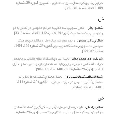
در ایران با رویکرد مدل‌سازی ساختاری - تفسیری
[دوره 29، شماره
109، 1401، صفحه 305-336]
ش
شاملو، باقر
امکان‌سنجی پاسخ‌دهی به جرائم حکومتی در تعامل با دو
رکن جمهوریت و اسلامیت
[دوره 29، شماره 112، 1401، صفحه 5-33]
شاکری‌نژاد، محسن
رابطه مصرف رسانه ملی و مؤلفه‌های فرهنگ
سیاسی دانشجویان دانشگاه‌های تهران
[دوره 29، شماره 109، 1401،
صفحه 87-121]
شریف زاده، محمدجواد
تحلیل نهادی استقرار نظام مالیات بر مجموع
درآمد اشخاص حقیقی در ایران (با استفاده از چارچوب توسعه و تحلیل
نهادی)
[دوره 29، شماره 110، 1401، صفحه 61-90]
شیخ‌الاسلامی کندلوسی، نادر
تحلیل محتوای کیفی عوامل مؤثر بر
خط‌مشی‌گذاری عمومی در حوزه محیط زیست
[دوره 29، شماره 111،
1401، صفحه 257-284]
ص
صالح نیا، علی
طراحی مدل عوامل مؤثر بر شکل‌گیری فساد اقتصادی
در ایران با رویکرد مدل‌سازی ساختاری - تفسیری
[دوره 29، شماره