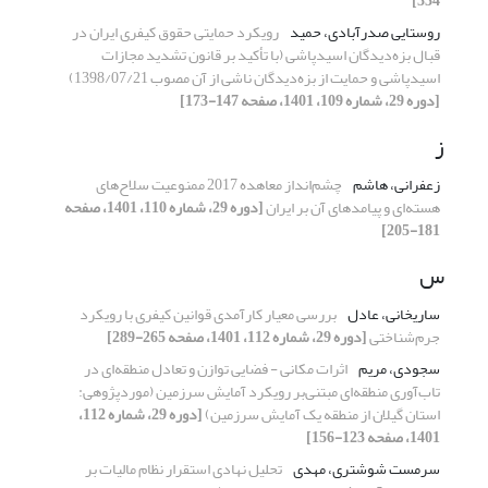
334]
روستایی صدرآبادی، حمید
رویکرد حمایتی حقوق کیفری ایران در
قبال بزه‌دیدگان اسیدپاشی (با تأکید بر قانون تشدید مجازات
اسیدپاشی و حمایت از بزه‌دیدگان ناشی از آن مصوب 1398/07/21)
[دوره 29، شماره 109، 1401، صفحه 147-173]
ز
زعفرانی، هاشم
چشم‌انداز معاهده 2017 ممنوعیت سلاح‌های
هسته‌ای و پیامدهای آن بر ایران
[دوره 29، شماره 110، 1401، صفحه
181-205]
س
ساریخانی، عادل
بررسی معیار کارآمدی قوانین کیفری با رویکرد
جرم‌شناختی
[دوره 29، شماره 112، 1401، صفحه 265-289]
سجودی، مریم
اثرات مکانی - فضایی توازن و تعادل منطقه‌ای در
تاب‌آوری منطقه‌ای مبتنی‌بر رویکرد آمایش سرزمین (مورد‌پژوهی:
استان گیلان از منطقه یک آمایش سرزمین)
[دوره 29، شماره 112،
1401، صفحه 123-156]
سرمست شوشتری، مهدی
تحلیل نهادی استقرار نظام مالیات بر