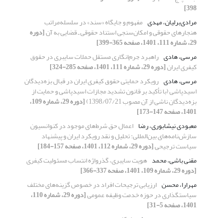
398]
مرادی‌‌‌‌‌برلیان، مهدی
مفهوم و جایگاه «سند» در سلسله‌‌‌‌‌مراتب
هنجارهای حقوقی و امکان‌‌‌‌‌سنجی استناد حقوقی ـ قضایی به آن
[دوره
29، شماره 111، 1401، صفحه 365-399]
مرسی، هادی
راهبرد جرم‌انگاری مستقل حملات سایبری در حقوق
کیفری ایران
[دوره 29، شماره 111، 1401، صفحه 285-324]
مرسی، هادی
رویکرد حمایتی حقوق کیفری ایران در قبال بزه‌دیدگان
اسیدپاشی (با تأکید بر قانون تشدید مجازات اسیدپاشی و حمایت از
بزه‌دیدگان ناشی از آن مصوب 1398/07/21)
[دوره 29، شماره 109،
1401، صفحه 147-173]
معبودی نیشابوری، رضا
اعمال حق شرط‌های موجود در کنوانسیون
سازش‌نامه‌های ‌بین‌المللی: تحلیل و نقد رویکرد ایران و پیشنهاد
سیاست ترجیحی
[دوره 29، شماره 112، 1401، صفحه 157-184]
مقنی باشی، محمد
هویت سایبری، گذرواژه انتساب مسئولیت کیفری
[دوره 29، شماره 109، 1401، صفحه 337-366]
مهرارا، محسن
ارزیابی ترجیحات افراد در خصوص گزینه‌های مختلف
سیاستگذاری در حوزه خدمت وظیفه عمومی
[دوره 29، شماره 110،
1401، صفحه 5-31]