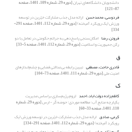
دانشجویان دانشگاه‌های تهران
[دوره 29، شماره 109، 1401، صفحه
87-121]
فردوسی، محمدحسن
ارائه مدل جذب مشارکت خیّرین در توسعه
ورزش (یک رویکرد آمیخته)
[دوره 29، شماره 112، 1401، صفحه 291-
334]
فروتن، رضا
امکان‌سنجی پاسخ‌دهی به جرائم حکومتی در تعامل با دو
رکن جمهوریت و اسلامیت
[دوره 29، شماره 112، 1401، صفحه 5-33]
ق
قادری حاجت، مصطفی
تبیین رابطه بی‌عدالتی فضایی و چشم‌اندازهای
امنیت ملی
[دوره 29، شماره 111، 1401، صفحه 73-104]
ک
کاظم زاده دولت اباد، احمد
لزوم رژیم‌سازی براساس مدیریت
یکپارچه منابع آب؛ مطالعه موردی: حوضه کُر - ارس
[دوره 29، شماره
110، 1401، صفحه 33-60]
کرمی، صادق
ارائه مدل جذب مشارکت خیّرین در توسعه ورزش (یک
رویکرد آمیخته)
[دوره 29، شماره 112، 1401، صفحه 291-334]
کریم نژاد، عباس
ارزیابی وضعیت سنجش هزینه‌های جرم در نظریه