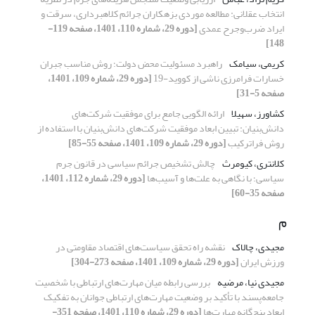
انتخاب عقلانی: مطالعه موردی بزهکاران جرائم کلاهبرداری، سرقت و
ایراد ضرب‌و‌جرح عمدی
[دوره 29، شماره 110، 1401، صفحه 119-
148]
کریمی، سیامک
راهبرد مسئولیت محض دولت‌؛ روش مناسب جبران
خسارات فرامرزی ناشی از کووید-19
[دوره 29، شماره 109، 1401،
صفحه 5-31]
کشاورز، سهیلا
ارائه الگویی جامع برای موفقیت شرکت‌های
دانش‌بنیان: تبیین ابعاد موفقیت شرکت‌های دانش‌بنیان با استفاده از
روش فراترکیب
[دوره 29، شماره 109، 1401، صفحه 55-85]
کلانتری، کیومرث
چالش تشخیص جرائم سیاسی در قانون جرم
سیاسی؛ با نگاهی به علت‌ها و آسیب‌ها
[دوره 29، شماره 112، 1401،
صفحه 35-60]
م
مجیدی، چالاک
نقشه راه تحقق سیاست‌های اقتصاد مقاومتی در
ورزش ایران
[دوره 29، شماره 109، 1401، صفحه 273-304]
مجیدی نیا، مرضیه
بررسی رابطه میان مهارت‌های ارتباطی با شخصیت
جامعه‌پسند با تأکید بر وضعیت مهارت‌های ارتباطی جوانان به تفکیک
ابعاد پنج‌گانه مهارت‌ها
[دوره 29، شماره 110، 1401، صفحه 351-