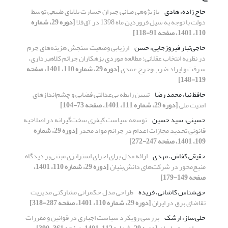
حاج زاده، هادی
بازپژوهی مبانی جبران خسارت بلایای طبیعی توسط
دولت با توجه به سیل فروردین ماه 1398 در آق‌قلا
[دوره 29، شماره
110، 1401، صفحه 91-118]
حاجی‌تبار فیروزجایی، حسن
ارزیابی وضعیت سنجش هزینه‌های جرم
در نظریه انتخاب عقلانی: مطالعه موردی بزهکاران جرائم کلاهبرداری،
سرقت و ایراد ضرب‌و‌جرح عمدی
[دوره 29، شماره 110، 1401، صفحه
119-148]
حافظ نیا، محمد رضا
تبیین رابطه بی‌عدالتی فضایی و چشم‌اندازهای
امنیت ملی
[دوره 29، شماره 111، 1401، صفحه 73-104]
حسینی، سید حسین
توسعه سیاست کیفری سخت‌گیرانه در اصلاحیه
قانونی تحدید مجازات اعدام در جرائم مواد مخدر
[دوره 29، شماره
109، 1401، صفحه 247-272]
حقیقی کفاش، مهدی
ارائه مدل برای اجرای استراتژی مبتنی‌بر دیدگاه
منبع‌محور در شرکت‌های دانش‌بنیان
[دوره 29، شماره 110، 1401،
صفحه 149-179]
حق‌شناس کاشانی، فریده
طراحی مدل حکمرانی مشارکتی مدیریت
تقاضای برق در ایران
[دوره 29، شماره 110، 1401، صفحه 287-318]
حلی‌ساز، ارشک
بررسی رویکرد سیاست اجباری در قوانین و مقررات