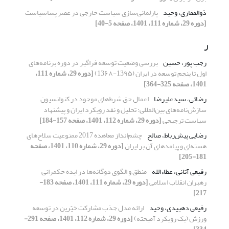
ذوالفقاری، وحید
پارلمانی‌سازی سیاست خارجی در عصر پساسیاست
[دوره 29، شماره 111، 1401، صفحه 5-40]
ر
رجب پور، حسین
بررسی وضعیت توسعه فراگیر در دوره برنامه‌های
اول تا پنجم توسعه در ایران (13۹۵-13۶۸)
[دوره 29، شماره 111،
1401، صفحه 325-364]
رضائی، سیدعلیرضا
اعمال حق شرط‌های موجود در کنوانسیون
سازش‌نامه‌های ‌بین‌المللی: تحلیل و نقد رویکرد ایران و پیشنهاد
سیاست ترجیحی
[دوره 29، شماره 112، 1401، صفحه 157-184]
رضایی پیش‌رباط، صالح
چشم‌انداز معاهده 2017 ممنوعیت سلاح‌های
هسته‌ای و پیامدهای آن بر ایران
[دوره 29، شماره 110، 1401، صفحه
181-205]
رفیعی آتانی، عطاءالله
منطق و الگوی دوگانه‌ها در ایده حکمرانی
رهبران انقلاب اسلامی
[دوره 29، شماره 111، 1401، صفحه 183-
217]
رفیعی دهبیدی، وحید
ارائه مدل جذب مشارکت خیّرین در توسعه
ورزش (یک رویکرد آمیخته)
[دوره 29، شماره 112، 1401، صفحه 291-