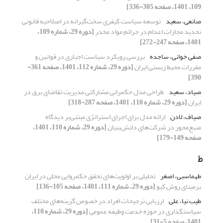
109، 1401، صفحه 305-336]
صانعی، سعید
توسعه سیاست کیفری سخت‌گیرانه در اصلاحیه قانونی
تحدید مجازات اعدام در جرائم مواد مخدر
[دوره 29، شماره 109،
1401، صفحه 247-272]
صفی خوانی، ساجده
بررسی رویکرد سیاست اجباری در قوانین و
مقررات محیط‌ زیستی ایران
[دوره 29، شماره 112، 1401، صفحه 361-
390]
صیاد، سعید
طراحی مدل حکمرانی مشارکتی مدیریت تقاضای برق در
ایران
[دوره 29، شماره 110، 1401، صفحه 287-318]
صیاف، لادن
ارائه مدل برای اجرای استراتژی مبتنی‌بر دیدگاه
منبع‌محور در شرکت‌های دانش‌بنیان
[دوره 29، شماره 110، 1401،
صفحه 149-179]
ط
طهماسبی، اصغر
تحلیلی بر اولویت‌های تحقق حکمروایی محلی در ایران
برمبنای روش کیو
[دوره 29، شماره 111، 1401، صفحه 105-136]
طیب نیا، علی
ارزیابی ترجیحات افراد در خصوص گزینه‌های مختلف
سیاستگذاری در حوزه خدمت وظیفه عمومی
[دوره 29، شماره 110،
1401، صفحه 5-31]