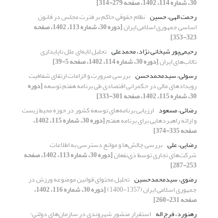
30، شماره 114، 1402، صفحه 279-314]
رحمت الهی، حسین
نظام حقوقی حاکم بر فترت مجلس در قانون
اساسی جمهوری اسلامی ایران
[دوره 30، شماره 113، 1402، صفحه
323-353]
رحیمی‌پور شیخانی نژاد، محمد‌علی
تحلیل لایه‌ای علل ناپایداری
تالاب‌های ایران
[دوره 30، شماره 114، 1402، صفحه 5-39]
رسولی، سیدمحمدحسن
بررسی ضرورت و الزامات ارتقای شفافیت
رویدادهای مالی در حکمرانی اقتصادی طی برنامه هفتم توسعه
[دوره
30، شماره 115، 1402، صفحه 301-333]
رضائی، مسعود
ارزیابی برنامه‌های توسعه کشور در حوزه محیط زیست
و ارائه راهبردهایی برای برنامه هفتم
[دوره 30، شماره 115، 1402،
صفحه 335-374]
رضایی، علی
بررسی چالش‌ها و موانع دسترسی به اطلاعات
شرکت‌های تجاری توسط ذی‌نفعان
[دوره 30، شماره 113، 1402، صفحه
253-287]
رضوی، سیدمحمدحسین
تحلیل محتوای قوانین موضوعه ورزش در
جمهوری اسلامی ایران (1357-1400)
[دوره 30، شماره 116، 1402،
صفحه 231-260]
رهنورد، فرج اله
استقرار منشور شهروندی در سازمان‌های دولتی: