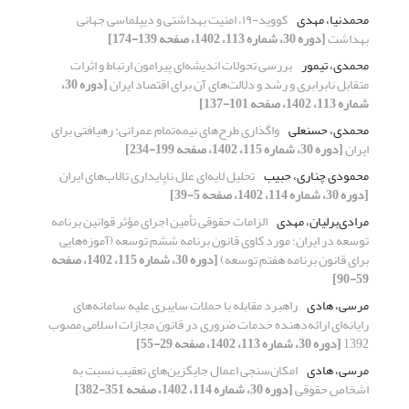
محمدنیا، مهدی
کووید-۱۹، امنیت بهداشتی و دیپلماسی جهانی
بهداشت
[دوره 30، شماره 113، 1402، صفحه 139-174]
محمدی، تیمور
بررسی تحولات اندیشه‌ای پیرامون ارتباط و اثرات
متقابل نابرابری و رشد و دلالت‌های آن برای اقتصاد ایران
[دوره 30،
شماره 113، 1402، صفحه 101-137]
محمدی، حسنعلی
واگذاری طرح‌های نیمه‌تمام عمرانی: رهیافتی برای
ایران
[دوره 30، شماره 115، 1402، صفحه 199-234]
محمودی چناری، حبیب
تحلیل لایه‌ای علل ناپایداری تالاب‌های ایران
[دوره 30، شماره 114، 1402، صفحه 5-39]
مرادی‌‌‌‌‌برلیان، مهدی
الزامات حقوقی تأمین اجرای مؤثر قوانین برنامه
توسعه در ایران؛ مورد کاوی قانون برنامه ششم توسعه (آموزه‌هایی
برای قانون برنامه هفتم توسعه)
[دوره 30، شماره 115، 1402، صفحه
59-90]
مرسی، هادی
راهبرد مقابله با حملات سایبری علیه سامانه‌های
رایانه‌ای ارائه‌دهنده خدمات ضروری در قانون مجازات اسلامی مصوب
1392
[دوره 30، شماره 113، 1402، صفحه 29-55]
مرسی، هادی
امکان‌سنجی اعمال جایگزین‌های تعقیب نسبت به
اشخاص حقوقی
[دوره 30، شماره 114، 1402، صفحه 351-382]