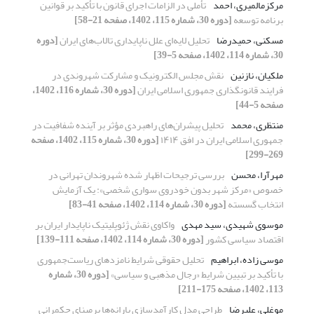
مرکزمالمیری، احمد
تأملی در الزامات اجرای قانون با تأکید بر قوانین
برنامه توسعه
[دوره 30، شماره 115، 1402، صفحه 21-58]
مسکنی، حمیدرضا
تحلیل لایه‌ای علل ناپایداری تالاب‌های ایران
[دوره
30، شماره 114، 1402، صفحه 5-39]
ملکیان، نازنین
نقش مجلس الکترونیک و مشارکت شهروندی در
فرایند قانونگذاری جمهوری اسلامی ایران
[دوره 30، شماره 116، 1402،
صفحه 5-44]
منتظری، محمد
تحلیل پیشران‌های راهبردی مؤثر بر آینده شفافیت در
جمهوری اسلامی ایران در افق ۱۴۱۴
[دوره 30، شماره 115، 1402، صفحه
269-299]
مهرآرا، محسن
بررسی ترجیحات اظهار شده شهروندان تهرانی در
خصوص «مرکز شهر بدون خودروی سواری شخصی»‌: یک آزمایش
انتخاب گسسته
[دوره 30، شماره 114، 1402، صفحه 41-83]
موسوی شهیدی، سید مهدی
واکاوی نقش ژئوپلیتیک ناپایدار ایران بر
اقتصاد سیاسی کشور
[دوره 30، شماره 114، 1402، صفحه 111-139]
موسی زاده، ابراهیم
تحلیل حقوقی شرایط نامزدهای ریاست‌جمهوری
با تأکید بر تبیین شرایط «رجال مذهبی و سیاسی»
[دوره 30، شماره
113، 1402، صفحه 175-211]
موغلی، علیرضا
طراحی مدل کارآمدسازی یارانه‌ها بر‌مبنای حکمرانی