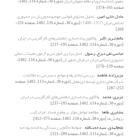
حقوق اتحادیه اروپا و نظام حقوقی ایران
[دوره 30، شماره 116، 1402،
صفحه 341-374]
عادل خانی، امین
تحلیل محتوای قوانین موضوعه ورزش در جمهوری
اسلامی ایران (1357-1400)
[دوره 30، شماره 116، 1402، صفحه 231-
260]
عالم تبریز، اکبر
واکاوی پیاده‌سازی خط‌مشی‌های کارآفرینی در ایران
[دوره 30، شماره 114، 1402، صفحه 195-237]
عباسی تقی دیزج، رسول
اصل برابری آموزشی و آزمون تعهدات عملی
جمهوری اسلامی ایران در قبال تحقق آن
[دوره 30، شماره 116، 1402،
صفحه 139-176]
عزیززاده، فاطمه
بررسی چالش‌ها و موانع دسترسی به اطلاعات
شرکت‌های تجاری توسط ذی‌نفعان
[دوره 30، شماره 113، 1402، صفحه
253-287]
عزیزی، محمد
واکاوی پیاده‌سازی خط‌مشی‌های کارآفرینی در ایران
[دوره 30، شماره 114، 1402، صفحه 195-237]
عشایری، طاها
مطالعه عوامل مؤثر بر وقوع فساد: فراترکیب
پژوهش‌ها
[دوره 30، شماره 116، 1402، صفحه 375-412]
علم‌الهدی، سید‌حجت‌الله
ضوابط حاکم بر رسیدگی به لایحه‌ بودجه
[دوره 30، شماره 113، 1402، صفحه 289-321]