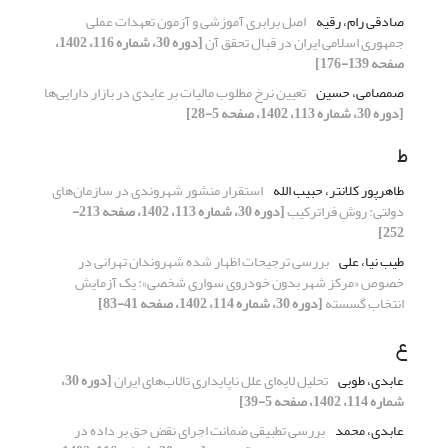
صادقی رام، رقیه
اصل برابری آموزشی و آزمون تعهدات عملی
جمهوری اسلامی ایران در قبال تحقق آن
[دوره 30، شماره 116، 1402،
صفحه 139-176]
صمصامی، حسین
تعیین نرخ مطلوب مالیات بر عایدی در بازار دارایی‌ها
[دوره 30، شماره 113، 1402، صفحه 5-28]
ط
طاهرپور کلانتر، حبیب الله
استقرار منشور شهروندی در سازمان‌های
دولتی: روش فراترکیب
[دوره 30، شماره 113، 1402، صفحه 213-
252]
طیب نیا، علی
بررسی ترجیحات اظهار شده شهروندان تهرانی در
خصوص «مرکز شهر بدون خودروی سواری شخصی»‌: یک آزمایش
انتخاب گسسته
[دوره 30، شماره 114، 1402، صفحه 41-83]
ع
عابدی، طوبی
تحلیل لایه‌ای علل ناپایداری تالاب‌های ایران
[دوره 30،
شماره 114، 1402، صفحه 5-39]
عابدی، محمد
بررسی تطبیقی ضمانت اجرای نقض حق بر داده در