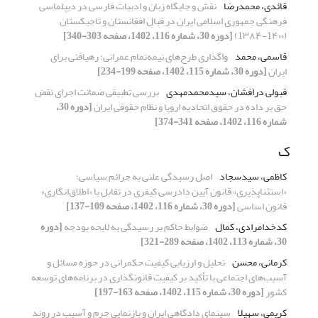
قائدی، محمدرضا
نقش و جایگاه زبان و ادبیات فارسی در دیپلماسی
فرهنگی جمهوری اسلامی ایران در قبال افغانستان و تاجیکستان
(1۴۰۰-1۳۸۴)
[دوره 30، شماره 116، 1402، صفحه 303-340]
قاسمی، محمد
واگذاری طرح‌های نیمه‌تمام عمرانی: رهیافتی برای
ایران
[دوره 30، شماره 115، 1402، صفحه 199-234]
قبولی درافشان، سیدمحمدمهدی
بررسی تطبیقی ضمانت اجرای نقض
حق بر داده در حقوق اتحادیه اروپا و نظام حقوقی ایران
[دوره 30،
شماره 116، 1402، صفحه 341-374]
ک
کاظمی، سیدسجاد
اصل رسیدگی علنی به جرائم سیاسی؛
«استثناپذیری» قانون آیین دادرسی کیفری در تقابل با «اطلاق‌انگاری»
قانون اساسی
[دوره 30، شماره 116، 1402، صفحه 109-137]
کدخدامرادی، کمال
ضوابط حاکم بر رسیدگی به لایحه‌ بودجه
[دوره
30، شماره 113، 1402، صفحه 289-321]
کرمانی، محسن
تحلیل و ارزیابی کیفیت حکمرانی در حوزه مسائل و
آسیب‌های اجتماعی با تأکید بر کیفیت قانونگذاری در برنامه‌های توسعه
کشور
[دوره 30، شماره 115، 1402، صفحه 163-197]
کریمی، سهیلا
سینمای دادگاهی ایران و بازنمایی جرم و آسیب در روند