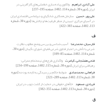
علی آبادی، ابراهیم
واکاوی پیاده‌سازی خط‌مشی‌های کارآفرینی در
ایران
[دوره 30، شماره 114، 1402، صفحه 195-237]
علی پور، حسین
سازمان همکاری شانگهای و دیپلماسی اقتصادی ایران
در آسیای مرکزی؛ تبیینی از منظر ظرفیت‌ها و چالش‌ها
[دوره 30، شماره
113، 1402، صفحه 383-422]
ف
فارسیان، محمدرضا
آسیب‌شناسی و بررسی وضع مطلوب نظارت
شرعی با تأملی در اعتبار فتاوی شرعی فقهای شورای نگهبان
[دوره 30،
شماره 114، 1402، صفحه 85-109]
فتحی هفشجانی، کیامرث
واگذاری طرح‌های نیمه‌تمام عمرانی:
رهیافتی برای ایران
[دوره 30، شماره 115، 1402، صفحه 199-234]
فراهانی، محمدصادق
ضوابط حاکم بر رسیدگی به لایحه‌ بودجه
[دوره
30، شماره 113، 1402، صفحه 289-321]
فریادی، مسعود
خلأهای حقوقی در حمایت از کشت چوب در ایران
[دوره 30، شماره 113، 1402، صفحه 355-382]
ق