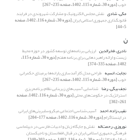
خوب
[دوره 30، شماره 115، 1402، صفحه 235-267]
مکی، شادی
نقش مجلس الکترونیک و مشارکت شهروندی در فرایند
قانونگذاری جمهوری اسلامی ایران
[دوره 30، شماره 116، 1402، صفحه
5-44]
ن
نادری، فخرالدین
ارزیابی برنامه‌های توسعه کشور در حوزه محیط
زیست و ارائه راهبردهایی برای برنامه هفتم
[دوره 30، شماره 115،
1402، صفحه 335-374]
نجابت، انسیه
طراحی مدل کارآمدسازی یارانه‌ها بر‌مبنای حکمرانی
خوب
[دوره 30، شماره 115، 1402، صفحه 235-267]
نجف بیگی، رضا
شناسایی آسیب‌های زیربنایی نظام برنامه‌ریزی
استراتژیک در حکومت‌های محلی
[دوره 30، شماره 116، 1402، صفحه
261-302]
نقیب زاده، احمد
آسیب‌شناسی اجتماعی میکروسلبریتی‌های ایرانی
در اینستاگرام
[دوره 30، شماره 116، 1402، صفحه 177-204]
نوروزی، رحمت‌اله
نقش و جایگاه زبان و ادبیات فارسی در دیپلماسی
فرهنگی جمهوری اسلامی ایران در قبال افغانستان و تاجیکستان
(1۴۰۰-1۳۸۴)
[دوره 30، شماره 116، 1402، صفحه 303-340]