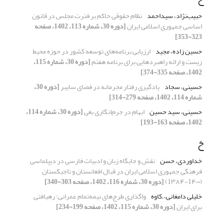
حبیب‌نژاد، سید‌احمد
نظام حقوقی حاکم بر فترت مجلس در قانون
اساسی جمهوری اسلامی ایران
[دوره 30، شماره 113، 1402، صفحه
323-353]
حسین زاده، مجید
ارزیابی برنامه‌های توسعه کشور در حوزه محیط
زیست و ارائه راهبردهایی برای برنامه هفتم
[دوره 30، شماره 115،
1402، صفحه 335-374]
حسینی، سجاد
یادگیری رفتار مجرمانه در فضای سایبر
[دوره 30،
شماره 114، 1402، صفحه 279-314]
حسینی، سید حسین
ابهام در جرم‌انگاری بغی
[دوره 30، شماره 114،
1402، صفحه 163-193]
خ
خداوردی، حسن
نقش و جایگاه زبان و ادبیات فارسی در دیپلماسی
فرهنگی جمهوری اسلامی ایران در قبال افغانستان و تاجیکستان
(1۴۰۰-1۳۸۴)
[دوره 30، شماره 116، 1402، صفحه 303-340]
خلیلی دامغانی، ;کاوه
واگذاری طرح‌های نیمه‌تمام عمرانی: رهیافتی
برای ایران
[دوره 30، شماره 115، 1402، صفحه 199-234]