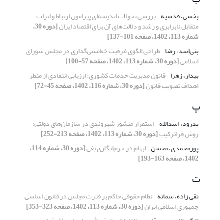
بخشی، قدسیه
بررسی تحولات اندیشه‌ای پیرامون ارتباط و اثرات
متقابل نابرابری و رشد و دلالت‌های آن برای اقتصاد ایران
[دوره 30،
شماره 113، 1402، صفحه 101-137]
بنی‌اسد، رضا
طراحی الگوی ظرفیت خط‌مشی‌گذاری در مجلس شورای
اسلامی
[دوره 30، شماره 113، 1402، صفحه 57-100]
بیدار، زهرا
قانون مدیریت خدمات کشوری: ارزیابی انتقادی از منظر
اهداف تصویب قانون
[دوره 30، شماره 116، 1402، صفحه 45-72]
پ
پدرود، اسدالله
استقرار منشور شهروندی در سازمان‌های دولتی:
روش فراترکیب
[دوره 30، شماره 113، 1402، صفحه 213-252]
پورمحمدی، محسن
ابهام در جرم‌انگاری بغی
[دوره 30، شماره 114،
1402، صفحه 163-193]
ت
تقی زاده، سمانه
نظام حقوقی حاکم بر فترت مجلس در قانون اساسی
جمهوری اسلامی ایران
[دوره 30، شماره 113، 1402، صفحه 323-353]