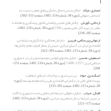
ا
ابصاری، میلاد
امکان‌سنجی اعمال جایگزین‌های تعقیب نسبت به
اشخاص حقوقی
[دوره 30، شماره 114، 1402، صفحه 351-382]
اردلانی، کورش
چالش‌های تقنینی و قضایی قانون پیشگیری و مقابله با
تقلب در تهیه آثار علمی مصوب 1396
[دوره 30، شماره 116، 1402،
صفحه 205-230]
ارغوانی پیرسلامی، فریبرز
سازمان همکاری شانگهای و دیپلماسی
اقتصادی ایران در آسیای مرکزی؛ تبیینی از منظر ظرفیت‌ها و چالش‌ها
[دوره 30، شماره 113، 1402، صفحه 383-422]
اسمعیلی، محسن
تحلیل محتوای قوانین موضوعه ورزش در جمهوری
اسلامی ایران (1357-1400)
[دوره 30، شماره 116، 1402، صفحه 231-
260]
اسکندری، جواد
بررسی ضرورت و الزامات ارتقای شفافیت
رویدادهای مالی در حکمرانی اقتصادی طی برنامه هفتم توسعه
[دوره
30، شماره 115، 1402، صفحه 301-333]
اقبال، شهاب
تحلیل حقوقی شرایط نامزدهای ریاست‌جمهوری با تأکید
بر تبیین شرایط «رجال مذهبی و سیاسی»
[دوره 30، شماره 113، 1402،
صفحه 175-211]
الهی، علیرضا
قوانین و مقررات، حلقه مفقوده توسعه و ترویج فعالیت