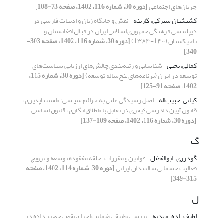
جریان‌های اجتماعی
[دوره 30، شماره 116، 1402، صفحه 73-108]
کشیشیان سیرکی، گارینه
نقش و جایگاه زبان و ادبیات فارسی در
دیپلماسی فرهنگی جمهوری اسلامی ایران در قبال افغانستان و
تاجیکستان (1۴۰۰-1۳۸۴)
[دوره 30، شماره 116، 1402، صفحه 303-
340]
کمالی، یحیی
شناسایی و رتبه‌بندی چالش‌های ارزیابی سیاست‌های
توسعه در ایران (برنامه‌های پنج‌ساله توسعه)
[دوره 30، شماره 115،
1402، صفحه 91-125]
کیانی، حبیب‌اله
اصل رسیدگی علنی به جرائم سیاسی؛ «استثناپذیری»
قانون آیین دادرسی کیفری در تقابل با «اطلاق‌انگاری» قانون اساسی
[دوره 30، شماره 116، 1402، صفحه 109-137]
گ
گودرزی، ابوالفضل
قوانین و مقررات، حلقه مفقوده توسعه و ترویج
فعالیت جسمانی سالمندان ایرانی
[دوره 30، شماره 114، 1402، صفحه
315-349]
ل
لطیف زاده، مهدیه
بررسی تطبیقی ضمانت اجرای نقض حق بر داده در