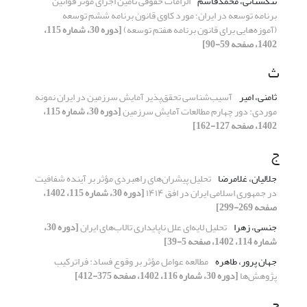
تنگستانی، محمدقاسم
الزامات حقوقی تأمین اجرای مؤثر قوانین
برنامه توسعه در ایران؛ مورد کاوی قانون برنامه ششم توسعه
(آموزه‌هایی برای قانون برنامه هفتم توسعه)
[دوره 30، شماره 115،
1402، صفحه 59-90]
ث
ثامنی، امیر
آسیب‌شناسی تحقق‌پذیر آمایش سرزمین در ایران نمونه
موردی: دور چهارم مطالعات آمایش سرزمین
[دوره 30، شماره 115،
1402، صفحه 127-162]
ج
جلالیان، غلامرضا
تحلیل پیشران‌های راهبردی مؤثر بر آینده شفافیت
در جمهوری اسلامی ایران در افق ۱۴۱۴
[دوره 30، شماره 115، 1402،
صفحه 269-299]
جنسی، زهرا
تحلیل لایه‌ای علل ناپایداری تالاب‌های ایران
[دوره 30،
شماره 114، 1402، صفحه 5-39]
جهان پرور، طاهره
مطالعه عوامل مؤثر بر وقوع فساد: فراترکیب
پژوهش‌ها
[دوره 30، شماره 116، 1402، صفحه 375-412]
ح