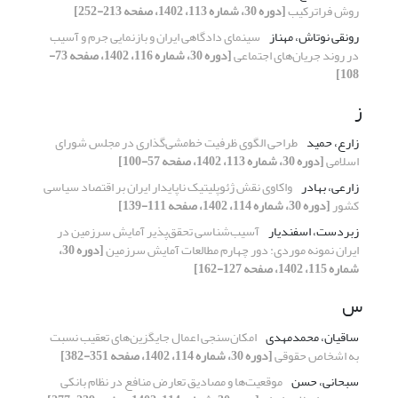
روش فراترکیب
[دوره 30، شماره 113، 1402، صفحه 213-252]
رونقی نوتاش، مهناز
سینمای دادگاهی ایران و بازنمایی جرم و آسیب
در روند جریان‌های اجتماعی
[دوره 30، شماره 116، 1402، صفحه 73-
108]
ز
زارع، حمید
طراحی الگوی ظرفیت خط‌مشی‌گذاری در مجلس شورای
اسلامی
[دوره 30، شماره 113، 1402، صفحه 57-100]
زارعی، بهادر
واکاوی نقش ژئوپلیتیک ناپایدار ایران بر اقتصاد سیاسی
کشور
[دوره 30، شماره 114، 1402، صفحه 111-139]
زبردست، اسفندیار
آسیب‌شناسی تحقق‌پذیر آمایش سرزمین در
ایران نمونه موردی: دور چهارم مطالعات آمایش سرزمین
[دوره 30،
شماره 115، 1402، صفحه 127-162]
س
ساقیان، محمدمهدی
امکان‌سنجی اعمال جایگزین‌های تعقیب نسبت
به اشخاص حقوقی
[دوره 30، شماره 114، 1402، صفحه 351-382]
سبحانی، حسن
موقعیت‌ها و مصادیق تعارض منافع در نظام بانکی