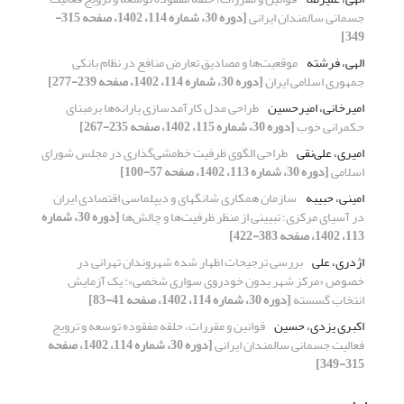
جسمانی سالمندان ایرانی
[دوره 30، شماره 114، 1402، صفحه 315-
349]
الهی، فرشته
موقعیت‌ها و مصادیق تعارض منافع در نظام بانکی
جمهوری اسلامی ایران
[دوره 30، شماره 114، 1402، صفحه 239-277]
امیرخانی، امیرحسین
طراحی مدل کارآمدسازی یارانه‌ها بر‌مبنای
حکمرانی خوب
[دوره 30، شماره 115، 1402، صفحه 235-267]
امیری، علی‌نقی
طراحی الگوی ظرفیت خط‌مشی‌گذاری در مجلس شورای
اسلامی
[دوره 30، شماره 113، 1402، صفحه 57-100]
امینی، حبیبه
سازمان همکاری شانگهای و دیپلماسی اقتصادی ایران
در آسیای مرکزی؛ تبیینی از منظر ظرفیت‌ها و چالش‌ها
[دوره 30، شماره
113، 1402، صفحه 383-422]
اژدری، علی
بررسی ترجیحات اظهار شده شهروندان تهرانی در
خصوص «مرکز شهر بدون خودروی سواری شخصی»‌: یک آزمایش
انتخاب گسسته
[دوره 30، شماره 114، 1402، صفحه 41-83]
اکبری یزدی، حسین
قوانین و مقررات، حلقه مفقوده توسعه و ترویج
فعالیت جسمانی سالمندان ایرانی
[دوره 30، شماره 114، 1402، صفحه
315-349]
ب