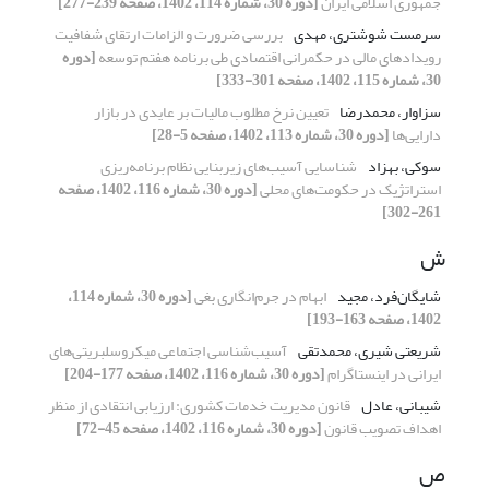
جمهوری اسلامی ایران
[دوره 30، شماره 114، 1402، صفحه 239-277]
سرمست شوشتری، مهدی
بررسی ضرورت و الزامات ارتقای شفافیت
رویدادهای مالی در حکمرانی اقتصادی طی برنامه هفتم توسعه
[دوره
30، شماره 115، 1402، صفحه 301-333]
سزاوار، محمدرضا
تعیین نرخ مطلوب مالیات بر عایدی در بازار
دارایی‌ها
[دوره 30، شماره 113، 1402، صفحه 5-28]
سوکی، بهزاد
شناسایی آسیب‌های زیربنایی نظام برنامه‌ریزی
استراتژیک در حکومت‌های محلی
[دوره 30، شماره 116، 1402، صفحه
261-302]
ش
شایگان‌فرد، مجید
ابهام در جرم‌انگاری بغی
[دوره 30، شماره 114،
1402، صفحه 163-193]
شریعتی شیری، محمدتقی
آسیب‌شناسی اجتماعی میکروسلبریتی‌های
ایرانی در اینستاگرام
[دوره 30، شماره 116، 1402، صفحه 177-204]
شیبانی، عادل
قانون مدیریت خدمات کشوری: ارزیابی انتقادی از منظر
اهداف تصویب قانون
[دوره 30، شماره 116، 1402، صفحه 45-72]
ص