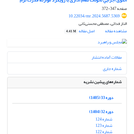
الگوی اجراییِ تحولات نظام اداری با رویکرد موازنه قدرت نرم
صفحه
347-372
10.22034/mr.2024.5687.5369
الناز فدائی، مصطفی محسنی‌ثانی
مشاهده مقاله
اصل مقاله
4.41 M
مقالات آماده انتشار
شماره جاری
شماره‌های پیشین نشریه
دوره 33 (1405)
دوره 32 (1404)
شماره 124
شماره 123
شماره 122