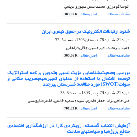
آتوسا گودرزی، محمدحسن صبوری دیلمی
مشاهده مقاله
اصل مقاله
383.67 K
شنود ارتباطات الکترونیک در حقوق کیفری ایران
دوره 21، شماره 78، تابستان 1393، صفحه
5-32
حمید بهره‌مند، امیرحسین جلالی فراهانی
مشاهده مقاله
اصل مقاله
365.36 K
بررسی وضعیت،شناسایی مزیت نسبی وتدوین برنامه استراتژیک
توسعه اشتغال با استفاده از مدلهای تغییرسهم،ضریب مکانی و
سوات(SWOT) مورد مطالعه: شهرستان بیرجند
دوره 21، شماره 79، پاییز 1393، صفحه
5-35
علی حاجی نژاد، جعفر قادری، سیده سمیه خاتمی، غلامرضا یونسی
مشاهده مقاله
اصل مقاله
701.53 K
آزمایش انتخاب گسسته، رویکردی کارا در ارزشگذاری اقتصادی
منافع پروژهها و سیاستهای سلامت