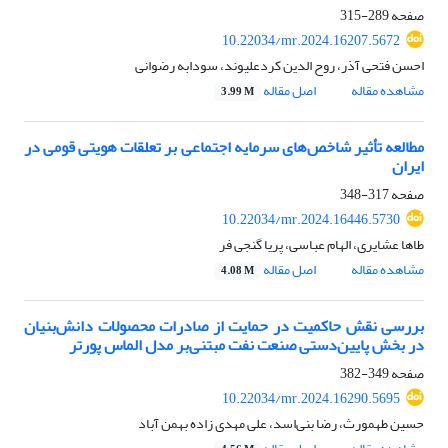
صفحه
289-315
10.22034/mr.2024.16207.5672
احسن فتحی آذر، روح الدین کردعلیوند، سودابه رضوانی
مشاهده مقاله
اصل مقاله
3.99 M
مطالعه تأثیر شاخص‌های سرمایه اجتماعی بر تعلقات هویتی قومی در
ایران
صفحه
317-348
10.22034/mr.2024.16446.5730
طاها عشایری، الهام عباسی، پریا گنجی فر
مشاهده مقاله
اصل مقاله
4.08 M
بررسی نقش حاکمیت در حمایت از صادرات محصولات دانش‌بنیان
در بخش پایین‌دستی صنعت نفت مبتنی‌بر مدل الماس پورتر
صفحه
349-382
10.22034/mr.2024.16290.5695
حسین طهمورث، رضا بنی‌اسد، علی مهدی زاده بهمن آباد