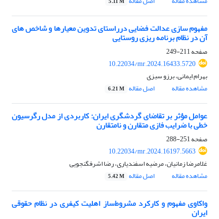
مشاهده مقاله
اصل مقاله
5.11 M
مفهوم سازی عدالت فضایی درراستای تدوین معیارها و شاخص های
آن در نظام برنامه ریزی روستایی
صفحه
211-249
10.22034/mr.2024.16433.5720
بهرام ایمانی، برزو سبزی
مشاهده مقاله
اصل مقاله
6.21 M
عوامل مؤثر بر تقاضای گردشگری ایران: کاربردی از مدل رگرسیون
خطی با ضرایب فازی متقارن و نامتقارن
صفحه
251-288
10.22034/mr.2024.16197.5663
غلامرضا زمانیان، مرضیه اسفندیاری، رضا اشرفگنجویی
مشاهده مقاله
اصل مقاله
5.42 M
واکاوی مفهوم و کارکرد مشروط‌ساز اهلیت کیفری در نظام حقوقی
ایران