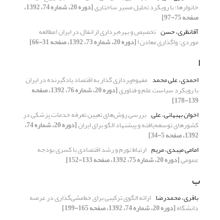
خانوارها؛ با رویکرد تحلیل مسیر ساختاری
[دوره 20، شماره 74، 1392،
صفحه 75-97]
آقانظری، حسن
تخصیص و بهره‌برداری از انفال در ایران (مطالعه
موردی: واگذاری معادن)
[دوره 20، شماره 73، 1392، صفحه 31-66]
ا
احمدی، علی محمد
مفهوم‌پردازی گذار به اقتصاد یادگیرنده در ایران
با رویکرد سیاست علم و فناوری
[دوره 20، شماره 76، 1392، صفحه
139-178]
اخوان بهبهانی، علی
بررسی روش‌های تعیین تعرفه خدمات پزشکی در
کشورهای توسعه‌یافته و پیشنهاد الگو برای ایران
[دوره 20، شماره 74،
1392، صفحه 5-34]
امامی میبدی، مریم
ارتباط تورم و رشد اقتصادی با کسری بودجه
عمومی
[دوره 20، شماره 75، 1392، صفحه 133-152]
ب
باقری، محمدرضا
ارائه الگوی ترکیبی برای خط‌مشی‌گذاری در عرصه
دانشگاه
[دوره 20، شماره 74، 1392، صفحه 165-199]