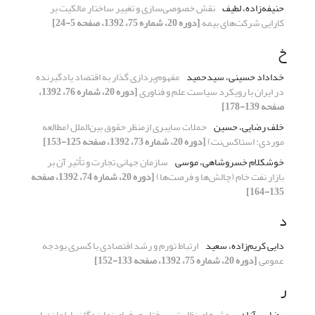
حنیفه‌زاده، لطیف
نقش خصوصی‌سازی و تغییر ساختار مالکیت بر
کارایی شرکت‌های بیمه
[دوره 20، شماره 75، 1392، صفحه 5-24]
خ
خداداد حسینی، سیدحمید
مفهوم‌پردازی گذار به اقتصاد یادگیرنده
در ایران با رویکرد سیاست علم و فناوری
[دوره 20، شماره 76، 1392،
صفحه 139-178]
خلف رضایی، حسین
حملات سایبری از‌منظر حقوق بین‌الملل (مطالعه
موردی: استاکس‌نت)
[دوره 20، شماره 73، 1392، صفحه 125-153]
خوشکلام خسروشاهی، موسی
سازمان جهانی تجارت و تأثیر آن بر
بازار نفت خام (چالش‌ها و فرصت‌ها)
[دوره 20، شماره 74، 1392، صفحه
135-164]
د
دایی کریم‌زاده، سعید
ارتباط تورم و رشد اقتصادی با کسری بودجه
عمومی
[دوره 20، شماره 75، 1392، صفحه 133-152]
ر
رضایی، آزاد
روش‌های نظارت بر رفتار حرفه‏ای نمایندگان پارلمان؛ با