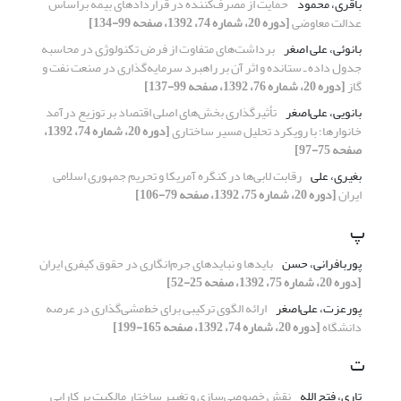
باقری، محمود
حمایت از مصرف‌کننده در قراردادهای بیمه براساس
عدالت معاوضی
[دوره 20، شماره 74، 1392، صفحه 99-134]
بانوئی، علی اصغر
برداشت‌های متفاوت از فرض تکنولوژی در محاسبه
جدول داده ـ ستانده و اثر آن بر راهبرد سرمایه‌گذاری در صنعت نفت و
گاز
[دوره 20، شماره 76، 1392، صفحه 99-137]
بانویی، علی‌اصغر
تأثیرگذاری بخش‌های اصلی اقتصاد بر توزیع درآمد
خانوارها؛ با رویکرد تحلیل مسیر ساختاری
[دوره 20، شماره 74، 1392،
صفحه 75-97]
بغیری، علی
رقابت لابی‌ها در کنگره آمریکا و تحریم جمهوری اسلامی
ایران
[دوره 20، شماره 75، 1392، صفحه 79-106]
پ
پوربافرانی، حسن
باید‌ها و نباید‌های جرم‌انگاری در حقوق کیفری ایران
[دوره 20، شماره 75، 1392، صفحه 25-52]
پورعزت، علی‌اصغر
ارائه الگوی ترکیبی برای خط‌مشی‌گذاری در عرصه
دانشگاه
[دوره 20، شماره 74، 1392، صفحه 165-199]
ت
تاری، فتح الله
نقش خصوصی‌سازی و تغییر ساختار مالکیت بر کارایی