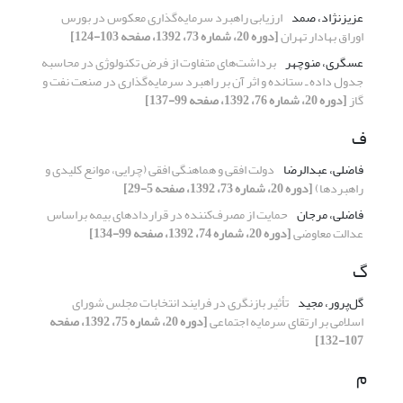
عزیزنژاد، صمد
ارزیابی راهبرد سرمایه‌گذاری معکوس در بورس
اوراق بهادار تهران
[دوره 20، شماره 73، 1392، صفحه 103-124]
عسگری، منوچهر
برداشت‌های متفاوت از فرض تکنولوژی در محاسبه
جدول داده ـ ستانده و اثر آن بر راهبرد سرمایه‌گذاری در صنعت نفت و
گاز
[دوره 20، شماره 76، 1392، صفحه 99-137]
ف
فاضلی، عبدالرضا
دولت افقی و هماهنگی افقی (چرایی، موانع کلیدی و
راهبردها)
[دوره 20، شماره 73، 1392، صفحه 5-29]
فاضلی، مرجان
حمایت از مصرف‌کننده در قراردادهای بیمه براساس
عدالت معاوضی
[دوره 20، شماره 74، 1392، صفحه 99-134]
گ
گل‌‌پرور، مجید
تأثیر بازنگری در فرایند انتخابات مجلس شورای
اسلامی بر ارتقای سرمایه اجتماعی
[دوره 20، شماره 75، 1392، صفحه
107-132]
م