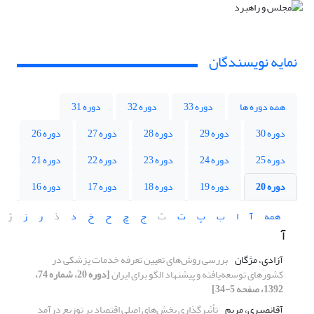
نمایه نویسندگان
همه دوره ها
دوره 33
دوره 32
دوره 31
دوره 30
دوره 29
دوره 28
دوره 27
دوره 26
دوره 25
دوره 24
دوره 23
دوره 22
دوره 21
دوره 20
دوره 19
دوره 18
دوره 17
دوره 16
همه
آ
ا
ب
پ
ت
ث
ج
چ
ح
خ
د
ذ
ر
ز
ژ
آ
آزادی، مژگان
بررسی روش‌های تعیین تعرفه خدمات پزشکی در
کشورهای توسعه‌یافته و پیشنهاد الگو برای ایران
[دوره 20، شماره 74،
1392، صفحه 5-34]
آقانصیری، مریم
تأثیرگذاری بخش‌های اصلی اقتصاد بر توزیع درآمد