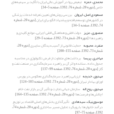
محمدی، حمزه
تبعیض روا در آموزش عالی ایران با تأکید بر سهمیه‌های
خاص
[دوره 20، شماره 76، 1392، صفحه 5-34]
مسعودی اصل، ایروان
بررسی روش‌های تعیین تعرفه خدمات پزشکی
در کشورهای توسعه‌یافته و پیشنهاد الگو برای ایران
[دوره 20، شماره
74، 1392، صفحه 5-34]
منصوری، عزیز
دولت افقی و هماهنگی افقی (چرایی، موانع کلیدی و
راهبردها)
[دوره 20، شماره 73، 1392، صفحه 5-29]
منفرد، محبوبه
حمایت قانونی از آسیب‌دیدگان سایبری
[دوره 20،
شماره 73، 1392، صفحه 155-200]
مهاجری، پریسا
برداشت‌های متفاوت از فرض تکنولوژی در محاسبه
جدول داده ـ ستانده و اثر آن بر راهبرد سرمایه‌گذاری در صنعت نفت و
گاز
[دوره 20، شماره 76، 1392، صفحه 99-137]
مهدوی، خدیجه
ارزیابی راهبرد سرمایه‌گذاری معکوس در بورس
اوراق بهادار تهران
[دوره 20، شماره 73، 1392، صفحه 103-124]
مهدوی، روح ‏اله
سازمان جهانی تجارت و تأثیر آن بر بازار نفت خام
(چالش‌ها و فرصت‌ها)
[دوره 20، شماره 74، 1392، صفحه 135-164]
موسوی‌نیک، سیدهادی
تأثیرگذاری بخش‌های اصلی اقتصاد بر توزیع
درآمد خانوارها؛ با رویکرد تحلیل مسیر ساختاری
[دوره 20، شماره 74،
1392، صفحه 75-97]