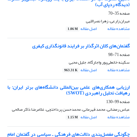
(دیدگاه ردپای آب)
صفحه
35-70
مهران زارعی، زهرا نصراللهی
مشاهده مقاله
اصل مقاله
1.06 M
گفتمان‌های کلان اثرگذار بر فرایند قانونگذاری کیفری
صفحه
71-98
سکینه خانعلی‌پور واجارگاه، جلیل محبی
مشاهده مقاله
اصل مقاله
963.31 K
ارزیابی همکاری‌های علمی بین‌المللی دانشگاه‌های برتر ایران: با
رهیافت تحلیل راهبردی (SWOT)
صفحه
99-130
عباس رمضانی، محمد قهرمانی، محمدحسن پرداختچی، غلامرضا ذاکر صالحی
مشاهده مقاله
اصل مقاله
1.15 M
چگونگی مفصل‌بندی دلالت‌های فرهنگی ـ سیاسی در گفتمان امام