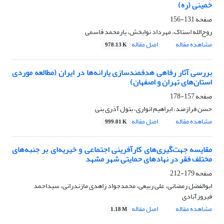
خمینی (ره)
صفحه
131-156
روح‌الله استاک، مهرداد نوابخش، یارمحمد قاسمی
مشاهده مقاله
اصل مقاله
978.13 K
بررسی آثار رفاهی هدفمندسازی یارانه‌ها در ایران (مطالعه موردی
استان‌های تهران و اصفهان)
صفحه
157-178
حسن فرازمند، ابراهیم انواری، بتول آذری بنی
مشاهده مقاله
اصل مقاله
999.01 K
مقایسه جهت‌گیری‌های کارآفرینی اجتماعی و خیریه‌ای بر جنبه‌های
مختلف فقر در نهادهای حمایتی شهر مشهد
صفحه
179-212
ابوالفضل رمضانی، علی ربیعی، محمدجواد زاهدی مازندرانی، سیداحمد
فیروزآبادی
مشاهده مقاله
اصل مقاله
1.18 M